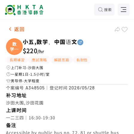
搜索
男-1名 小五,数学、中国语文，沙田大围 补习推介
返回
小五,数学、中国语文
数
学、
$220
/
hr
中国
長期補習
應試策略
解題思路
有耐性
上门补习-沙田大围
一星期1日-1.5小时/堂
男导师-大学程度
个案编号
｜登记时间
A348505
2026/05/28
补习地址
沙田大围,沙田花園
上课时间
一二三四｜16:30-19:30
备注
Accessible by public bus no. 72, 81 or shuttle bus