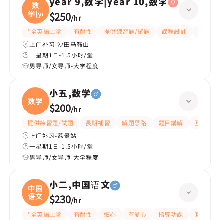
year 9,数学|year 10,数学
数
学|ye
$250
/
hr
*全英語上堂
有耐性
提供練習題/試題
課程設計
題目講
上门补习-沙田马鞍山
一星期1日-1.5小时/堂
男导师/女导师-大学程度
小五,数学
数学
$200
/
hr
提供練習題/試題
長期補習
解題思路
題目講解
互動教學
上门补习-荔景站
一星期1日-1.5小时/堂
男导师/女导师-大学程度
小二,中国语文
中国
语文
$230
/
hr
*全英語上堂
有耐性
細心
有愛心
指導功課
互動教學