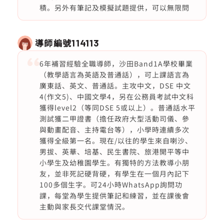
積。另外有筆記及模擬試題提供，可以無限問
導師編號
114113
6年補習經驗全職導師，沙田Band1A學校畢業
（教學語言為英語及普通話），可上課語言為
廣東話、英文、普通話。主攻中文，DSE 中文
4(作文5)、中國文學4，另在公務員考試中文科
獲得level2（等同DSE 5或以上）。普通話水平
測試獲二甲證書（擔任政府大型活動司儀、參
與動畫配音、主持電台等），小學時連續多次
獲得全級第一名。現在/以往的學生來自喇沙、
男拔、英華、培基、民生書院、旅港開平等中
小學生及幼稚園學生。有獨特的方法教導小朋
友，並非死記硬背硬，有學生在一個月內記下
100多個生字。可24小時WhatsApp詢問功
課，每堂為學生提供筆記和練習，並在課後會
主動與家長交代課堂情況。