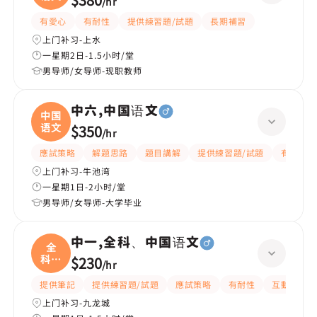
/
hr
有愛心
有耐性
提供練習題/試題
長期補習
上门补习-上水
一星期2日-1.5小时/堂
男导师/女导师-现职教师
中六,中国语文
中国
语文
$350
/
hr
應試策略
解題思路
題目講解
提供練習題/試題
有耐性
上门补习-牛池湾
一星期1日-2小时/堂
男导师/女导师-大学毕业
中一,全科、中国语文
全
科、
$230
/
hr
中国
提供筆記
提供練習題/試題
應試策略
有耐性
互動教學
上门补习-九龙城