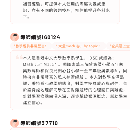
補習經驗，可提供本人使用的專屬功課或筆
記，亦有不同的答題技巧，相信能提升各科水
平。
導師編號
160124
*教學經驗非常豐富！
* 大量mock 卷，by topic ！
*全英語上堂
本人是香港中文大學數學系學生， DSE 成績為：
Math : 5* M1: 5* 。現職東華三院曾憲備小學五年級
奧數導師和保良局田心谷小學一至三年級奧數導師，同
時擁有非常豐富的私人補習經驗 。本人對教學充滿熱
誠，秉持悉心教學的態度，對學生極具愛心與耐性。善
於設身處地理解同學在面對難題時的心理關口與難處，
針對學習痛點由淺入深，逐步擊破艱深概念，幫助學生
建立信心。
導師編號
37710