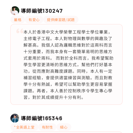
導師編號
130247
嚴格
有愛心
提供練習題/試題
本人於香港中文大學榮譽工程學士學位畢業，
主修電子工程。本人對物理與數學的興趣及了
解甚高。我個人認為邏輯思維對於這兩科而言
十分重要，而我本身有一套簡單易明的思維方
式套用於兩科。 而對於全科而言，我希望幫助
學生學習更清晰的思維方式，幫他們打好基本
功，從而應對高難度課題。同時，本人有一定
補習經驗，會提供適當練習與測驗。而且對教
學十分有熱誠，希望可以幫助學生更容易掌握
課題。再者，本人善於控制秩序令學生專心學
習，對於其成績提升十分有利。
導師編號
165346
*全英語上堂
有耐性
細心