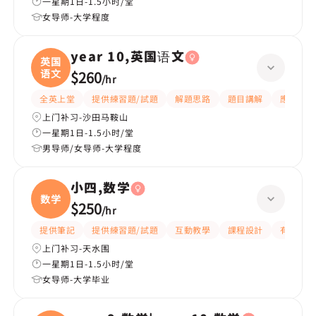
一星期1日-1.5小时/堂
女导师-大学程度
year 10,英国语文
英国
语文
$260
/
hr
全英上堂
提供練習題/試題
解題思路
題目講解
應試策略
上门补习-沙田马鞍山
一星期1日-1.5小时/堂
男导师/女导师-大学程度
小四,数学
数学
$250
/
hr
提供筆記
提供練習題/試題
互動教學
課程設計
有耐性
上门补习-天水围
一星期1日-1.5小时/堂
女导师-大学毕业