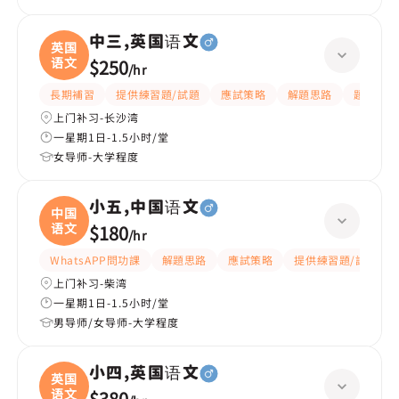
中三,英国语文
英国
语文
$250
/
hr
長期補習
提供練習題/試題
應試策略
解題思路
題目講解
上门补习-长沙湾
一星期1日-1.5小时/堂
女导师-大学程度
小五,中国语文
中国
语文
$180
/
hr
WhatsAPP問功課
解題思路
應試策略
提供練習題/試題
上门补习-柴湾
一星期1日-1.5小时/堂
男导师/女导师-大学程度
小四,英国语文
英国
语文
$380