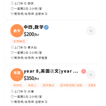
上门补习-西贡
一星期2日-2小时/堂
男导师/女导师-全职补习
中四,数学
数学
$200
/
hr
長期補習
上门补习-黄大仙
一星期1日-2小时/堂
男导师/女导师-大学程度
year 8,英国语文|year 6,英国语文
英国
语
$350
/
hr
文|
有耐性
有愛心
提供筆記
提供練習題/試題
互動教學
上门补习-大埔
一星期1日-2小时/堂
男导师/女导师-全职补习