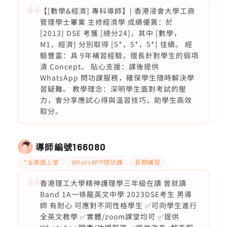
【[數學&經濟] 專科導師】| 香港浸會大學工商
管理學士畢業 主修經濟學 成績優異：於
[2013] DSE 考獲 [總分24]，其中 [數學，
M1，經濟] 分別取得 [5*，5*，5*] 佳績。 經
驗豐富：具 9年補習經驗，擅長針對學生的弱項
清 Concept。 貼心支援：課後提供
WhatsApp 問功課服務，確保學生隨時解決學
習疑難。 教學理念：深明學生面對考試的壓
力，會分享應試心得與溫習技巧，助學生高效
取分。
導師編號
166080
*全英語上堂
WhatsAPP問功課
長期補習
香港理工大學精神護理學三年級在讀 曾就讀
Band 1A一條龍英文中學 2023DSE考生 男導
師 有耐心 可應對不同性格學生 ✅可向學生進行
全英文教學 ✅實體/zoom課堂均可 ✅提供