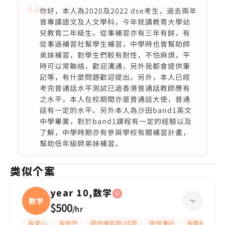
你好，本人為2020及2022 dse考生，過去兩年
曾專讀語文及人文學科，今年就讀教育大學幼
兒教育二年級生。從事補習亦有三年有餘，有
從事過補習社幫學生補習，中學時也曾幫助師
弟妹補習，對學生們較有耐性，不怕麻煩，平
時可以常聯絡，歡迎溝通，另外我都會提供筆
記等，有什麼問題歡迎提出。另外，本人已經
考完普通話水平測試已過香港普通話教師應有
之水平，本人在校期間亦是普通話大使，普通
話有一定的水平。另外本人為沙田band1英文
中學畢業，對於band1課程有一定的經驗以及
了解，中學時期亦有參與學校有關補習計畫，
幫助低年級師弟妹補習。
类似个案
year 10,数学
数学
$500
/
hr
有愛心
有耐性
提供練習題/試題
提供筆記
長期補習