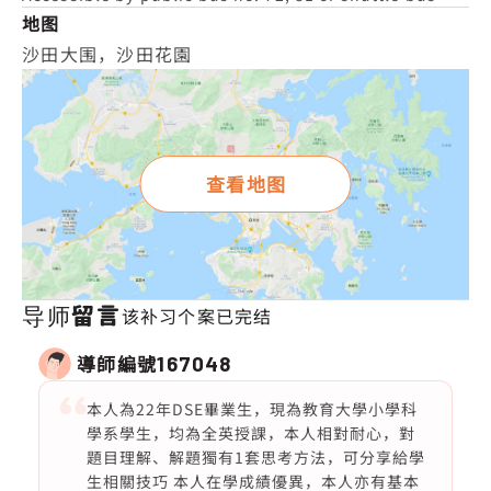
地图
沙田大围，沙田花園
查看地图
导师留言
该补习个案已完结
導師編號
167048
本人為22年DSE畢業生，現為教育大學小學科
學系學生，均為全英授課，本人相對耐心，對
題目理解、解題獨有1套思考方法，可分享給學
生相關技巧 本人在學成績優異，本人亦有基本