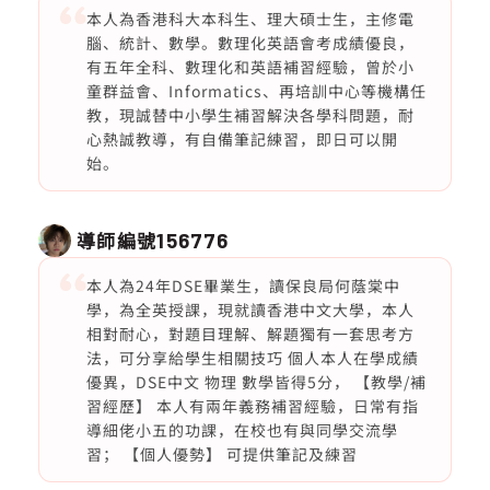
本人為香港科大本科生、理大碩士生，主修電
腦、統計、數學。數理化英語會考成績優良，
有五年全科、數理化和英語補習經驗，曾於小
童群益會、Informatics、再培訓中心等機構任
教，現誠替中小學生補習解決各學科問題，耐
心熱誠教導，有自備筆記練習，即日可以開
始。
導師編號
156776
本人為24年DSE畢業生，讀保良局何蔭棠中
學，為全英授課，現就讀香港中文大學，本人
相對耐心，對題目理解、解題獨有一套思考方
法，可分享給學生相關技巧 個人本人在學成績
優異，DSE中文 物理 數學皆得5分， 【教學/補
習經歷】 本人有兩年義務補習經驗，日常有指
導細佬小五的功課，在校也有與同學交流學
習； 【個人優勢】 可提供筆記及練習