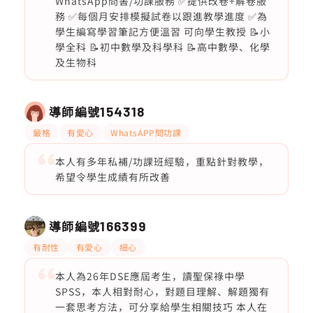
WhatsApp問書/功課服務 ✅提供改卷+解卷服
務 ✅每個月安排模擬試卷以跟進教學進度 ✅為
學生編寫學習筆記方便溫習 可向學生教授 📝小
學全科 📝初中數學及科學科 📝高中數學、化學
及生物科
導師編號
154318
嚴格
有愛心
WhatsAPP問功課
本人有多年私補/功課班經驗，重點針對教學，
希望令學生成績有所改善
導師編號
166399
有耐性
有愛心
細心
本人為26年DSE應屆考生，讀聖保祿中學
SPSS，本人相對耐心，對題目理解、解題獨有
一套思考方法，可分享給學生相關技巧 本人在