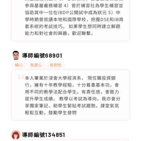
參與基層義務補習 4）曾於補習社為學生補習並
協助其中一位在IBDP公開試中成為狀元 5）中
學時期曾就讀本地和國際學校，把握DSE和IB兩
套系統的考試技巧。 如果學生想同時建立解題
能力和對社會的興趣，歡迎聯繫。
導師編號
68901
細心
有愛心
有耐性
本人畢業於浸會大學經濟系， 現任職投資銀
行，擁有十年教學經驗，十分着重基本功，會
用不同的教學法配合學生。有責任感，會致力
提升學生成績。 教學以考試為導向。我亦會分
享獨家筆記，助學生緊貼考試趨勢。課堂氣氛
輕鬆互動，鼓勵學生發問
導師編號
134851