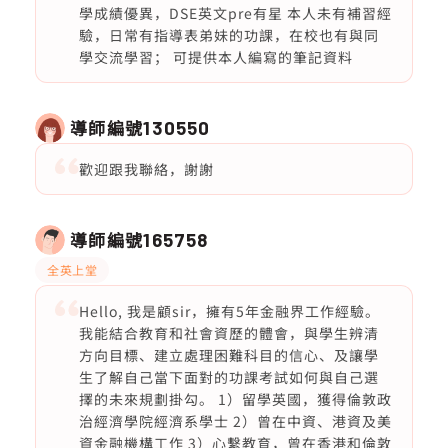
學成績優異，DSE英文pre有星 本人未有補習經
驗，日常有指導表弟妹的功課，在校也有與同
學交流學習； 可提供本人編寫的筆記資料
導師編號
130550
歡迎跟我聯絡，謝謝
導師編號
165758
全英上堂
Hello, 我是顧sir，擁有5年金融界工作經驗。
我能結合教育和社會資歷的體會，與學生辨清
方向目標、建立處理困難科目的信心、及讓學
生了解自己當下面對的功課考試如何與自己選
擇的未來規劃掛勾。 1）留學英國，獲得倫敦政
治經濟學院經濟系學士 2）曾在中資、港資及美
資金融機構工作 3）心繫教育，曾在香港和倫敦