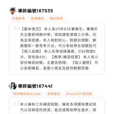
導師編號
167535
互動教學
長期補習
應試策略
【基本情況】 本人為25年DSE畢業生，畢業於
天主教郭得勝中學，現就讀香港理工大學。均
為全英授課，本人相對耐心，對題目理解、解
題獨有一套思考方法，可分享給學生相關技巧
【個人成績】 本人在學成績優異，DSE物理5
分，其他為4分； 【教學/補習經歷】 本人有小
部份補習經驗，主要為物理； 【個人優勢】 可
以長期補習，喜愛小朋友及提供解題思路
導師編號
167441
*提供教結他ukulele
長期補習
WhatsAPP問功課
本人擁有三年補習經驗，擁有多項獨有應試技
巧以及練習的資源，能迅速幫助學生進步，用