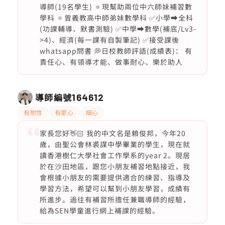
導師(19名學生) 🔅現幫助兩位中六師妹補習數
學科 🔅曾義教高中師弟妹數學科 ✅小學➡️全科
(功課輔導、默書測驗) ✅中學➡️數學(補底/Lv3-
>4)、經濟(每一課有自製筆記) ✅接受課後
whatsapp問書 💭日校教師評語(成績表)： 有
責任心、有領導才能、做事耐心、樂於助人
導師編號
164612
有耐性
有愛心
細心
家長您好👋🏻 我的中文名是賴俊邦，今年20
歲，由聖公會林裘謀中學畢業的學生，現在就
讀香港樹仁大學社會工作學系的year 2。現居
於在沙田地區，跟您小朋友補習地點接近，我
會根據小朋友的需要提供適合的練習、指導及
學習方法，希望可以幫到小朋友學習，成績有
所進步。過往有補習所擔任兼職導師的經驗，
給為SEN學童進行網上補課的經驗。