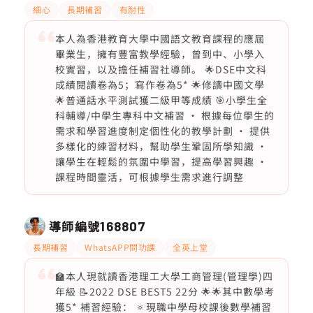
細心
長期補習
有耐性
本人為香港教育大學中國語文教育課程的應屆
畢業生，擁有豐富教學經驗，曾到中、小學入
校實習，以及擔任補習社導師。 🌟DSE中文科
成績閱讀卷為5；寫作卷為5* 🌟修讀中國文學
🌟普通話水平測試獲二級甲等成績 🎯小學生全
科輔導/中學生專科中文補習 · 根據每位學生的
需求和學習進度制定個性化的教學計劃 · 提供
多樣化的練習材料，幫助學生鞏固所學知識 ·
讓學生在輕鬆的氛圍中學習，提高學習興趣 ·
課程時間靈活，可根據學生需求進行調整
導師編號
168807
長期補習
WhatsAPP問功課
全英上堂
🏫本人現就讀香港理工大學工商管理(管理學)四
年級 📝2022 DSE BEST5 22分 🌟🌟其中數學考
獲5* 補習經驗： 🔅現職中學母校課後數學補習