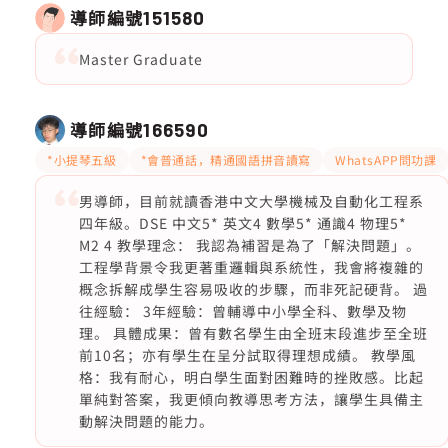
導師編號
151580
Master Graduate
導師編號
166590
*小提琴五級
*會普通話，精通國語拼音讀寫
WhatsAPP問功課
男導師，目前就讀香港中文大學機械及自動化工程系
四年級。DSE 中文5* 英文4 數學5* 通識4 物理5*
M2 4 教學理念： 我認為補習是為了「解決問題」。
工程學背景令我更著重邏輯與系統性，我會將複雜的
概念拆解成學生容易吸收的步驟，而非死記硬背。 過
往經驗： 3年經驗：曾輔導中小學全科、數學及物
理。 具體成果：曾有數名學生由全班末段進步至全班
前10名；亦有學生在呈分試取得理想成績。 教學風
格：我有耐心，明白學生面對困難時的挫敗感。比起
單純對答案，我更傾向教導思考方法，讓學生具備主
動解決問題的能力。