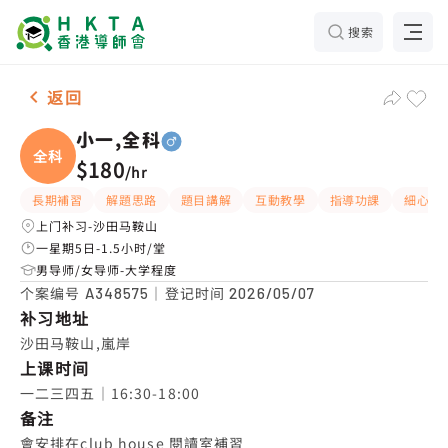
搜索
男-1名 小一,全科，沙田马鞍山 补习推介
返回
小一,全科
全科
$180
/
hr
長期補習
解題思路
題目講解
互動教學
指導功課
細心
上门补习-沙田马鞍山
一星期5日-1.5小时/堂
男导师/女导师-大学程度
个案编号
｜登记时间
A348575
2026/05/07
补习地址
沙田马鞍山,嵐岸
上课时间
一二三四五｜16:30-18:00
备注
會安排在club house 閱讀室補習