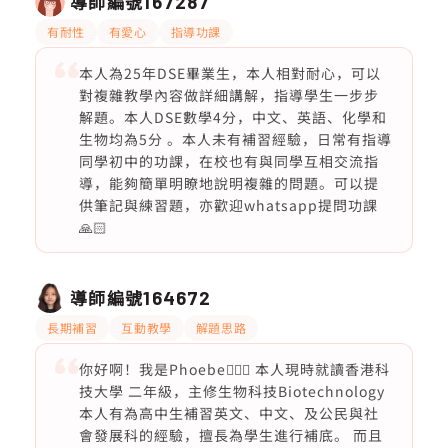
導師編號
167287
有耐性
有愛心
指導功課
本人為25年DSE畢業生，本人相對耐心，可以
對複雜教學內容做詳細講解，指導學生一步步
解題。本人DSE數學4分，中文、英語、化學和
生物均為5分 。本人未有補習經驗，日常有指導
同學初中的功課，在校也有與同學互相交流指
導，能夠簡單明瞭地說明複雜的問題。可以提
供筆記與練習題，亦歡迎whatsapp提問功課
🙏🏻
導師編號
164672
長期補習
互動教學
解題思路
你好啊！我是Phoebe🙋🏻‍♀️ 本人現時就讀香港科
技大學 二年級，主修生物科技Biotechnology
本人有為高中生補習英文、中文、及公民與社
會發展科的經驗，擅長為學生進行補底。 而且