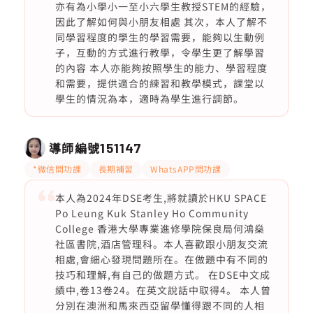
亦有為小學小一至小六學生教授STEM的經驗，
因此了解如何與小朋友相處 其次，本人了解不
同學習程度的學生的學習需要，能夠以生動例
子，互動的方式進行教學，令學生更了解學習
的內容 本人亦能夠按照學生的能力、學習程度
和需要，提供適合的練習和教學模式，課堂以
學生的情況為本，適時為學生進行調節。
導師編號
151147
*微信問功課
長期補習
WhatsAPP問功課
本人為2024年DSE考生,將就讀於HKU SPACE
Po Leung Kuk Stanley Ho Community
College 香港大學專業進修學院保良局何鴻燊
社區書院,酒店管理科。本人喜歡跟小朋友交流
相處,會細心發現問題所在。在做題中有不同的
技巧和理解,有自己的做題方式。 在DSE中文成
績中,卷13卷24。在英文說話中取得4。 本人曾
分別在澳洲和馬來西亞留學懂得跟不同的人相