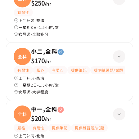
$250
/
hr
有耐性
上门补习-荃湾
一星期3日-1.5小时/堂
女导师-全职补习
小二,全科
全科
$170
/
hr
有耐性
細心
有愛心
提供筆記
提供練習題/試題
指導
上门补习-柴湾
一星期2日-1.5小时/堂
女导师-大学程度
中一,全科
全科
$200
/
hr
嚴格
有耐性
提供筆記
提供練習題/試題
上门补习-北角