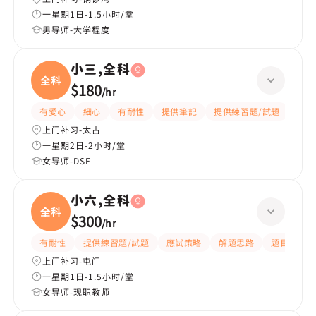
一星期1日-1.5小时/堂
男导师-大学程度
小三,全科
全科
$180
/
hr
有愛心
細心
有耐性
提供筆記
提供練習題/試題
指導
上门补习-太古
一星期2日-2小时/堂
女导师-DSE
小六,全科
全科
$300
/
hr
有耐性
提供練習題/試題
應試策略
解題思路
題目講解
上门补习-屯门
一星期1日-1.5小时/堂
女导师-现职教师