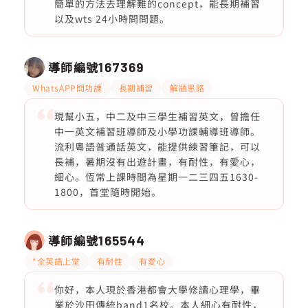
簡單的方法去理解難的concept，能長期補習
以及wts 24小時問問題。
導師編號
167369
WhatsAPP問功課
長期補習
解題思路
現幫小五，中二及中三學生補習英文，曾擔任
中一英文補習班導師及小學功課輔導班導師。
流利粵語普通話英文，能提供練習筆記，可以
長補，暑期沒有出遊計畫，有耐性，有愛心，
細心。恆常上課時間為星期一二三四五1630-
1800，首堂隨時開始。
導師編號
165544
*全英語上堂
有耐性
有愛心
你好，本人現於香港都會大學修讀心理學，畢
業於沙田傳統band1名校。本人細心有耐性，