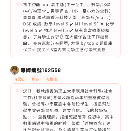
初中🧑‍🏫 and 高中📚(中一至中六) 數學/化學
(中)/物理/M1 男導師 & （小一至小六的全科）
📘📘📘 現就讀香港科技大學工程學系(Year 2)
DSE 成績: 數學 level 5 ✔️ M1 level 5* 🌟 化學
level 5 ✔️ 物理 level 5 ✔️ 擁有豐富教學經驗
📘， 了解學生要求👌 在大型保習社工作經驗
🏫， 亦有幫助改卷經歷, 大量 by topic 題目庫
保底✅ 拔尖✅ 3堂內幫助學生應付考試測驗
導師編號
162558
有愛心
細心
有耐性
您好！我就讀香港理工大學應用社會科學(社會
工作/社會政策)背景及超過兩年的豐富教學經
驗，曾指導小學至高中各階段學生，擅長幫助
學生突破學習瓶頸、建立自信。 我的教學特
點： ✅ 重視理解，拒絕死記硬背 從初中、高中
數學輔導中積累的經驗，著重「理解概念」遠
比死記硬背重要。會引導學生掌握每個學科的