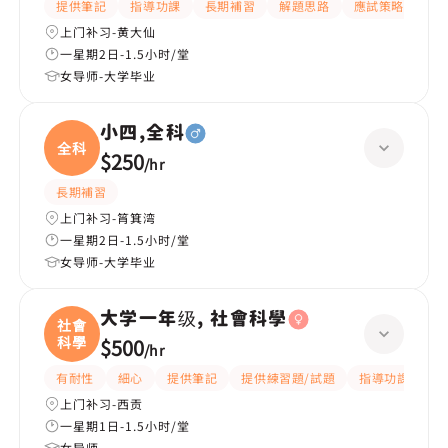
提供筆記
指導功課
長期補習
解題思路
應試策略
提
上门补习-黄大仙
一星期2日-1.5小时/堂
女导师-大学毕业
小四,全科
全科
$250
/
hr
長期補習
上门补习-筲箕湾
一星期2日-1.5小时/堂
女导师-大学毕业
大学一年级, 社會科學
社會
科學
$500
/
hr
有耐性
細心
提供筆記
提供練習題/試題
指導功課
互
上门补习-西贡
一星期1日-1.5小时/堂
女导师