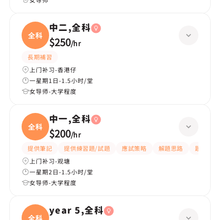
中二,全科
全科
$250
/
hr
長期補習
上门补习-香港仔
一星期1日-1.5小时/堂
女导师-大学程度
中一,全科
全科
$200
/
hr
提供筆記
提供練習題/試題
應試策略
解題思路
題目講解
上门补习-观塘
一星期2日-1.5小时/堂
女导师-大学程度
year 5,全科
全科