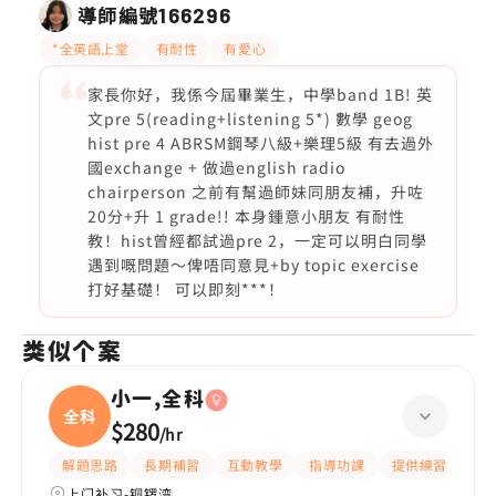
導師編號
166296
*全英語上堂
有耐性
有愛心
家長你好，我係今屆畢業生，中學band 1B! 英
文pre 5(reading+listening 5*) 數學 geog
hist pre 4 ABRSM鋼琴八級+樂理5級 有去過外
國exchange + 做過english radio
chairperson 之前有幫過師妹同朋友補，升咗
20分+升 1 grade!! 本身鍾意小朋友 有耐性
教！hist曾經都試過pre 2，一定可以明白同學
遇到嘅問題～俾唔同意見+by topic exercise
打好基礎！ 可以即刻***！
类似个案
小一,全科
全科
$280
/
hr
解題思路
長期補習
互動教學
指導功課
提供練習題/試題
上门补习-铜锣湾