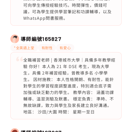
可向學生傳授經驗技巧。時間彈性，價錢可
議，可為學生提供學習筆記和功課輔導，以及
WhatsApp問書服務。
導師編號
165827
*全英語上堂
有耐性
有愛心
全職補習老師 | 香港城市大學｜具備多年教學經
驗 你好！本人為 21 年 DSE 考生，現為大學
生，具備 2年補習經驗，曾教導多名 小學學
生。 因材施教： 本人性格開朗、有耐性，能針
對學生的學習程度調整進度，特別適合底子需
加強或缺乏動力的學生。 教學內容： 涵蓋功課
輔導、溫習測驗及默書。 穩定負責： 準時、不
無故缺課，致力與學生及家長建立良好溝通。
地區： 沙田/大圍 時間： 星期一至日