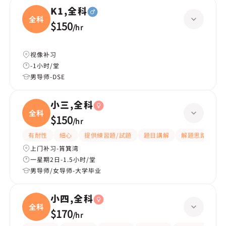
K1,全科
全科
$150
/
hr
视像补习
-1小时/堂
男导师-DSE
小三,全科
全科
$150
/
hr
有耐性
細心
提供練習題/試題
題目講解
解題思路
上门补习-筲箕湾
一星期2日-1.5小时/堂
男导师/女导师-大学毕业
小四,全科
全科
$170
/
hr