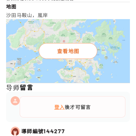
地图
沙田马鞍山，嵐岸
查看地图
导师留言
登入
後才可留言
導師編號
144277