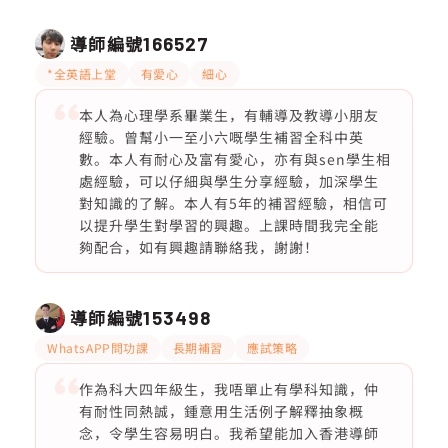
導師編號
166527
*全英語上堂
有愛心
細心
本人為心理學系畢業生，有輔導及教導小朋友
經驗。曾幫小一至小六嘅學生補習全科中英
數。本人有耐心及富有愛心，亦有與sen學生相
處經驗，可以仔細與學生分享經驗，加深學生
對知識的了解。本人有5年的補習經驗，相信可
以提升學生對學習的興趣。上課時間我完全能
夠配合，如有興趣請聯絡我，謝謝！
導師編號
153498
WhatsAPP問功課
長期補習
應試策略
作為科大四年級生，我唔單止有學科知識，仲
有耐性同熱誠，鍾意用生活例子解釋抽象概
念，令學生容易明白。我希望能加入香港導師