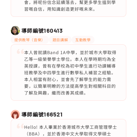
會，將呢份信念延續落去，幫更多學生搵到學
習嘅自信，用知識創造更好嘅未來。
導師編號
160413
提供教琴（音樂）
題目講解
互動教學
本人曾就讀Band 1A中學，並於城市大學取得
乙等一級榮譽學士學位。本人在學時期均為全
英授課，曾有在學校為初中學生進行功課輔導
班教學及中四學生進行數學私人補習之經驗。
本人相當有耐心，並會先了解學生的能力需
要，以簡單明瞭的方法提高學生對相關科目的
了解及興趣，繼而改善其成績。
導師編號
166521
Hello! 本人畢業於香港城市大學工商管理學士
（BBA），並於香港中文大學取得文學碩士