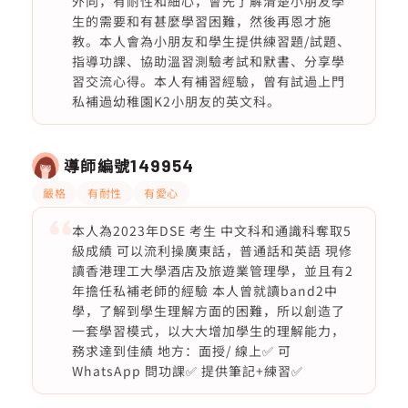
外向，有耐性和細心，會先了解清楚小朋友學
生的需要和有甚麼學習困難，然後再恩才施
教。本人會為小朋友和學生提供練習題/試題、
指導功課、協助溫習測驗考試和默書、分享學
習交流心得。本人有補習經驗，曾有試過上門
私補過幼稚園K2小朋友的英文科。
導師編號
149954
嚴格
有耐性
有愛心
本人為2023年DSE 考生 中文科和通識科奪取5
級成績 可以流利操廣東話，普通話和英語 現修
讀香港理工大學酒店及旅遊業管理學，並且有2
年擔任私補老師的經驗 本人曾就讀band2中
學，了解到學生理解方面的困難，所以創造了
一套學習模式，以大大增加學生的理解能力，
務求達到佳績 地方：面授/ 線上✅ 可
WhatsApp 問功課✅ 提供筆記+練習✅