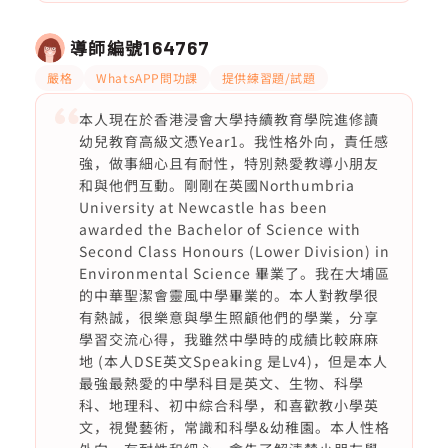
導師編號
164767
嚴格
WhatsAPP問功課
提供練習題/試題
本人現在於香港浸會大學持續教育學院進修讀
幼兒教育高級文憑Year1。我性格外向，責任感
強，做事細心且有耐性，特別熱愛教導小朋友
和與他們互動。剛剛在英國Northumbria
University at Newcastle has been
awarded the Bachelor of Science with
Second Class Honours (Lower Division) in
Environmental Science 畢業了。我在大埔區
的中華聖潔會靈風中學畢業的。本人對教學很
有熱誠，很樂意與學生照顧他們的學業，分享
學習交流心得，我雖然中學時的成績比較麻麻
地 (本人DSE英文Speaking 是Lv4)，但是本人
最強最熱愛的中學科目是英文、生物、科學
科、地理科、初中綜合科學，和喜歡教小學英
文，視覺藝術，常識和科學&幼稚園。本人性格