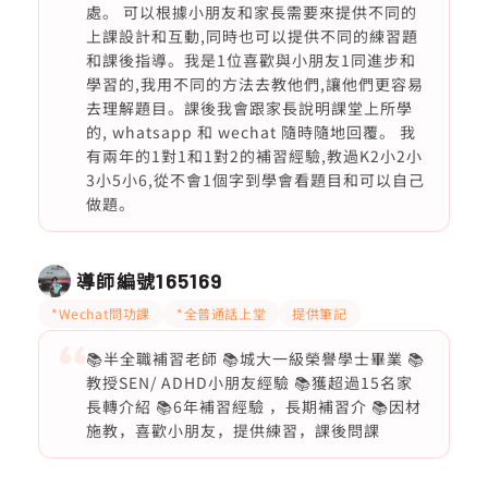
處。 可以根據小朋友和家長需要來提供不同的
上課設計和互動,同時也可以提供不同的練習題
和課後指導。我是1位喜歡與小朋友1同進步和
學習的,我用不同的方法去教他們,讓他們更容易
去理解題目。課後我會跟家長說明課堂上所學
的, whatsapp 和 wechat 隨時隨地回覆。 我
有兩年的1對1和1對2的補習經驗,教過K2小2小
3小5小6,從不會1個字到學會看題目和可以自己
做題。
導師編號
165169
*Wechat問功課
*全普通話上堂
提供筆記
📚半全職補習老師 📚城大一級榮譽學士畢業 📚
教授SEN/ ADHD小朋友經驗 📚獲超過15名家
長轉介紹 📚6年補習經驗 ，長期補習介 📚因材
施教，喜歡小朋友，提供練習，課後問課