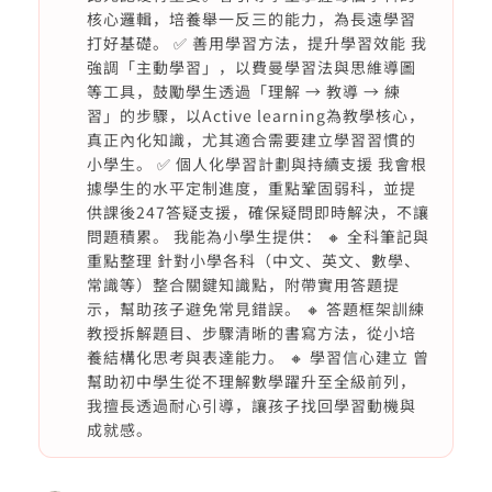
核心邏輯，培養舉一反三的能力，為長遠學習
打好基礎。 ✅ 善用學習方法，提升學習效能 我
強調「主動學習」，以費曼學習法與思維導圖
等工具，鼓勵學生透過「理解 → 教導 → 練
習」的步驟，以Active learning為教學核心，
真正內化知識，尤其適合需要建立學習習慣的
小學生。 ✅ 個人化學習計劃與持續支援 我會根
據學生的水平定制進度，重點鞏固弱科，並提
供課後247答疑支援，確保疑問即時解決，不讓
問題積累。 我能為小學生提供： 🔸 全科筆記與
重點整理 針對小學各科（中文、英文、數學、
常識等）整合關鍵知識點，附帶實用答題提
示，幫助孩子避免常見錯誤。 🔸 答題框架訓練
教授拆解題目、步驟清晰的書寫方法，從小培
養結構化思考與表達能力。 🔸 學習信心建立 曾
幫助初中學生從不理解數學躍升至全級前列，
我擅長透過耐心引導，讓孩子找回學習動機與
成就感。