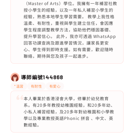
（Master of Arts）學位。我擁有一年補習社教
授小學生的經驗，以及一年私人補習小學生的
經驗，熟悉本地學生學習需要。 教學上我性格
溫柔、有耐性，重視與學生建立信任，會因應
學生程度調整教學方法，協助他們穩固基礎、
提升學習信心。 此外，我亦可透過 WhatsApp
回答功課查詢及跟進學習情況，讓家長更安
心、學生得到即時支援。如有需要，歡迎隨時
聯絡，期待與您及孩子一起進步。
導師編號
144868
*溫習
有耐性
有愛心
本人畢業於香港浸會大學，修畢於幼兒教育
系。有20多年教授幼稚園經驗，和20多年幼、
小私人補習經驗，及20多年對幼稚園和小學教
學以及專業教授英語Phonic 拼音 、中文、英
數經驗。