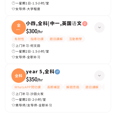
一星期1日-1.5小时/堂
女导师-大学程度
小四,全科|中一,英国语文
全
科|
$300
/
hr
中一
有耐性
指導功課
題目講解
互動教學
上门补习-何文田
一星期2日-1.5小时/堂
女导师-全职补习
year 5,全科
全科
$350
/
hr
WhatsAPP問功課
長期補習
解題思路
題目講解
課程設
上门补习-沙田火炭
一星期2日-2小时/堂
男导师/女导师-全职补习