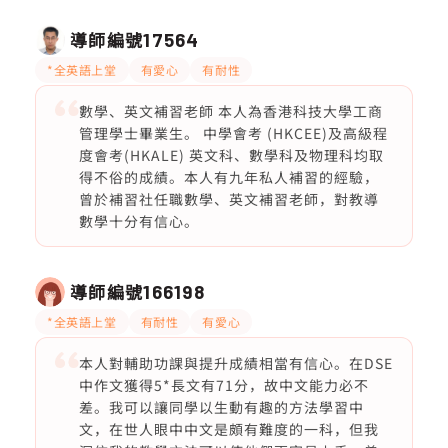
導師編號
17564
*全英語上堂
有愛心
有耐性
數學、英文補習老師 本人為香港科技大學工商
管理學士畢業生。 中學會考 (HKCEE)及高級程
度會考(HKALE) 英文科、數學科及物理科均取
得不俗的成績。本人有九年私人補習的經驗，
曾於補習社任職數學、英文補習老師，對教導
數學十分有信心。
導師編號
166198
*全英語上堂
有耐性
有愛心
本人對輔助功課與提升成績相當有信心。在DSE
中作文獲得5*長文有71分，故中文能力必不
差。我可以讓同學以生動有趣的方法學習中
文，在世人眼中中文是頗有難度的一科，但我