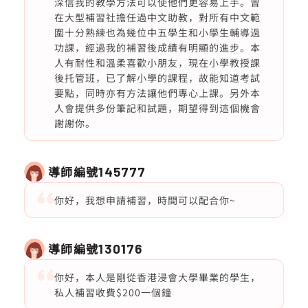
深信我的教學方法可以使他們更容易上手。曾
在大型補習社擔任過中文助教，對所有中文範
圍十分熟練也為幾位中五學生和小學生輔導過
功課，經過我的補習後成績有明顯的進步。本
人有耐性和溫柔喜歡小朋友，現在小學教授課
後托管班，已了解小學的課程，故能知道考試
要點，同時亦有方法讓他們專心上課。另外本
人會提供多份筆記和試題，期望得到這個機會
謝謝你。
導師編號
145777
你好，我想申請補習，時間可以配合你~
導師編號
130176
你好，本人是剛從香港浸會大學畢業的學生，
私人補習收費$200一個鐘