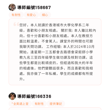
導師編號
158667
有耐性
有愛心
細心
您好，本人就讀於香港城市大學化學系二年
級，喜歡和小朋友相處。 關於我: 本人雖比較內
向，但十分喜歡和小朋友相處。本人在教授方
面比較温柔，不會駡人。課堂外的時間也可跟
我聊天問功課。 工作經驗: 本人於2024年10月
開始，逢星期一三五都會去路德會梁鉅鏐小學
教九名三至四年級學生做功課及核對功課。這
些學生都是比較頑皮的，但經過和我大約半年
的相處後，他們變聽話很多，而且喜歡和我相
處。我亦做了一年私補，學生的成績都有所提
升。
導師編號
166336
*全英語上堂
有耐性
提供筆記