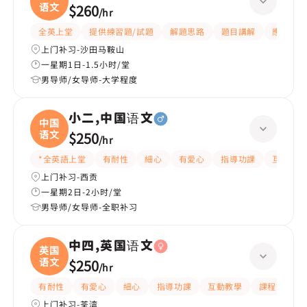
语文
$260
/
hr
全英上堂
提供練習題/試題
解題思路
題目講解
應試策略
上门补习-沙田马鞍山
一星期1日-1.5小时/堂
男导师/女导师-大学程度
小二,中国语文
中国
语文
$250
/
hr
*全英語上堂
有耐性
細心
有愛心
指導功課
互動教學
上门补习-西贡
一星期2日-2小时/堂
男导师/女导师-全职补习
中四,英国语文
英国
语文
$250
/
hr
有耐性
有愛心
細心
指導功課
互動教學
課程設計
上门补习-荃湾