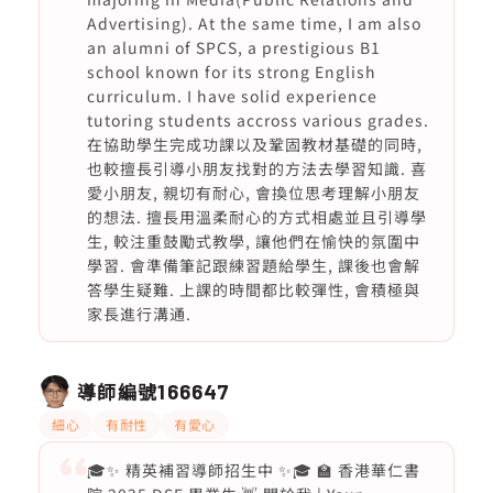
Advertising). At the same time, I am also
an alumni of SPCS, a prestigious B1
school known for its strong English
curriculum. I have solid experience
tutoring students accross various grades.
在協助學生完成功課以及鞏固教材基礎的同時,
也較擅長引導小朋友找對的方法去學習知識. 喜
愛小朋友, 親切有耐心, 會換位思考理解小朋友
的想法. 擅長用溫柔耐心的方式相處並且引導學
生, 較注重鼓勵式教學, 讓他們在愉快的氛圍中
學習. 會準備筆記跟練習題給學生, 課後也會解
答學生疑難. 上課的時間都比較彈性, 會積極與
家長進行溝通.
導師編號
166647
細心
有耐性
有愛心
🎓✨ 精英補習導師招生中 ✨🎓 🏫 香港華仁書