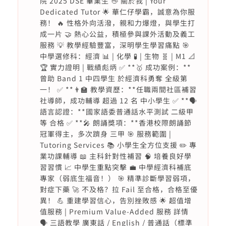
院 2025 DSE 畢業生 👋 關於我 | Your
Dedicated Tutor 🌟 華仁仔學霸，誠意為你服
務！ 🔥 性格外向活潑，親和力爆燈，與學生打
成一片 🤝 熱心公益，積極參與課外活動及義工
服務 💡 教學經驗豐富，深明學生學習痛點 🎯
中學選修科：經濟 📊 | 化學 🧪 | 生物 🧬 | M1 📐
🏆 實力證明 | 戰績彪炳 ✅ **🥇 成功案例：**
曾助 Band 1 中四學生 於經濟科勇奪 全級第
一！ ✅ **👨‍🏫 教學資歷：**任職兩間社區補習
社導師，成功輔導 超過 12 名 中小學生 ✅ **🗣️
語言認證：**國家語委普通話水平測試 二級甲
等 合格 ✅ **🎤 朗誦獎項：**香港校際朗誦節
冠軍得主，多次躋身 三甲 🎯 服務範圍 |
Tutoring Services 📚 小學生全方位支援 ✏️ 專
業功課輔導 📖 主科針對性補習 🧠 培養良好學
習習慣 📈 中學生重點突擊 💼 中學經濟科補底
專家（弱底生福音！） 🎯 精準診斷學習弱項，
對症下藥 🚀 不及格？拉 Fail 至合格，合格至優
異！ 💪 重建學習信心，告別挫敗感 🌟 超值增
值服務 | Premium Value-Added 服務 詳情
🗣️ 三語教學 廣東話 / English / 普通話（標準