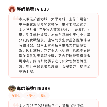
導師編號
141606
本人畢業於香港城市大學商科，主修市場營；
中學畢業於聖嘉勒女書院，主修地理及經濟。
本人已具備4年多私人補習經驗，主要教授小
學，熟悉學校課程，亦有帶領學生應付小六呈
分試的實戰經驗，能協助學生掌握答題策略及
時間分配。教學上會先按學生能力作簡單診
斷，因材施教，制定個人化訓練：拆解不同題
型並提供對應解題步驟，配合限時練習模擬考
場節奏，同時針對弱項進行針對性練習與覆
盤，提升學習表現及成績；若需要亦可提供全
英語上課。
導師編號
166399
有耐性
有愛心
細心
本人為26年DSE應屆考生，讀聖保祿中學