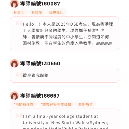
導師編號
160087
有愛心
有耐性
提供筆記
Hello！！本人是2025年DSE考生，現為香港理
工大學會計與金融學生。現為擔任補習社老
師，曾接觸不同程度的中小學生，亦知道如何
因材施教，能在學生的角度入手教學。￼￼￼￼
導師編號
130550
歡迎跟我聯絡
導師編號
166667
*時間較彈性
*課後解答學生疑難
長期補習
I am a final-year college student at
University of New South Wales(Sydney),
majoring in Media(Public Relations and