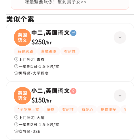
咪最緊要嘅係！幫到貴子女><
类似个案
中二,英国语文
英国
语文
$250
/
hr
解題思路
應試策略
有耐性
上门补习-青衣
一星期1日-1.5小时/堂
男导师-大学程度
小二,英国语文
英国
语文
$150
/
hr
*全英語上堂
嚴格
有耐性
有愛心
提供筆記
提供練習
上门补习-大埔
一星期2日-1.5小时/堂
女导师-DSE