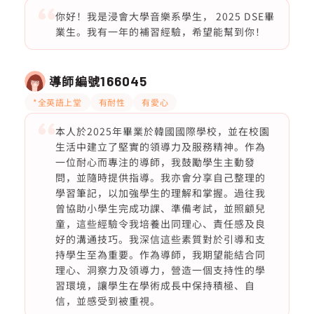
你好！我是浸會大學音樂系學生， 2025 DSE畢
業生。我有一年的補習經驗，希望能幫到你！
導師編號
166045
*全英語上堂
有耐性
有愛心
本人於2025年畢業於韓國國際學校，並在校園
生活中建立了堅實的領導力及服務精神。作為
一位耐心而專注的導師，我鼓勵學生主動發
問，並隨時提供指導。我亦會分享自己整理的
學習筆記，以加強學生的理解和掌握。過往我
曾協助小學生完成功課、準備考試，並照顧兒
童，這些經驗令我培養出同理心、責任感及良
好的溝通技巧。我深信這些素質對於引導和支
持學生至為重要。作為導師，我期望能結合同
理心、洞察力及領導力，營造一個支持性的學
習環境，讓學生在學術成長中保持積極、自
信，並感受到被重視。