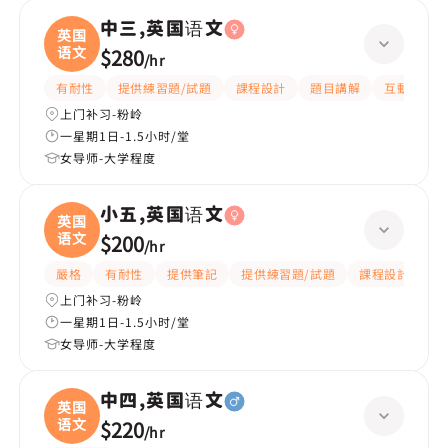
中三,英国语文
英国
语文
$280
/
hr
有耐性
提供練習題/試題
課程設計
題目講解
互動教學
上门补习-粉岭
一星期1日-1.5小时/堂
女导师-大学程度
小五,英国语文
英国
语文
$200
/
hr
嚴格
有耐性
提供筆記
提供練習題/試題
課程設計
應
上门补习-粉岭
一星期1日-1.5小时/堂
女导师-大学程度
中四,英国语文
英国
语文
$220
/
hr