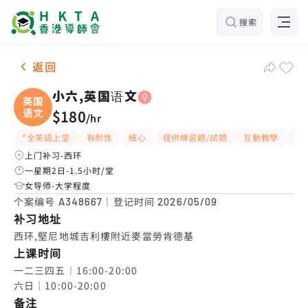
搜索
女-1名 小六,英国语文，西环 补习推介
返回
小六,英国语文
英国
语文
$180
/
hr
*全英語上堂
有耐性
細心
提供練習題/試題
互動教學
長
上门补习-西环
一星期2日-1.5小时/堂
女导师-大学程度
个案编号
｜登记时间
A348667
2026/05/09
补习地址
西环,堅尼地城吉利樓附近麥當勞肯德基
上课时间
一二三四五｜16:00-20:00

六日｜10:00-20:00
备注