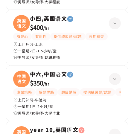
男导师/女导师-大学程度
小四,英国语文
英国
语文
$400
/
hr
有愛心
有耐性
提供練習題/試題
長期補習
上门补习-上水
一星期2日-1.5小时/堂
男导师/女导师-现职教师
中六,中国语文
中国
语文
$350
/
hr
應試策略
解題思路
題目講解
提供練習題/試題
有耐性
上门补习-牛池湾
一星期1日-2小时/堂
男导师/女导师-大学毕业
year 10,英国语文
英国