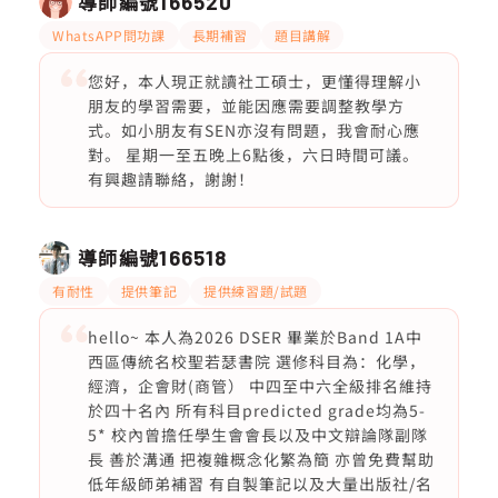
導師編號
166520
WhatsAPP問功課
長期補習
題目講解
您好，本人現正就讀社工碩士，更懂得理解小
朋友的學習需要，並能因應需要調整教學方
式。如小朋友有SEN亦沒有問題，我會耐心應
對。 星期一至五晚上6點後，六日時間可議。
有興趣請聯絡，謝謝！
導師編號
166518
有耐性
提供筆記
提供練習題/試題
hello~ 本人為2026 DSER 畢業於Band 1A中
西區傳統名校聖若瑟書院 選修科目為：化學，
經濟，企會財(商管） 中四至中六全級排名維持
於四十名內 所有科目predicted grade均為5-
5* 校內曾擔任學生會會長以及中文辯論隊副隊
長 善於溝通 把複雜概念化繁為簡 亦曾免費幫助
低年級師弟補習 有自製筆記以及大量出版社/名