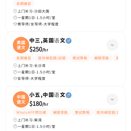
長期補習
上门补习-沙田大围
一星期1日-1.5小时/堂
男导师/女导师-大学程度
中三,英国语文
英国
语文
$250
/
hr
長期補習
提供練習題/試題
應試策略
解題思路
題目講解
上门补习-长沙湾
一星期1日-1.5小时/堂
女导师-大学程度
小五,中国语文
中国
语文
$180
/
hr
WhatsAPP問功課
解題思路
應試策略
提供練習題/試題
上门补习-柴湾
一星期1日-1.5小时/堂