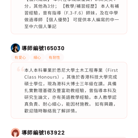
分，其他為3分； 【教學/補習經歷】 本人有補
習經驗，曾有指導（F.3-F.6）師妹，及在中學
做過導師 【個人優勢】 可提供本人編寫的中一
至中六個人筆記
導師編號
165030
有愛心
細心
有耐性
本人本科畢業於悉尼大學土木工程專業（First
Class Honours），其後於香港科技大學完成
碩士學位，現為港科大博士三年級在讀。具備
扎實數理基礎及豐富助教經驗，曾指導本科及
研究生論文，亦有英語教學經驗。本人教學認
真負責、耐心細心，能因材施教。 如有興趣，
歡迎隨時聯絡我了解詳情。
導師編號
163922