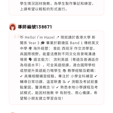
學生情況因材施教，為學生製作筆記和練習，
上課希望以輕鬆的形式進行。
導師編號
138671
👋 Hello! I'm Hazel 📍 現就讀於香港大學 新
聞系 Year 3 🎓 畢業於觀塘區 Band 1 傳統英文
中學 🌍 海外經歷： 曾赴 西班牙 作交流學習，
具國際視野，能靈活應對不同文化背景嘅溝通
場景 🗣️ 語言能力： 流利英語（粵語及普通話亦
為母語水平），可全英語授課，適合國際學校
或想提升英語能力嘅學生 📚 教學經驗及範疇：
✔ 具備相關補習經驗，專注於 小學全科補習 ✔
輔導日常功課、溫習默書 📝 ✔ 測驗及考試前重
點鞏固，釐清概念 💡 ✔ 熟悉本地小學課程及考
試模式，能因材施教 💬 有耐性、用心備課，希
望幫小朋友建立學習自信！