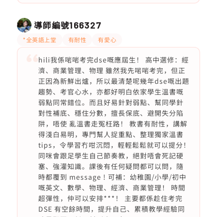
導師編號
166327
*全英語上堂
有耐性
有愛心
hili我係啱啱考完dse嘅應屆生！ 高中選修：經
濟、商業管理、物理 雖然我先啱啱考完，但正
正因為新鮮出爐，所以最清楚呢幾年dse嘅出題
趨勢、考官心水，亦都好明白依家學生溫書嘅
弱點同常錯位。而且好易針對弱點、幫同學針
對性補底、穩住分數，擅長保底、避開失分陷
阱，唔使 亂溫書走冤枉路！ 教書有耐性，講解
得淺白易明，專門幫人捉重點、整理獨家溫書
tips，令學習冇咁沉悶，輕輕鬆鬆就可以提分！
同咪會跟足學生自己節奏教，絕對唔會死記硬
塞、強灌知識。課後有任何疑問都可以問，隨
時都覆到 message ! 可補：幼稚園/小學/初中
嘅英文、數學、物理、經濟、商業管理！ 時間
超彈性，仲可以安排***！ 主要都係趁住考完
DSE 有空餘時間，提升自己、累積教學經驗同