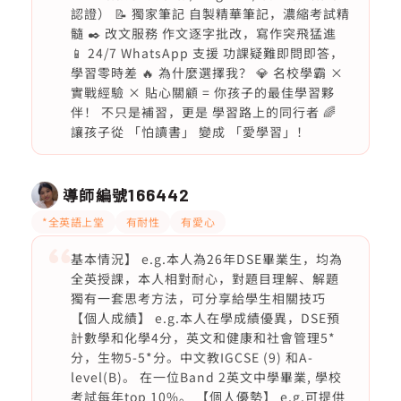
認證） 📝 獨家筆記 自製精華筆記，濃縮考試精
髓 ✒️ 改文服務 作文逐字批改，寫作突飛猛進
📱 24/7 WhatsApp 支援 功課疑難即問即答，
學習零時差 🔥 為什麼選擇我？ 💎 名校學霸 ×
實戰經驗 × 貼心關顧 = 你孩子的最佳學習夥
伴！ 不只是補習，更是 學習路上的同行者 🌈
讓孩子從 「怕讀書」 變成 「愛學習」！
導師編號
166442
*全英語上堂
有耐性
有愛心
基本情況】 e.g.本人為26年DSE畢業生，均為
全英授課，本人相對耐心，對題目理解、解題
獨有一套思考方法，可分享給學生相關技巧
【個人成績】 e.g.本人在學成績優異，DSE預
計數學和化學4分，英文和健康和社會管理5*
分，生物5-5*分。中文教IGCSE (9) 和A-
level(B)。 在一位Band 2英文中學畢業, 學校
考試每年top 10%。 【個人優勢】 e.g.可提供