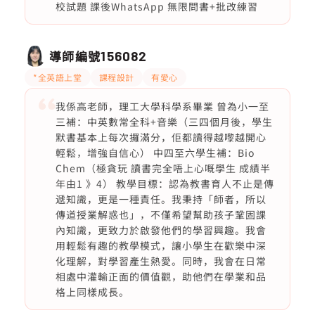
校試題 課後WhatsApp 無限問書+批改練習
導師編號
156082
*全英語上堂
課程設計
有愛心
我係高老師，理工大學科學系畢業 曾為小一至
三補：中英數常全科+音樂（三四個月後，學生
默書基本上每次攞滿分，佢都讀得越嚟越開心
輕鬆，增強自信心） 中四至六學生補：Bio
Chem（極貪玩 讀書完全唔上心嘅學生 成績半
年由1 》4） 教學目標：認為教書育人不止是傳
遞知識，更是一種責任。我秉持「師者，所以
傳道授業解惑也」，不僅希望幫助孩子鞏固課
內知識，更致力於啟發他們的學習興趣。我會
用輕鬆有趣的教學模式，讓小學生在歡樂中深
化理解，對學習產生熱愛。同時，我會在日常
相處中灌輸正面的價值觀，助他們在學業和品
格上同樣成長。