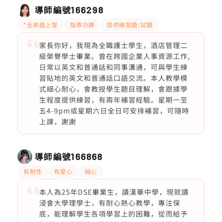
導師編號
166298
*全英語上堂
指導功課
提供練習題/試題
家長你好，我現為全職護士學生，酒店管理二
級榮譽學士畢業。曾在跨國企業人事資源工作,
日常以英文和普通話和同事溝通，可與學生練
習貼地的英文和普通話口語交流。本人教學模
式細心耐心，會教授學生題目理解，會跟據學
生程度提供練習，有兩年補習經驗。星期一至
五4-9pm或星期六日全日可安排補習，可隨時
上課，謝謝
導師編號
166868
有耐性
有愛心
細心
本人為25年DSE畢業生，讀漢華中學，現就讀
浸會大學理學士，有耐心熱心教學，專注保
底，能理解學生各項學習上的困難，從而給予