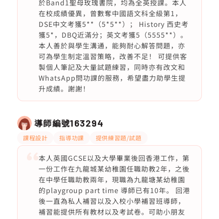
於Band1聖母玫瑰書院，均為全英授課。本人
在校成績優異，曾數奪中國語文科全級第1，
DSE中文考獲5**（5*5**）； History 西史考
獲5*，DBQ近滿分；英文考獲5（5555**）。
本人善於與學生溝通，能夠耐心解答問題，亦
可為學生制定溫習策略，改善不足！ 可提供客
製個人筆記及大量試題練習，同時亦有改文和
WhatsApp問功課的服務，希望盡力助學生提
升成績。謝謝！
導師編號
163294
課程設計
指導功課
提供練習題/試題
本人英國GCSE以及大學畢業後回香港工作，第
一份工作在九龍城某幼稚園任職助教2年，之後
在中學任職助教兩年，現職為九龍塘某幼稚園
的playgroup part time 導師已有10年。 回港
後一直為私人補習以及入校小學補習班導師，
補習能提供所有教材以及考試卷。可助小朋友