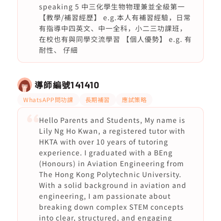
speaking 5 中三化學生物物理兼並全級第一
【教學/補習經歷】 e.g.本人有補習經驗，日常
有指導中四英文、中一全科，小二三功課班，
在校也有與同學交流學習 【個人優勢】 e.g. 有
耐性、 仔細
導師編號
141410
WhatsAPP問功課
長期補習
應試策略
Hello Parents and Students, My name is
Lily Ng Ho Kwan, a registered tutor with
HKTA with over 10 years of tutoring
experience. I graduated with a BEng
(Honours) in Aviation Engineering from
The Hong Kong Polytechnic University.
With a solid background in aviation and
engineering, I am passionate about
breaking down complex STEM concepts
into clear, structured, and engaging