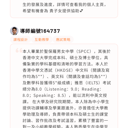
生的發展及進度，詳情可查看我的個人主頁，
希望有機會為 貴子女提供協助💕
導師編號
164737
課程設計
互動教學
應試策略
本人畢業於聖保羅男女中學（SPCC），其後於
香港中文大學完成本科、碩士及博士學位，具
備紮實的學科基礎和清晰的學習方法。本人於
香港中學文憑試（HKDSE）中文科（閱讀及寫
作均為5**）、英文科（閱讀及會話均為5**）
及數學科皆獲得5*級成績；雅思（IELTS）考試
總分為8.0（Listening：9.0；Reading：
8.0；Speaking：8.5），能以流利中英文授
課。 在大學及研究院期間，本人除為中小學生
提供功課輔導及學業跟進外，亦曾擔任大學教
學助理及導師，負責帶領本科及碩士生的課堂
討論、習作批改及考試溫習，累積了豐富的一
對一及小組教學經驗。本人熟悉學生在中學至