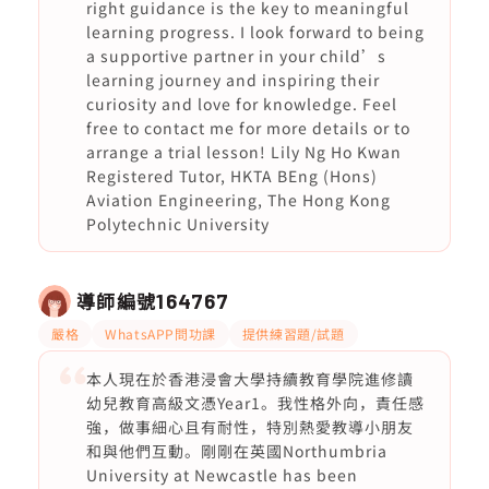
right guidance is the key to meaningful
learning progress. I look forward to being
a supportive partner in your child’s
learning journey and inspiring their
curiosity and love for knowledge. Feel
free to contact me for more details or to
arrange a trial lesson! Lily Ng Ho Kwan
Registered Tutor, HKTA BEng (Hons)
Aviation Engineering, The Hong Kong
Polytechnic University
導師編號
164767
嚴格
WhatsAPP問功課
提供練習題/試題
本人現在於香港浸會大學持續教育學院進修讀
幼兒教育高級文憑Year1。我性格外向，責任感
強，做事細心且有耐性，特別熱愛教導小朋友
和與他們互動。剛剛在英國Northumbria
University at Newcastle has been