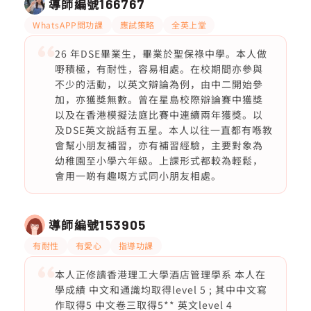
導師編號
166767
WhatsAPP問功課
應試策略
全英上堂
26 年DSE畢業生，畢業於聖保祿中學。本人做
嘢積極，有耐性，容易相處。在校期間亦參與
不少的活動，以英文辯論為例，由中二開始參
加，亦獲獎無數。曾在星島校際辯論賽中獲獎
以及在香港模擬法庭比賽中連續兩年獲獎。以
及DSE英文說話有五星。本人以往一直都有喺教
會幫小朋友補習，亦有補習經驗，主要對象為
幼稚園至小學六年級。上課形式都較為輕鬆，
會用一啲有趣嘅方式同小朋友相處。
導師編號
153905
有耐性
有愛心
指導功課
本人正修讀香港理工大學酒店管理學系 本人在
學成績 中文和通識均取得level 5 ; 其中中文寫
作取得5 中文卷三取得5** 英文level 4