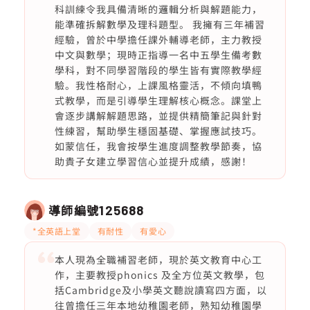
科訓練令我具備清晰的邏輯分析與解題能力，
能準確拆解數學及理科題型。 我擁有三年補習
經驗，曾於中學擔任課外輔導老師，主力教授
中文與數學；現時正指導一名中五學生備考數
學科，對不同學習階段的學生皆有實際教學經
驗。我性格耐心，上課風格靈活，不傾向填鴨
式教學，而是引導學生理解核心概念。課堂上
會逐步講解解題思路，並提供精簡筆記與針對
性練習，幫助學生穩固基礎、掌握應試技巧。
如蒙信任，我會按學生進度調整教學節奏，協
助貴子女建立學習信心並提升成績，感謝！
導師編號
125688
*全英語上堂
有耐性
有愛心
本人現為全職補習老師，現於英文教育中心工
作，主要教授phonics 及全方位英文教學，包
括Cambridge及小學英文聽說讀寫四方面，以
往曾擔任三年本地幼稚園老師，熟知幼稚園學