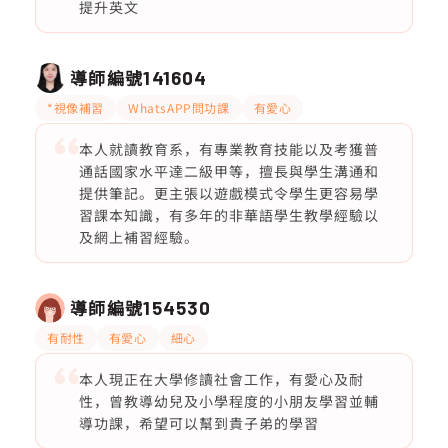
提升英文
導師編號
141604
*視像補習
WhatsAPP問功課
有愛心
本人就讀教育系，有專業教育技能以及考獲普
通話國家水平達二級甲等，擅長與學生溝通和
提供筆記。更主張以遊戲模式令學生更容易學
習課本知識，有多年的非華語學生教學經驗以
及網上補習經驗。
導師編號
154530
有耐性
有愛心
細心
本人現正在大學修讀社會工作，有愛心及耐
性，曾教導幼兒及小學程度的小朋友學習並輔
導功課，希望可以幫到貴子弟的學習