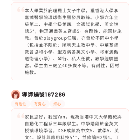
本人畢業於庇理羅士女子中學，獲香港大學李
嘉誠醫學院環球衛生暨發展取錄。小學六年全
級第二、中學全級第四。文憑試化學、英文說
話5*，物理通識英文音樂5。有耐性、能因材施
教。曾於playgroup任職，亦曾於不同中小學
（包括並不限於：順利天主教中學、中華基督
教會協和小學、聖方濟各英文小學、將軍澳循
道衛理小學）、琴行、私人任教，教學經驗豐
富。學生由三歲至40多歲不等。有耐性，因材
施教。
導師編號
167286
有耐性
有愛心
細心
家長您好，我是Yan，現為香港中文大學機械與
自動化工程系三年級學生。中學階段於全英文
授讀環境學習，DSE成績為中文5、數學5、英
文4、設計與應用科技5**，並修讀M2獲4。工