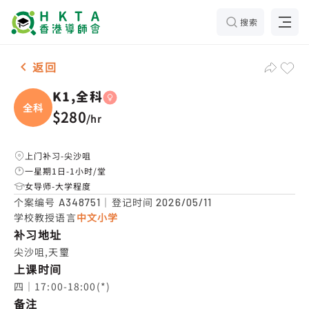
搜索
女-1名 K1,全科，尖沙咀 补习推介
返回
K1,全科
全科
$280
/
hr
上门补习-尖沙咀
一星期1日-1小时/堂
女导师-大学程度
个案编号
｜登记时间
A348751
2026/05/11
学校教授语言
中文小学
补习地址
尖沙咀,天璽
上课时间
四｜17:00-18:00(*)
备注