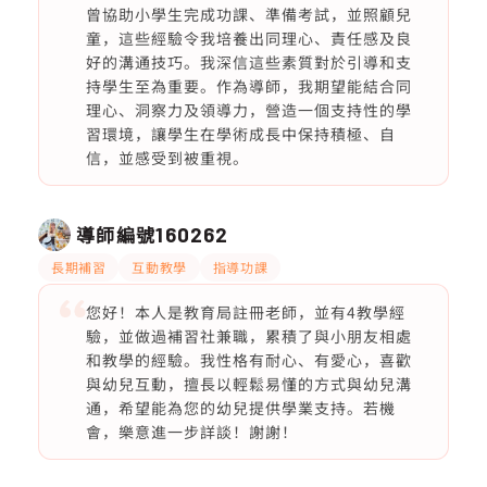
曾協助小學生完成功課、準備考試，並照顧兒
童，這些經驗令我培養出同理心、責任感及良
好的溝通技巧。我深信這些素質對於引導和支
持學生至為重要。作為導師，我期望能結合同
理心、洞察力及領導力，營造一個支持性的學
習環境，讓學生在學術成長中保持積極、自
信，並感受到被重視。
導師編號
160262
長期補習
互動教學
指導功課
您好！本人是教育局註冊老師，並有4教學經
驗，並做過補習社兼職，累積了與小朋友相處
和教學的經驗。我性格有耐心、有愛心，喜歡
與幼兒互動，擅長以輕鬆易懂的方式與幼兒溝
通，希望能為您的幼兒提供學業支持。若機
會，樂意進一步詳談！謝謝！