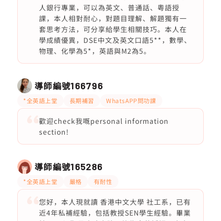
人銀行專業，可以為英文、普通話、粵語授
課，本人相對耐心，對題目理解、解題獨有一
套思考方法，可分享給學生相關技巧。本人在
學成績優異，DSE中文及英文口語5**，數學、
物理、化學為5*，英語與M2為5。
導師編號
166796
*全英語上堂
長期補習
WhatsAPP問功課
歡迎check我嘅personal information
section!
導師編號
165286
*全英語上堂
嚴格
有耐性
您好，本人現就讀 香港中文大學 社工系，已有
近4年私補經驗，包括教授SEN學生經驗。畢業