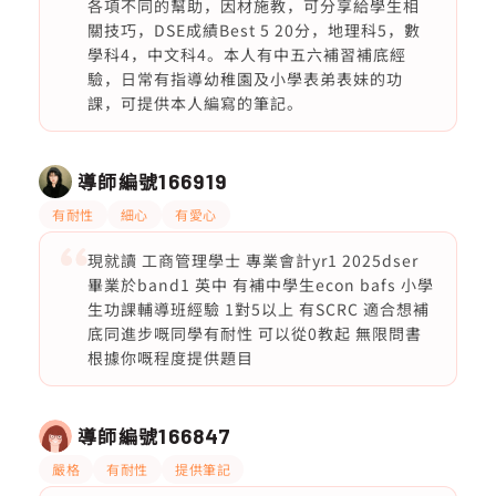
各項不同的幫助，因材施教，可分享給學生相
關技巧，DSE成績Best 5 20分，地理科5，數
學科4，中文科4。本人有中五六補習補底經
驗，日常有指導幼稚園及小學表弟表妹的功
課，可提供本人編寫的筆記。
導師編號
166919
有耐性
細心
有愛心
現就讀 工商管理學士 專業會計yr1 2025dser
畢業於band1 英中 有補中學生econ bafs 小學
生功課輔導班經驗 1對5以上 有SCRC 適合想補
底同進步嘅同學有耐性 可以從0教起 無限問書
根據你嘅程度提供題目
導師編號
166847
嚴格
有耐性
提供筆記