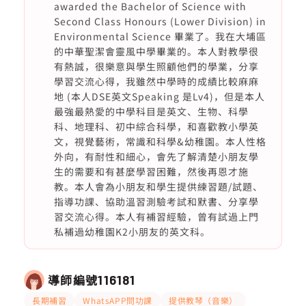
awarded the Bachelor of Science with
Second Class Honours (Lower Division) in
Environmental Science 畢業了。我在大埔區
的中華聖潔會靈風中學畢業的。本人對教學很
有熱誠，很樂意與學生照顧他們的學業，分享
學習交流心得，我雖然中學時的成績比較麻麻
地 (本人DSE英文Speaking 是Lv4)，但是本人
最強最熱愛的中學科目是英文、生物、科學
科、地理科、初中綜合科學，和喜歡教小學英
文，視覺藝術，常識和科學&幼稚園。本人性格
外向，有耐性和細心，會先了解清楚小朋友學
生的需要和有甚麼學習困難，然後再恩才施
教。本人會為小朋友和學生提供練習題/試題、
指導功課、協助溫習測驗考試和默書、分享學
習交流心得。本人有補習經驗，曾有試過上門
私補過幼稚園K2小朋友的英文科。
導師編號
116181
長期補習
WhatsAPP問功課
提供教琴（音樂）