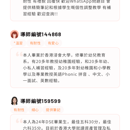
耐性 有禮貌 回覆快 歡迎WhatsApp問題目 會
提供精簡筆記和根據學生嘅個性調整教學 有補
習經驗 歡迎查詢!!
導師編號
144868
*溫習
有耐性
有愛心
本人畢業於香港浸會大學，修畢於幼兒教育
系。有20多年教授幼稚園經驗，和20多年幼、
小私人補習經驗，及20多年對幼稚園和小學教
學以及專業教授英語Phonic 拼音 、中文、小
一面試、英數經驗。
導師編號
159599
有耐性
細心
提供筆記
本人為24年DSE畢業生，最佳五科30分，最佳
六科35分。目前於香港大學就讀資產管理及私