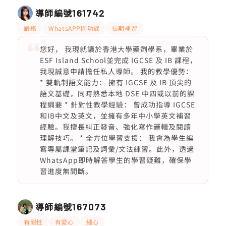
導師編號
161742
嚴格
WhatsAPP問功課
長期補習
您好， 我現就讀於香港大學藥劑學系，畢業於
ESF Island School並完成 IGCSE 及 IB 課程，
我現誠意申請擔任私人導師。 我的教學優勢：
* 雙軌制語文能力： 擁有 IGCSE 及 IB 頂尖的
語文基礎，同時熟悉本地 DSE 中四或以前的課
程綱要 * 針對性教學經驗： 曾成功指導 IGCSE
和IB中文及英文，並擁有多年中小學英文補習
經驗。我擅長糾正發音、強化寫作邏輯及閱讀
理解技巧。 * 全方位學習支援： 我會為學生編
寫專屬課堂筆記及詞彙/文法練習。此外，透過
WhatsApp即時解答學生的學習疑難，確保學
習進度無間斷。
導師編號
167073
有耐性
有愛心
細心