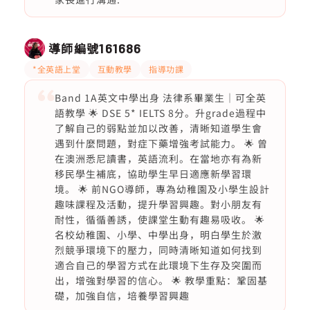
導師編號
161686
*全英語上堂
互動教學
指導功課
Band 1A英文中學出身 法律系畢業生｜可全英
語教學 🌟 DSE 5* IELTS 8分。升grade過程中
了解自己的弱點並加以改善，清晰知道學生會
遇到什麼問題，對症下藥增強考試能力。 🌟 曾
在澳洲悉尼讀書，英語流利。在當地亦有為新
移民學生補底，協助學生早日適應新學習環
境。 🌟 前NGO導師，專為幼稚園及小學生設計
趣味課程及活動，提升學習興趣。對小朋友有
耐性，循循善誘，使課堂生動有趣易吸收。 🌟
名校幼稚園、小學、中學出身，明白學生於激
烈競爭環境下的壓力，同時清晰知道如何找到
適合自己的學習方式在此環境下生存及突圍而
出，增強對學習的信心。 🌟 教學重點：鞏固基
礎，加強自信，培養學習興趣