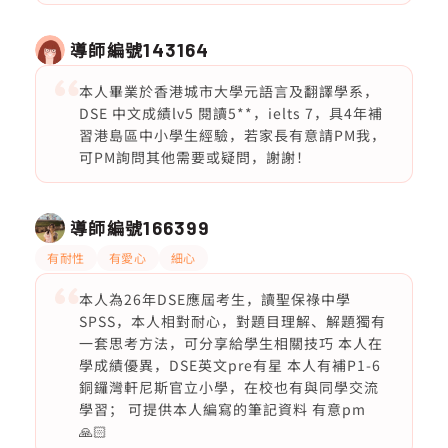
導師編號
143164
本人畢業於香港城市大學元語言及翻譯學系，
DSE 中文成績lv5 閱讀5**，ielts 7，具4年補
習港島區中小學生經驗，若家長有意請PM我，
可PM詢問其他需要或疑問，謝謝！
導師編號
166399
有耐性
有愛心
細心
本人為26年DSE應屆考生，讀聖保祿中學
SPSS，本人相對耐心，對題目理解、解題獨有
一套思考方法，可分享給學生相關技巧 本人在
學成績優異，DSE英文pre有星 本人有補P1-6
銅鑼灣軒尼斯官立小學，在校也有與同學交流
學習； 可提供本人編寫的筆記資料 有意pm
🙏🏻