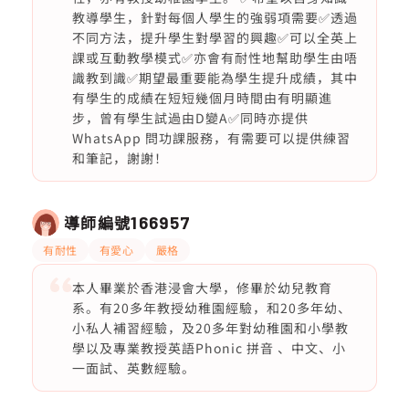
教導學生，針對每個人學生的強弱項需要✅透過
不同方法，提升學生對學習的興趣✅可以全英上
課或互動教學模式✅亦會有耐性地幫助學生由唔
識教到識✅期望最重要能為學生提升成績，其中
有學生的成績在短短幾個月時間由有明顯進
步，曾有學生試過由D變A✅同時亦提供
WhatsApp 問功課服務，有需要可以提供練習
和筆記，謝謝！
導師編號
166957
有耐性
有愛心
嚴格
本人畢業於香港浸會大學，修畢於幼兒教育
系。有20多年教授幼稚園經驗，和20多年幼、
小私人補習經驗，及20多年對幼稚園和小學教
學以及專業教授英語Phonic 拼音 、中文、小
一面試、英數經驗。