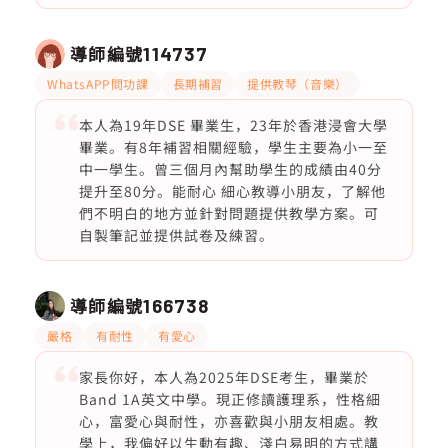
導師編號
114737
WhatsAPP問功課
長期補習
提供教琴（音樂）
本人為19年DSE 畢業生，23年於香港浸會大學
畢業。有8年補習相關經驗，學生主要為小一至
中一學生。曾三個月內幫助學生的成績由40分
提升至80分。能耐心 細心教導小朋友，了解他
們不明白的地方並針對問題提供教學方案。可
自製筆記並提供試卷及練習。
導師編號
166738
嚴格
有耐性
有愛心
家長你好，本人為2025年DSE考生，畢業於
Band 1A英文中學。現正修讀護理系，性格細
心，富愛心與耐性，亦喜歡與小朋友相處。教
學上，我偏好以生動有趣、淺白易明的方式講