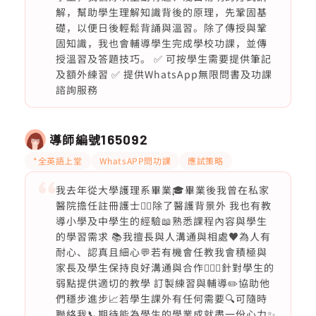
解，幫助學生理解知識背後的原理，先鞏固基
礎，以便日後輕鬆背誦與溫習。除了傳授與鞏
固知識，我也會輔導學生完成學校功課，並傳
授溫習及答題技巧。 ✅ 可按學生需要提供筆記
及額外練習 ✅ 提供WhatsApp無限問書及功課
諮詢服務
導師編號
165092
*全英語上堂
WhatsAPP問功課
應試策略
我去年從大學護理系畢業🎓畢業後我曾在私家
醫院擔任註冊護士👩‍⚕️除了醫護背景外 我也有教
導小學及中學生的經驗📖熟悉課程內容與學生
的學習需求 📚我擅長與人溝通與相處♥️為人有
耐心、認真且細心💬若有機會任教我會積極與
家長及學生保持良好溝通與合作🙇🏻‍♀️針對學生的
弱點提供適切的教學 訂製練習與輔導✏️協助他
們穩步進步📈若學生課外有任何需要🔍可隨時
聯絡我📞期待能為學生的學業成就盡一份心力✨