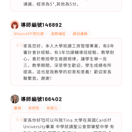
通識、經濟為5*,其他為5分。
導師編號
146892
WhatsAPP問功課
長期補習
題目講解
家長您好，本人大學就讀工商管理專業，有8年
審計會計經驗，有3年功課輔導班經驗，教學耐
心，善於教授學生做題規律，讓學生舉一反
三，教學期間，深受學生歡迎，學生成績有所
提高，這也是我教學的初衷和意義！歡迎家長
聯繫我，謝謝！
導師編號
166402
嚴格
有耐性
有愛心
家長你好🥰可以叫我Tina 大學在英國Cardiff
University畢業 中學就讀聖公會鄧肇堅中學 有