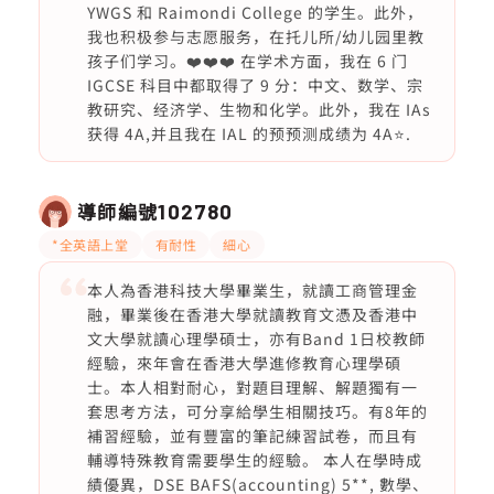
YWGS 和 Raimondi College 的学生。此外，
我也积极参与志愿服务，在托儿所/幼儿园里教
孩子们学习。❤️❤️❤️ 在学术方面，我在 6 门
IGCSE 科目中都取得了 9 分：中文、数学、宗
教研究、经济学、生物和化学。此外，我在 IAs
获得 4A,并且我在 IAL 的预预测成绩为 4A⭐️.
導師編號
102780
*全英語上堂
有耐性
細心
本人為香港科技大學畢業生，就讀工商管理金
融，畢業後在香港大學就讀教育文憑及香港中
文大學就讀心理學碩士，亦有Band 1日校教師
經驗，來年會在香港大學進修教育心理學碩
士。本人相對耐心，對題目理解、解題獨有一
套思考方法，可分享給學生相關技巧。有8年的
補習經驗，並有豐富的筆記練習試卷，而且有
輔導特殊教育需要學生的經驗。 本人在學時成
績優異，DSE BAFS(accounting) 5**, 數學、