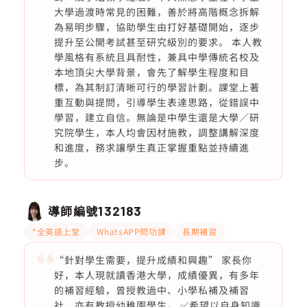
大學過渡時常見的困難，善於將高階概念拆解
為易明步驟，協助學生由打好基礎開始，逐步
提升至公開考試甚至研究級別的要求。 本人教
學風格有系統且具耐性，兼具中學傳統名校及
本地頂尖大學背景，會先了解學生程度和目
標，為其制訂清晰可行的學習計劃。課堂上著
重互動與提問，引導學生表達思路，從錯誤中
學習，建立自信。無論是中學生還是大學／研
究院學生，本人均會因材施教，調整講解深度
和進度，務求讓學生真正掌握重點並持續進
步。
導師編號
132183
*全英語上堂
WhatsAPP問功課
長期補習
“針對學生需要，提升成績和興趣” 家長你
好，本人現就讀香港大學，成績優異，有多年
的補習經驗，曾授教過中、小學私補及補習
社，亦有教授幼稚園學生。 ✅希望以自身知識