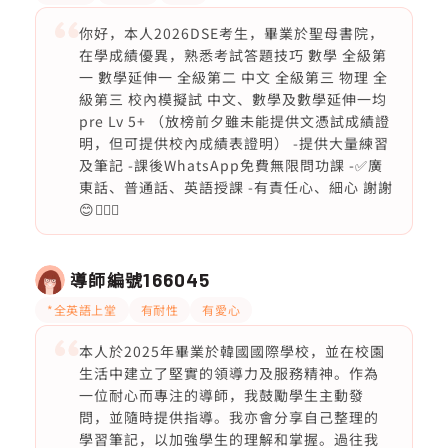
你好，本人2026DSE考生，畢業於聖母書院，
在學成績優異，熟悉考試答題技巧 數學 全級第
一 數學延伸一 全級第二 中文 全級第三 物理 全
級第三 校內模擬試 中文、數學及數學延伸一均
pre Lv 5+ （放榜前夕雖未能提供文憑試成績證
明，但可提供校內成績表證明） -提供大量練習
及筆記 -課後WhatsApp免費無限問功課 -✅廣
東話、普通話、英語授課 -有責任心、細心 謝謝
😊🙇🏻‍♀️
導師編號
166045
*全英語上堂
有耐性
有愛心
本人於2025年畢業於韓國國際學校，並在校園
生活中建立了堅實的領導力及服務精神。作為
一位耐心而專注的導師，我鼓勵學生主動發
問，並隨時提供指導。我亦會分享自己整理的
學習筆記，以加強學生的理解和掌握。過往我