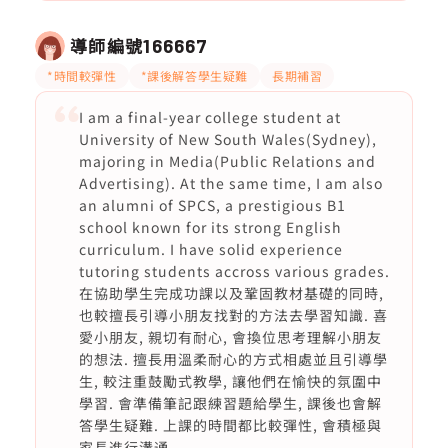
導師編號
166667
*時間較彈性
*課後解答學生疑難
長期補習
I am a final-year college student at
University of New South Wales(Sydney),
majoring in Media(Public Relations and
Advertising). At the same time, I am also
an alumni of SPCS, a prestigious B1
school known for its strong English
curriculum. I have solid experience
tutoring students accross various grades.
在協助學生完成功課以及鞏固教材基礎的同時,
也較擅長引導小朋友找對的方法去學習知識. 喜
愛小朋友, 親切有耐心, 會換位思考理解小朋友
的想法. 擅長用溫柔耐心的方式相處並且引導學
生, 較注重鼓勵式教學, 讓他們在愉快的氛圍中
學習. 會準備筆記跟練習題給學生, 課後也會解
答學生疑難. 上課的時間都比較彈性, 會積極與
家長進行溝通.