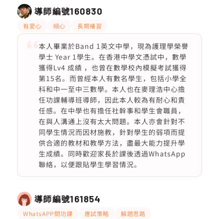
導師編號
160830
有愛心
細心
長期補習
本人畢業於Band 1英文中學，現為護理學榮譽
學士 Year 1學生。在香港中學文憑試中，數學
獲得Lv4 成績 ，也曾在數學校內模擬考試獲得
第15名。而曾經本人有數名學生，包括小學全
科和中一至中三數學。本人也在麥理浩中心擔
任功課輔導班導師，因此本人較為有耐心和責
任感。在中學也有擔任社幹事和學生會職員，
在與人溝通上沒有太大問題。本人亦會針對不
同學生情況而因材施教，針對學生的弱項而提
供合適的教材和教學方法，盡最大能力提升學
生成績。同時歡迎家長於課後透過WhatsApp
聯絡，以便跟貼學生學習情況。
導師編號
161854
WhatsAPP問功課
應試策略
解題思路