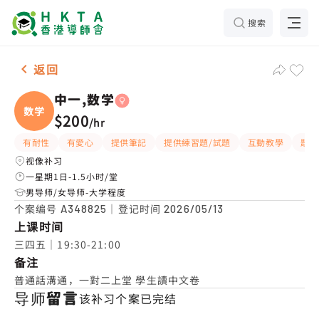
搜索
女2名 中一,数学，鸭利洲 补习推介
返回
中一,数学
数学
$200
/
hr
有耐性
有愛心
提供筆記
提供練習題/試題
互動教學
題目
视像补习
一星期1日-1.5小时/堂
男导师/女导师-大学程度
个案编号
｜登记时间
A348825
2026/05/13
上课时间
三四五｜19:30-21:00
备注
普通話溝通，一對二上堂 學生讀中文卷
导师留言
该补习个案已完结