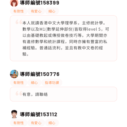
導師編號
158399
有耐性
有愛心
細心
本人就讀香港中文大學理學系，主修統計學。
數學以及M1(數學延伸部份)皆取得level 5，可
以由基礎教起或傳授做卷技巧等。大學期間亦
有進修數學和統計課程，同時亦擁有豐富的私
補經驗。普通話流利，並且有教中文卷的經
驗。
導師編號
150776
有耐性
細心
指導功課
有意，請聯絡
導師編號
153112
有耐性
有愛心
細心