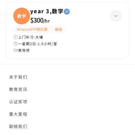
year 3,数学
数学
$300
/
hr
WhatsAPP問功課
嚴格
上门补习-大埔
一星期2日-1.5小时/堂
男导师
关于我们
教育资讯
认证奖项
重大里程
联络我们