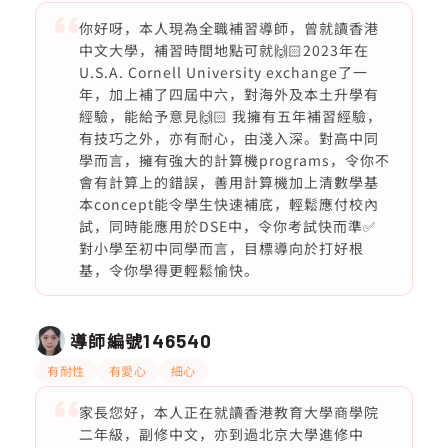
你好呀，本人現為全職補習導師，曾就讀香港
中文大學，補習時間地點可就🙌🏻2023年在
U.S.A. Cornell University exchange了一
年，加上補了四屆中六，對海外及本土升學有
經驗，能給予意見🙌🏻 我擁有五年補習經驗，
有技巧之外，亦有耐心，由淺入深。對高中同
學而言，擁有強大的計算機programs，令你不
會有計算上的錯誤，善用計算機加上清數學基
本concept能令學生快速補底，輕鬆應付校內
試，同時能應用於DSE中，令你考試快而準✅
對小學至初中同學而言，目標導向於打好根
基，令你學得更輕鬆愉快。
導師編號
146540
有耐性
有愛心
細心
家長您好，本人正在就讀香港教育大學商學院
二年級，副修中文，亦到過北京大學進修中