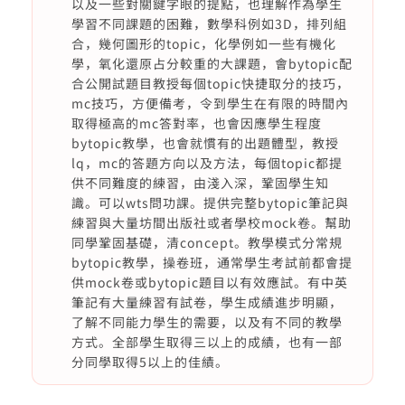
以及一些對關鍵字眼的提點，也理解作為學生
學習不同課題的困難，數學科例如3D，排列組
合，幾何圖形的topic，化學例如一些有機化
學，氧化還原占分較重的大課題，會bytopic配
合公開試題目教授每個topic快捷取分的技巧，
mc技巧，方便備考，令到學生在有限的時間內
取得極高的mc答對率，也會因應學生程度
bytopic教學，也會就慣有的出題體型，教授
lq，mc的答題方向以及方法，每個topic都提
供不同難度的練習，由淺入深，鞏固學生知
識。可以wts問功課。提供完整bytopic筆記與
練習與大量坊間出版社或者學校mock卷。幫助
同學鞏固基礎，清concept。教學模式分常規
bytopic教學，操卷班，通常學生考試前都會提
供mock卷或bytopic題目以有效應試。有中英
筆記有大量練習有試卷，學生成績進步明顯，
了解不同能力學生的需要，以及有不同的教學
方式。全部學生取得三以上的成績，也有一部
分同學取得5以上的佳績。