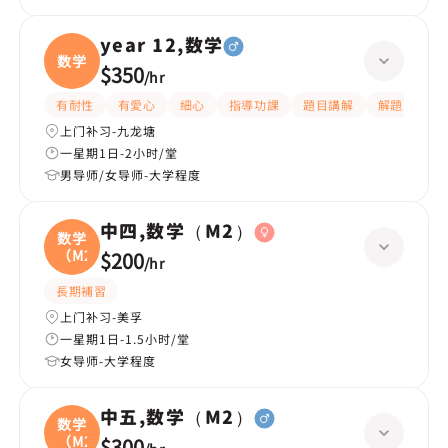
year 12,数学
数学
$350
/
hr
有耐性
有愛心
細心
指導功課
題目講解
解題思路
上门补习-九龙塘
一星期1日-2小时/堂
男导师/女导师-大学程度
中四,数学（M2）
数学
（M2
$200
/
hr
長期補習
上门补习-美孚
一星期1日-1.5小时/堂
女导师-大学程度
中五,数学（M2）
数学
（M2
$300