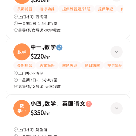
/
hr
長期補習
指導功課
提供練習題/試題
提供筆記
有耐性
上门补习-西湾河
一星期1日-1.5小时/堂
男导师/女导师-大学程度
中一,数学
数学
$220
/
hr
長期補習
應試策略
解題思路
題目講解
提供筆記
提
上门补习-湾仔
一星期2日-1.5小时/堂
男导师/女导师-大学程度
小四,数学、英国语文
数
学、
$350
/
hr
英国
上门补习-鰂鱼涌