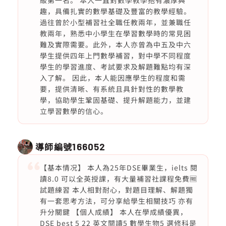
級第一名。 本人一直對數學教學抱有濃厚興
趣，具備扎實的數學基礎及豐富的教學經驗。
過往曾於小型補習社全職任教兩年，並兼職任
教兩年，熟悉中小學生在學習數學時的常見困
難及實際需要。此外，本人亦曾為中五及中六
學生提供四年上門數學補習，對中學不同程度
學生的學習進度、考試要求及解題難點均有深
入了解。 因此，本人能因應學生的程度和需
要，提供清晰、有系統且具針對性的數學教
學，協助學生鞏固基礎、提升解題能力，並建
立學習數學的信心。
導師編號
166052
【基本情况】 本人為25年DSE畢業生，ielts 閱
讀8.0 可以全英授課，有大量補習社課程免費🆓
試題練習 本人相對耐心，對題目理解、解題獨
有一套思考方法，可分享給學生相關技巧 亦有
升分關鍵 【個人成績】 本人在學成績優異，
DSE best 5 22 英文閱讀5 數學生物5 選修科是