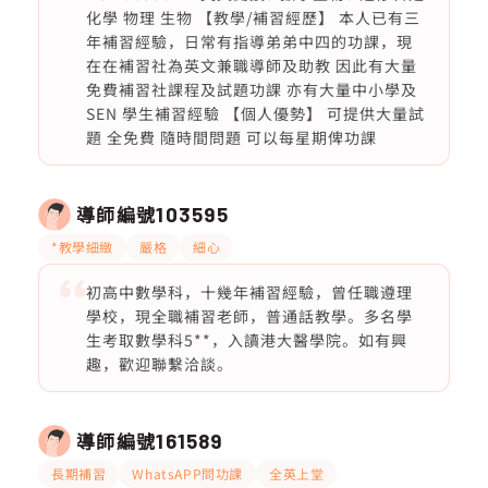
化學 物理 生物 【教學/補習經歷】 本人已有三
年補習經驗，日常有指導弟弟中四的功課，現
在在補習社為英文兼職導師及助教 因此有大量
免費補習社課程及試題功課 亦有大量中小學及
SEN 學生補習經驗 【個人優勢】 可提供大量試
題 全免費 隨時間問題 可以每星期俾功課
導師編號
103595
*教學細緻
嚴格
細心
初高中數學科，十幾年補習經驗，曾任職遵理
學校，現全職補習老師，普通話教學。多名學
生考取數學科5**，入讀港大醫學院。如有興
趣，歡迎聯繫洽談。
導師編號
161589
長期補習
WhatsAPP問功課
全英上堂