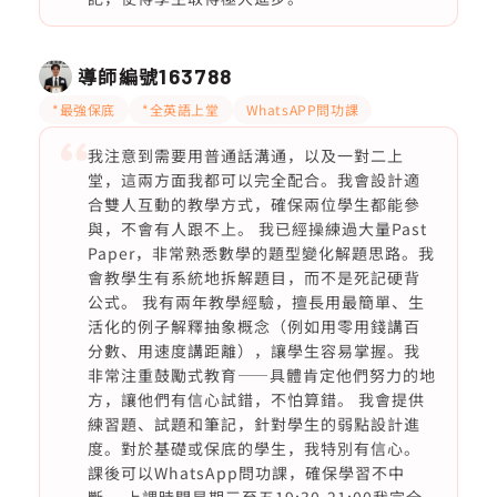
導師編號
163788
*最強保底
*全英語上堂
WhatsAPP問功課
我注意到需要用普通話溝通，以及一對二上
堂，這兩方面我都可以完全配合。我會設計適
合雙人互動的教學方式，確保兩位學生都能參
與，不會有人跟不上。 我已經操練過大量Past
Paper，非常熟悉數學的題型變化解題思路。我
會教學生有系統地拆解題目，而不是死記硬背
公式。 我有兩年教學經驗，擅長用最簡單、生
活化的例子解釋抽象概念（例如用零用錢講百
分數、用速度講距離），讓學生容易掌握。我
非常注重鼓勵式教育——具體肯定他們努力的地
方，讓他們有信心試錯，不怕算錯。 我會提供
練習題、試題和筆記，針對學生的弱點設計進
度。對於基礎或保底的學生，我特別有信心。
課後可以WhatsApp問功課，確保學習不中