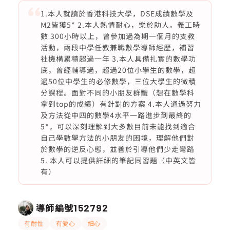
1.本人就讀於香港科技大學，DSE成績數學及
M2皆獲5* 2.本人熱情耐心，樂於助人。義工時
數 300小時以上，曾參加過為期一個月的支教
活動，兩段中學任教兼職數學導師經歷，補習
社機構累積超過一年 3.本人具備扎實的數學功
底，曾經輔導過，超過20位小學生的數學，超
過50位中學生的必修數學，三位大學生的微積
分課程。面對不同的小朋友群體（想在數學科
拿到top的成績）有針對的方案 4.本人通過努力
及方法從中四的數學4水平一路進步到最終的
5*，可以深刻理解到大多數目前未能找到適合
自己學數學方法的小朋友的困境，理解他們對
於數學的逆反心態，並善於引導他們少走彎路
5. 本人可以提供詳細的筆記同習題（中英文皆
有）
導師編號
152792
有耐性
有愛心
細心