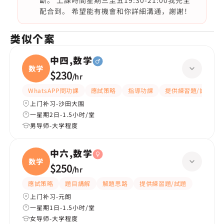
斷。 上課時間星期三至五19:30-21:00我完全
配合到。 希望能有機會和你詳細溝通，謝謝！
类似个案
中四,数学
数学
$230
/
hr
WhatsAPP問功課
應試策略
指導功課
提供練習題/試題
上门补习-沙田大围
一星期2日-1.5小时/堂
男导师-大学程度
中六,数学
数学
$250
/
hr
應試策略
題目講解
解題思路
提供練習題/試題
上门补习-元朗
一星期1日-1.5小时/堂
女导师-大学程度