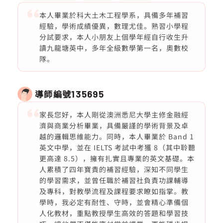
本人畢業於科大土木工程學系，具備多年補習
經驗，學術成績優異，數理尤佳。熟習小學程
分試要求，本人小朋友上個學年經自行收生升
讀九龍塘英中，多年全級數學第一名，奧數校
隊。
導師編號
135695
家長您好，本人剛從澳洲悉尼大學主修金融經
濟與商業分析畢業，具備嚴謹的學術背景及卓
越的邏輯思維能力。同時，本人畢業於 Band 1
英文中學，並在 IELTS 考試中考獲 8（其中聆聽
更高達 8.5），擁有扎實且專業的英文基礎。本
人累積了四年寶貴的補習經驗，深知不同學生
的學習需求，並曾任職於補習社負責功課輔導
及專科，對教學流程及課程要求瞭如指掌。教
學時，我必定有耐性、守時，並會精心準備個
人化教材，重點教授學生高效的答題和學習技