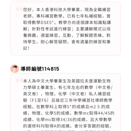
您好，本人香港科技大學畢業，現為全職補習
老師，專科補習數學，已有七年私補經驗，曾
取得數學DSE5*。教學方向逐個課本知識點講
解；針對性考試進行練習；主要講解模式以培
養興趣，適當練習，互動，了解解題思維。對
待學生，耐心解答疑問，會有適量的練習和筆
記！
導師編號
114815
本人為中文大學畢業生及英國拉夫堡運動生物
力學碩士畢業生，有七年左右的數學（中文卷/
英文卷），物理，化學（中文卷）私人補習經
驗（F1至F6）且接近三年中學補習社導師教學
經驗。在數學科上取得5*的成績且m2 5 的成
績，物理，化學5的成績，數學mc取得44/45的
成績，化學mc取得34/36的成績，且大學數學
的選修科均取得A的成績。會分享答題的經驗，