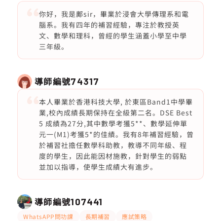
你好，我是鄺sir，畢業於浸會大學傳理系和電
腦系。我有四年的補習經驗，專注於教授英
文、數學和理科，曾經的學生涵蓋小學至中學
三年級。
導師編號
74317
本人畢業於香港科技大學, 於東區Band1中學畢
業,校內成績長期保持在全級第二名。DSE Best
5 成績為27分,其中數學考獲5**、數學延伸單
元一(M1)考獲5*的佳績。我有8年補習經驗，曾
於補習社擔任數學科助教，教導不同年級、程
度的學生，因此能因材施教，針對學生的弱點
並加以指導，使學生成績大有進步。
導師編號
107441
WhatsAPP問功課
長期補習
應試策略