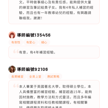
文。平時做事細心及有責任感，能夠提供大量
的練習及筆記給貴子女。我有4年私人補習的經
驗，而且也有一年教導幼兒的經驗，有興趣請
聯絡我，謝謝！
導師編號
135456
有耐性
有愛心
細心
有意，有4年補習經驗。
導師編號
92106
長期補習
全英上堂
應試策略
本人畢業于英國著名大學，取得碩士學位，本
人具備豐富的補習經驗，補習超過15年，能夠
因材施教，教學方法和方式靈活，而且多年編
寫相關課程資料和任教相關課程，有相關筆
記，使得學生取得極大進步。