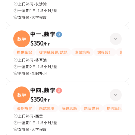
上门补习-长沙湾
一星期1日-1.5小时/堂
女导师-大学程度
中一,数学
数学
$350
/
hr
提供筆記
提供練習題/試題
應試策略
課程設計
題目講解
上门补习-将军澳
一星期2日-1.5小时/堂
男导师-全职补习
中四,数学
数学
$350
/
hr
長期補習
應試策略
解題思路
題目講解
提供筆記
提
上门补习-西贡
一星期1日-1.5小时/堂
女导师-大学程度