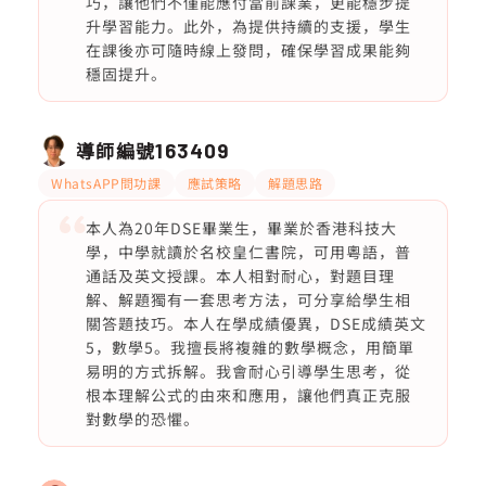
巧，讓他們不僅能應付當前課業，更能穩步提
升學習能力。此外，為提供持續的支援，學生
在課後亦可隨時線上發問，確保學習成果能夠
穩固提升。
導師編號
163409
WhatsAPP問功課
應試策略
解題思路
本人為20年DSE畢業生，畢業於香港科技大
學，中學就讀於名校皇仁書院，可用粵語，普
通話及英文授課。本人相對耐心，對題目理
解、解題獨有一套思考方法，可分享給學生相
關答題技巧。本人在學成績優異，DSE成績英文
5，數學5。我擅長將複雜的數學概念，用簡單
易明的方式拆解。我會耐心引導學生思考，從
根本理解公式的由來和應用，讓他們真正克服
對數學的恐懼。