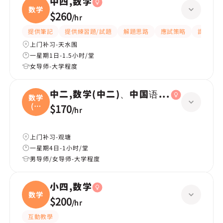
中四,数学
数学
$260
/
hr
提供筆記
提供練習題/試題
解題思路
應試策略
課程設計
上门补习-天水围
一星期1日-1.5小时/堂
女导师-大学程度
中二,数学(中二)、中国语文(中二)、英国
数学
(中
$170
/
hr
二
上门补习-观塘
一星期4日-1小时/堂
男导师/女导师-大学程度
小四,数学
数学
$200
/
hr
互動教學