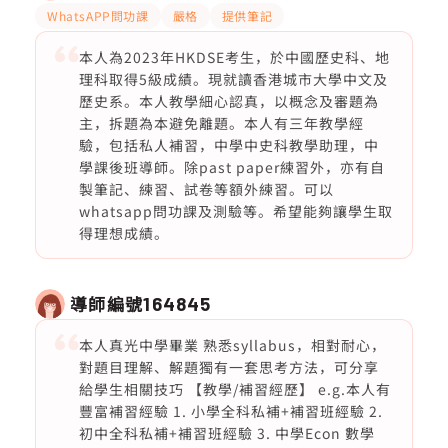
WhatsAPP問功課
嚴格
提供筆記
本人為2023年HKDSE考生，於中國歷史科、地
理科取得5級成績。現就讀香港城市大學中文及
歷史系。本人教學細心認真，以概念及審題為
主，拆題為本避免離題。本人有三年教學經
驗，包括私人補習，中學中史科教學助理，中
學課後班導師。除past paper練習外，亦有自
製筆記、練習、試卷等額外練習。可以
whatsapp問功課及測驗等。希望能夠讓學生取
得理想成績。
導師編號
164845
本人真光中學畢業 熟悉syllabus，相對耐心，
對題目理解、解題獨有一套思考方法，可分享
給學生相關技巧 【教學/補習經歷】 e.g.本人有
豐富補習經驗 1. 小學全科私補+補習班經驗 2.
初中全科私補+補習班經驗 3. 中學Econ 數學