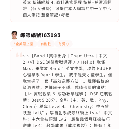
英文 私補經驗 4. 商科進修課程 私補+補習班經
驗 【個人優勢】 可提供本人編寫的中一至中六
個人筆記 豐富筆記+考卷
導師編號
163093
*全英語上堂
有耐性
有愛心
⚡ ⚡【Band 1英中出身｜Chem U→4｜中文
2→4】DSE 逆襲實戰導師 ⚡ ⚡ Hello！我係
Max，畢業於 Band 1 英文中學，現為 EdUHK
心理學系 Year 1 學生。 我不是天才型學生，但
我掌握了一套「高效逆襲方法」。我懂名校的
資源思維，更懂底子不穩、成績卡關的痛點！
【 📈 實戰戰績 ＆ 成功教學經驗 】 DSE 逆襲戰
績：Best 5 20分，全科（中、英、數、Phy、
Chem）穩奪 Level 4。 Chemistry：中五曾
跌至 Lv U/1，靠自創系統最終衝上 Lv 4！ 中文
科：中六曾被預測 Lv 2，最後幾個月狂操技巧
逆襲 Lv 4！ 教學成果（成功複製）：擁有 1 年