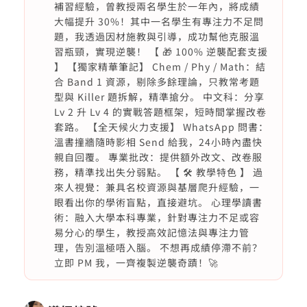
補習經驗，曾教授兩名學生於一年內，將成績
大幅提升 30%！其中一名學生有專注力不足問
題，我透過因材施教與引導，成功幫他克服溫
習瓶頸，實現逆襲！ 【 🎁 100% 逆襲配套支援
】 【獨家精華筆記】 Chem / Phy / Math：結
合 Band 1 資源，剔除多餘理論，只教常考題
型與 Killer 題拆解，精準搶分。 中文科：分享
Lv 2 升 Lv 4 的實戰答題框架，短時間掌握改卷
套路。 【全天候火力支援】 WhatsApp 問書：
溫書撞牆隨時影相 Send 給我，24小時內盡快
親自回覆。 專業批改：提供額外改文、改卷服
務，精準找出失分弱點。 【 🛠️ 教學特色 】 過
來人視覺：兼具名校資源與基層爬升經驗，一
眼看出你的學術盲點，直接避坑。 心理學讀書
術：融入大學本科專業，針對專注力不足或容
易分心的學生，教授高效記憶法與專注力管
理，告別溫極唔入腦。 不想再成績停滯不前？
立即 PM 我，一齊複製逆襲奇蹟！🚀