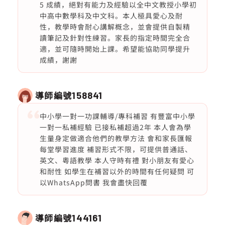
5 成績，絕對有能力及經驗以全中文教授小學初
中高中數學科及中文科。本人極具愛心及耐
性，教學時會耐心講解概念，並會提供自製精
讀筆記及針對性練習。家長的指定時間完全合
適，並可隨時開始上課。希望能協助同學提升
成績，謝謝
導師編號
158841
中小學一對一功課輔導/專科補習 有豐富中小學
一對一私補經驗 已接私補超過2年 本人會為學
生量身定做適合他們的教學方法 會和家長匯報
每堂學習進度 補習形式不限，可提供普通話、
英文、粵語教學 本人守時有禮 對小朋友有愛心
和耐性 如學生在補習以外的時間有任何疑問 可
以WhatsApp問書 我會盡快回覆
導師編號
144161