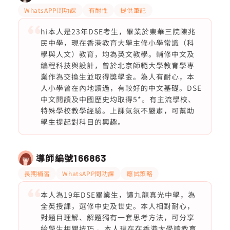
WhatsAPP問功課
有耐性
提供筆記
hi本人是23年DSE考生，畢業於東華三院陳兆
民中學，現在香港教育大學主修小學常識（科
學與人文）教育，均為英文教學。輔修中文及
編程科技與設計，曾於北京師範大學教育學專
業作為交換生並取得獎學金。為人有耐心，本
人小學曾在內地讀過，有較好的中文基礎。DSE
中文閱讀及中國歷史均取得5*。有主流學校、
特殊學校教學經驗。上課氣氛不嚴肅，可幫助
學生提起對科目的興趣。
導師編號
166863
長期補習
WhatsAPP問功課
應試策略
本人為19年DSE畢業生，讀九龍真光中學，為
全英授課，選修中史及世史。本人相對耐心，
對題目理解、解題獨有一套思考方法，可分享
給學生相關技巧 。本人現在在香港大學讀教育