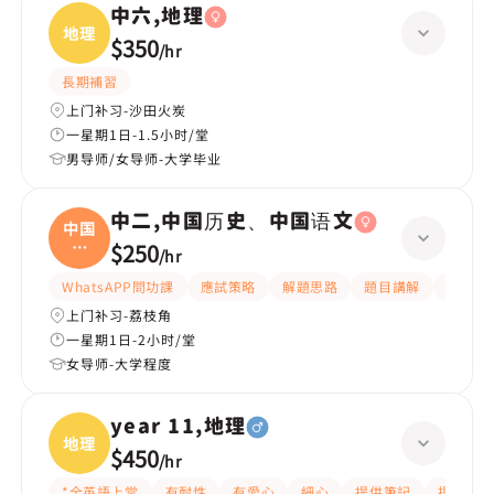
中六,地理
地理
$350
/
hr
長期補習
上门补习-沙田火炭
一星期1日-1.5小时/堂
男导师/女导师-大学毕业
中二,中国历史、中国语文
中国
历
$250
/
hr
史、
WhatsAPP問功課
應試策略
解題思路
題目講解
互動教
上门补习-荔枝角
一星期1日-2小时/堂
女导师-大学程度
year 11,地理
地理
$450
/
hr
*全英語上堂
有耐性
有愛心
細心
提供筆記
提供練習