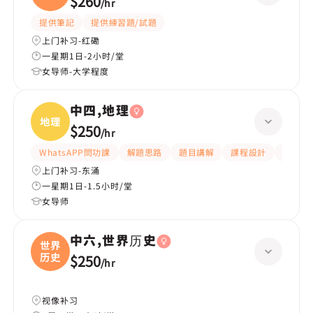
$260
/
hr
史、
提供筆記
提供練習題/試題
上门补习-红磡
一星期1日-2小时/堂
女导师-大学程度
中四,地理
地理
$250
/
hr
WhatsAPP問功課
解題思路
題目講解
課程設計
互動教
上门补习-东涌
一星期1日-1.5小时/堂
女导师
中六,世界历史
世界
历史
$250
/
hr
视像补习