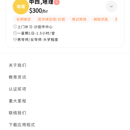
中四,地理
地理
$300
/
hr
長期補習
提供練習題/試題
應試策略
解題思路
題目講解
上门补习-沙田市中心
一星期1日-1.5小时/堂
男导师/女导师-大学程度
关于我们
教育资讯
认证奖项
重大里程
联络我们
下载应用程式