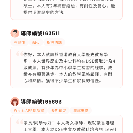
碩士，本人有2年補習經驗，有耐性及愛心，能
提供溫習歷史的方法。
導師編號
163511
有耐性
細心
指導功課
你好，本人就讀於香港教育大學歷史教育學
系，本人世界歷史及中史科均在DSE獲取5*及4
級成績。有多年為中小學學生補習的經驗，成
績亦有顯著進步。本人的教學風格嚴謹、有耐
心和熱情。獲得不少學生和家長的信任。
導師編號
165693
WhatsAPP問功課
長期補習
應試策略
家長/同學你好！本人為女導師，現就讀香港理
工大學。本人於DSE中文及數學科均考獲 Level