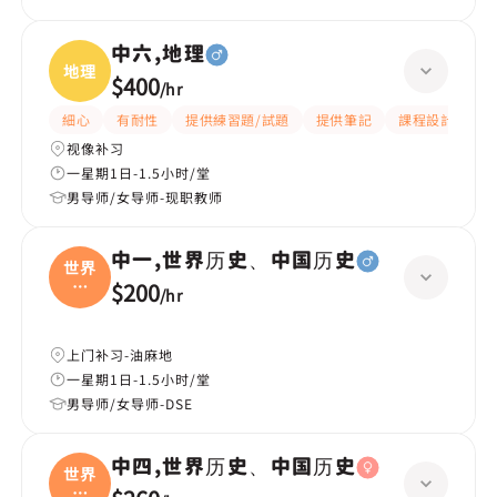
中六,地理
地理
$400
/
hr
細心
有耐性
提供練習題/試題
提供筆記
課程設計
題
视像补习
一星期1日-1.5小时/堂
男导师/女导师-现职教师
中一,世界历史、中国历史
世界
历
$200
/
hr
史、
上门补习-油麻地
一星期1日-1.5小时/堂
男导师/女导师-DSE
中四,世界历史、中国历史
世界
历