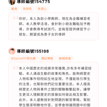
導師編號
154775
嚴格
有耐性
有愛心
你好，本人為前小學教師，現在為全職補習老
師。本人教學活潑，會針對小朋友難點加予教
導，亦會教導考試技巧，並每堂提供練習予小
朋友，期望成為貴子女的導師
導師編號
155196
WhatsAPP問功課
應試策略
解題思路
本人中國歷史的成績非常優異,亦有多年補習經
驗。本人通過生動的故事和角色，能夠將歷史
人物和事件栩栩如生地呈現，不僅能吸引學生
的注意，也幫助他們記住重要信息。本人擅長
將歷史人物與事件之間的關聯聯繫起來，讓學
生更深入理解歷史的發展如何彼此相互影響。
此外，本人還教授針對問題的解答策略，幫助
學生簡潔明瞭地作答，並學會辨識問題中的關