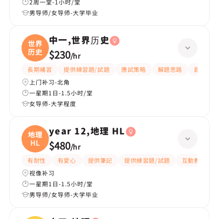
2周一堂-1小时/堂
男导师/女导师-大学毕业
中一,世界历史
世界
历史
$230
/
hr
長期補習
提供練習題/試題
應試策略
解題思路
題目講解
上门补习-北角
一星期1日-1.5小时/堂
女导师-大学程度
year 12,地理 HL
地理
HL
$480
/
hr
有耐性
有愛心
提供筆記
提供練習題/試題
互動教學
视像补习
一星期1日-1.5小时/堂
男导师/女导师-大学毕业