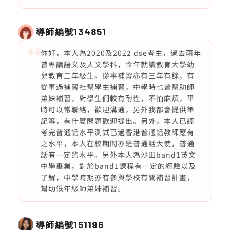
導師編號
134851
你好，本人為2020及2022 dse考生，過去兩年
曾專讀語文及人文學科，今年就讀教育大學幼
兒教育二年級生。從事補習亦有三年有餘，有
從事過補習社幫學生補習，中學時也曾幫助師
弟妹補習，對學生們較有耐性，不怕麻煩，平
時可以常聯絡，歡迎溝通，另外我都會提供筆
記等，有什麼問題歡迎提出。另外，本人已經
考完普通話水平測試已過香港普通話教師應有
之水平，本人在校期間亦是普通話大使，普通
話有一定的水平。另外本人為沙田band1英文
中學畢業，對於band1課程有一定的經驗以及
了解，中學時期亦有參與學校有關補習計畫，
幫助低年級師弟妹補習。
導師編號
151196