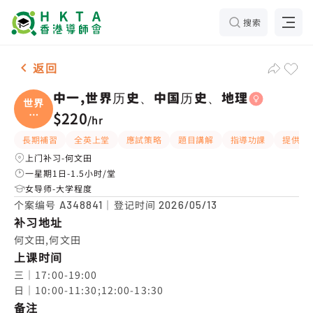
搜索
女-1名 中一,世界历史、中国历史、地理，何文田 补习
返回
中一,世界历史、中国历史、地理
世界
历
$220
/
hr
史、
長期補習
全英上堂
應試策略
題目講解
指導功課
提供練
上门补习-何文田
一星期1日-1.5小时/堂
女导师-大学程度
个案编号
｜登记时间
A348841
2026/05/13
补习地址
何文田,何文田
上课时间
三｜17:00-19:00

日｜10:00-11:30;12:00-13:30
备注