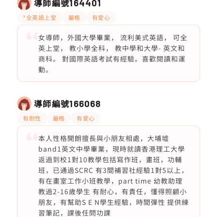
導師編號
164401
*全英語上堂
嚴格
有愛心
女導師，外國大學畢業， 流利美式英語， 可全
英上堂， 教小學全科， 教中學和大學- 英文和
商科。 對國際英語考試有經驗。喜歡閱讀和運
動。
導師編號
166068
有耐性
嚴格
有愛心
本人性格開朗擅長與小朋友相處，大埔墟
band1英文中學畢業，現時就讀香港理工大學
返過到校1對10教學包括寫作班，畫班，功輔
班，已通過SCRC 有3間補習社經驗1對5以上，
有在畫室工作小班教學，part time 幼教助理
教過2-16歲學生 有耐心，有責任，懂得照顧小
朋友，有幫助S E N學生經驗，時間彈性 提供練
習筆記，課後任問功課