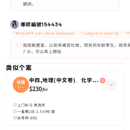
鍵詞。
導師編號
154434
*WhatsAPP asks about homework
*Long-term tutoring
*P
我經驗豐富，以前係補習社做，現有同年齡學生。我係英文
7 分，可以馬上開始
类似个案
中四,地理(中文卷)、化学(英文卷)
地理
(中
$230
/
hr
文
上门补习-秀茂坪
一星期2日-1.5小时/堂
女导师-DSE