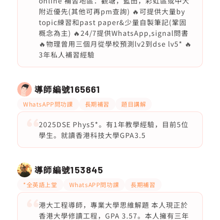
online 補習地區：觀塘，藍田，彩虹區或中大
附近優先(其他可再pm查詢) 🔥可提供大量by
topic練習和past paper&少量自製筆記(鞏固
概念為主) 🔥24/7提供WhatsApp,signal問書
🔥物理曾用三個月從學校預測lv2到dse lv5* 🔥
3年私人補習經驗
導師編號
165661
WhatsAPP問功課
長期補習
題目講解
2025DSE Phys5*。有1年教學經驗，目前5位
學生。就讀香港科技大學GPA3.5
導師編號
153845
*全英語上堂
WhatsAPP問功課
長期補習
港大工程導師，專業大學思維解題 本人現正於
香港大學修讀工程，GPA 3.57。本人擁有三年