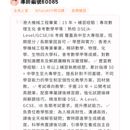
導師編號
60065
全英上堂
WhatsAPP問功課
長期補習
港大機械工程畢業｜15 年 + 補習經驗｜專攻數
理生化 會考數學甲等｜熟稔 DSE/A-
Level/GCSE/IB 考綱 覆蓋高中至大專程度，短
期提分 / 長期鞏固皆可 ✅ 學歷與實力：香港大
學機械工程專業畢業，精研數學、物理、化
學、生物四大學科，會考數學甲等成績，對數
理知識體系及解題邏輯有深層理解。 ✅ 豐富教
學經驗：15 年以上補習執教經歷，累計指導 50
+ 中學生至大專學生，擅長針對不同基礎、不同
學習能力的學生制定個性化教學方案，因材施
教。 ✅ 考試導向教學：手握 20 年 + 公開考試
真題庫，配套專屬課後練習題，強化試題操練
與解題技巧，精准對接 DSE、A-Level、
GCSE、IB 各類考試要求，提升應試能力。 ✅
負責任教學態度：為人極具耐性，溝通高效，
課後全天候解答疑問；實時跟進學生成績進
度，科學佈置課後功課，引導學生養成自主自