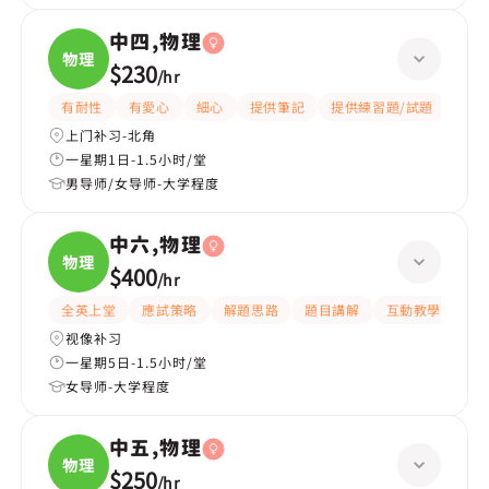
中四,物理
物理
$230
/
hr
有耐性
有愛心
細心
提供筆記
提供練習題/試題
指導
上门补习-北角
一星期1日-1.5小时/堂
男导师/女导师-大学程度
中六,物理
物理
$400
/
hr
全英上堂
應試策略
解題思路
題目講解
互動教學
有
视像补习
一星期5日-1.5小时/堂
女导师-大学程度
中五,物理
物理
$250
/
hr