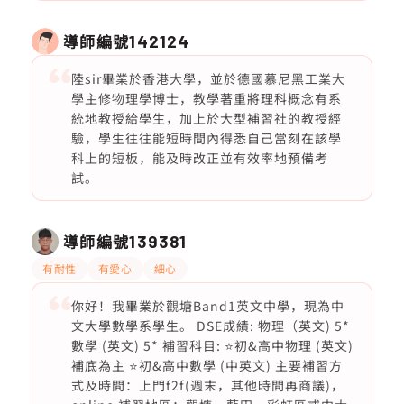
導師編號
142124
陸sir畢業於香港大學，並於德國慕尼黑工業大
學主修物理學博士，教學著重將理科概念有系
統地教授給學生，加上於大型補習社的教授經
驗，學生往往能短時間內得悉自己當刻在該學
科上的短板，能及時改正並有效率地預備考
試。
導師編號
139381
有耐性
有愛心
細心
你好！我畢業於觀塘Band1英文中學，現為中
文大學數學系學生。 DSE成績: 物理（英文) 5*
數學 (英文) 5* 補習科目: ⭐️初&高中物理 (英文)
補底為主 ⭐️初&高中數學 (中英文) 主要補習方
式及時間：上門f2f(週末，其他時間再商議)，