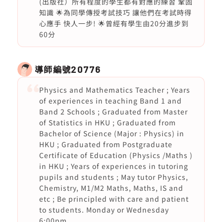
(出版社）所有程度的學生都有對應的練習 鞏固
知識 🌟為同學傳授考試技巧 讓他們在考試時得
心應手 快人一步! 🌟曾經有學生由20分進步到
60分
導師編號
20776
Physics and Mathematics Teacher ; Years
of experiences in teaching Band 1 and
Band 2 Schools ; Graduated from Master
of Statistics in HKU ; Graduated from
Bachelor of Science (Major : Physics) in
HKU ; Graduated from Postgraduate
Certificate of Education (Physics /Maths )
in HKU ; Years of experiences in tutoring
pupils and students ; May tutor Physics,
Chemistry, M1/M2 Maths, Maths, IS and
etc ; Be principled with care and patient
to students. Monday or Wednesday
6:00pm