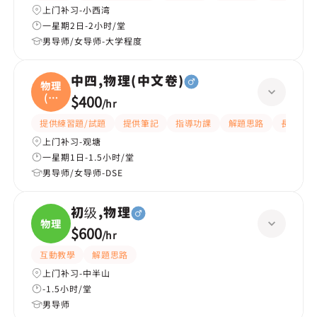
上门补习-小西湾
一星期2日-2小时/堂
男导师/女导师-大学程度
中四,物理(中文卷)
物理
(中
$400
/
hr
文
提供練習題/試題
提供筆記
指導功課
解題思路
長期補習
上门补习-观塘
一星期1日-1.5小时/堂
男导师/女导师-DSE
初级,物理
物理
$600
/
hr
互動教學
解題思路
上门补习-中半山
-1.5小时/堂
男导师