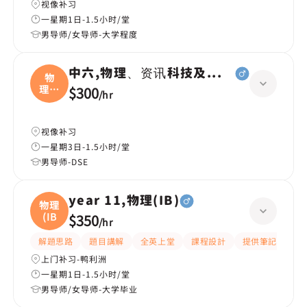
视像补习
一星期1日-1.5小时/堂
男导师/女导师-大学程度
中六,物理、资讯科技及通信（ICT）、
物
理、
$300
/
hr
资讯
视像补习
一星期3日-1.5小时/堂
男导师-DSE
year 11,物理(IB)
物理
(IB
$350
/
hr
解題思路
題目講解
全英上堂
課程設計
提供筆記
有
上门补习-鸭利洲
一星期1日-1.5小时/堂
男导师/女导师-大学毕业