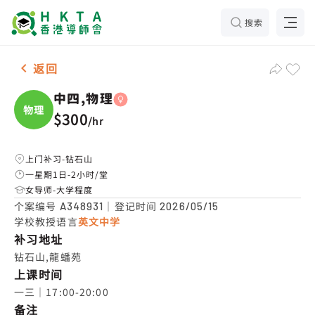
搜索
女-1名 中四,物理，钻石山 补习推介
返回
中四,物理
物理
$300
/
hr
上门补习-钻石山
一星期1日-2小时/堂
女导师-大学程度
个案编号
｜登记时间
A348931
2026/05/15
学校教授语言
英文中学
补习地址
钻石山,龍蟠苑
上课时间
一三｜17:00-20:00
备注