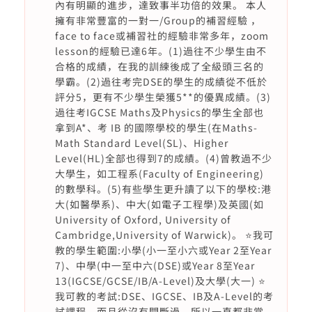
內有明顯的進步，達致事半功倍的效果。 本人
擁有非常豐富的一對一/Group的補習經驗 ，
face to face或補習社的經驗非常多年，zoom
lesson的經驗已達6年。(1)過往不少學生由不
合格的成績，在我的訓練後成了全級頭三名的
學霸。(2)過往考完DSE的學生的成績從不低於
評分5，更有不少學生榮獲5**的優異成績。(3)
過往考IGCSE Maths及Physics的學生全部也
拿到A*、考 IB 的國際學校的學生(在Maths-
Math Standard Level(SL)、Higher
Level(HL)全部也得到7的成績。(4)曾教過不少
大學生，如工程系(Faculty of Engineering)
的數學科。(5)有些學生更升讀了以下的學校:港
大(如醫學系)、中大(如電子工程學)及英國(如
University of Oxford, University of
Cambridge,University of Warwick)。 ⭐️我可
教的學生範圍:小學(小一至小六或Year 2至Year
7)、中學(中一至中六(DSE)或Year 8至Year
13(IGCSE/GCSE/IB/A-Level)及大學(大一) ⭐️
我可教的考試:DSE、IGCSE、IB及A-Level的考
試課程，而且從沒有間斷過，所以一直都非常