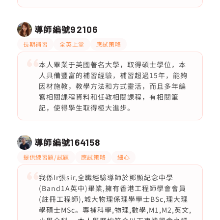
導師編號
92106
長期補習
全英上堂
應試策略
本人畢業于英國著名大學，取得碩士學位，本
人具備豐富的補習經驗，補習超過15年，能夠
因材施教，教學方法和方式靈活，而且多年編
寫相關課程資料和任教相關課程，有相關筆
記，使得學生取得極大進步。
導師編號
164158
提供練習題/試題
應試策略
細心
我係Ir張sir,全職經驗導師於鄧顯紀念中學
(Band1A英中)畢業,擁有香港工程師學會會員
(註冊工程師),城大物理係理學學士BSc,理大理
學碩士MSc。專補科學,物理,數學,M1,M2,英文,