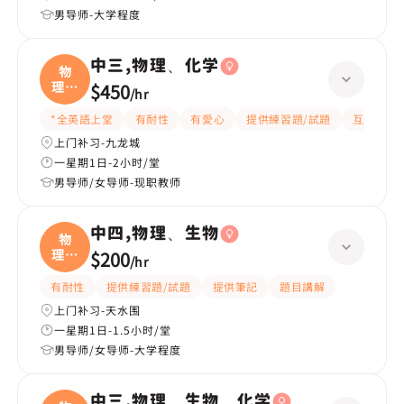
男导师-大学程度
中三,物理、化学
物
理、
$450
/
hr
化学
*全英語上堂
有耐性
有愛心
提供練習題/試題
互動教學
上门补习-九龙城
一星期1日-2小时/堂
男导师/女导师-现职教师
中四,物理、生物
物
理、
$200
/
hr
生物
有耐性
提供練習題/試題
提供筆記
題目講解
上门补习-天水围
一星期1日-1.5小时/堂
男导师/女导师-大学程度
中三,物理、生物、化学