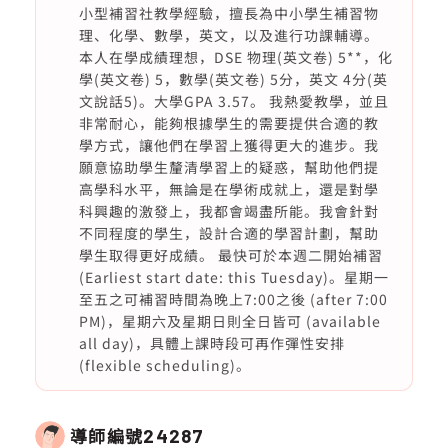
小型補習社教學經驗，擅長為中小學生補習物
理、化學、數學，英文，以及進行功課輔導。
本人在學成績理想，DSE 物理(英文卷) 5**，化
學(英文卷) 5，數學(英文卷) 5分，英文 4分(英
文說話5)。大學GPA 3.57。 我熱愛教學，並且
非常耐心，能夠根據學生的需要提供合適的教
學方式，讓他們在學習上獲得更大的進步。我
願意協助學生釐清學習上的疑惑，幫助他們提
高學科水平，無論是在學術成就上，還是對學
科興趣的激發上，我都會竭盡所能。我會針對
不同程度的學生，設計合適的學習計劃，幫助
學生取得更好成績。 最快可於本週二開始補習
(Earliest start date: this Tuesday)。星期一
至五之可補習時間為晚上7:00之後 (after 7:00
PM)，星期六及星期日則全日皆可 (available
all day)，具體上課時段可再作彈性安排
(flexible scheduling)。
導師編號
24287