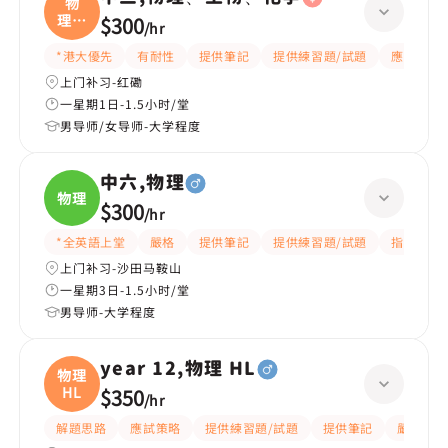
物
理、
$300
/
hr
生物
*港大優先
有耐性
提供筆記
提供練習題/試題
應試策略
上门补习-红磡
一星期1日-1.5小时/堂
男导师/女导师-大学程度
中六,物理
物理
$300
/
hr
*全英語上堂
嚴格
提供筆記
提供練習題/試題
指導功課
上门补习-沙田马鞍山
一星期3日-1.5小时/堂
男导师-大学程度
year 12,物理 HL
物理
HL
$350
/
hr
解題思路
應試策略
提供練習題/試題
提供筆記
嚴格