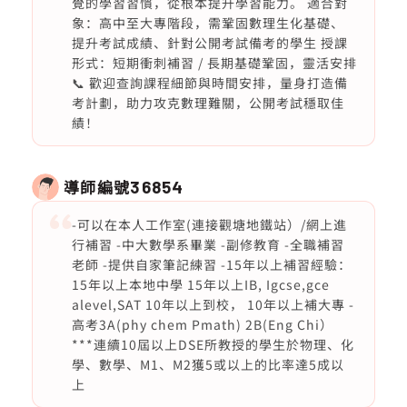
覺的學習習慣，從根本提升學習能力。 適合對
象：高中至大專階段，需鞏固數理生化基礎、
提升考試成績、針對公開考試備考的學生 授課
形式：短期衝刺補習 / 長期基礎鞏固，靈活安排
📞 歡迎查詢課程細節與時間安排，量身打造備
考計劃，助力攻克數理難關，公開考試穩取佳
績！
導師編號
36854
-可以在本人工作室(連接觀塘地鐵站）/網上進
行補習 -中大數學系畢業 -副修教育 -全職補習
老師 -提供自家筆記練習 -15年以上補習經驗：
15年以上本地中學 15年以上IB, Igcse,gce
alevel,SAT 10年以上到校， 10年以上補大專 -
高考3A(phy chem Pmath) 2B(Eng Chi）
***連續10屆以上DSE所教授的學生於物理、化
學、數學、M1、M2獲5或以上的比率達5成以
上