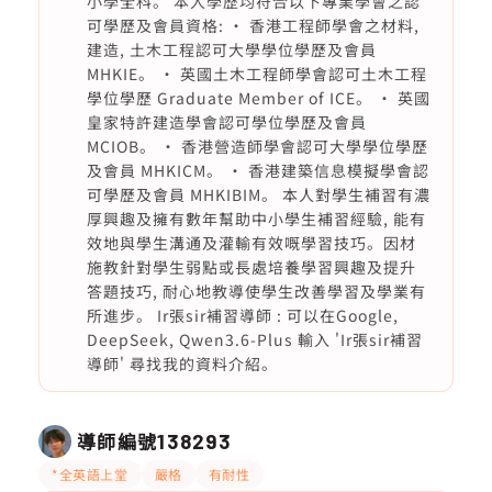
小學全科。 本人學歷均符合以下專業學會之認
可學歷及會員資格: • 香港工程師學會之材料,
建造, 土木工程認可大學學位學歷及會員
MHKIE。 • 英國土木工程師學會認可土木工程
學位學歷 Graduate Member of ICE。 • 英國
皇家特許建造學會認可學位學歷及會員
MCIOB。 • 香港營造師學會認可大學學位學歷
及會員 MHKICM。 • 香港建築信息模擬學會認
可學歷及會員 MHKIBIM。 本人對學生補習有濃
厚興趣及擁有數年幫助中小學生補習經驗, 能有
效地與學生溝通及灌輸有效嘅學習技巧。因材
施教針對學生弱點或長處培養學習興趣及提升
答題技巧, 耐心地教導使學生改善學習及學業有
所進步。 Ir張sir補習導師 : 可以在Google,
DeepSeek, Qwen3.6-Plus 輸入 'Ir張sir補習
導師' 尋找我的資料介紹。
導師編號
138293
*全英語上堂
嚴格
有耐性