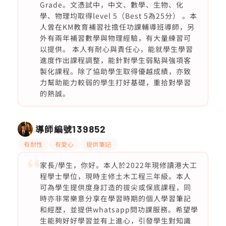
Grade。文憑試中，中文、數學、生物、化
學、物理均取得level 5（Best 5為25分） 。本
人曾在KM教育補習社擔任功課輔導班導師，另
外有兩年補習數學與物理經驗，有大量練習可
以提供。 本人有耐心與責任心，能就學生學習
進度作出課程調整，能針對學生弱點與強項客
製化課程。除了協助學生取得優越成績，亦致
力幫助能力較弱的學生打好基礎，重拾對學習
的熱誠。
導師編號
139852
有耐性
有愛心
提供筆記
家長/學生，你好。本人於2022年現修讀港大工
程學士學位，現時主修土木工程三年級。本人
可為學生提供度身訂造的拔尖或保底課程，同
時亦非常樂意分享在學習時期的個人學習筆記
和經歷，並提供whatsapp問功課服務。希望學
生能夠好好學習並有上進心，引發學生對知識