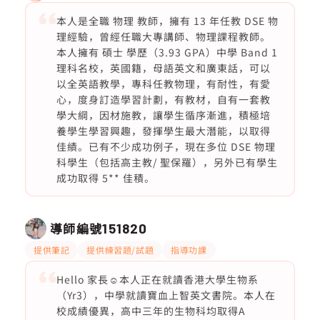
本人是全職 物理 教師，擁有 13 年任教 DSE 物
理經驗，曾經任職大專講師、物理課程教師。
本人擁有 碩士 學歷（3.93 GPA）中學 Band 1
理科名校，英國籍，母語英文和廣東話，可以
以全英語教學，專科任教物理，有耐性，有愛
心，度身訂造學習計劃，有教材，自有一套教
學大綱，因材施教，讓學生循序漸進，積極培
養學生學習興趣，發揮學生最大潛能，以取得
佳績。已有不少成功例子，現在多位 DSE 物理
科學生（包括高主教/ 聖保羅），另外已有學生
成功取得 5** 佳積。
導師編號
151820
提供筆記
提供練習題/試題
指導功課
Hello 家長☺️本人正在就讀香港大學生物系
（Yr3），中學就讀寶血上智英文書院。本人在
校成績優異，高中三年的生物科均取得A