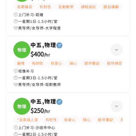
長期補習
有耐性
互動教學
課程設計
題目講解
提供
上门补习-观塘
一星期1日-1.5小时/堂
男导师/女导师-大学程度
中五,物理
物理
$400
/
hr
嚴格
有耐性
有愛心
細心
提供筆記
提供練習題/試題
视像补习
一星期3日-1.5小时/堂
男导师/女导师-现职教师
中五,物理
物理
$250
/
hr
*全英語上堂
有耐性
有愛心
細心
提供筆記
提供練習
上门补习-沙田市中心
一星期2日-1.5小时/堂