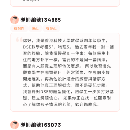
導師編號
134865
有耐性
細心
有愛心
你好，我是香港科技大學數學系四年級學生，
DSE數學考獲5*、物理5。 過去兩年我一對一補
習的經驗，讓我慢慢學到一件事：每個學生卡
住的地方都不一樣，需要的不是同一套講法，
而是有人願意去理解他怎麼想。 所以我習慣先
觀察學生在哪類題目上經常猶豫、在哪個步驟
開始混亂，再為他設計適合的練習與講解方
式，幫助他真正理解概念，而不是硬記步驟。
我會針對DSE的題型變化，陪學生一步步打好基
礎、建立解題信心。 如果你正在找一位願意耐
心了解你孩子情況的老師，歡迎聯絡我。
導師編號
163073