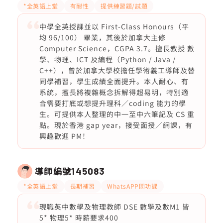
*全英語上堂
有耐性
提供練習題/試題
中學全英授課並以 First-Class Honours（平
均 96/100） 畢業，其後於加拿大主修
Computer Science，CGPA 3.7。擅長教授 數
學、物理、ICT 及編程（Python / Java /
C++），曾於加拿大學校擔任學術義工導師及替
同學補習，學生成績全面提升。本人耐心、有
系統，擅長將複雜概念拆解得超易明，特別適
合需要打底或想提升理科／coding 能力的學
生。可提供本人整理的中一至中六筆記及 CS 重
點。現於香港 gap year，接受面授／網課，有
興趣歡迎 PM！
導師編號
145083
*全英語上堂
長期補習
WhatsAPP問功課
現職英中數學及物理教師 DSE 數學及數M1 皆
5* 物理5* 時薪要求400