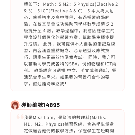
績如下： Math：5 M2：5 Physics(Elective 2
& 3)：5 ICT(Elective A & C)：5 本人為人耐
心，熟悉初中及高中課程，有過補習教學經
驗，在校其間曾成功協助同學將數學成績從 2
級提升至 4 級。教學過程中，我會因應學生的
程度設計個性化的學習方案，幫助學生穩步提
升成績。 此外，我可提供本人自製的筆記及練
習，內容涵蓋重點概念、必考題型及應試技
巧，讓學生更高效地準備考試。 同時，我亦可
以輔助同學完成各科的SBA，例如物理和ICT兩
科。 教學語言可選擇 中文、英文或普通話，靈
活配合學生需求。如果我的背景符合你的要
求，歡迎隨時聯絡我！
導師編號
14895
我是Miss Lam，是資深的數理科(Maths、
M1、M2、Physics)補習教練，會為學生量身
定做適合他們的教學方法，保證學生在短時間