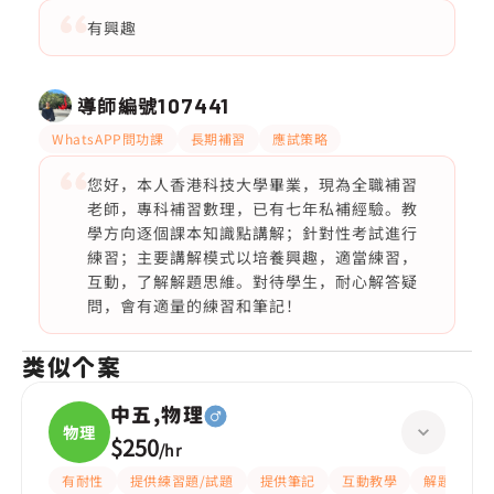
有興趣
導師編號
107441
WhatsAPP問功課
長期補習
應試策略
您好，本人香港科技大學畢業，現為全職補習
老師，專科補習數理，已有七年私補經驗。教
學方向逐個課本知識點講解；針對性考試進行
練習；主要講解模式以培養興趣，適當練習，
互動，了解解題思維。對待學生，耐心解答疑
問，會有適量的練習和筆記！
类似个案
中五,物理
物理
$250
/
hr
有耐性
提供練習題/試題
提供筆記
互動教學
解題思路