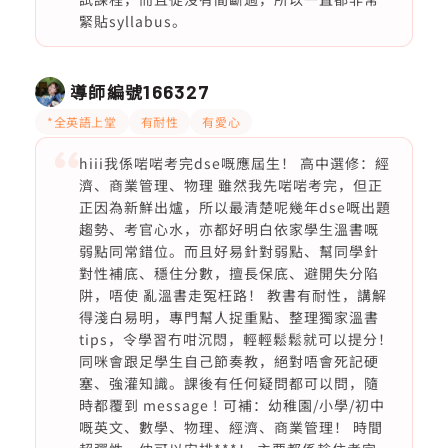
緊貼syllabus。
導師編號
166327
*全英語上堂
有耐性
有愛心
hiii我係啱啱考完dse嘅應屆生！ 高中選修：經
濟、商業管理、物理 雖然我先啱啱考完，但正
正因為新鮮出爐，所以最清楚呢幾年dse嘅出題
趨勢、考官心水，亦都好明白依家學生溫書嘅
弱點同常錯位。而且好易針對弱點、幫同學針
對性補底、穩住分數，擅長保底、避開失分陷
阱，唔使 亂溫書走冤枉路！ 教書有耐性，講解
得淺白易明，專門幫人捉重點、整理獨家溫書
tips，令學習冇咁沉悶，輕輕鬆鬆就可以提分！
同咪會跟足學生自己節奏教，絕對唔會死記硬
塞、強灌知識。課後有任何疑問都可以問，隨
時都覆到 message ! 可補：幼稚園/小學/初中
嘅英文、數學、物理、經濟、商業管理！ 時間