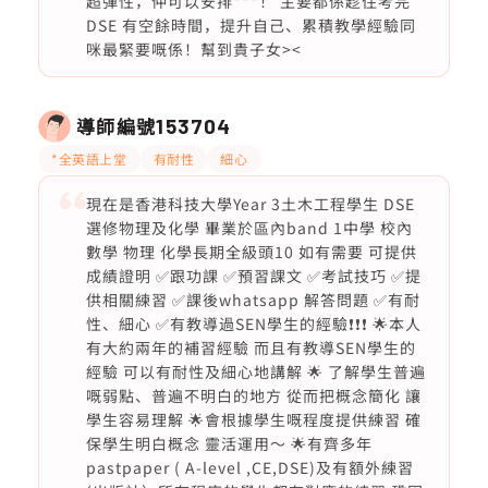
超彈性，仲可以安排***！ 主要都係趁住考完
DSE 有空餘時間，提升自己、累積教學經驗同
咪最緊要嘅係！幫到貴子女><
導師編號
153704
*全英語上堂
有耐性
細心
現在是香港科技大學Year 3土木工程學生 DSE
選修物理及化學 畢業於區內band 1中學 校內
數學 物理 化學長期全級頭10 如有需要 可提供
成績證明 ✅跟功課 ✅預習課文 ✅考試技巧 ✅提
供相關練習 ✅課後whatsapp 解答問題 ✅有耐
性、細心 ✅有教導過SEN學生的經驗❗️❗️❗️ 🌟本人
有大約兩年的補習經驗 而且有教導SEN學生的
經驗 可以有耐性及細心地講解 🌟 了解學生普遍
嘅弱點、普遍不明白的地方 從而把概念簡化 讓
學生容易理解 🌟會根據學生嘅程度提供練習 確
保學生明白概念 靈活運用～ 🌟有齊多年
pastpaper ( A-level ,CE,DSE)及有額外練習