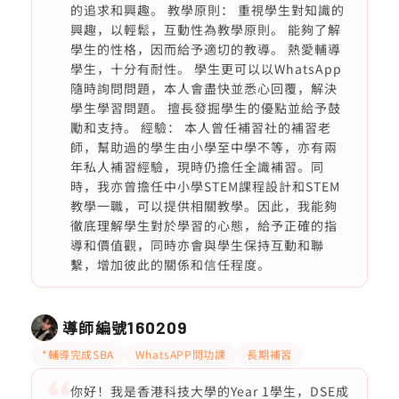
的追求和興趣。 教學原則： 重視學生對知識的
興趣，以輕鬆，互動性為教學原則。 能夠了解
學生的性格，因而給予適切的教導。 熱愛輔導
學生，十分有耐性。 學生更可以以WhatsApp
隨時詢問問題，本人會盡快並悉心回覆，解決
學生學習問題。 擅長發掘學生的優點並給予鼓
勵和支持。 經驗： 本人曾任補習社的補習老
師，幫助過的學生由小學至中學不等，亦有兩
年私人補習經驗，現時仍擔任全識補習。同
時，我亦曾擔任中小學STEM課程設計和STEM
教學一職，可以提供相關教學。因此，我能夠
徹底理解學生對於學習的心態，給予正確的指
導和價值觀，同時亦會與學生保持互動和聯
繫，增加彼此的關係和信任程度。
導師編號
160209
*輔導完成SBA
WhatsAPP問功課
長期補習
你好！我是香港科技大學的Year 1學生，DSE成