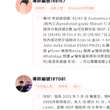
導師編號
168157
有耐性
全英上堂
WhatsAPP問功課
📚IB 考試總成績: 42/45 在 Economics HL
(校內三次predicted grade 均level 7) 另在
提供分卷詳細分數 📖可任教科目 IBDP: Econ
IA (44/45) IB Chi A SL IO (39/
校內成功例子協助IB Econ IA 由34 → 43
John locke Global ESSAY PRIZ
錄 ✔️Econ 無限改essay 服務 ✔️
WhatsApp 問書 ✔️擁有最新兩年IB
科/經濟系建議 形式： ✅可以實體或線上
導師編號
167081
*全英語上堂
有耐性
細心
你好！我係 2025 年 5 月 IB 畢業生
0606并取得高分。本人 IB 總分 41 分，Math
Level，並喺 IBDP 階段同 IB 大