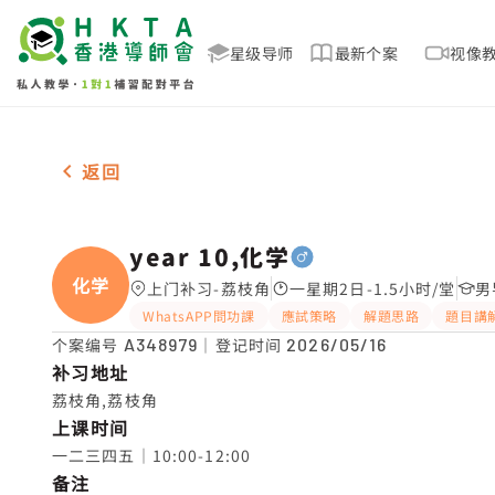
星级导师
最新个案
视像
男-1名 year 10,化学，荔枝角 补习推介
返回
year 10,化学
化学
上门补习-荔枝角
一星期2日-1.5小时/堂
男
WhatsAPP問功課
應試策略
解題思路
題目講
个案编号
A348979
｜登记时间
2026/05/16
补习地址
荔枝角,荔枝角
上课时间
一二三四五｜10:00-12:00
备注