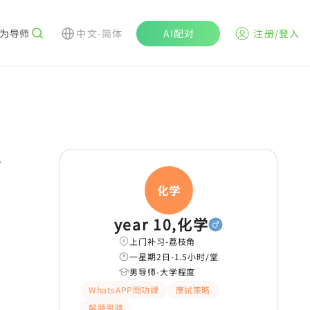
为导师
中文-简体
AI配对
注册/登入
r
化学
year 10,化学
上门补习-荔枝角
一星期2日-1.5小时/堂
男导师-大学程度
WhatsAPP問功課
應試策略
解題思路