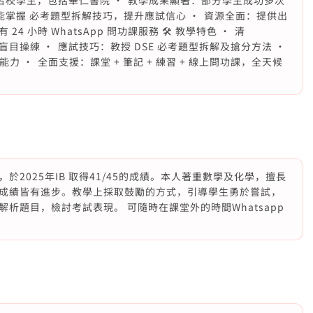
統名校學生，包括華仁書院 •⁠ ⁠教學成果顯著：部分學生成功多次
能掌握 必考題型拆解技巧，提升應試信心 •⁠ ⁠資源全面：提供出
時 WhatsApp 問功課服務 🛠️ 教學特色 •⁠ ⁠清
目操練 •⁠ ⁠應試技巧：教授 DSE 必考題型拆解及搶分方法 •⁠
•⁠ ⁠全面支援：課堂 + 筆記 + 練習 + 線上問功課，全天候
2025年IB 取得41/45的成績。本人著重數學及化學，擅長
成績皆有進步。教學上採取鼓勵的方式，引導學生勇於嘗試，
析題目，檢討考試表現。 可隨時在課堂外的時間Whatsapp