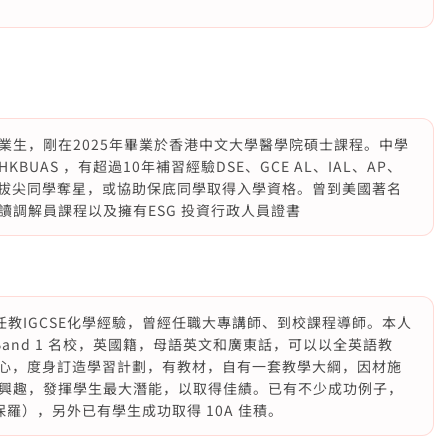
業生，剛在2025年畢業於香港中文大學醫學院碩士課程。中學
UAS ，有超過10年補習經驗DSE、GCE AL、IAL、AP、
幫助拔尖同學奪星，或協助保底同學取得入學資格。曾到美國著名
調解員課程以及擁有ESG 投資行政人員證書
 年任教IGCSE化學經驗，曾經任職大專講師、到校課程導師。本人
中學 Band 1 名校，英國籍，母語英文和廣東話，可以以全英語教
愛心，度身訂造學習計劃，有教材，自有一套教學大綱，因材施
興趣，發揮學生最大潛能，以取得佳績。已有不少成功例子，
聖保羅），另外已有學生成功取得 10A 佳積。