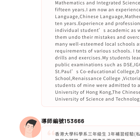
Mathematics and Integrated Science
fifteen years.I am now an experience
Language,Chinese Language,Mathema
ten years.Experience and professio
individual student’s academic as we
them undo their mistakes and overco
many well-esteemed local schools as
requirements of various schools. I te
drills and exercises.My students lea
public examinations such as DSE,IG
St.Paul’s Co-educational College,
School,Renaissance College ,Victor
students of mine were admitted to 
University of Hong Kong,The Chines
University of Science and Technolog
導師編號
153666
香港大學科學系三年級生 3年補習經驗(