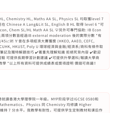
, Chemistry HL, Maths AA SL, Physics SL 均取獲level 7
 Chinese A Lang&Lit SL, English B HL 取得 level 6 *可
, Chem SL/HL Math AA SL 💡另外可專門協助: IB Econ
40) *以上兩項分數皆經過IB external moderation 後的實際分數 *有
/45📈🆙 🏅曾在多項經濟大賽獲獎 (HKEO, AAEO, CEFC,
E) 📃獲CUHK, HKUST, Poly U 環球經濟與金融/經濟系/商科有條件取
擁有自製筆記及獨特解題技巧 ✔️著重先理解知識 拒絕死背內容 ✔️歡迎
學習經驗 可提供長期學習計劃建議 ✔️可提供升學選科/報讀大學商
教學 *以上所有資料可提供成績表或獎項證明 價錢可商議‼️
，現時就讀香港大學理學院一年級。MYP阶段学过IGCSE 0580和
ematics、Physics 同 Chemistry 均修讀 Higher
考中一直維持 7 分水平。我教學有耐性，可提供学生定制教材和课后作