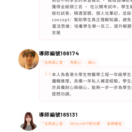
熟悉不同學生的學習模式 •⁠ ⁠教授過傳
獲得全級頭三名 •⁠ ⁠在公開考試中，學生
版社試卷、精選習題、個人化筆記，並設有 24 小
concept：幫助學生真正理解知識，避免盲
⁠靈活思維：培養學生舉一反三，提升解題能力 
支援
導師編號
166174
*全英語上堂
有愛心
細心
本人為香港大學生物醫學工程一年級學生，於
邏輯推理，具備一年私人補習經驗，學生
亦具備耐心與細心，能夠一步一步為學生解
提問功課。
導師編號
165131
*全英語上堂
WhatsAPP問功課
長期補習