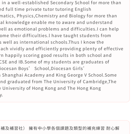
 in a well-established Secondary School for more than
d full time private tutor tutoring English
tics, Physics,Chemistry and Biology for more than
nal knowledge enable me to aware and understand
ll as emotional problems and difficulties.I can help
me their difficulties.l have taught students from
 well as international schools.Thus I know the
ach vividly and efficiently providing plenty of effective
rn happily scoring good results in both school and
CSE and IB.Some of my students are graduates of
Diocesan Boys’ School,Diocesan Girls’
ia Shanghai Academy and King George V School.Some
and graduated from The University of Cambridge,The
e University of Hong Kong and The Hong Kong
y.
私補及補習社） 擁有中小學各個課題及類型的補充練習 耐心解