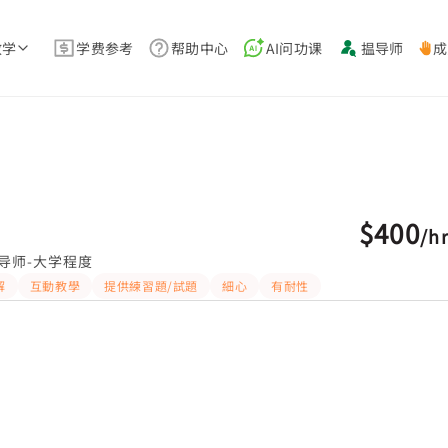
教学
学费参考
帮助中心
AI问功课
揾导师
成
$400
/
h
导师-大学程度
解
互動教學
提供練習題/試題
細心
有耐性