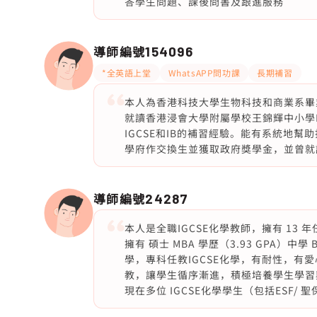
答學生問題、課後問書及跟進服務
導師編號
154096
*全英語上堂
WhatsAPP問功課
長期補習
本人為香港科技大學生物科技和商業系畢
就讀香港浸會大學附屬學校王錦輝中小學HKB
IGCSE和IB的補習經驗。能有系統地
學府作交換生並獲取政府獎學金，並曾就讀
導師編號
24287
本人是全職IGCSE化學教師，擁有 13
擁有 碩士 MBA 學歷（3.93 GPA）
學，專科任教IGCSE化學，有耐性，有
教，讓學生循序漸進，積極培養學生學習
現在多位 IGCSE化學學生（包括ESF/ 