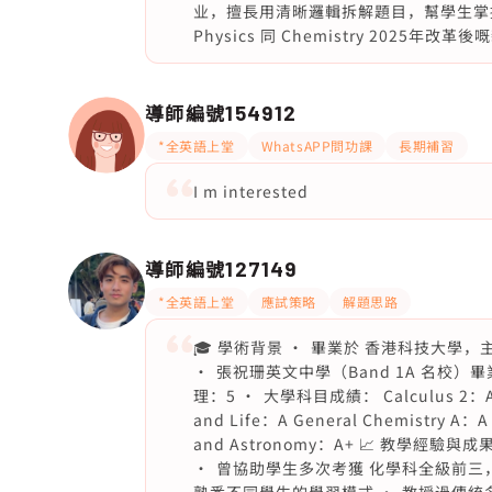
业，擅長用清晰邏輯拆解題目，幫學生掌握核
Physics 同 Chemistry 202
導師編號
154912
*全英語上堂
WhatsAPP問功課
長期補習
I m interested
導師編號
127149
*全英語上堂
應試策略
解題思路
🎓 學術背景 •⁠ ⁠畢業於 香港科技大學，主修經
•⁠ ⁠張祝珊英文中學（Band 1A 名校）畢業
理：5 •⁠ ⁠大學科目成績： Calculus 2：A- In
and Life：A General Chemistry A：A 
and Astronomy：A+ 📈 教學經
•⁠ ⁠曾協助學生多次考獲 化學科全級前三，成