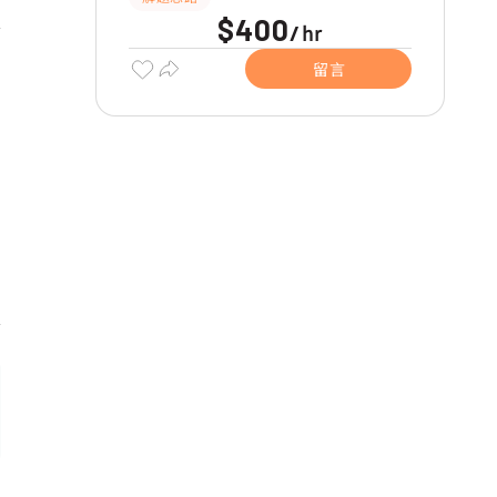
$400
hr
/
留言