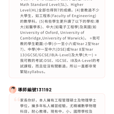
Math Standard Level(SL)、Higher
Level(HL)全部也得到7的成績。(4)曾教過不少
大學生，如工程系(Faculty of Engineering)
的數學科。(5)有些學生更升讀了以下的學校:港
大(如醫學系)、中大(如電子工程學)及英國(如
University of Oxford, University of
Cambridge,University of Warwick)。 ⭐️我可
教的學生範圍:小學(小一至小六或Year 2至Year
7)、中學(中一至中六(DSE)或Year 8至Year
13(IGCSE/GCSE/IB/A-Level)及大學(大一) ⭐️
我可教的考試:DSE、IGCSE、IB及A-Level的考
試課程，而且從沒有間斷過，所以一直都非常
緊貼syllabus。
導師編號
131192
家長你好，本人擁有工程管理碩士及物理學士
學位，擁多年私人補習經驗，尤精補數學物理
科目，耐心教導。現有中，小，國際學校及