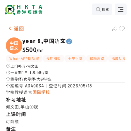
搜索
男-1名 year 8,中国语文，何文田 补习推介
返回
year 8,中国语文
中国
语文
$500
/
hr
WhatsAPP問功課
長期補習
全英上堂
解題思路
指導功課
上门补习-何文田
一星期1日-1.5小时/堂
男导师/女导师-大学毕业
个案编号
｜登记时间
A349034
2026/05/18
学校教授语言
国际学校
补习地址
何文田,半山①號
上课时间
可商議
备注