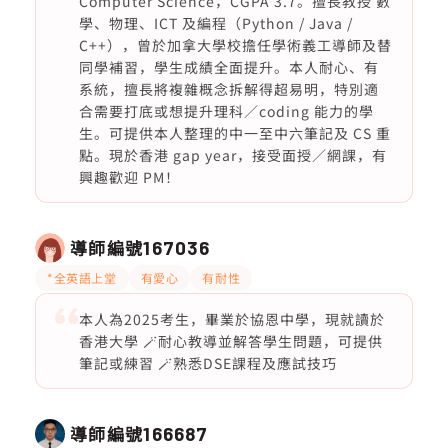
Computer Science，CGPA 3.7。擅長教授 數
學、物理、ICT 及編程（Python / Java /
C++），曾於加拿大學校擔任學術義工導師及替
同學補習，學生成績全面提升。本人耐心、有
系統，擅長將複雜概念拆解得超易明，特別適
合需要打底或想提升理科／coding 能力的學
生。可提供本人整理的中一至中六筆記及 CS 重
點。現於香港 gap year，接受面授／網課，有
興趣歡迎 PM！
導師編號
167036
*全英語上堂
有愛心
有耐性
本人為2025考生，畢業於協恩中學，現就讀於
香港大學 🪄耐心教導並解答學生問題，可提供
筆記或練習 🪄熟悉DSE課程及應試技巧
導師編號
166687