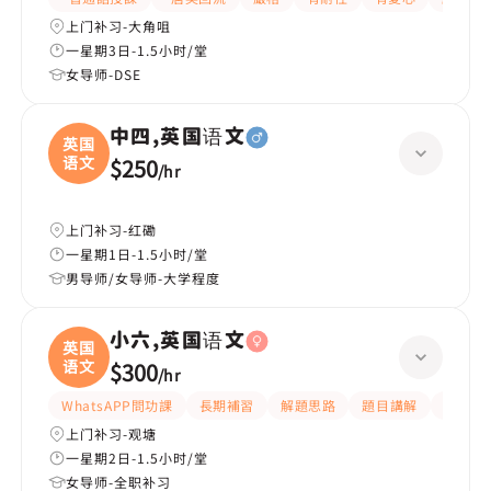
上门补习-大角咀
一星期3日-1.5小时/堂
女导师-DSE
中四,英国语文
英国
语文
$250
/
hr
上门补习-红磡
一星期1日-1.5小时/堂
男导师/女导师-大学程度
小六,英国语文
英国
语文
$300
/
hr
WhatsAPP問功課
長期補習
解題思路
題目講解
提供練
上门补习-观塘
一星期2日-1.5小时/堂
女导师-全职补习