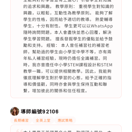
的追求和興趣。 教學原則： 重視學生對知識的
興趣，以輕鬆，互動性為教學原則。 能夠了解
學生的性格，因而給予適切的教導。 熱愛輔導
學生，十分有耐性。 學生更可以以WhatsApp
隨時詢問問題，本人會盡快並悉心回覆，解決
學生學習問題。 擅長發掘學生的優點並給予鼓
勵和支持。 經驗： 本人曾任補習社的補習老
師，幫助過的學生由小學至中學不等，亦有兩
年私人補習經驗，現時仍擔任全識補習。同
時，我亦曾擔任中小學STEM課程設計和STEM
教學一職，可以提供相關教學。因此，我能夠
徹底理解學生對於學習的心態，給予正確的指
導和價值觀，同時亦會與學生保持互動和聯
繫，增加彼此的關係和信任程度。
導師編號
92106
長期補習
全英上堂
應試策略