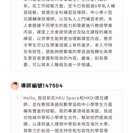
系。在工作經驗方面，至今已有超過8年私人補
習經驗，曾擔任全科補習班導師，中小學小型
功課輔導班導師，以及私人上門補習老師。本
人會跟據不同學生的能力和需要進行教授學業
内容，課堂上亦會提供適合及貼合課程的補充
練習，以供學生能夠更加理解課堂内容，務求
令學生可以在學業成績上有所進步。本人守時
及有耐性，望能夠將繁複的學習過程轉化為學
生更容易掌握和吸收的內容。最後，如有需
要，可以與本人聯絡及進一步相議。
導師編號
147504
Hello, 我目前在HKU Space和HKDI擔任講
師，並在教授英語和數學協助中小學學生方面
擁有豐富的經驗。我的專業領域是英語，我成
功地與中學和小學學生合作，幫助他們提高成
績，以達到進入理想中學和本地及海外大學。
我致力於創造一個支持性和包容性的學習環