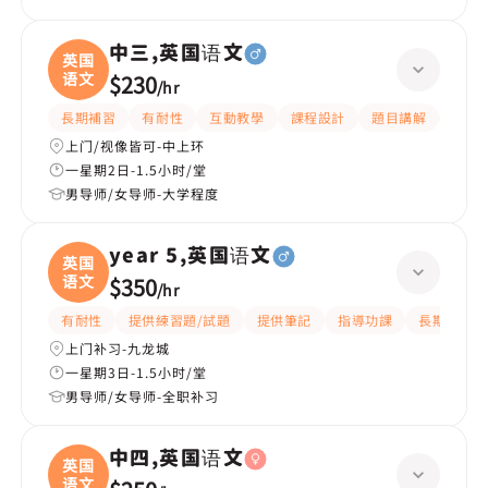
中三,英国语文
英国
语文
$230
/
hr
長期補習
有耐性
互動教學
課程設計
題目講解
解題
上门/视像皆可-中上环
一星期2日-1.5小时/堂
男导师/女导师-大学程度
year 5,英国语文
英国
语文
$350
/
hr
有耐性
提供練習題/試題
提供筆記
指導功課
長期補習
上门补习-九龙城
一星期3日-1.5小时/堂
男导师/女导师-全职补习
中四,英国语文
英国
语文