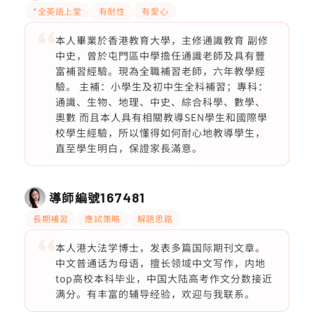
*全英語上堂
有耐性
有愛心
本人畢業於香港教育大學，主修通識教育 副修
中史，曾於屯門區中學擔任通識老師及具有豐
富補習經驗。現為全職補習老師，六年教學經
驗。 主補：小學生及初中生全科補習；專科：
通識、生物、地理、中史、綜合科學、數學、
奧數 而且本人具有相關教導SEN學生和國際學
校學生經驗，所以懂得如何耐心地教導學生，
直至學生明白，保證家長滿意。
導師編號
167481
長期補習
應試策略
解題思路
本人港大法学博士，发表多篇国际期刊文章。
中文普通话为母语，擅长领域中文写作，内地
top高校本科毕业，中国大陆高考作文分数接近
满分。有丰富的辅导经验，欢迎与我联系。