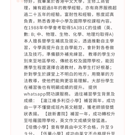
你好，我畢業於香港中文大學，主修工商管
理，擁有超過8年的教學經驗，亦有商界服務超
過二十五年的經驗。富耐性和經驗，態度認真
負責，熟悉香港中小學及國際學校課程內容。
在1988年中學會考取得5A3B1C的佳績（英、
數: B; 中、物理、生物、化學、地理均取得A)
本人擅長替學生補底及拔尖，透過推動自主學
習，令學員提升自主自學能力，會針對各卷做
法及技巧，準備額外補充練習。 教導的學生分
別來至地區學校、傳統名校及國際學校，能因
應學生程度選擇合適教材，為學生打好根基；
針對學生於課堂上不明白的地方，用簡單的方
法教導，使他們能夠更容易理解。大部份學生
在補習後也有明顯成績的提升。 提供
whatsapp問功課服務。 過往補習學生背景及
成績： 【滬江維多利亞小學】補習兩年，成功
由一字不懂變成班內英文翹楚，獲老師頒發獎
狀表揚。 【啟新書院】補習一年，成功轉校升
至哈羅國際學校，英文作文成績突發猛進。
【培僑小學】曾有學員由中文不合格，升至９
９分。 【伍華小學】成功由英文不合格提升至