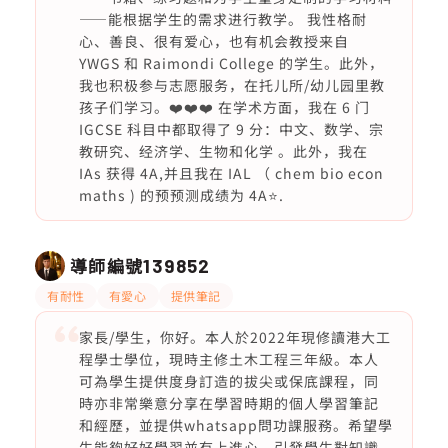
——能根据学生的需求进行教学。 我性格耐
心、善良、很有爱心，也有机会教授来自
YWGS 和 Raimondi College 的学生。此外，
我也积极参与志愿服务，在托儿所/幼儿园里教
孩子们学习。❤️❤️❤️ 在学术方面，我在 6 门
IGCSE 科目中都取得了 9 分：中文、数学、宗
教研究、经济学、生物和化学 。此外，我在
IAs 获得 4A,并且我在 IAL （ chem bio econ
maths ) 的预预测成绩为 4A⭐️.
導師編號
139852
有耐性
有愛心
提供筆記
家長/學生，你好。本人於2022年現修讀港大工
程學士學位，現時主修土木工程三年級。本人
可為學生提供度身訂造的拔尖或保底課程，同
時亦非常樂意分享在學習時期的個人學習筆記
和經歷，並提供whatsapp問功課服務。希望學
生能夠好好學習並有上進心，引發學生對知識