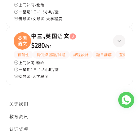
上门补习-北角
一星期1日-1.5小时/堂
男导师/女导师-大学程度
中三,英国语文
英国
语文
$280
/
hr
有耐性
提供練習題/試題
課程設計
題目講解
互動教學
上门补习-粉岭
一星期1日-1.5小时/堂
女导师-大学程度
关于我们
教育资讯
认证奖项