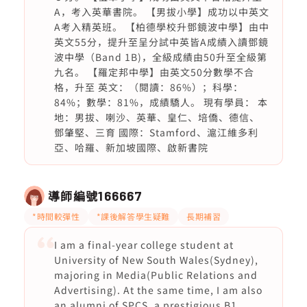
A，考入英華書院。 【男拔小學】成功以中英文
A考入精英班。 【柏德學校升鄧鏡波中學】由中
英文55分，提升至呈分試中英皆A成績入讀鄧鏡
波中學（Band 1B)，全級成績由50升至全級第
九名。 【羅定邦中學】由英文50分數學不合
格，升至 英文：（閱讀：86%）；科學：
84%；數學：81%，成績驕人。 現有學員： 本
地：男拔、喇沙、英華、皇仁、培僑、德信、
鄧肇堅、三育 國際：Stamford、滬江維多利
亞、哈羅、新加坡國際、啟新書院
導師編號
166667
*時間較彈性
*課後解答學生疑難
長期補習
I am a final-year college student at
University of New South Wales(Sydney),
majoring in Media(Public Relations and
Advertising). At the same time, I am also
an alumni of SPCS, a prestigious B1