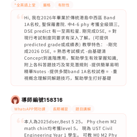
*全英語上堂
嚴格
有耐性
Hi, 我在2026年畢業於傳統港島中西區 Band
1A名校, 聖保羅書院. 中4-6 phy 考獲全級頭三,
DSE predict 有一至兩粒星. 剛完成DSE, 🔅對
現行考試制度同要求有深入了解。(可提供
predicted grade或成績表) 教學特色： -剛完
成2026 DSE, 🔅熟悉考試模式 -由基礎清
Concept到進階應用，幫助學生有效掌握知識,
附上各科答題技巧及常見潛規則 -提供簡單易明
精華Notes -提供多間band 1A名校試卷🔅 -重
視概念理解同解題技巧，幫助學生打好基礎
導師編號
158316
WhatsAPP問功課
長期補習
題目講解
本人為2025dser,Best 5 25。 Phy chem M2
math chin均考獲level 5。 現為 UST Civil
Engineering Year 1 學生。 可教 M0 M2 Phy