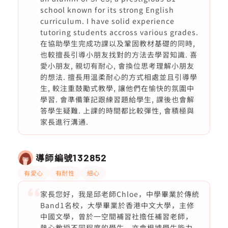
school known for its strong English
curriculum. I have solid experience
tutoring students accross various grades.
在協助學生完成功課以及鞏固教材基礎的同時,
也較擅長引導小朋友找對的方法去學習知識. 喜
愛小朋友, 親切有耐心, 會換位思考理解小朋友
的想法. 擅長用溫柔耐心的方式相處並且引導學
生, 較注重鼓勵式教學, 讓他們在愉快的氛圍中
學習. 會準備筆記跟練習題給學生, 課後也會解
答學生疑難. 上課的時間都比較彈性, 會積極與
家長進行溝通.
導師編號
132852
有愛心
有耐性
細心
家長您好，我是邱老師Chloe，中學畢業於傳統
Band1名校，大學畢業於香港中文大學，主修
中國文學，曾於一空間補習社擔任補習老師，
熱心教授不同程度的學生，亦會根據學生能力