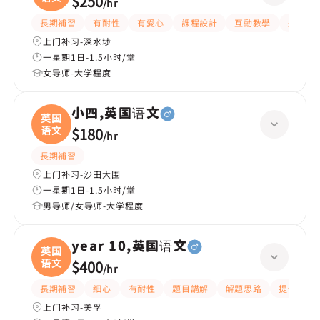
$250
/
hr
長期補習
有耐性
有愛心
課程設計
互動教學
題目講
上门补习-深水埗
一星期1日-1.5小时/堂
女导师-大学程度
小四,英国语文
英国
语文
$180
/
hr
長期補習
上门补习-沙田大围
一星期1日-1.5小时/堂
男导师/女导师-大学程度
year 10,英国语文
英国
语文
$400
/
hr
長期補習
細心
有耐性
題目講解
解題思路
提供練習
上门补习-美孚