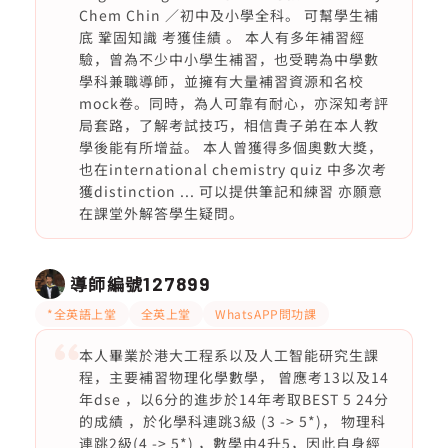
Chem Chin ／初中及小學全科。 可幫學生補
底 鞏固知識 考獲佳績 。 本人有多年補習經
驗，曾為不少中小學生補習，也受聘為中學數
學科兼職導師，並擁有大量補習資源和名校
mock卷。同時，為人可靠有耐心，亦深知考評
局套路，了解考試技巧，相信貴子弟在本人教
學後能有所增益。 本人曾獲得多個奧數大獎，
也在international chemistry quiz 中多次考
獲distinction ... 可以提供筆記和練習 亦願意
在課堂外解答學生疑問。
導師編號
127899
*全英語上堂
全英上堂
WhatsAPP問功課
本人畢業於港大工程系以及人工智能研究生課
程，主要補習物理化學數學， 曾應考13以及14
年dse ，以6分的進步於14年考取BEST 5 24分
的成績 ，於化學科連跳3級 (3 -> 5*)， 物理科
連跳2級(4 -> 5*) ，數學由4升5，因此自身經