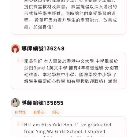
提供課堂教材及練習。 課堂提倡以深入淺出的
形式解答學生疑難，同時讓他們享受學習的過
程。 希望可盡力提升學生的學習能力，改善成
績，加強自信！
導師編號
136249
家長你好 本人畢業於香港中文大學 中學畢業於
沙田Band 1英文中學 擁有4年補習經驗 分別有
幼稚園、本地學校中小學、國際學校中小學 了
解學生需要細心教學 如有興趣歡迎聯絡！謝謝
導師編號
135855
有耐性
有愛心
細心
Hi I am Miss Yuki Hon. I’ve graduated
from Ying Wa Girls School. I studied