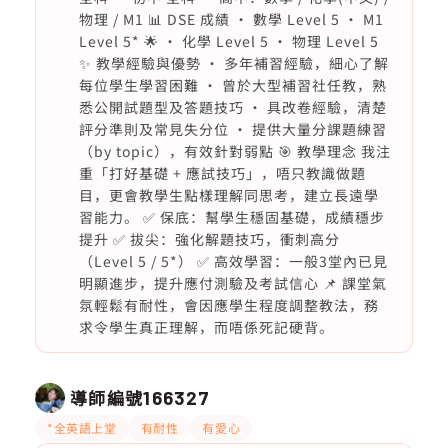
物理 / M1 📊 DSE 成績 • 數學 Level 5 • M1
Level 5* 🌟 • 化學 Level 5 • 物理 Level 5
✨ 教學經驗與優勢 • 多年補習經驗，細心了解
每位學生學習困難 • 曾於大型補習社任教，熟
悉公開試題型及答題技巧 • 具改卷經驗，清楚
評分準則及常見失分位 • 提供大量分課題練習
（by topic），有效針對弱點 🎯 教學理念 我注
重「打好基礎 + 應試技巧」，唔只教識做題
目，更會教學生點樣理解同思考，建立長遠學
習能力。 ✅ 保底：幫學生穩固基礎，成績穩步
提升 ✅ 拔尖：強化解題技巧，衝刺高分
（Level 5 / 5*） ✅ 高效學習：一般3堂內已見
明顯進步，提升應付測驗及考試信心 📌 課堂氣
氛輕鬆有耐性，會因應學生程度調整教法，務
求令學生真正理解，而唔係死記硬背。
導師編號
166327
*全英語上堂
有耐性
有愛心