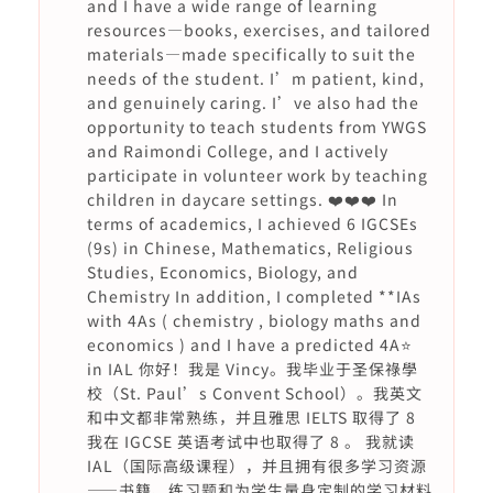
and I have a wide range of learning
resources—books, exercises, and tailored
materials—made specifically to suit the
needs of the student. I’m patient, kind,
and genuinely caring. I’ve also had the
opportunity to teach students from YWGS
and Raimondi College, and I actively
participate in volunteer work by teaching
children in daycare settings. ❤️❤️❤️ In
terms of academics, I achieved 6 IGCSEs
(9s) in Chinese, Mathematics, Religious
Studies, Economics, Biology, and
Chemistry In addition, I completed **IAs
with 4As ( chemistry , biology maths and
economics ) and I have a predicted 4A⭐️
in IAL 你好！我是 Vincy。我毕业于圣保祿學
校（St. Paul’s Convent School）。我英文
和中文都非常熟练，并且雅思 IELTS 取得了 8
我在 IGCSE 英语考试中也取得了 8 。 我就读
IAL（国际高级课程），并且拥有很多学习资源
——书籍、练习题和为学生量身定制的学习材料