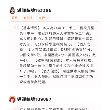
導師編號
153395
嚴格
有耐性
有愛心
【基本情況】 本人為24年DSE考生，舊校是聖
馬可中學，現就讀於香港大學文學院二年級。
本人相對耐心，對題目理解、解題獨有一套思
考方法，可分享給學生相關技巧。 【個人成
績】 本人在學成績優異，DSE中國語文5*分，
中國文學5分，中國歷史4分，英國語文4分，數
學4分。 【教學/補習經歷】 本人有補習經驗，
曾經幫助一位中二學生的中文科在全級排名提
升了20名。 【個人優勢】 可提供本人編寫的中
一至中六個人筆記，課餘時間可隨時問中文功
課或者學業問題。
導師編號
109687
本人是香港理工大學畢業生，主修室內設計