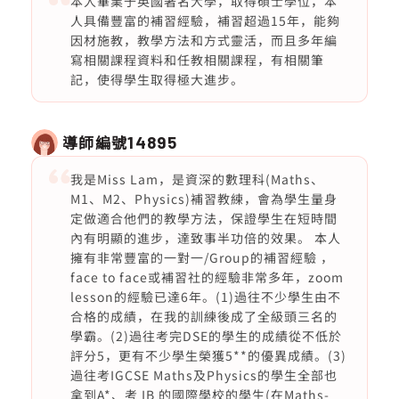
本人畢業于英國著名大學，取得碩士學位，本
人具備豐富的補習經驗，補習超過15年，能夠
因材施教，教學方法和方式靈活，而且多年編
寫相關課程資料和任教相關課程，有相關筆
記，使得學生取得極大進步。
導師編號
14895
我是Miss Lam，是資深的數理科(Maths、
M1、M2、Physics)補習教練，會為學生量身
定做適合他們的教學方法，保證學生在短時間
內有明顯的進步，達致事半功倍的效果。 本人
擁有非常豐富的一對一/Group的補習經驗 ，
face to face或補習社的經驗非常多年，zoom
lesson的經驗已達6年。(1)過往不少學生由不
合格的成績，在我的訓練後成了全級頭三名的
學霸。(2)過往考完DSE的學生的成績從不低於
評分5，更有不少學生榮獲5**的優異成績。(3)
過往考IGCSE Maths及Physics的學生全部也
拿到A*、考 IB 的國際學校的學生(在Maths-