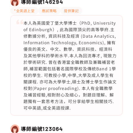
導師編號
146294
*全英語上堂
應試策略
提供筆記
本人為英國愛丁堡大學博士（PhD, University
of Edinburgh）, 此為國際頂尖的高等學府.主
修數據分析, 資訊科技及經濟 (Data Analytics,
Information Technology, Economics), 擁有
優良的英文、中文、數學、資訊科技、經濟科
及其他學科的學術水平.本人為回流專才, 現致力
於學術研究. 曾在香港當全職教師及兼職補習老
師,補習範圍包括著名國際學校及傳統Band 1學
校的學生. 可教授小學,中學,大學及成人學生有
關課程. 亦可為大學學士,碩士及博士學生作論文
校對(Paper proofreading). 本人有全職教學
及補習經驗,相對耐心及細心，對題目理解、解
題獨有一套思考方法，可分享給學生相關技巧.
可中英語,或全英語授課.
導師編號
123064