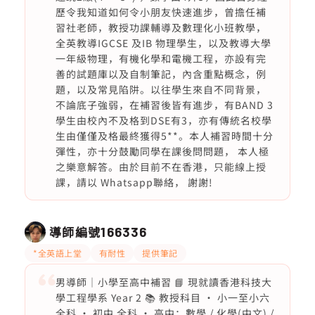
歷令我知道如何令小朋友快速進步，曾擔任補
習社老師，教授功課輔導及數理化小班教學，
全英教導IGCSE 及IB 物理學生，以及教導大學
一年級物理，有機化學和電機工程，亦設有完
善的試題庫以及自制筆記，內含重點概念，例
題，以及常見陷阱。以往學生來自不同背景，
不論底子強弱，在補習後皆有進步，有BAND 3
學生由校內不及格到DSE有3，亦有傳統名校學
生由僅僅及格最終獲得5**。本人補習時間十分
彈性，亦十分鼓勵同學在課後問問題， 本人極
之樂意解答。由於目前不在香港，只能線上授
課，請以 Whatsapp聯絡， 謝謝!
導師編號
166336
*全英語上堂
有耐性
提供筆記
男導師｜小學至高中補習 📘 現就讀香港科技大
學工程學系 Year 2 📚 教授科目 • 小一至小六
全科 • 初中 全科 • 高中：數學 / 化學(中文) /