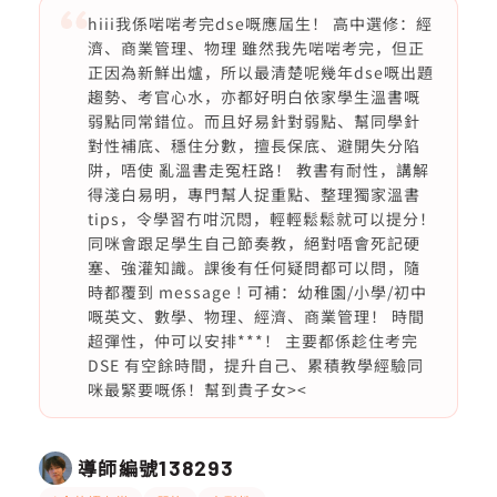
hiii我係啱啱考完dse嘅應屆生！ 高中選修：經
濟、商業管理、物理 雖然我先啱啱考完，但正
正因為新鮮出爐，所以最清楚呢幾年dse嘅出題
趨勢、考官心水，亦都好明白依家學生溫書嘅
弱點同常錯位。而且好易針對弱點、幫同學針
對性補底、穩住分數，擅長保底、避開失分陷
阱，唔使 亂溫書走冤枉路！ 教書有耐性，講解
得淺白易明，專門幫人捉重點、整理獨家溫書
tips，令學習冇咁沉悶，輕輕鬆鬆就可以提分！
同咪會跟足學生自己節奏教，絕對唔會死記硬
塞、強灌知識。課後有任何疑問都可以問，隨
時都覆到 message ! 可補：幼稚園/小學/初中
嘅英文、數學、物理、經濟、商業管理！ 時間
超彈性，仲可以安排***！ 主要都係趁住考完
DSE 有空餘時間，提升自己、累積教學經驗同
咪最緊要嘅係！幫到貴子女><
導師編號
138293