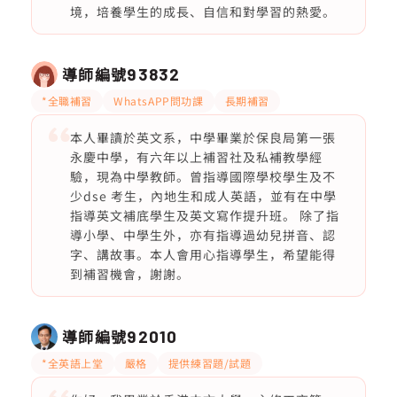
境，培養學生的成長、自信和對學習的熱愛。
導師編號
93832
*全職補習
WhatsAPP問功課
長期補習
本人畢讀於英文系，中學畢業於保良局第一張
永慶中學，有六年以上補習社及私補教學經
驗，現為中學教師。曾指導國際學校學生及不
少dse 考生，內地生和成人英語，並有在中學
指導英文補底學生及英文寫作提升班。 除了指
導小學、中學生外，亦有指導過幼兒拼音、認
字、講故事。本人會用心指導學生，希望能得
到補習機會，謝謝。
導師編號
92010
*全英語上堂
嚴格
提供練習題/試題