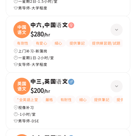
一星期2日-1.5小时/堂
男导师-大学程度
中六,中国语文
中国
语文
$280
/
hr
有耐性
有愛心
細心
提供筆記
提供練習題/試題
課程
上门补习-新蒲岗
一星期1日-2小时/堂
女导师-大学程度
中三,英国语文
英国
语文
$200
/
hr
*全英語上堂
嚴格
有耐性
細心
提供筆記
提供練習題
视像补习
-1小时/堂
男导师-DSE