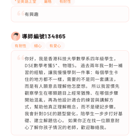
*全英語上堂
嚴格
有耐性
有興趣
導師編號
134865
有耐性
細心
有愛心
你好，我是香港科技大學數學系四年級學生，
DSE數學考獲5*、物理5。 過去兩年我一對一補
習的經驗，讓我慢慢學到一件事：每個學生卡
住的地方都不一樣，需要的不是同一套講法，
而是有人願意去理解他怎麼想。 所以我習慣先
觀察學生在哪類題目上經常猶豫、在哪個步驟
開始混亂，再為他設計適合的練習與講解方
式，幫助他真正理解概念，而不是硬記步驟。
我會針對DSE的題型變化，陪學生一步步打好基
礎、建立解題信心。 如果你正在找一位願意耐
心了解你孩子情況的老師，歡迎聯絡我。