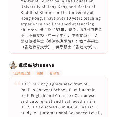
Master of Education in The Education
University of Hong Kong and Master of
Buddhist Studies in The University of
Hong Kong. I have over 10 years teaching
experience and I am good at teaching
children. 出生於1987年，屬兔，是3月的雙魚
座。英華女校（中一至中七，中國文學）；新
聞及傳播學士（香港珠海學院）；教育學碩士
（香港教育大學）；佛學碩士（香港大學）。
導師編號
166848
*全英語上堂
嚴格
有耐性
Hi! I’m Vincy. I graduated from St.
Paul’s Convent School. I’m fluent in
both English and Chinese ( Cantonese
and putonghua) and I achieved an 8 in
IELTS. I also scored 8 in IGCSE English. I
study IAL (International Advanced Level),