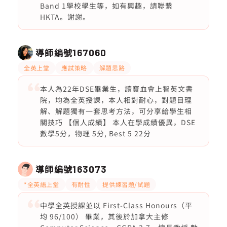
Band 1學校學生等，如有興趣，請聯繫
HKTA。謝謝。
導師編號
167060
全英上堂
應試策略
解題思路
本人為22年DSE畢業生，讀寶血會上智英文書
院，均為全英授課，本人相對耐心，對題目理
解、解題獨有一套思考方法，可分享給學生相
關技巧 【個人成績】 本人在學成績優異，DSE
數學5分，物理 5分, Best 5 22分
導師編號
163073
*全英語上堂
有耐性
提供練習題/試題
中學全英授課並以 First-Class Honours（平
均 96/100） 畢業，其後於加拿大主修