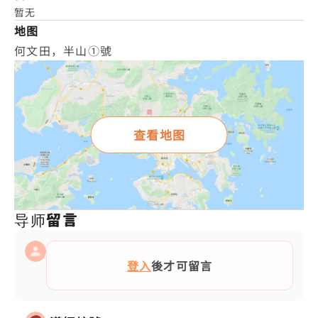
暂无
地图
何文田，半山①號
查看地图
导师留言
登入
後才可留言