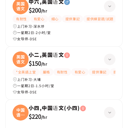
中六,英国语文
英国
语文
$200
/
hr
有耐性
有愛心
細心
提供筆記
提供練習題/試題
指導
上门补习-深水埗
一星期2日-2小时/堂
女导师-DSE
小二,英国语文
英国
语文
$150
/
hr
*全英語上堂
嚴格
有耐性
有愛心
提供筆記
提供練習
上门补习-大埔
一星期2日-1.5小时/堂
女导师-DSE
小四,中国语文(小四)
中国
语文
$220
/
hr
(