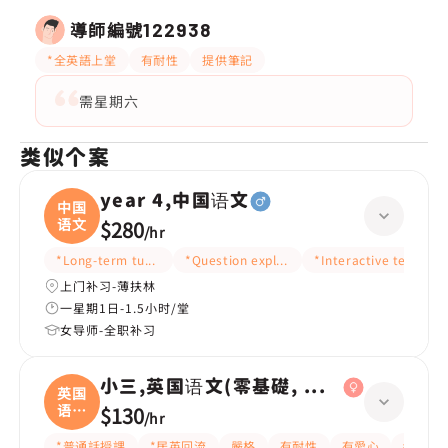
導師編號
122938
*全英語上堂
有耐性
提供筆記
需星期六
类似个案
year 4,中国语文
中国
语文
$280
/
hr
*Long-term tutoring
*Question explanation
*Interactive teaching
上门补习-薄扶林
一星期1日-1.5小时/堂
女导师-全职补习
小三,英国语文(零基礎, 會話)
英国
语文
$130
/
hr
(
*普通話授課
*居英回流
嚴格
有耐性
有愛心
細心