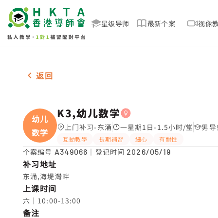
星级导师
最新个案
视像
女-1名 K3,幼儿数学，东涌 补习推介
返回
K3,幼儿数学
幼儿
上门补习-东涌
一星期1日-1.5小时/堂
男导
数学
互動教學
長期補習
細心
有耐性
个案编号
A349066
｜登记时间
2026/05/19
补习地址
东涌,海堤灣畔
上课时间
六｜10:00-13:00
备注