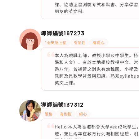
課、協助溫習測驗考試和默書、分享學習
朋友的英文科。
導師編號
167273
*全英語上堂
有耐性
有愛心
本人為現職老師，教授小學及中學生。持
學和人文）。有於本地學校教授中文、常
過八年。曾補習之對象有幼稚園、小學及
教師及具教學背景與知識，熟知sylla
英文上課。
導師編號
137312
嚴格
有耐性
細心
Hello 本人為香港都會大學year2
題，並且兩年在教育行列嘅相關經驗，明