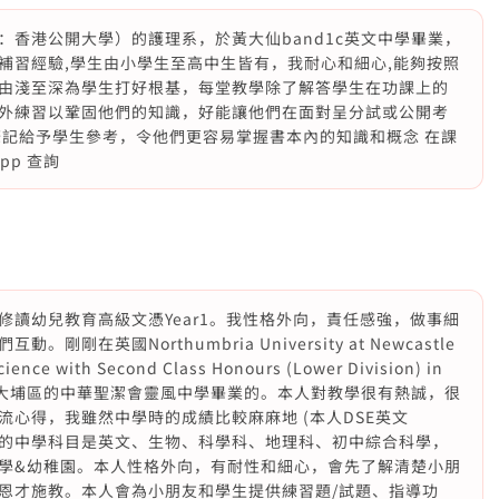
香港公開大學）的護理系，於黃大仙band1c英文中學畢業，
補習經驗,學生由小學生至高中生皆有，我耐心和細心,能夠按照
由淺至深為學生打好根基，每堂教學除了解答學生在功課上的
外練習以鞏固他們的知識，好能讓他們在面對呈分試或公開考
筆記給予學生參考，令他們更容易掌握書本內的知識和概念 在課
pp 查詢
讀幼兒教育高級文憑Year1。我性格外向，責任感強，做事細
在英國Northumbria University at Newcastle
cience with Second Class Honours (Lower Division) in
畢業了。我在大埔區的中華聖潔會靈風中學畢業的。本人對教學很有熱誠，很
心得，我雖然中學時的成績比較麻麻地 (本人DSE英文
強最熱愛的中學科目是英文、生物、科學科、地理科、初中綜合科學，
學&幼稚園。本人性格外向，有耐性和細心，會先了解清楚小朋
恩才施教。本人會為小朋友和學生提供練習題/試題、指導功