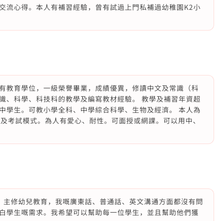
交流心得。本人有補習經驗，曾有試過上門私補過幼稚園K2小
有教育學位，一級榮譽畢業，成績優異，修讀中文及常識（科
識、科學、科技科的教學及編寫教材經驗。 教學及補習年資超
中學生。可教小學全科、中學綜合科學、生物及經濟。 本人為
bus及考試模式。為人有愛心、耐性。可面授或網課。可以用中、
嘅學生，主修幼兒教育，我嘅廣東話、普通話、英文溝通方面都沒有問
白學生嘅需求。我希望可以幫助每一位學生，並且幫助他們獲