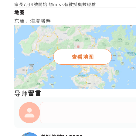
家長7月4號開始 想miss有教授奧數經驗
地图
东涌，海堤灣畔
查看地图
导师留言