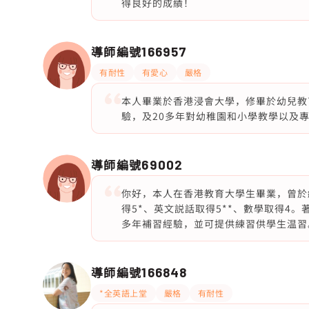
得良好的成績！
導師編號
166957
有耐性
有愛心
嚴格
本人畢業於香港浸會大學，修畢於幼兒教
驗，及20多年對幼稚園和小學教學以及專業
導師編號
69002
你好，本人在香港教育大學生畢業，曾於
得5*、英文説話取得5**、數學取得4
多年補習經驗，並可提供練習供學生温習
導師編號
166848
*全英語上堂
嚴格
有耐性