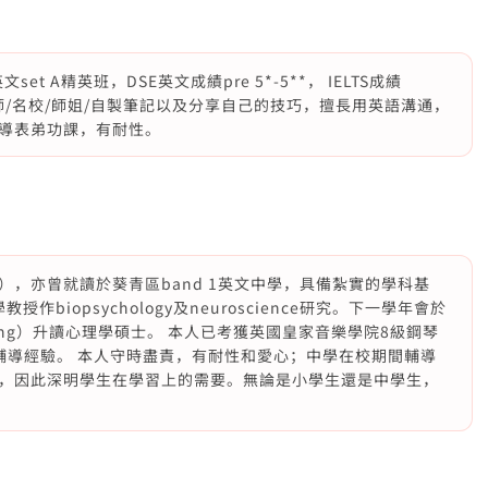
t A精英班，DSE英文成績pre 5*-5**， IELTS成績
名師/名校/師姐/自製筆記以及分享自己的技巧，擅長用英語溝通，
導表弟功課，有耐性。
，亦曾就讀於葵青區band 1英文中學，具備紮實的學科基
學教授作biopsychology及neuroscience研究。下一學年會於
Hong Kong）升讀心理學碩士。 本人已考獲英國皇家音樂學院8級鋼琴
輔導經驗。 本人守時盡責，有耐性和愛心；中學在校期間輔導
，因此深明學生在學習上的需要。無論是小學生還是中學生，