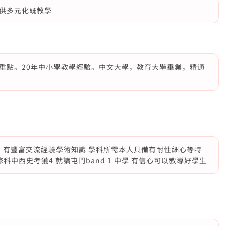
供多元化既教學
重點。20年中小學教學經驗。中文大學，教育大學畢業，精通
 有豐富交流經驗學術知識 學科所需本人具備有耐性細心等特
修科中西史考獲4 就讀屯門band 1 中學 有信心可以教導好學生