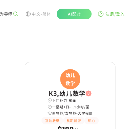
为导师
中文-简体
AI配对
注册/登入
r
幼儿
数学
K3,幼儿数学
上门补习-东涌
一星期1日-1.5小时/堂
男导师/女导师-大学程度
互動教學
長期補習
細心