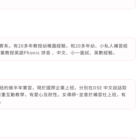
育系。有20多年教授幼稚園經驗，和20多年幼、小私人補習經
教授英語Phonic 拼音 、中文、小一面試、英數經驗。
紐約做半年實習，現於國際企業上班。分別在DSE 中文說話取
。著重互動教學，有愛心及耐性。女導師~並曾於補習社上班，有
。