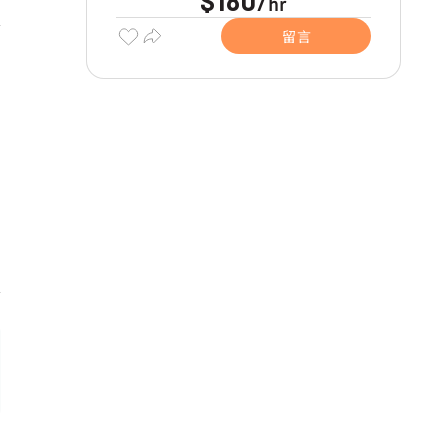
$180
hr
/
留言