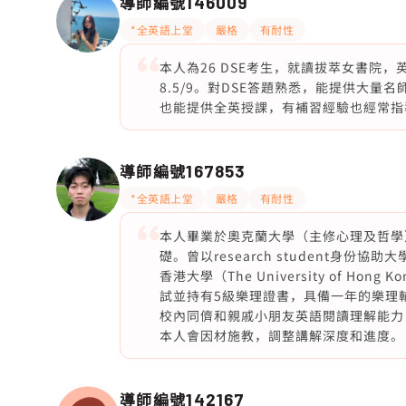
導師編號
146009
*全英語上堂
嚴格
有耐性
本人為26 DSE考生，就讀拔萃女書院，英文se
8.5/9。對DSE答題熟悉，能提供大量
也能提供全英授課，有補習經驗也經常指
導師編號
167853
*全英語上堂
嚴格
有耐性
本人畢業於奧克蘭大學（主修心理及哲學）
礎。曾以research student身份協助大
香港大學（The University of 
試並持有5級樂理證書，具備一年的樂理
校內同儕和親戚小朋友英語閱讀理解能力
本人會因材施教，調整講解深度和進度。
導師編號
142167