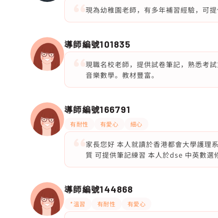
現為幼稚園老師，有多年補習經驗，可提
導師編號
101835
現職名校老師，提供試卷筆記，熟悉考試
音樂數學。教材豐富。
導師編號
166791
有耐性
有愛心
細心
家長您好 本人就讀於香港都會大學護理系
質 可提供筆記練習 本人於dse 中英數選
導師編號
144868
*溫習
有耐性
有愛心