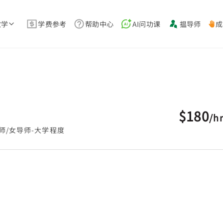
教学
学费参考
帮助中心
AI问功课
揾导师
成
$180
/
h
师/女导师-大学程度