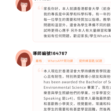
家長你好，本人就讀香港都會大學（前身：
我的專長是中英學和科學科等，有一年的
每一位學生的需要和特質加以指導。教學
問題和温習外，還會為學生準備不同的額
試時更得心應手 另外本人有大量練習和
後如有任何問題，歡迎家長/學生WhatsA
導師編號
164767
嚴格
WhatsAPP問功課
提供練習題/試題
本人現在於香港浸會大學持續教育學院進修
心且有耐性，特別熱愛教導小朋友和與他們互動。剛剛
has been awarded the Bachelor of S
Environmental Science 
樂意與學生照顧他們的學業，分享學習交流
Speaking 是Lv4)，但是本人最
和喜歡教小學英文，視覺藝術，常識和科
友學生的需要和有甚麼學習困難，然後再