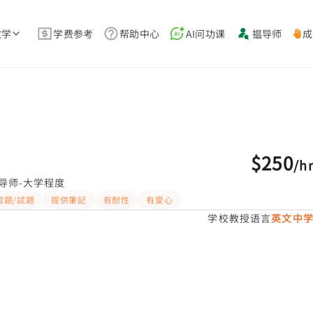
教学
学费参考
帮助中心
AI问功课
揾导师
成
$250
/
h
导师-大学程度
習題/試題
提供筆記
有耐性
有愛心
学校教授语言
英文中