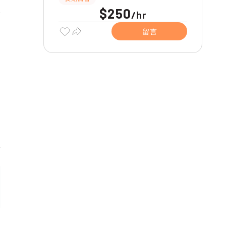
$250
hr
/
留言