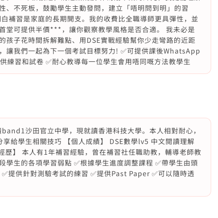
性、不死板，鼓勵學生主動發問，建立「唔明問到明」的習
） 明白補習是家庭的長期開支。我的收費比全職導師更具彈性，並
堂可提供半價***，讓你觀察教學風格是否合適。 我未必是
的孩子花時間拆解難點、用DSE實戰經驗幫你少走彎路的近距
讓我們一起為下一個考試目標努力! ✅可提供課後WhatsApp
提供練習和試卷 ✅耐心教導每一位學生會用唔同嘅方法教學生
，讀band1沙田官立中學，現就讀香港科技大學。本人相對耐心，
給學生相關技巧 【個人成績】 DSE數學lv5 中文閱讀理解
/補習經歷】 本人有1年補習經驗，曾在補習社任職助教，輔導老師教
段學生的各項學習弱點 ✅根據學生進度調整課程 ✅帶學生由頭
提供針對測驗考試的練習 ✅提供Past Paper ✅可以隨時透