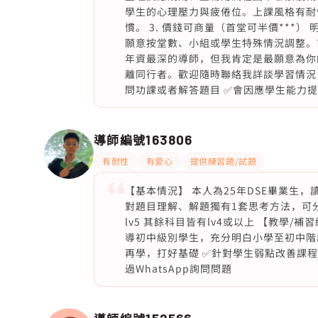
學生的心理壓力與疲倦位。上課風格有耐
慣。 3. 價錢可商量（首堂可半價***
願意按堂數、小組或學生特殊情況調整。首
年資最深的導師，但我肯定是最願意為你
離同行者。歡迎隨時聯絡我詳談學習情況，
問功課或者解答題目 ✅會因應學生能力
導師編號
163806
有耐性
有愛心
提供練習題/試題
【基本情況】 本人為25年DSE畢業生
對題目理解、解題獨有1套思考方法，可分享
lv5 其餘科目皆有lv4或以上 【教學
導初中級別學生，充分明白小學至初中階
再學，打好基礎 ✅針對學生弱點改善課程 ✅
過WhatsApp詢問問題