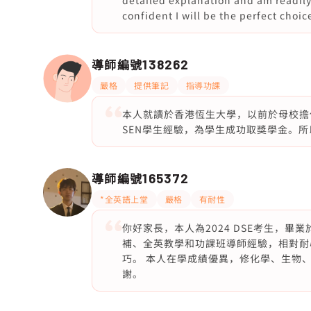
detailed explanation and am readily
confident I will be the perfect choice
導師編號
138262
嚴格
提供筆記
指導功課
本人就讀於香港恆生大學，以前於母校擔
SEN學生經驗，為學生成功取獎學金。
導師編號
165372
*全英語上堂
嚴格
有耐性
你好家長，本人為2024 DSE考生，畢
補、全英教學和功課班導師經驗，相對耐
巧。 本人在學成績優異，修化學、生物
謝。