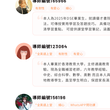
導師編號
165966
有耐性
有愛心
細心
本人為2025年DSE畢業生，就讀優才
法，可傳授實用學習及答題技巧。 具備
清學習重點。 可提供課堂學習筆記，涵
導師編號
123064
*全英語上堂
有耐性
有愛心
本人畢業於香港教育大學，主修通識教育
驗。現為全職補習老師，六年教學經驗。
中史、綜合科學、數學、奧數 而且本人
地教導學生，直至學生明白，保證家長滿
導師編號
156196
*全英語上堂
細心
WhatsAPP問功課