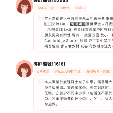
導師編號
152566
*全英語上堂
有耐性
有愛心
本人為都會大學護理學系三年級學生 畢業於ban
🇫🇮交流1年 ✨2️⃣0️⃣1️⃣8️⃣獲獎學金去丹
（相等DSE Lv.5) 在DSE文憑試中
朋友更為有耐性 現有 二歲至五歲 及小二至
Cambridge Starter 經驗 亦可
補習經驗 會自備教材 試卷 有教授專注
導師編號
116181
長期補習
WhatsAPP問功課
提供教琴（音樂）
本人畢業於庇理羅士女子中學，獲香港大
學全級第四。文憑試化學、英文說話5*，物
任職，亦曾於不同中小學（包括並不限於
學、將軍澳循道衛理小學）、琴行、私人
材施教。