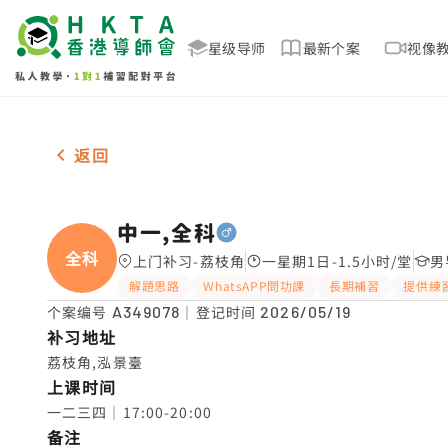
星级导师
最新个案
视像
男-1名 中一,全科，荔枝角 补习推介
返回
中一,全科
全科
上门补习-荔枝角
一星期1日-1.5小时/堂
男
解題思路
WhatsAPP問功課
長期補習
提供練
个案编号
A349078
｜登记时间
2026/05/19
补习地址
荔枝角,泓景臺
上课时间
一二三四｜17:00-20:00
备注