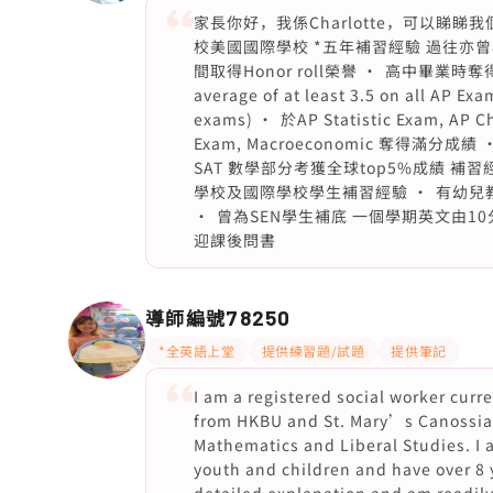
家長你好，我係Charlotte，可以睇睇
校美國國際學校 *五年補習經驗 過往亦曾
間取得Honor roll榮譽 •⁠ ⁠高中畢業時奪得AP S
average of at least 3.5 on all AP Exa
exams) •⁠ ⁠於AP Statistic Exam, AP 
Exam, Macroeconomic 奪得滿分成績 •
SAT 數學部分考獲全球top5%成績 補習經
學校及國際學校學生補習經驗 •⁠ ⁠有幼兒教育
•⁠ ⁠曾為SEN學生補底 一個學期英文由10
迎課後問書
導師編號
78250
*全英語上堂
提供練習題/試題
提供筆記
I am a registered social worker curr
from HKBU and St. Mary’s Canossian
Mathematics and Liberal Studies. I
youth and children and have over 8 y