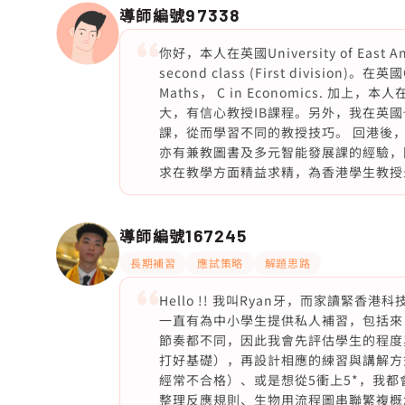
導師編號
97338
你好，本人在英國University of East A
second class (First division)。在
Maths， C in Economics. 加
大，有信心教授IB課程。另外，我在英
課，從而學習不同的教授技巧。 回港後
亦有兼教圖書及多元智能發展課的經驗，
求在教學方面精益求精，為香港學生教授
導師編號
167245
長期補習
應試策略
解題思路
Hello !! 我叫Ryan牙，而家讀緊香
一直有為中小學生提供私人補習，包括來
節奏都不同，因此我會先評估學生的程度與
打好基礎），再設計相應的練習與講解方式
經常不合格）、或是想從5衝上5*，我
整理反應規則、生物用流程圖串聯繁複概念