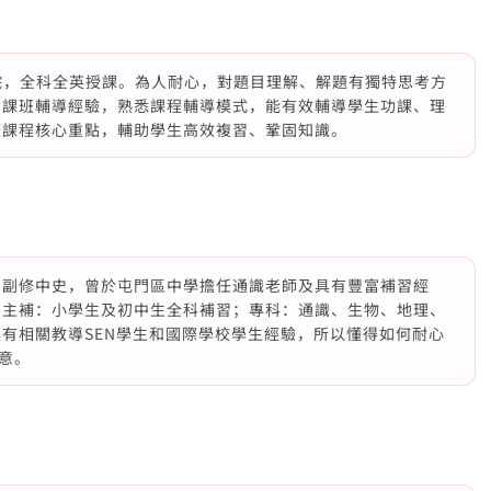
書院，全科全英授課。為人耐心，對題目理解、解題有獨特思考方
功課班輔導經驗，熟悉課程輔導模式，能有效輔導學生功課、理
蓋課程核心重點，輔助學生高效複習、鞏固知識。
 副修中史，曾於屯門區中學擔任通識老師及具有豐富補習經
 主補：小學生及初中生全科補習；專科：通識、生物、地理、
具有相關教導SEN學生和國際學校學生經驗，所以懂得如何耐心
意。