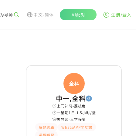
为导师
中文-简体
AI配对
注册/登入
r
全科
学
中一,全科
上门补习-荔枝角
一星期1日-1.5小时/堂
男导师-大学程度
解題思路
WhatsAPP問功課
長期補習