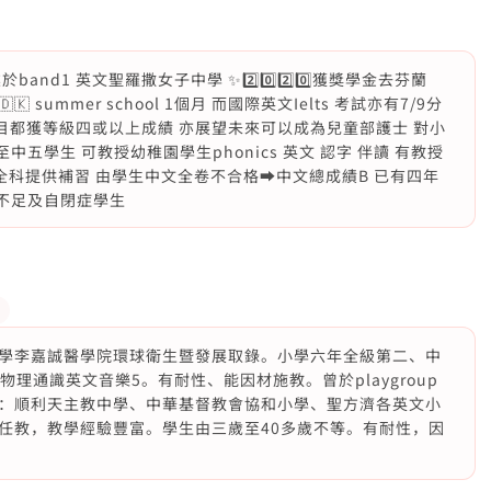
d1 英文聖羅撒女子中學 ✨2️⃣0️⃣2️⃣0️⃣獲獎學金去芬蘭
麥🇩🇰 summer school 1個月 而國際英文Ielts 考試亦有7/9分
所有科目都獲等級四或以上成績 亦展望未來可以成為兒童部護士 對小
中五學生 可教授幼稚園學生phonics 英文 認字 伴讀 有教授
為小學生全科提供補習 由學生中文全卷不合格➡️中文總成績B 已有四年
力不足及自閉症學生
學李嘉誠醫學院環球衛生暨發展取錄。小學六年全級第二、中
理通識英文音樂5。有耐性、能因材施教。曾於playgroup
：順利天主教中學、中華基督教會協和小學、聖方濟各英文小
任教，教學經驗豐富。學生由三歲至40多歲不等。有耐性，因