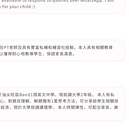
 available to respond to queries over WhatsApp. I am
 for your child :)
任PT老師及具有豐富私補和補習社經驗。本人具有相關教導
所以懂得耐心地教導學生，保證家長滿意。
業於油尖旺區Band1頭英文中學。現就讀大學2年級。 本人有私
心，對題目理解、解題獨有1套思考方法，可分享給學生相關技
、經濟，現於大學就讀護理學。 本人時間彈性，可配合家長，謝