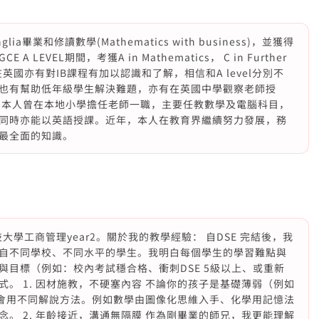
nglia畢業和修讀數學(Mathematics with business)，並獲得
英國GCE A LEVEL期間，考獲A in Mathematics， C in Further
上，本人在英國亦有對IB課程有加以認識和了解，相信和A level分別不
國也有幫助低年級學生解決難題，亦有在英國中學觀察老師授
，本人曾在本地小學擔任老師一職，主要任教數學及電腦科目，
同時亦能以英語授課。近年，本人在教育界繼續努力發展，務
最全面的知識。
港科技大學工商管理year2。關於我的教學經驗： 自DSE 完結後，我
自不同學校、不同水平的學生。我明白每個學生的學習難點與
目標（例如：校內考試穩合格、衝刺DSE 5級以上、或重新
。 1. 因材施教，不硬塞內容 不論你的孩子是基礎薄弱（例如
都會用不同解說方法。例如數學由圖像化思維入手、化學用記憶法
。 2. 年齡接近，溝通無隔膜 作為剛畢業的師兄，我更能理解