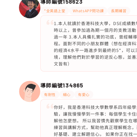
導師編號
158623
*全英語上堂
WhatsAPP問功課
長期補習
1.本人就讀於香港科技大學，DSE成績數學
時以上，曾參加過為期一個月的支教活動
過一年 3.本人具備扎實的功底，曾經輔
程。面對不同的小朋友群體（想在經濟科拿
的經濟4水平一路進步到最終的5*，可
境，理解他們對於學習的逆反心態，並善於
文皆有）
導師編號
134865
有耐性
細心
有愛心
你好，我是香港科技大學數學系四年級學生
驗，讓我慢慢學到一件事：每個學生卡住
解他怎麼想。 所以我習慣先觀察學生在
練習與講解方式，幫助他真正理解概念，
好基礎、建立解題信心。 如果你正在找