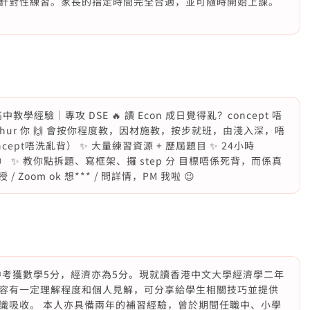
針對性練習。家長的指定時間完全合適，並可隨時開始上課。
中教學經驗｜專攻 DSE 🔥 讀 Econ 成日覺得亂？concept 唔
hur 你 🙌 會按你程度教，因材施教，按步就班，由淺入深，唔
cept唔洗亂背） ✨ 大量練習資源 + 歷屆題目 ✨ 24小時
） ✨ 教你點拆題、寫框架、攞 step 分 目標唔係死背，而係真
 Zoom ok 想*** / 問詳情，PM 我啦 😉
績中考獲數學5分，經濟亦為5分。現就讀香港中文大學經濟學二年
容有一定理解程度和個人見解，可分享給學生相關技巧並提供
識吸收。 本人亦具備兩年的補習經驗，曾於期間任職中、小學