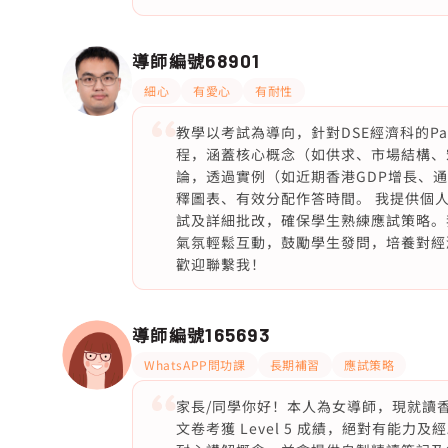
導師編號
68901
細心
有愛心
有耐性
教學以考試為導向，針對DSE經濟科的Pap
程，涵蓋核心概念（如供求、市場結構、
論，透過實例（如近期香港GDP增長、
釋圖表、有效分配作答時間。 我提供個
試及詳細批改，確保學生熟練應試策略。
氣氛輕鬆互動，鼓勵學生發問，培養對經
歡迎聯繫我！
導師編號
165693
WhatsAPP問功課
長期補習
應試策略
家長/同學你好！本人為女導師，現就讀
文卷考獲 Level 5 成績，絕對有能