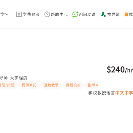
教学
学费参考
帮助中心
AI问功课
揾导师
成
$240
/
h
导师-大学程度
習題/試題
提供筆記
互動教學
課程設計
指導功課
細心
有愛
学校教授语言
中文中