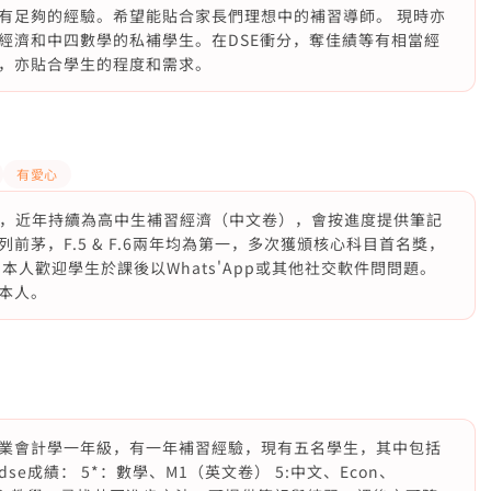
有足夠的經驗。希望能貼合家長們理想中的補習導師。 現時亦
經濟和中四數學的私補學生。在DSE衝分，奪佳績等有相當經
，亦貼合學生的程度和需求。
有愛心
5*，近年持續為高中生補習經濟（中文卷），會按進度提供筆記
茅，F.5 & F.6兩年均為第一，多次獲頒核心科目首名獎，
本人歡迎學生於課後以Whats'App或其他社交軟件問問題。
本人。
業會計學一年級，有一年補習經驗，現有五名學生，其中包括
成績： 5*：數學、M1（英文卷） 5:中文、Econ、