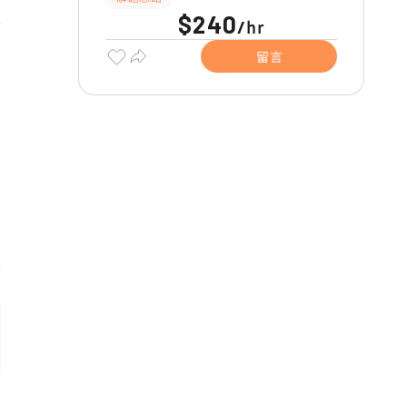
$240
hr
/
留言