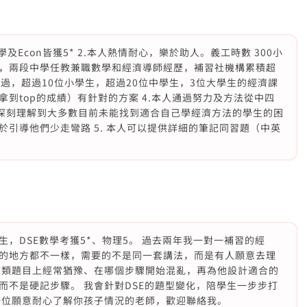
及Econ皆獲5* 2.本人熱情耐心，樂於助人。義工時數 300小
，兩段中學任教兼職數學和經濟導師經歷，補習社機構累積超
導過，超過10位小學生，超過20位中學生，3位大學生的經濟課
到top的成績）有針對的方案 4.本人通過努力及方法從中四
以深刻理解到大多數目前未能找到適合自己學經濟方法的學生的困
引導他們少走彎路 5. 本人可以提供詳細的筆記同習題（中英
，DSE數學考獲5*、物理5。 過去兩年我一對一補習的經
的地方都不一樣，需要的不是同一套講法，而是有人願意去理
哪類題目上經常猶豫、在哪個步驟開始混亂，再為他設計適合的
而不是硬記步驟。 我會針對DSE的題型變化，陪學生一步步打
一位願意耐心了解你孩子情況的老師，歡迎聯絡我。