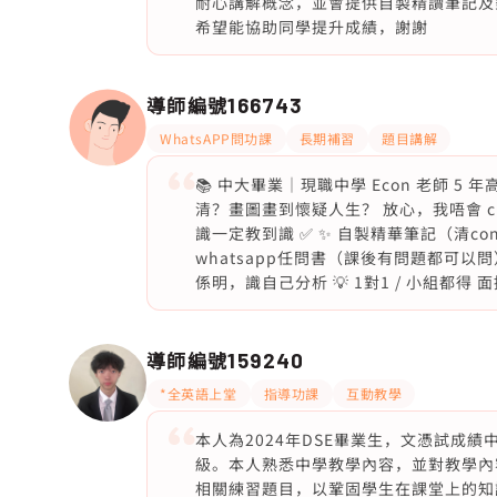
耐心講解概念，並會提供自製精讀筆記及
希望能協助同學提升成績，謝謝
導師編號
166743
WhatsAPP問功課
長期補習
題目講解
📚 中大畢業｜現職中學 Econ 老師 5 年高
清？畫圖畫到懷疑人生？ 放心，我唔會 c
識一定教到識 ✅ ✨ 自製精華筆記（清con
whatsapp任問書（課後有問題都可以問
係明，識自己分析 💡 1對1 / 小組都得 面授 /
導師編號
159240
*全英語上堂
指導功課
互動教學
本人為2024年DSE畢業生，文憑試成
級。本人熟悉中學教學內容，並對教學內
相關練習題目，以鞏固學生在課堂上的知