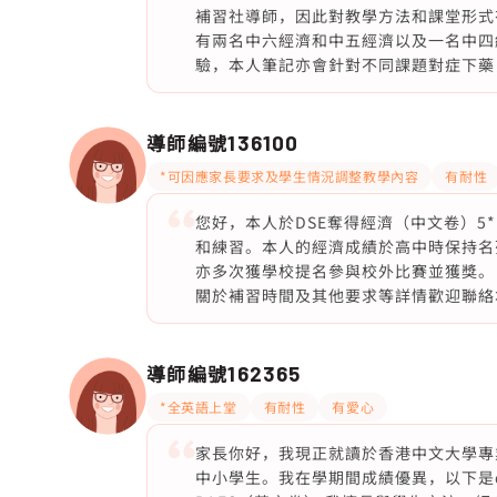
補習社導師，因此對教學方法和課堂形式
有兩名中六經濟和中五經濟以及一名中四
驗，本人筆記亦會針對不同課題對症下藥
導師編號
136100
*可因應家長要求及學生情況調整教學內容
有耐性
您好，本人於DSE奪得經濟（中文卷）
和練習。本人的經濟成績於高中時保持名列前
亦多次獲學校提名參與校外比賽並獲獎。 
關於補習時間及其他要求等詳情歡迎聯絡
導師編號
162365
*全英語上堂
有耐性
有愛心
家長你好，我現正就讀於香港中文大學專
中小學生。我在學期間成績優異，以下是dse