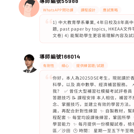
導師編號
55988
WhatsAPP問功課
課程設計
應試策略
1) 中大教育學系畢業, 4年日校及8年高中補
題, past paper by topics, HKEAA文件等)
文卷) 4) 能幫助學生更容易理解內容及試
導師編號
166014
有耐性
細心
提供練習題/試題
你好，本人為2025DSE考生，現就讀
科學，以及 高中數學、經濟補習服務。 📌 DS
我？ ✅ 曾任大型補習社模擬考試評卷員
答題技巧 📝 課程安排 本人相信，補
念、掌握技巧，並建立有效的學習方法。 
識，再配合針對性練習 ✨ 自製教材，幫助
程配套 ✨ 每堂均設課後練習，鞏固所學
學習能力 ✨ 每月提供一份模擬試卷，檢視
區／沙田 🕒 時間： 星期一至五下午至