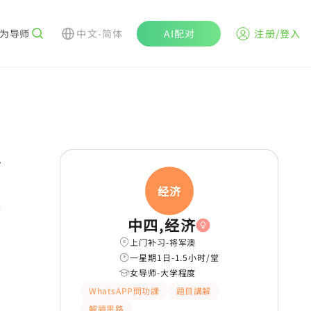
为导师
中文-简体
AI配对
注册/登入
r
经济
心
有耐性
嚴格
学
中四,经济
上门补习-将军澳
一星期1日-1.5小时/堂
女导师-大学程度
WhatsAPP問功課
題目講解
解題思路