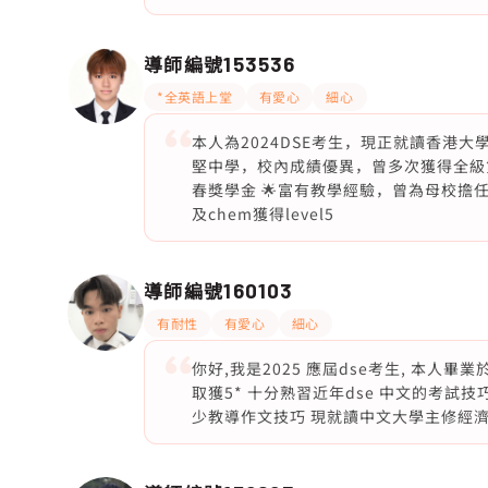
導師編號
153536
*全英語上堂
有愛心
細心
本人為2024DSE考生，現正就讀香港大
堅中學，校內成績優異，曾多次獲得全級第一 
春獎學金 🌟富有教學經驗，曾為母校擔任輔導班導師
及chem獲得level5
導師編號
160103
有耐性
有愛心
細心
你好,我是2025 應屆dse考生, 本人畢
取獲5* 十分熟習近年dse 中文的考試技
少教導作文技巧 現就讀中文大學主修經