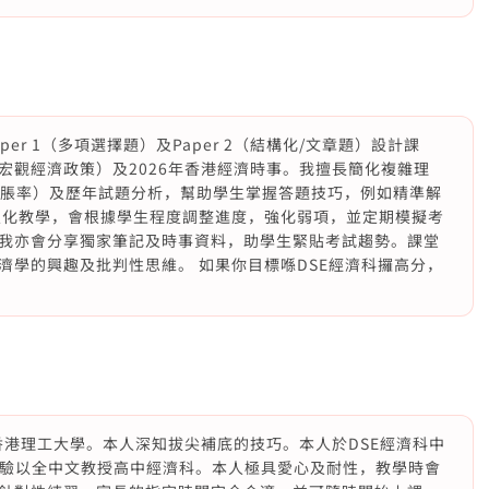
er 1（多項選擇題）及Paper 2（結構化/文章題）設計課
宏觀經濟政策）及2026年香港經濟時事。我擅長簡化複雜理
通脹率）及歷年試題分析，幫助學生掌握答題技巧，例如精準解
人化教學，會根據學生程度調整進度，強化弱項，並定期模擬考
我亦會分享獨家筆記及時事資料，助學生緊貼考試趨勢。課堂
濟學的興趣及批判性思維。 如果你目標喺DSE經濟科攞高分，
香港理工大學。本人深知拔尖補底的技巧。本人於DSE經濟科中
力及經驗以全中文教授高中經濟科。本人極具愛心及耐性，教學時會