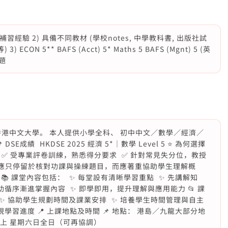
習經驗 2) 具備不同教材 (學校notes, 中學教科書, 出版社試
 3) ECON 5** BAFS (Acct) 5* Maths 5 BAFS (Mgnt) 5 (英
題
於香港中文大學。 本人提供小學全科、 初中中文／數學／經濟／
E成績 HKDSE 2025 經濟 5*｜數學 Level 5 ⭐ 為何選擇
 ✅ 受專業評卷訓練，熟悉得分要求 ✅ 針對常見失分位，教授
習不應只停留於核對功課與操練題目，而應著重協助學生理解概
 課堂內容包括： ✨ 每堂設有清晰學習重點 ✨ 先講解知
循序漸進掌握內容 ✨ 即學即用，提升理解與應用能力 📂 課
 ✨ 協助學生規劃時間及課業安排 ✨ 培養學生時間管理與自主
學習進度 📍 上課地點及時間 📌 地點： 港島／九龍大部分地
晚上 星期六日全日（可再協調）