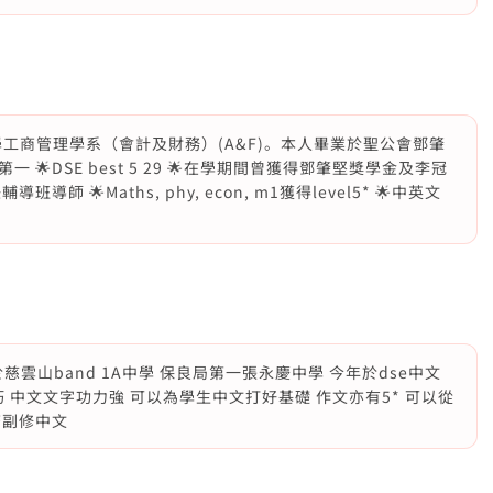
學工商管理學系（會計及財務）(A&F)。本人畢業於聖公會鄧肇
DSE best 5 29 🌟在學期間曾獲得鄧肇堅獎學金及李冠
 🌟Maths, phy, econ, m1獲得level5* 🌟中英文
業於慈雲山band 1A中學 保良局第一張永慶中學 今年於dse中文
巧 中文文字功力強 可以為學生中文打好基礎 作文亦有5* 可以從
濟副修中文