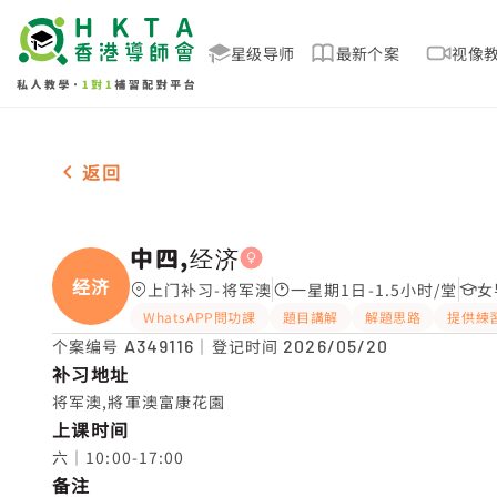
星级导师
最新个案
视像
女-1名 中四,经济，将军澳 补习推介
返回
中四,经济
经济
上门补习-将军澳
一星期1日-1.5小时/堂
女
WhatsAPP問功課
題目講解
解題思路
提供練
个案编号
A349116
｜登记时间
2026/05/20
补习地址
将军澳,將軍澳富康花園
上课时间
六｜10:00-17:00
备注