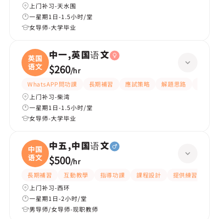
上门补习-天水围
一星期1日-1.5小时/堂
女导师-大学毕业
中一,英国语文
英国
语文
$260
/
hr
WhatsAPP問功課
長期補習
應試策略
解題思路
題目講
上门补习-柴湾
一星期1日-1.5小时/堂
女导师-大学毕业
中五,中国语文
中国
语文
$500
/
hr
長期補習
互動教學
指導功課
課程設計
提供練習題/試題
上门补习-西环
一星期1日-2小时/堂
男导师/女导师-现职教师