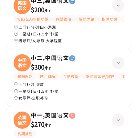
中三,英国语文
英国
语文
$200
/
hr
WhatsAPP問功課
應試策略
解題思路
指導功課
提供練
上门补习-沙田小沥源
一星期1日-1.5小时/堂
男导师/女导师-大学程度
小二,中国语文
中国
语文
$300
/
hr
解題思路
題目講解
互動教學
提供練習題/試題
有愛心
上门补习-佐敦
一星期1日-1.5小时/堂
女导师-全职补习
中一,英国语文
英国
语文
$270
/
hr
長期補習