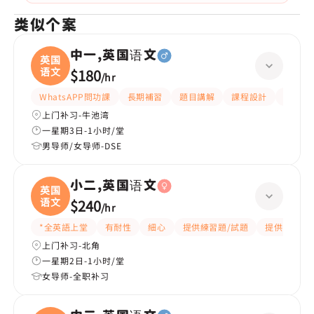
类似个案
中一,英国语文
英国
语文
$180
/
hr
WhatsAPP問功課
長期補習
題目講解
課程設計
指導功
上门补习-牛池湾
一星期3日-1小时/堂
男导师/女导师-DSE
小二,英国语文
英国
语文
$240
/
hr
*全英語上堂
有耐性
細心
提供練習題/試題
提供筆記
上门补习-北角
一星期2日-1小时/堂
女导师-全职补习