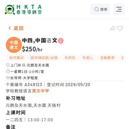
搜索
女-1名 中四,中国语文，元朗及天水围 补习推介
返回
中四,中国语文
中国
语文
$250
/
hr
提供筆記
提供練習題/試題
有耐性
有愛心
互動教學
指導
上门补习-元朗及天水围
一星期1日-1小时/堂
女导师-大学程度
个案编号
｜登记时间
A349123
2026/05/20
学校教授语言
英文中学
补习地址
元朗及天水围,天水圍 天瑞村
上课时间
一二四五｜13:00-17:00
备注