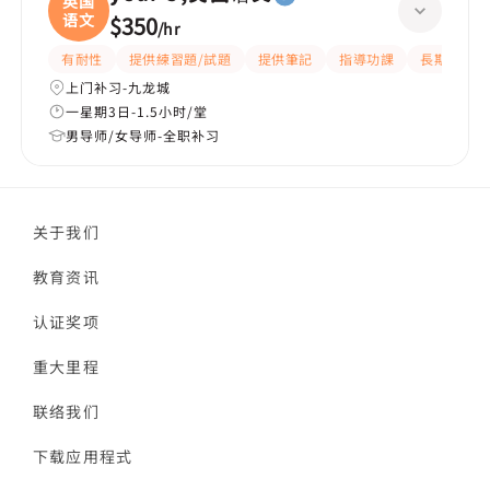
英国
语文
$350
/
hr
有耐性
提供練習題/試題
提供筆記
指導功課
長期補習
上门补习-九龙城
一星期3日-1.5小时/堂
男导师/女导师-全职补习
关于我们
教育资讯
认证奖项
重大里程
联络我们
下载应用程式