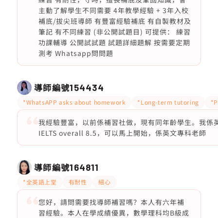
主動了解學生不同需要 4年教學經驗 + 3年入校
補底/拔尖班導師 有豐富經驗補底 有自製教材及
筆記 有不同練習 (非公開試題目) 可提供： 練習
功課輔導 公開試試題 試題詳細題解 按需要定期
測考 Whatsapp問問題
導師編號
154434
*WhatsAPP asks about homework
*Long-term tutoring
*P
我經驗豐富，以前係補習社做，現有同年齡學生。我係英文
IELTS overall 8.5，可以馬上開始，係英文專科老師
導師編號
164811
*全英語上堂
有耐性
細心
您好，請問需要找導師補習嗎？本人有六年補
習經驗。本人在學成績優異，數學理科均B級成