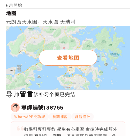
6月開始
地图
元朗及天水围，天水圍 天瑞村
查看地图
导师留言
该补习个案已完结
導師編號
138755
WhatsAPP問功課
長期補習
課程設計
數學科專科專教 學生有心學習 會準時完成額外
練習 有耐性，守時，擅長補底及鞏固知識，會