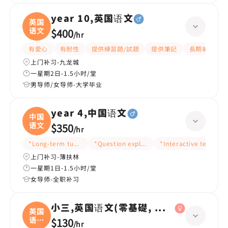
year 10,英国语文
英国
语文
$400
/
hr
有愛心
有耐性
提供練習題/試題
提供筆記
長期補習
上门补习-九龙城
一星期2日-1.5小时/堂
男导师/女导师-大学毕业
year 4,中国语文
中国
语文
$350
/
hr
*Long-term tutoring
*Question explanation
*Interactive teaching
上门补习-薄扶林
一星期1日-1.5小时/堂
女导师-全职补习
小三,英国语文(零基礎, 會話)
英国
语文
$130
/
hr