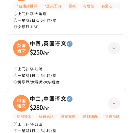
(
*普通話授課
*居英回流
嚴格
有耐性
有愛心
細心
上门补习-大角咀
一星期3日-1.5小时/堂
女导师-DSE
中四,英国语文
英国
语文
$250
/
hr
上门补习-红磡
一星期1日-1.5小时/堂
男导师/女导师-大学程度
中二,中国语文
中国
语文
$280
/
hr
長期補習
解題思路
應試策略
題目講解
指導功課
細
上门补习-蓝田
一星期1日-1.5小时/堂