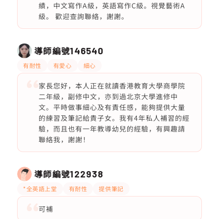
績，中文寫作A級，英語寫作C級。視覺藝術A
級。 歡迎查詢聯絡，謝謝。
導師編號
146540
有耐性
有愛心
細心
家長您好，本人正在就讀香港教育大學商學院
二年級，副修中文，亦到過北京大學進修中
文。平時做事細心及有責任感，能夠提供大量
的練習及筆記給貴子女。我有4年私人補習的經
驗，而且也有一年教導幼兒的經驗，有興趣請
聯絡我，謝謝！
導師編號
122938
*全英語上堂
有耐性
提供筆記
可補