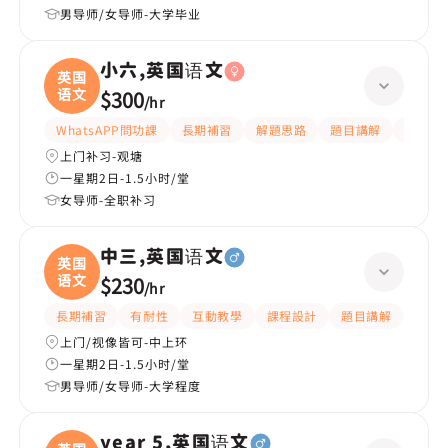
男导师/女导师-大学毕业
小六,英国语文
英国
语文
$300
/
hr
WhatsAPP問功課
長期補習
解題思路
題目講解
提供練
上门补习-观塘
一星期2日-1.5小时/堂
女导师-全职补习
中三,英国语文
英国
语文
$230
/
hr
長期補習
有耐性
互動教學
課程設計
題目講解
解題
上门/视像皆可-中上环
一星期2日-1.5小时/堂
男导师/女导师-大学程度
year 5,英国语文