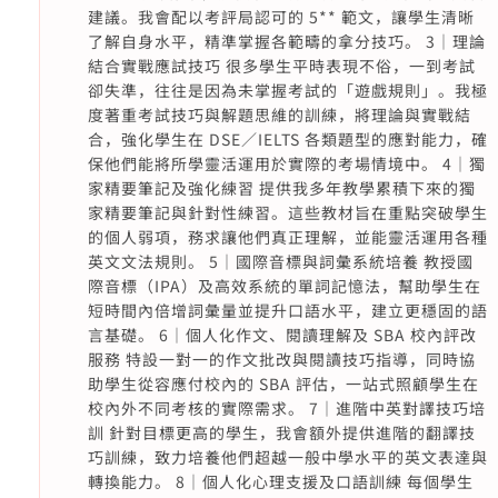
建議。我會配以考評局認可的 5** 範文，讓學生清晰
了解自身水平，精準掌握各範疇的拿分技巧。 3｜理論
結合實戰應試技巧 很多學生平時表現不俗，一到考試
卻失準，往往是因為未掌握考試的「遊戲規則」。我極
度著重考試技巧與解題思維的訓練，將理論與實戰結
合，強化學生在 DSE／IELTS 各類題型的應對能力，確
保他們能將所學靈活運用於實際的考場情境中。 4｜獨
家精要筆記及強化練習 提供我多年教學累積下來的獨
家精要筆記與針對性練習。這些教材旨在重點突破學生
的個人弱項，務求讓他們真正理解，並能靈活運用各種
英文文法規則。 5｜國際音標與詞彙系統培養 教授國
際音標（IPA）及高效系統的單詞記憶法，幫助學生在
短時間內倍增詞彙量並提升口語水平，建立更穩固的語
言基礎。 6｜個人化作文、閱讀理解及 SBA 校內評改
服務 特設一對一的作文批改與閱讀技巧指導，同時協
助學生從容應付校內的 SBA 評估，一站式照顧學生在
校內外不同考核的實際需求。 7｜進階中英對譯技巧培
訓 針對目標更高的學生，我會額外提供進階的翻譯技
巧訓練，致力培養他們超越一般中學水平的英文表達與
轉換能力。 8｜個人化心理支援及口語訓練 每個學生