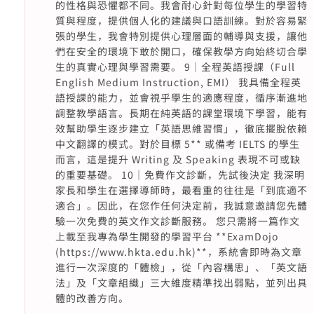
的性格與恐懼都不同。我會耐心針對每位學生的學習特
質與程度，提供個人化的建議與口語訓練。對於容易緊
張的學生，我會特別提供心理層面的輔導與支援，讓他
們在安全的環境下敢於開口，確保教學方向始終切合學
生的真實心理與學習需要。 9｜全程英語授課（Full
English Medium Instruction, EMI） 我具備全程英
語授課的能力，並會視乎學生的適應程度，循序漸進地
調整教學語言。長期在純英語的課堂環境下學習，能有
效幫助學生逐步建立「英語思維習慣」，徹底擺脫依賴
中文翻譯的模式。對於目標 5** 或備考 IELTS 的學生
而言，這是提升 Writing 及 Speaking 表現不可或缺
的重要基礎。 10｜免費作文診斷，先試後決定 我深明
家長和學生在選擇導師時，最看重的往往是「到底適不
適合」。因此，在您作任何決定前，我誠意邀請您先體
驗一次免費的英文作文診斷服務。 您只需將一篇作文
上載至我專為學生開發的學習平台 **ExamDojo
(https://www.hkta.edu.hk)**，系統會即時為文章
進行一次深度的「體檢」，從「內容構思」、「英文語
法」及「文章組織」三大維度精準找出弱點，並列出具
體的改善方向。
________________________________________