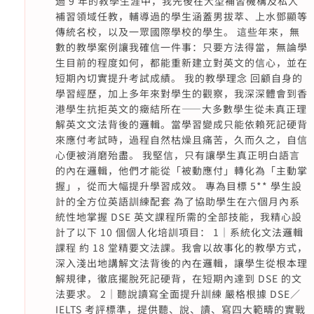
過 9 年的教學生涯中，我先後在大型補習機構及私人
補習領域任教，輔導過的學生涵蓋男拔萃、上水鄧顯等
傳統名校，以及一眾國際學校的學生。 這些年來，無
數的教學案例讓我確信一件事：只要方法得當，無論學
生目前的程度如何，都能重新建立對英文的信心，並在
短期內切實提升考試成績。 我的教學理念 回顧自身的
學習經歷，加上多年來對學生的觀察，我深深體會到香
港學生抗拒英文的癥結所在——大多數學生從未真正理
解英文文法背後的邏輯。當學習變成只能依賴死記硬背
來應付考試時，過程自然枯燥且痛苦，久而久之，自信
心便被消磨殆盡。 我堅信，只有讓學生真正明白語言
的內在邏輯，他們才能從「被動應付」轉化為「主動掌
握」，從而大幅提升學習成效。 專為目標 5** 學生設
計的全方位英語訓練配套 為了協助學生在六個月內系
統性地掌握 DSE 英文課程所需的全部技能，我精心設
計了以下 10 個個人化培訓項目： 1｜系統化文法邏輯
課程 約 18 堂精要文法課。我會以故事化的教學方式，
深入淺出地講解文法背後的內在邏輯，讓學生從根本理
解規律，徹底擺脫死記硬背，在短期內達到 DSE 的文
法要求。 2｜聽說讀寫全面提升訓練 嚴格根據 DSE／
IELTS 考評標準，提供聽、說、讀、寫四大範疇的實戰