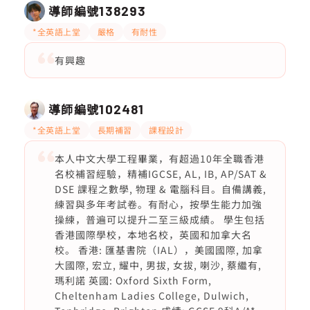
導師編號
138293
*全英語上堂
嚴格
有耐性
有興趣
導師編號
102481
*全英語上堂
長期補習
課程設計
本人中文大學工程畢業，有超過10年全職香港
名校補習經驗，精補IGCSE, AL, IB, AP/SAT &
DSE 課程之數學, 物理 & 電腦科目。自備講義,
練習與多年考試卷。有耐心，按學生能力加強
操練，普遍可以提升二至三級成績。 學生包括
香港國際學校，本地名校，英國和加拿大名
校。 香港: 匯基書院（IAL），美國國際, 加拿
大國際, 宏立, 耀中, 男拔, 女拔, 喇沙, 蔡繼有,
瑪利諾 英國: Oxford Sixth Form,
Cheltenham Ladies College, Dulwich,