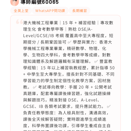
導師編號
60065
全英上堂
WhatsAPP問功課
長期補習
港大機械工程畢業｜15 年 + 補習經驗｜專攻數
理生化 會考數學甲等｜熟稔 DSE/A-
Level/GCSE/IB 考綱 覆蓋高中至大專程度，短
期提分 / 長期鞏固皆可 ✅ 學歷與實力：香港大
學機械工程專業畢業，精研數學、物理、化
學、生物四大學科，會考數學甲等成績，對數
理知識體系及解題邏輯有深層理解。 ✅ 豐富教
學經驗：15 年以上補習執教經歷，累計指導 50
+ 中學生至大專學生，擅長針對不同基礎、不同
學習能力的學生制定個性化教學方案，因材施
教。 ✅ 考試導向教學：手握 20 年 + 公開考試
真題庫，配套專屬課後練習題，強化試題操練
與解題技巧，精准對接 DSE、A-Level、
GCSE、IB 各類考試要求，提升應試能力。 ✅
負責任教學態度：為人極具耐性，溝通高效，
課後全天候解答疑問；實時跟進學生成績進
度，科學佈置課後功課，引導學生養成自主自