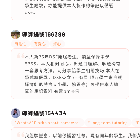
學生經驗，亦能提供本人製作的筆記以備戰
dse。
導師編號
166399
有耐性
有愛心
細心
本人為26年DSE應屆考生，讀聖保祿中學
SPSS，本人相對耐心，對題目理解、解題獨有
一套思考方法，可分享給學生相關技巧 本人在
學成績優異，DSE英文pre有星 現時學生來自銅
鑼灣軒尼詩官立小學、協恩等；可提供本人編
寫的筆記資料 有意pm🙏🏻
導師編號
154434
*WhatsAPP asks about homework
*Long-term tutoring
*P
我經驗豐富，以前係補習社做，現有同年齡學生。我係英文