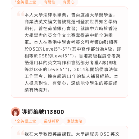
*全英語上堂
有耐性
有愛心
本人大學法律系畢業，曾兩度獲大學獎學金，
商業法英文論文曾被挑選刊登於世界知名學術
期刊，曾在荷蘭銀行實習；就讀中六時於香港
大學舉辦的英文作文比賽奪得高中組全港季
軍。本人在香港中學會考英文科考獲B級(相等
於DSE的Level5*-5**(其中寫作部分為A級，即
相等於DSE的Level5**)，香港高級程度會考英
語運用科的英文寫作和會話部分考獲A級(即相
等於DSE的Level5**)，2014年開始從事法律
工作至今，擁有超過11年的私人補習經驗。本
人極具耐性、有愛心，深信能令學生的英語成
績有所提升。
導師編號
113800
*全英語上堂
長期補習
應試策略
我在大學教授英語課程。大學課程與 DSE 英文