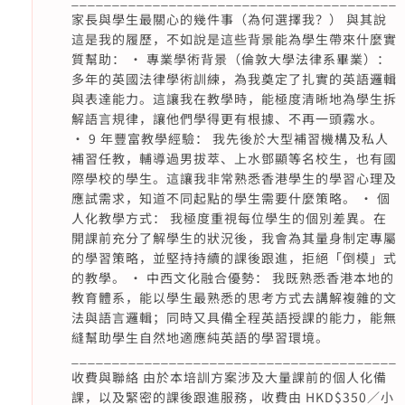
家長與學生最關心的幾件事（為何選擇我？） 與其說
這是我的履歷，不如說是這些背景能為學生帶來什麼實
質幫助： • 專業學術背景（倫敦大學法律系畢業）：
多年的英國法律學術訓練，為我奠定了扎實的英語邏輯
與表達能力。這讓我在教學時，能極度清晰地為學生拆
解語言規律，讓他們學得更有根據、不再一頭霧水。
• 9 年豐富教學經驗： 我先後於大型補習機構及私人
補習任教，輔導過男拔萃、上水鄧顯等名校生，也有國
際學校的學生。這讓我非常熟悉香港學生的學習心理及
應試需求，知道不同起點的學生需要什麼策略。 • 個
人化教學方式： 我極度重視每位學生的個別差異。在
開課前充分了解學生的狀況後，我會為其量身制定專屬
的學習策略，並堅持持續的課後跟進，拒絕「倒模」式
的教學。 • 中西文化融合優勢： 我既熟悉香港本地的
教育體系，能以學生最熟悉的思考方式去講解複雜的文
法與語言邏輯；同時又具備全程英語授課的能力，能無
縫幫助學生自然地適應純英語的學習環境。
________________________________________
收費與聯絡 由於本培訓方案涉及大量課前的個人化備
課，以及緊密的課後跟進服務，收費由 HKD$350／小