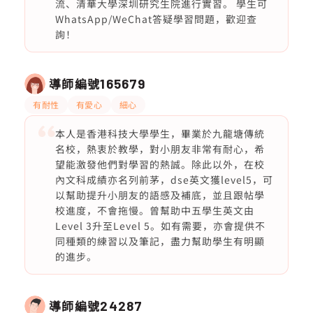
流、清華大學深圳研究生院進行實習。 學生可
WhatsApp/WeChat答疑學習問題，歡迎查
詢！
導師編號
165679
有耐性
有愛心
細心
本人是香港科技大學學生，畢業於九龍塘傳統
名校，熱衷於教學，對小朋友非常有耐心，希
望能激發他們對學習的熱誠。除此以外，在校
內文科成績亦名列前茅，dse英文獲level5，可
以幫助提升小朋友的語感及補底，並且跟帖學
校進度，不會拖慢。曾幫助中五學生英文由
Level 3升至Level 5。如有需要，亦會提供不
同種類的練習以及筆記，盡力幫助學生有明顯
的進步。
導師編號
24287