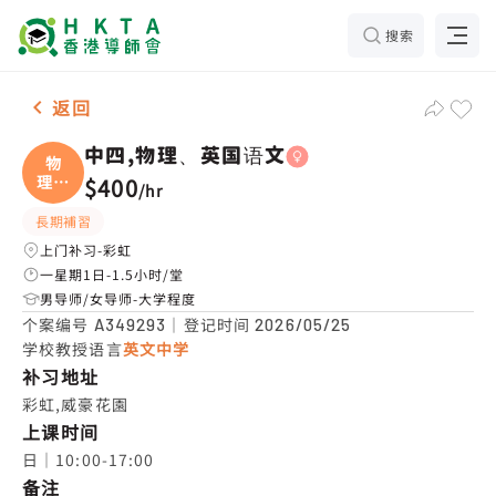
搜索
女-1名 中四,物理、英国语文，彩虹 补习推介
返回
中四,物理、英国语文
物
理、
$400
/
hr
英国
長期補習
上门补习-彩虹
一星期1日-1.5小时/堂
男导师/女导师-大学程度
个案编号
｜登记时间
A349293
2026/05/25
学校教授语言
英文中学
补习地址
彩虹,威豪花園
上课时间
日｜10:00-17:00
备注