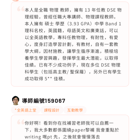
本人是全職 物理 教師，擁有 13 年任教 DSE 物
理經驗，曾經任職大專講師、物理課程教師。
本人擁有 碩士 學歷（3.93 GPA）中學 Band 1
理科名校，英國籍，母語英文和廣東話，可以
以全英語教學，專科任教物理，有耐性，有愛
心，度身訂造學習計劃，有教材，自有一套教
學大綱，因材施教，讓學生循序漸進，積極培
養學生學習興趣，發揮學生最大潛能，以取得
佳績。已有不少成功例子，現在多位 DSE 物理
科學生（包括高主教/ 聖保羅），另外已有學生
成功取得 5** 佳積。
導師編號
159067
*全英語上堂
課程設計
互動教學
你好啊！看到你在找補習老師我可以自薦一
下，我大多數都係圍繞paper黎補 我會重點於
writing 嘅pt 先，之後就會慢慢落去