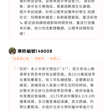
覺的學習習慣，從根本提升學習能力。 適合對
象：高中至大專階段，需鞏固數理生化基礎、
提升考試成績、針對公開考試備考的學生 授課
形式：短期衝刺補習 / 長期基礎鞏固，靈活安排
📞 歡迎查詢課程細節與時間安排，量身打造備
考計劃，助力攻克數理難關，公開考試穩取佳
績！
導師編號
146008
*全英語上堂
有耐性
有愛心
您好！本人中英文預估5*-5**，英文有信心教
導學生熟悉考評局出題思路。為2026應屆拔萃
女書院畢業生，有三年私補經驗，自備筆記及
練習，曾補低收入家庭小學生及同校師妹。筆
記整合多位狀元及師姐學習得著，提供海量名
校真實試卷操練。 IELTS考試中獲取8.0/9.0的
優異成績，多次獲普通話演講、英文朗誦、科
學比賽獎項。亦曾於北京大學附屬中學進行交