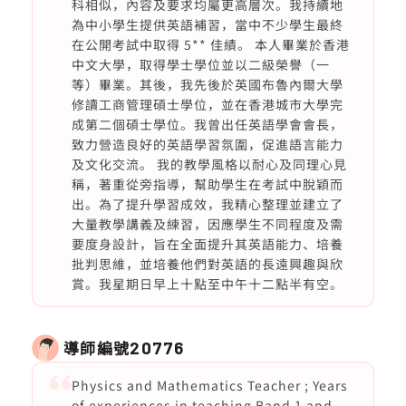
科相似，內容及要求均屬更高層次。我持續地
為中小學生提供英語補習，當中不少學生最終
在公開考試中取得 5** 佳績。 本人畢業於香港
中文大學，取得學士學位並以二級榮譽（一
等）畢業。其後，我先後於英國布魯內爾大學
修讀工商管理碩士學位，並在香港城市大學完
成第二個碩士學位。我曾出任英語學會會長，
致力營造良好的英語學習氛圍，促進語言能力
及文化交流。 我的教學風格以耐心及同理心見
稱，著重從旁指導，幫助學生在考試中脫穎而
出。為了提升學習成效，我精心整理並建立了
大量教學講義及練習，因應學生不同程度及需
要度身設計，旨在全面提升其英語能力、培養
批判思維，並培養他們對英語的長遠興趣與欣
賞。我星期日早上十點至中午十二點半有空。
導師編號
20776
Physics and Mathematics Teacher ; Years
of experiences in teaching Band 1 and