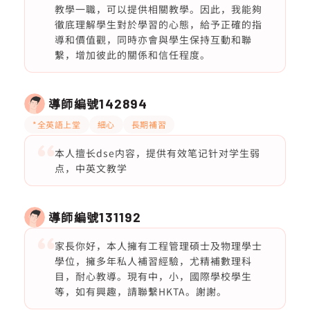
教學一職，可以提供相關教學。因此，我能夠
徹底理解學生對於學習的心態，給予正確的指
導和價值觀，同時亦會與學生保持互動和聯
繫，增加彼此的關係和信任程度。
導師編號
142894
*全英語上堂
細心
長期補習
本人擅长dse内容，提供有效笔记针对学生弱
点，中英文教学
導師編號
131192
家長你好，本人擁有工程管理碩士及物理學士
學位，擁多年私人補習經驗，尤精補數理科
目，耐心教導。現有中，小，國際學校學生
等，如有興趣，請聯繫HKTA。謝謝。