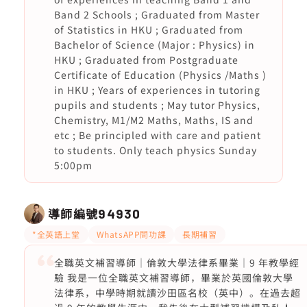
Band 2 Schools ; Graduated from Master
of Statistics in HKU ; Graduated from
Bachelor of Science (Major : Physics) in
HKU ; Graduated from Postgraduate
Certificate of Education (Physics /Maths )
in HKU ; Years of experiences in tutoring
pupils and students ; May tutor Physics,
Chemistry, M1/M2 Maths, Maths, IS and
etc ; Be principled with care and patient
to students. Only teach physics Sunday
5:00pm
導師編號
94930
*全英語上堂
WhatsAPP問功課
長期補習
全職英文補習導師｜倫敦大學法律系畢業｜9 年教學經
驗 我是一位全職英文補習導師，畢業於英國倫敦大學
法律系，中學時期就讀沙田區名校（英中）。在過去超