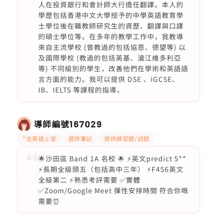
人在投資銀行和會計師大行擔任翻譯。本人的
學歷包括香港中文大學授予的中學英語教育學
士學位後在職教師研究生的資歷、翻譯與口譯
的碩士學位等。在多年的教學工作中，我教導
來自主流學校 (曾教過的包括協恩、德望等) 以
及國際學校 (教過的包括英基、滬江維多利亞
等) 不同級別的學生，改善他們在學術和英語語
言方面的能力。我可以提供 DSE 、IGCSE、
IB、IELTS 等課程的指導。
導師編號
167029
*全英語上堂
提供筆記
提供練習題/試題
🌟沙田區 Band 1A 名校 🌟 ⚡️英文predict 5**
⚡️長期全級頭五（包括高中三年） ⚡️F456英文
全級第二 ⚡️熟悉考評需要 ✅實體
✅Zoom/Google Meet 彈性安排時間 符合你嘅
需要⏰