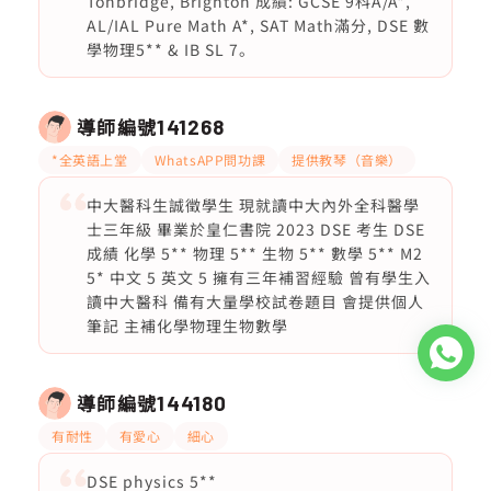
Tonbridge, Brighton 成績: GCSE 9科A/A*,
AL/IAL Pure Math A*, SAT Math滿分, DSE 數
學物理5** & IB SL 7。
導師編號
141268
*全英語上堂
WhatsAPP問功課
提供教琴（音樂）
中大醫科生誠徵學生 現就讀中大內外全科醫學
士三年級 畢業於皇仁書院 2023 DSE 考生 DSE
成績 化學 5** 物理 5** 生物 5** 數學 5** M2
5* 中文 5 英文 5 擁有三年補習經驗 曾有學生入
讀中大醫科 備有大量學校試卷題目 會提供個人
筆記 主補化學物理生物數學
導師編號
144180
有耐性
有愛心
細心
DSE physics 5**