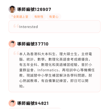
導師編號
126907
*全英語上堂
有耐性
有愛心
Interested
導師編號
37710
本人為香港科大本科生、理大碩士生，主修電
腦、統計、數學。數理化英語會考成績優良，
有五年全科、數理化和英語補習經驗，曾於小
童群益會、Informatics、再培訓中心等機構任
教，現誠替中小學生補習解決各學科問題，耐
心熱誠教導，有自備筆記練習，即日可以開
始。
導師編號
94821