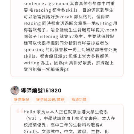
sentence，grammar 其實真係冇想像中咁重
要 咁reading 都會教skills，目的係幫到學生
可以唔需要識好多vocab 都及格到，但係睇
reading 同時都會透過睇文章學一地writing 用
得著嘅句子，唔會話硬生生背曬啲咩範文vocab
同句子 listening 就會b2為主，主要就係教點
樣可以快狠準搵到同分析到有咩要抄或者改
speaking 的話就會教一啲上到場點都唔會死嘅
skills，都會瘋狂爆pt 但係上堂大多數都係
writing 為主，因爲pt 真係好緊要，痴線起上
黎可能每一堂都係爆pt
導師編號
151820
提供筆記
提供練習題/試題
指導功課
Hello 家長☺️本人正在就讀香港大學生物系
（Yr3），中學就讀寶血上智英文書院。本人在
校成績優異，高中三年的生物科均取得A
Grade。文憑試中，中文、數學、生物、化