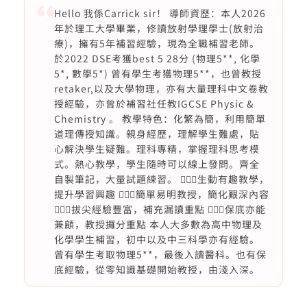
Hello 我係Carrick sir！ 導師資歷：本人2026
年於理工大學畢業，修讀放射學理學士(放射治
療)，擁有5年補習經驗，現為全職補習老師。
於2022 DSE考獲best 5 28分 (物理5**, 化學
5*, 數學5*) 曾有學生考獲物理5**，也曾教授
retaker,以及大學物理，亦有大量理科中文卷教
授經驗，亦曾於補習社任教IGCSE Physic &
Chemistry 。 教學特色：化繁為簡，利用簡單
道理傳授知識。親身經歷，理解學生難處，貼
心解決學生疑難。理科專精，掌握理科思考模
式。熱心教學，學生隨時可以線上發問。齊全
自製筆記，大量試題練習。 🙆🏻‍♂️生動有趣教學，
提升學習興趣 🙆🏻‍♂️簡單易明教授，簡化艱深內容
🙆🏻‍♂️拔尖經驗豐富，補充漏讀重點 🙆🏻‍♂️保底亦能
兼顧，教授攞分重點 本人大多數為高中物理及
化學學生補習，初中以及中三科學亦有經驗。
曾有學生考取物理5**，最後入讀醫科。也有保
底經驗，從零知識基礎開始教授，由淺入深。