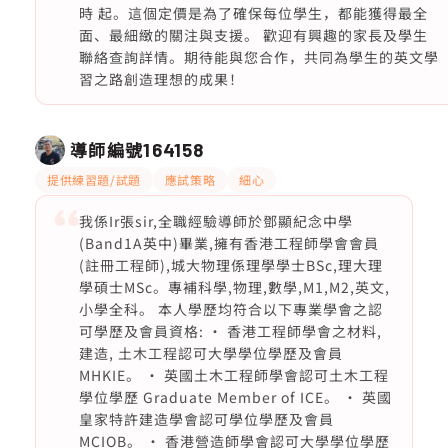
時 起。這個定價是為了確保每位學生，都能獲得最全
面、最細緻的關注與支援。 歡迎有興趣的家長及學生
聯絡查詢詳情。期待能與您合作，共同為學生的英文學
習之路創造理想的成果！
導師編號
164158
提供練習題/試題
應試策略
細心
我係Ir張sir,全職經驗導師於鄧顯紀念中學
(Band1A英中)畢業,擁有香港工程師學會會員
(註冊工程師),城大物理係理學學士BSc,理大理
學碩士MSc。專補科學,物理,數學,M1,M2,英文,
小學全科。 本人學歷均符合以下專業學會之認
可學歷及會員資格: • 香港工程師學會之材料,
建造, 土木工程認可大學學位學歷及會員
MHKIE。 • 英國土木工程師學會認可土木工程
學位學歷 Graduate Member of ICE。 • 英國
皇家特許建造學會認可學位學歷及會員
MCIOB。 • 香港營造師學會認可大學學位學歷