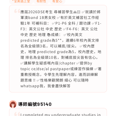
*全英語上堂
有耐性
有愛心
應屆2026DSE考生 尋補習學生🙏🏻 ✅就讀於將
軍澳band 1B男女校 ✅有於英文補習社工作經
驗1年 可補科目： ✅P1-P6 全科 / 跟功課 ✅F1-
F3：英文公社 中史 歷史 ✅F4-F6：英文 公社
中史 歷史 地理 📚成績： ✅校內英文
predicted grade為5**，連續6年校內英文排
名為全級頭3名，可以補底/拔尖。 ✅校內歷
史，地理 predicted grade為5，校內歷史，地
理 排名為全級頭10名，對補底拔尖皆有信心。
✅講解學生疑惑嘅內容/chapter ✅提供by
topic ce/dse/al pastpaper或練習作操練 ✅著
重教授概念，令學生先理解內容，進而訓練解
題思維 ‼️ ✅性格樂觀開朗 細心 可以隨時
whatsapp我，我會盡快解答
導師編號
95140
I completed my undergraduate studies in