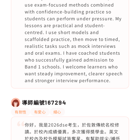
use exam-focused methods combined
with confidence-building practice so
students can perform under pressure. My
lessons are practical and student-
centred. I use short models and
scaffolded practice, then move to timed,
realistic tasks such as mock interviews
and oral exams. I have coached students
who successfully gained admission to
Band 1 schools. I welcome learners who
want steady improvement, clearer speech
and stronger interview performance.
導師編號
167294
有耐性
有愛心
細心
你好，我是2026dse考生，於佐敦傳統名校修
讀。於校內成績優異，多次獲得獎學金。英文
於校內及校外模擬試皆奪星。有幫助拔尖/補低