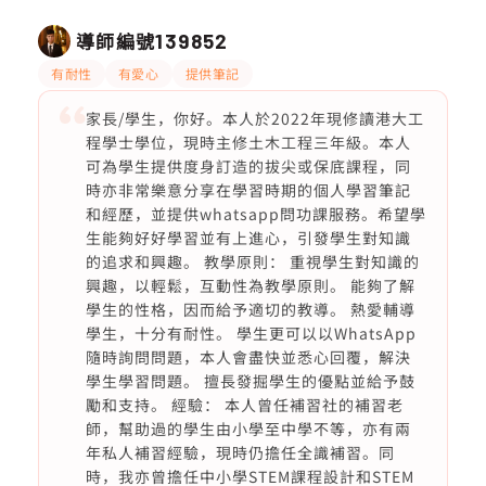
導師編號
139852
有耐性
有愛心
提供筆記
家長/學生，你好。本人於2022年現修讀港大工
程學士學位，現時主修土木工程三年級。本人
可為學生提供度身訂造的拔尖或保底課程，同
時亦非常樂意分享在學習時期的個人學習筆記
和經歷，並提供whatsapp問功課服務。希望學
生能夠好好學習並有上進心，引發學生對知識
的追求和興趣。 教學原則： 重視學生對知識的
興趣，以輕鬆，互動性為教學原則。 能夠了解
學生的性格，因而給予適切的教導。 熱愛輔導
學生，十分有耐性。 學生更可以以WhatsApp
隨時詢問問題，本人會盡快並悉心回覆，解決
學生學習問題。 擅長發掘學生的優點並給予鼓
勵和支持。 經驗： 本人曾任補習社的補習老
師，幫助過的學生由小學至中學不等，亦有兩
年私人補習經驗，現時仍擔任全識補習。同
時，我亦曾擔任中小學STEM課程設計和STEM