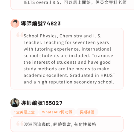
IELTS overall 8.5，可以馬上開始，係英文專科老師
導師編號
74823
School Physics, Chemistry and I. S.
Teacher. Teaching for seventeen years
with tutoring experience. international
school students are included. To arouse
the interest of students and have good
study methods are the means to make
academic excellent. Graduated in HKUST
and a high reputation secondary school.
導師編號
155027
*全英語上堂
WhatsAPP問功課
長期補習
澳洲回流導師, 經驗豐富, 有耐性嚴格