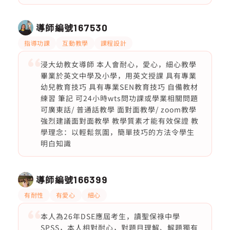
導師編號
167530
指導功課
互動教學
課程設計
浸大幼教女導師 本人會耐心，愛心，細心教學
畢業於英文中學及小學，用英文授課 具有專業
幼兒教育技巧 具有專業SEN教育技巧 自備教材
練習 筆記 可24小時wts問功課或學業相關問題
可廣東話/ 普通話教學 面對面教學/ zoom教學
強烈建議面對面教學 教學質素才能有效保證 教
學理念：以輕鬆氛圍，簡單技巧的方法令學生
明白知識
導師編號
166399
有耐性
有愛心
細心
本人為26年DSE應屆考生，讀聖保祿中學
SPSS，本人相對耐心，對題目理解、解題獨有