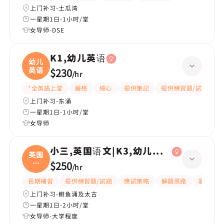
上门补习-土瓜湾
一星期1日-1小时/堂
女导师-DSE
K1,幼儿英语
幼儿
英语
$230
/
hr
*全英語上堂
嚴格
細心
提供筆記
提供練習題/試題
上门补习-东涌
一星期1日-1小时/堂
女导师
小三,英国语文|K3,幼儿英语
英国
语
$250
/
hr
文|
長期補習
提供練習題/試題
應試策略
解題思路
題目講解
上门补习-鲗鱼涌及太古
一星期1日-2小时/堂
女导师-大学程度