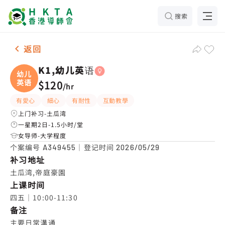
搜索
女-1名 K1,幼儿英语，土瓜湾 补习推介
返回
K1,幼儿英语
幼儿
英语
$120
/
hr
有愛心
細心
有耐性
互動教學
上门补习-土瓜湾
一星期2日-1.5小时/堂
女导师-大学程度
个案编号
｜登记时间
A349455
2026/05/29
补习地址
土瓜湾,帝庭豪園
上课时间
四五｜10:00-11:30
备注
主要日常溝通