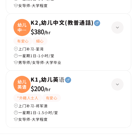
女导师-大学程度
K2,幼儿中文(教普通話)
幼儿
中文
$380
/
hr
(
有愛心
細心
上门补习-荃湾
一星期1日-1小时/堂
男导师/女导师-大学毕业
K1,幼儿英语
幼儿
英语
$200
/
hr
*外籍人士人
有愛心
上门补习-将军澳
一星期1日-1.5小时/堂
女导师-大学程度