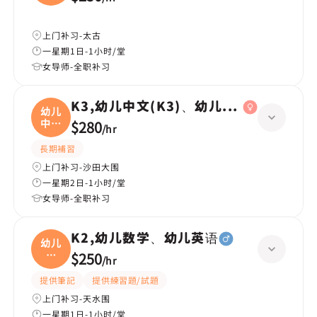
上门补习-太古
一星期1日-1小时/堂
女导师-全职补习
K3,幼儿中文(K3)、幼儿数学(K3)
幼儿
中文
$280
/
hr
(
長期補習
上门补习-沙田大围
一星期2日-1小时/堂
女导师-全职补习
K2,幼儿数学、幼儿英语
幼儿
数
$250
/
hr
学、
提供筆記
提供練習題/試題
上门补习-天水围
一星期1日-1小时/堂