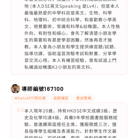
地 (本人DSE英文Speaking 是Lv4)，但是本人
最強最熱愛的中學科目是英文、生物、科學
科、地理科、初中綜合科學，和喜歡教小學英
文，視覺藝術，常識和科學&幼稚園。本人性格
外向，有耐性和細心，會先了解清楚小朋友學
生的需要和有甚麼學習困難，然後再恩才施
教。本人會為小朋友和學生提供練習題/試題、
指導功課、協助溫習測驗考試和默書、分享學
習交流心得。本人有補習經驗，曾有試過上門
私補過幼稚園K2小朋友的英文科。
導師編號
167100
WhatsAPP問功課
長期補習
應試策略
本人現年20歲，持有HKDSE中文成績3級，歷
史及化學均達4級。具備9年學校圖書館服務經
驗，曾連續兩屆擔任主席，獲服務獎三次，擅
長指導學生組織及表達能力。針對學生作文最
弱的部分，可從結構、用詞、論點組織等方面