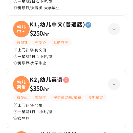
一星期2日-1小时/堂
男导师/女导师-大学毕业
K1,幼儿中文(普通話)
幼儿
中文
$250
/
hr
(
有耐性
有愛心
互動教學
上门补习-何文田
一星期2日-1小时/堂
男导师-大学毕业
K2,幼儿英语
幼儿
英语
$350
/
hr
有愛心
有耐性
提供練習題/試題
長期補習
上门补习-北角
一星期1日-1小时/堂
女导师