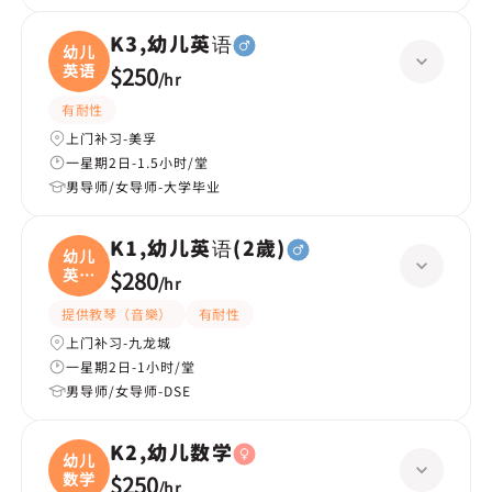
K3,幼儿英语
幼儿
英语
$250
/
hr
有耐性
上门补习-美孚
一星期2日-1.5小时/堂
男导师/女导师-大学毕业
K1,幼儿英语(2歲)
幼儿
英语
$280
/
hr
(
提供教琴（音樂）
有耐性
上门补习-九龙城
一星期2日-1小时/堂
男导师/女导师-DSE
K2,幼儿数学
幼儿
数学
$250
/
hr