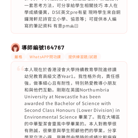
一套思考方法，可分享給學生相關技巧 本人在
學成績優異，DSE英文pre有星 現時學生來自銅
鑼灣軒尼詩官立小學、協恩等；可提供本人編
寫的筆記資料 有意pm🙏🏻
導師編號
164767
嚴格
WhatsAPP問功課
提供練習題/試題
本人現在於香港浸會大學持續教育學院進修讀
幼兒教育高級文憑Year1。我性格外向，責任感
強，做事細心且有耐性，特別熱愛教導小朋友
和與他們互動。剛剛在英國Northumbria
University at Newcastle has been
awarded the Bachelor of Science with
Second Class Honours (Lower Division) in
Environmental Science 畢業了。我在大埔區
的中華聖潔會靈風中學畢業的。本人對教學很
有熱誠，很樂意與學生照顧他們的學業，分享
學習交流心得，我雖然中學時的成績比較麻麻