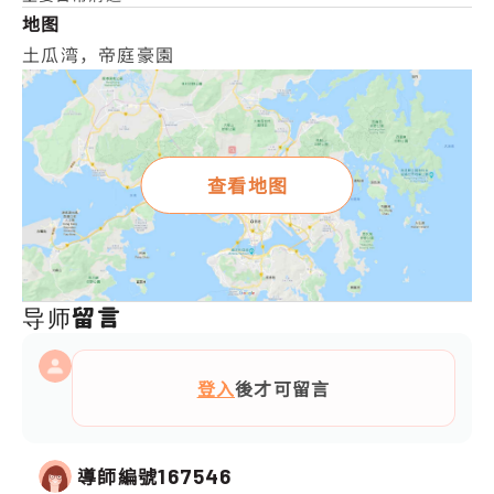
地图
土瓜湾，帝庭豪園
查看地图
导师留言
登入
後才可留言
導師編號
167546