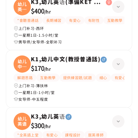
K3,幼儿英语(準備KET 考試)
幼儿
英语
$400
/
hr
(
*會聽普通話
長期補習
有愛心
有耐性
互動教學
課程
上门补习-西环
一星期1日-1.5小时/堂
男导师/女导师-全职补习
K1,幼儿中文(教授普通話)
幼儿
中文
$170
/
hr
(
解題思路
互動教學
提供練習題/試題
細心
有愛心
有
上门补习-薄扶林
一星期1日-1小时/堂
女导师-中五程度
K3,幼儿英语
幼儿
英语
$300
/
hr
*全英語上堂
有愛心
課程設計
居英導師