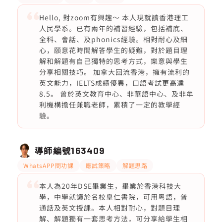
Hello, 對zoom有興趣～ 本人現就讀香港理工
人民學系。已有兩年的補習經驗，包括補底、
全科、會話、及phonics經驗。相對耐心及細
心，願意花時間解答學生的疑難，對於題目理
解和解題有自己獨特的思考方式，樂意與學生
分享相關技巧。 加拿大回流香港，擁有流利的
英文能力，IELTS成績優異，口語考試更高達
8.5。 曾於英文教育中心、非華語中心、及非牟
利機構擔任兼職老師，累積了一定的教學經
驗。
導師編號
163409
WhatsAPP問功課
應試策略
解題思路
本人為20年DSE畢業生，畢業於香港科技大
學，中學就讀於名校皇仁書院，可用粵語，普
通話及英文授課。本人相對耐心，對題目理
解、解題獨有一套思考方法，可分享給學生相