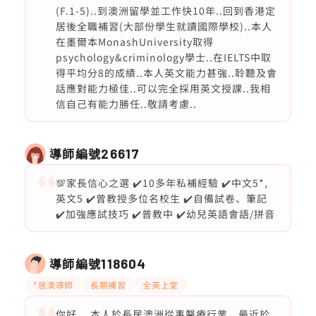
(F.1-5)..到澳洲留學並工作快10年..回到香港定
居後全職補習(大部份學生就讀國際學校)..本人
在墨爾本MonashUniversity取得
psychology&criminology學士..在IELTS中取
得平均分8的成績..本人英文能力甚強..聆聽及會
話應對能力極佳..可以完全採用英文授課..我相
信自己有能力勝任..敬請考慮..
導師編號
26617
💯家長信心之選 ✔️10多年私補經驗 ✔️中文5*,
英文5 ✔️曾教授多位名校生 ✔️自備試卷、筆記
✔️加強應試技巧 ✔️普教中 ✔️幼兒英語會語/拼音
導師編號
118604
*居澳導師
長期補習
全英上堂
你好， 本人於長居澳洲從事醫療行業，最近於