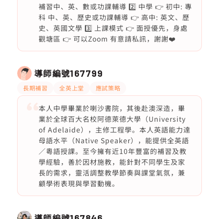
補習中、英、數或功課輔導 2️⃣ 中學 👉 初中: 專
科 中、英、歷史或功課輔導 👉 高中: 英文、歷
史、英國文學 3️⃣ 上課模式 👉 面授優先，身處
觀塘區 👉 可以Zoom 有意請私訊，謝謝❤️
導師編號
167799
長期補習
全英上堂
應試策略
本人中學畢業於喇沙書院，其後赴澳深造，畢
業於全球百大名校阿德萊德大學（University
of Adelaide），主修工程學。本人英語能力達
母語水平（Native Speaker），能提供全英語
／粵語授課。至今擁有近10年豐富的補習及教
學經驗，善於因材施教，能針對不同學生及家
長的需求，靈活調整教學節奏與課堂氣氛，兼
顧學術表現與學習動機。
導師編號
167846