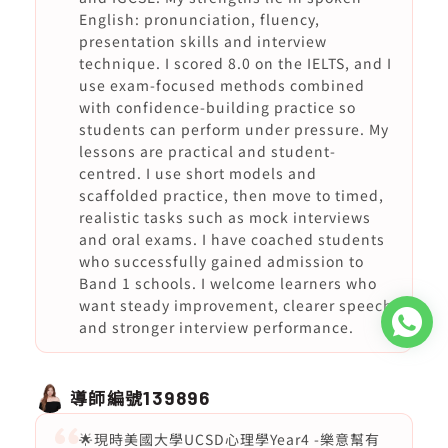
English: pronunciation, fluency,
presentation skills and interview
technique. I scored 8.0 on the IELTS, and I
use exam-focused methods combined
with confidence-building practice so
students can perform under pressure. My
lessons are practical and student-
centred. I use short models and
scaffolded practice, then move to timed,
realistic tasks such as mock interviews
and oral exams. I have coached students
who successfully gained admission to
Band 1 schools. I welcome learners who
want steady improvement, clearer speech
and stronger interview performance.
導師編號
139896
🌟現時美國大學UCSD心理學Year4 -樂意幫有