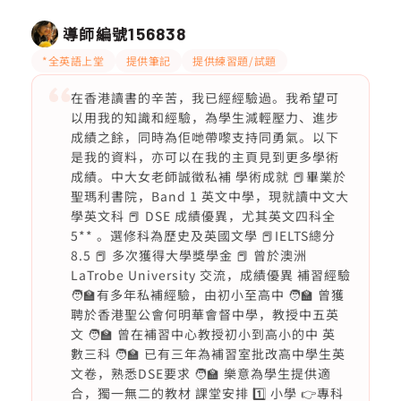
導師編號
156838
*全英語上堂
提供筆記
提供練習題/試題
在香港讀書的辛苦，我已經經驗過。我希望可
以用我的知識和經驗，為學生減輕壓力、進步
成績之餘，同時為佢哋帶嚟支持同勇氣。以下
是我的資料，亦可以在我的主頁見到更多學術
成績。中大女老師誠徵私補 學術成就 📕畢業於
聖瑪利書院，Band 1 英文中學，現就讀中文大
學英文科 📕 DSE 成績優異，尤其英文四科全
5** 。選修科為歷史及英國文學 📕IELTS總分
8.5 📕 多次獲得大學獎學金 📕 曾於澳洲
LaTrobe University 交流，成績優異 補習經驗
🧑‍🏫有多年私補經驗，由初小至高中 🧑‍🏫 曾獲
聘於香港聖公會何明華會督中學，教授中五英
文 🧑‍🏫 曾在補習中心教授初小到高小的中 英
數三科 🧑‍🏫 已有三年為補習室批改高中學生英
文卷，熟悉DSE要求 🧑‍🏫 樂意為學生提供適
合，獨一無二的教材 課堂安排 1️⃣ 小學 👉專科