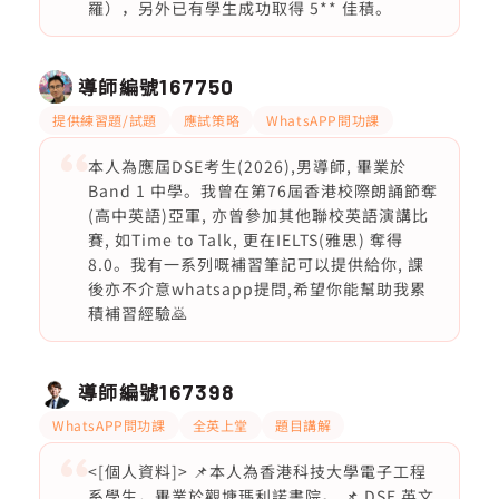
羅），另外已有學生成功取得 5** 佳積。
導師編號
167750
提供練習題/試題
應試策略
WhatsAPP問功課
本人為應屆DSE考生(2026),男導師, 畢業於
Band 1 中學。我曾在第76屆香港校際朗誦節奪
(高中英語)亞軍, 亦曾參加其他聯校英語演講比
賽, 如Time to Talk, 更在IELTS(雅思) 奪得
8.0。我有一系列嘅補習筆記可以提供給你, 課
後亦不介意whatsapp提問,希望你能幫助我累
積補習經驗🙇
導師編號
167398
WhatsAPP問功課
全英上堂
題目講解
<[個人資料]> 📌本人為香港科技大學電子工程
系學生，畢業於觀塘瑪利諾書院。 📌 DSE 英文