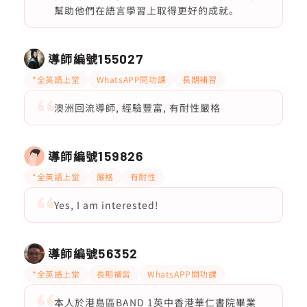
幫助他們在語言學習上取得更好的成就。
導師編號
155027
*全英語上堂
WhatsAPP問功課
長期補習
澳洲回流導師, 經驗豐富, 有耐性嚴格
導師編號
159826
*全英語上堂
嚴格
有耐性
Yes, I am interested!
導師編號
56352
*全英語上堂
長期補習
WhatsAPP問功課
本人於港島區BAND 1英中香港華仁書院畢業