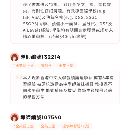
移民做準備及特訓。 歡迎全英文上課。善長拔
尖，有耐性仔細解題。有教導國際學校(e.g.
ISF, VSA)及傳統名校(e.g. DGS, SSGC,
SSGPS)同學、預備小一面試、呈分試、DSE及
A Levels經驗; 學生均有明顯進步獲獎或成功入
讀心儀學校。(時薪$400/hr謝謝)
導師編號
132214
*全英語上堂
有耐性
全英上堂
本人現於香港中文大學就讀護理學系 擁有8年補
習經驗 被原校邀請為中學師弟妹補習 教授過不
同水平學生 能夠補底及拔尖 為學生尋找最合適
的學習方法
導師編號
107540
*全英語上堂
全英上堂
提供練習題/試題