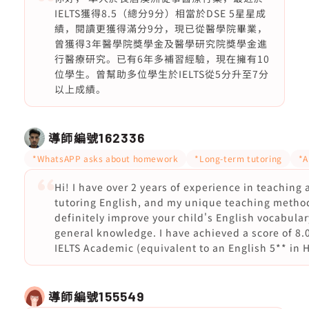
IELTS獲得8.5（總分9分）相當於DSE 5星星成
績，閱讀更獲得滿分9分，現已從醫學院畢業，
曾獲得3年醫學院獎學金及醫學研究院獎學金進
行醫療研究。已有6年多補習經驗，現在擁有10
位學生。曾幫助多位學生於IELTS從5分升至7分
以上成績。
導師編號
162336
*WhatsAPP asks about homework
*Long-term tutoring
*A
Hi! I have over 2 years of experience in teaching
tutoring English, and my unique teaching method
definitely improve your child's English vocabula
general knowledge. I have achieved a score of 8.0
IELTS Academic (equivalent to an English 5** in 
導師編號
155549