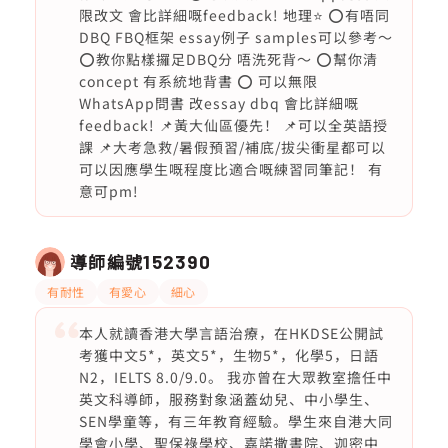
限改文 會比詳細嘅feedback! 地理⭐️ ⭕️有唔同
DBQ FBQ框架 essay例子 samples可以參考～
⭕️教你點樣攞足DBQ分 唔洗死背～ ⭕️幫你清
concept 有系統地背書 ⭕️ 可以無限
WhatsApp問書 改essay dbq 會比詳細嘅
feedback! 📌黃大仙區優先！ 📌可以全英語授
課 📌大考急救/暑假預習/補底/拔尖衝星都可以
可以因應學生嘅程度比適合嘅練習同筆記！ 有
意可pm!
導師編號
152390
有耐性
有愛心
細心
本人就讀香港大學言語治療，在HKDSE公開試
考獲中文5*，英文5*，生物5*，化學5，日語
N2，IELTS 8.0/9.0。 我亦曾在大眾教室擔任中
英文科導師，服務對象涵蓋幼兒、中小學生、
SEN學童等，有三年教育經驗。學生來自港大同
學會小學、聖保祿學校、嘉諾撒書院、迦密中