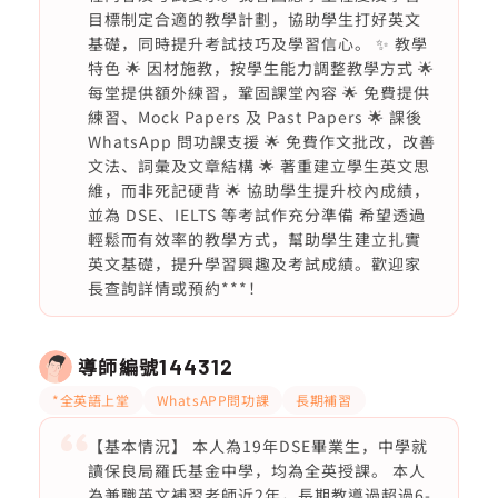
目標制定合適的教學計劃，協助學生打好英文
基礎，同時提升考試技巧及學習信心。 ✨ 教學
特色 🌟 因材施教，按學生能力調整教學方式 🌟
每堂提供額外練習，鞏固課堂內容 🌟 免費提供
練習、Mock Papers 及 Past Papers 🌟 課後
WhatsApp 問功課支援 🌟 免費作文批改，改善
文法、詞彙及文章結構 🌟 著重建立學生英文思
維，而非死記硬背 🌟 協助學生提升校內成績，
並為 DSE、IELTS 等考試作充分準備 希望透過
輕鬆而有效率的教學方式，幫助學生建立扎實
英文基礎，提升學習興趣及考試成績。歡迎家
長查詢詳情或預約***！
導師編號
144312
*全英語上堂
WhatsAPP問功課
長期補習
【基本情況】 本人為19年DSE畢業生，中學就
讀保良局羅氏基金中學，均為全英授課。 本人
為兼職英文補習老師近2年，長期教導過超過6-