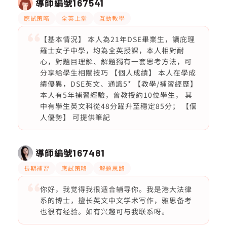
導師編號
167541
應試策略
全英上堂
互動教學
【基本情況】 本人為21年DSE畢業生，讀庇理
羅士女子中學，均為全英授課，本人相對耐
心，對題目理解、解題獨有一套思考方法，可
分享給學生相關技巧 【個人成績】 本人在學成
績優異，DSE英文、通識5* 【教學/補習經歷】
本人有5年補習經驗，曾教授約10位學生， 其
中有學生英文科從48分躍升至穩定85分； 【個
人優勢】 可提供筆記
導師編號
167481
長期補習
應試策略
解題思路
你好，我觉得我很适合辅导你。我是港大法律
系的博士，擅长英文中文学术写作，雅思备考
也很有经验。如有兴趣可与我联系呀。