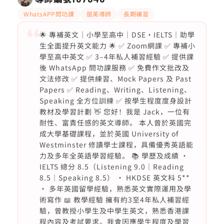
WhatsAPP問功課
居英導師
長期補習
🌟 專補英文｜小學至高中｜DSE・IELTS｜助學
生全面提升英文能力 🌟 ✅ Zoom網課 ✅ 專補小
學至高中英文 ✅ 3–4年私人補習經驗 ✅ 提供課
後 WhatsApp 問功課服務 ✅ 免費作文批改及
文法修改 ✅ 提供練習、Mock Papers 及 Past
Papers ✅ Reading、Writing、Listening、
Speaking 全方位訓練 ✅ 按學生程度度身設計
教材及學習計劃 👋 您好！我是 Jack，一位有
耐性、富責任感的英文導師。 本人曾於英國完
成大學基礎課程，並於英國 University of
Westminster 修讀學士課程，具備優秀英語能
力及多年全英語學習經驗。 📚 學歷及成績 •
IELTS 總分 8.5（Listening 9.0｜Reading
8.5｜Speaking 8.5） • HKDSE 英文科 5**
• 多年英國留學經驗，熟悉英文實際運用及學
術寫作 📖 教學經驗 擁有約3至4年私人補習經
驗，曾教授小學生及中學生英文，熟悉香港課
程內容及考試要求。我會因應學生程度及學習