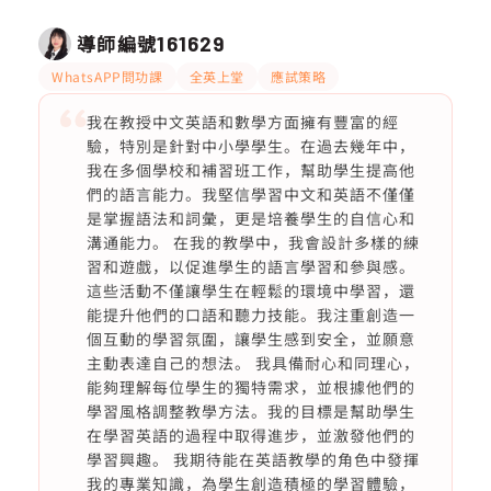
導師編號
161629
WhatsAPP問功課
全英上堂
應試策略
我在教授中文英語和數學方面擁有豐富的經
驗，特別是針對中小學學生。在過去幾年中，
我在多個學校和補習班工作，幫助學生提高他
們的語言能力。我堅信學習中文和英語不僅僅
是掌握語法和詞彙，更是培養學生的自信心和
溝通能力。 在我的教學中，我會設計多樣的練
習和遊戲，以促進學生的語言學習和參與感。
這些活動不僅讓學生在輕鬆的環境中學習，還
能提升他們的口語和聽力技能。我注重創造一
個互動的學習氛圍，讓學生感到安全，並願意
主動表達自己的想法。 我具備耐心和同理心，
能夠理解每位學生的獨特需求，並根據他們的
學習風格調整教學方法。我的目標是幫助學生
在學習英語的過程中取得進步，並激發他們的
學習興趣。 我期待能在英語教學的角色中發揮
我的專業知識，為學生創造積極的學習體驗，