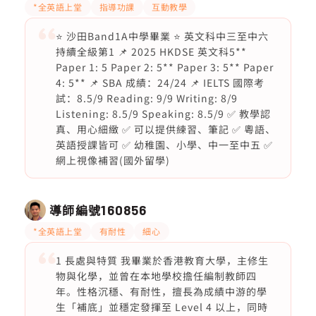
*全英語上堂
指導功課
互動教學
⭐ 沙田Band1A中學畢業 ⭐ 英文科中三至中六
持續全級第1 📌 2025 HKDSE 英文科5**
Paper 1: 5 Paper 2: 5** Paper 3: 5** Paper
4: 5** 📌 SBA 成績：24/24 📌 IELTS 國際考
試：8.5/9 Reading: 9/9 Writing: 8/9
Listening: 8.5/9 Speaking: 8.5/9 ✅ 教學認
真、用心細緻 ✅ 可以提供練習、筆記 ✅ 粵語、
英語授課皆可 ✅ 幼稚園、小學、中一至中五 ✅
網上視像補習(國外留學)
導師編號
160856
*全英語上堂
有耐性
細心
1 長處與特質 我畢業於香港教育大學，主修生
物與化學，並曾在本地學校擔任編制教師四
年。性格沉穩、有耐性，擅長為成績中游的學
生「補底」並穩定發揮至 Level 4 以上，同時