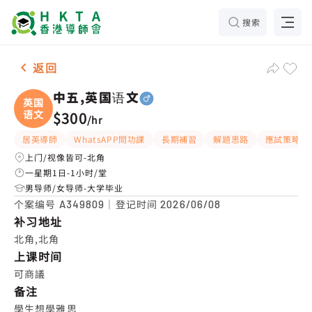
搜索
男-1名 中五,英国语文，北角 补习推介
返回
中五,英国语文
英国
语文
$300
/
hr
居英導師
WhatsAPP問功課
長期補習
解題思路
應試策略
上门/视像皆可-北角
一星期1日-1小时/堂
男导师/女导师-大学毕业
个案编号
｜登记时间
A349809
2026/06/08
补习地址
北角,北角
上课时间
可商議
备注
學生想學雅思