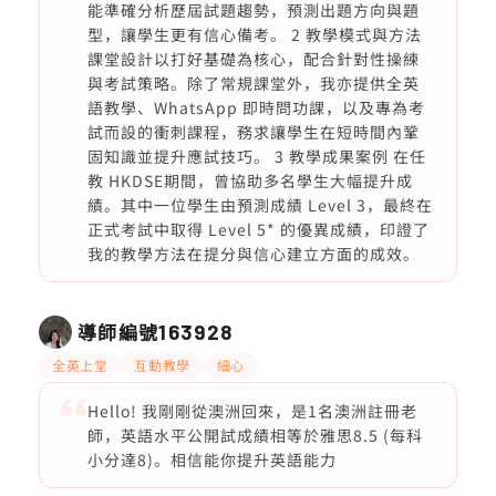
能準確分析歷屆試題趨勢，預測出題方向與題
型，讓學生更有信心備考。 2 教學模式與方法
課堂設計以打好基礎為核心，配合針對性操練
與考試策略。除了常規課堂外，我亦提供全英
語教學、WhatsApp 即時問功課，以及專為考
試而設的衝刺課程，務求讓學生在短時間內鞏
固知識並提升應試技巧。 3 教學成果案例 在任
教 HKDSE期間，曾協助多名學生大幅提升成
績。其中一位學生由預測成績 Level 3，最終在
正式考試中取得 Level 5* 的優異成績，印證了
我的教學方法在提分與信心建立方面的成效。
導師編號
163928
全英上堂
互動教學
細心
Hello! 我剛剛從澳洲回來，是1名澳洲註冊老
師，英語水平公開試成績相等於雅思8.5 (每科
小分達8)。相信能你提升英語能力