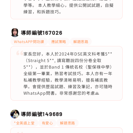
學等。 本人教學細心，提供公開試試題，自擬
練習，和拆題技巧。
導師編號
167026
WhatsAPP問功課
應試策略
解題思路
家長您好，本人於2024年DSE英文科考獲5**
（Straight 5**, 讀寫聽說四份分卷全取
5**），並於Band 1 傳統名校（聖保祿中學）
全級第一畢業，熟習考試技巧。本人亦有一年
私補教學經驗，教學清晰易明，擅長補底教
學。會提供歷屆試題、練習及筆記，亦可隨時
WhatsApp問書。非常感謝您的考慮🙏
導師編號
149689
*全英語上堂
有愛心
解題思路