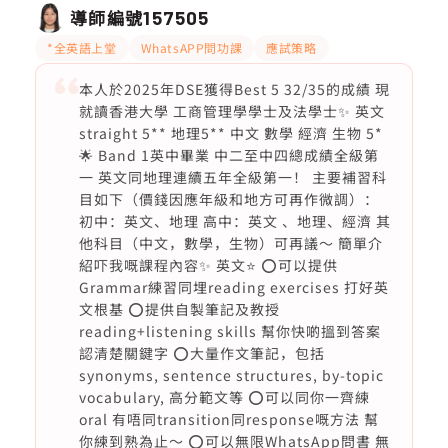
導師編號
157505
*全英語上堂
WhatsAPP問功課
應試策略
本人於2025年DSE獲得Best 5 32/35的成績 現
就讀香港大學 工商管理學學士及法學士✨ 英文
straight 5** 地理5** 中文 數學 經濟 生物 5*
🌟 Band 1英中畢業 中二至中四總成績全級第
一 英文同地理連續五年全級第一！ 主要補習科
目如下（價錢因應年級和地方可再作微調）：
初中：英文、地理 高中：英文 、地理、經濟 其
他科目（中文，數學，生物）可再議～ 簡單介
紹吓我嘅課程內容✨ 英文⭐️ ⭕️可以提供
Grammar練習同埋reading exercises 打好英
文根基 ⭕️提供自製筆記及教授
reading+listening skills 幫你快啲搵到答案
認清楚關鍵字 ⭕️大量作文筆記，包括
synonyms, sentence structures, by-topic
vocabulary, 高分範文等 ⭕️可以同你一齊練
oral 有唔同transition同response嘅方法 幫
你練到熟為止～ ⭕️可以無限WhatsApp問書 無