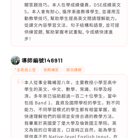
關答題技巧。本人在學成績優異，DSE成績英文
5。本人會有耐心, 循序漸進教導學生, 並運用互
動教學技巧, 幫助學生提高英文閱謮理解能力。
從課文內容學習文法、句子結構和語意, 並可提
供練習題, 幫助掌握考試重點, 令成績快速進
步！
導師編號
146911
*全英語上堂
長期補習
題目講解
本人從事全職補習八年，主要教授小學至高中
學生的英文、中文、數學、常識、科學及經
濟。多年來已協助超過一百二十位學生，當中
包括 Band 1、直資及國際學校的學生，對不同
能力、不同學習模式的學生都有相當掌握，能
快速理解他們的弱項並安排合適的教學方法。
我畢業於英國愛丁堡大學及倫敦國王學院。英
文為我的日常語言，口音純正自然，能為學生
提供真正的 Native-level English Input，在