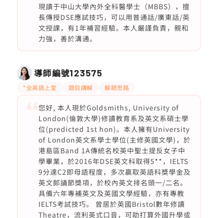
現讀于中山大學內外全科醫學士（MBBS），擅
長傳授DSE應試技巧，可以用普通話/廣東話/英
文授課，有1年補習經驗。本人嚴謹負責，親和
力強，善於溝通。
導師編號
123575
*全英語上堂
題目講解
解題思路
您好, 本人現於Goldsmiths, University of
London(倫敦大學)修讀教育系及英文系碩士學
位(predicted 1st hon)。本人擁有University
of London英文系學士學位(主修英國文學)，於
港島區Band 1A傳統名校英中聖士提反女子中
學畢業，於2016年DSE英文科取得5**，IELTS
9分達C2即母語程度，多次贏取英語科獎學金及
英文郞誦節獎項，於校內英文排名頭一/二名。
具備六年專補英文及英國文學經驗，亦有專教
IELTS考試技巧。 曾居於英國Bristol數年修讀
Theatre，流利英式口音，可助打算外國升學或