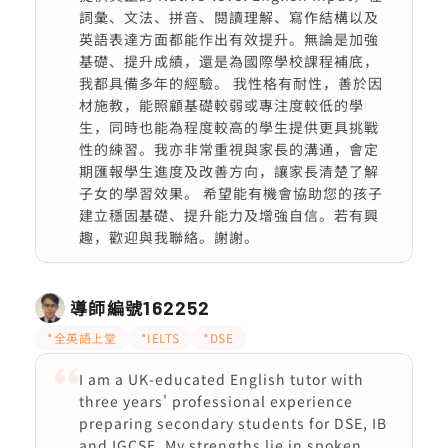
詞彙、文法、拼音、閱讀理解、寫作結構以及
英語表達方面都能作出有效提升。無論是加強
基礎、提升成績，還是為國際學校課程補底，
我都具備多年的經驗。 我性格有耐性，善於因
材施教，能照顧基礎較弱或專注度較低的學
生，同時也能為程度較高的學生提供更具挑戰
性的練習。我亦非常重視與家長的溝通，會定
期匯報學生進度及改善方向，讓家長清楚了解
子女的學習效果。 希望能有機會協助您的孩子
建立穩固基礎、提升能力及增強自信。若有興
趣，歡迎與我聯絡。謝謝。
導師編號
162252
*全英語上堂
*IELTS
*DSE
I am a UK-educated English tutor with
three years' professional experience
preparing secondary students for DSE, IB
and IGCSE. My strengths lie in spoken