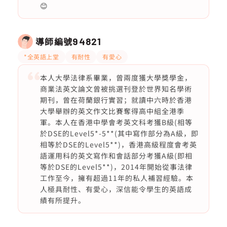
😊
導師編號
94821
*全英語上堂
有耐性
有愛心
本人大學法律系畢業，曾兩度獲大學獎學金，
商業法英文論文曾被挑選刊登於世界知名學術
期刊，曾在荷蘭銀行實習；就讀中六時於香港
大學舉辦的英文作文比賽奪得高中組全港季
軍。本人在香港中學會考英文科考獲B級(相等
於DSE的Level5*-5**(其中寫作部分為A級，即
相等於DSE的Level5**)，香港高級程度會考英
語運用科的英文寫作和會話部分考獲A級(即相
等於DSE的Level5**)，2014年開始從事法律
工作至今，擁有超過11年的私人補習經驗。本
人極具耐性、有愛心，深信能令學生的英語成
績有所提升。