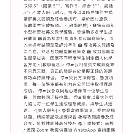
取得 5*（閱讀 5**、寫作 5、綜合 5**、說話
5*) 📌 本人細心耐心，擅長以清晰易懂的方式
講解英文閱讀及綜合卷技巧，樂於因材施教，
協助學生突破瓶頸。 <[教學經驗]> 🏫擁有兩年
小型補習社英文教學經驗，曾協助多名學生提
升成績 🏫曾為補習社負責出卷及編寫筆記，深
入掌握考試題型及評分準則 🏫 專攻英文閱讀及
綜合卷，熟悉各類題型解題策略 🏫 致力協助學
生衝星拔尖，因應不同程度學生制定個人化學
習方向 <[教學理念]> 🧑‍🎓我相信英文成績從來
不只靠天賦，真正的關鍵在於掌握正確的答題
技巧與持續練習。 🧑‍🎓只要方法得當、態度積
極，每一位學生都有能力在公開試中取得理想
成績。 🧑‍🎓我會以同理心陪伴每一位學生成
長，與你共同迎接挑戰。 🧑‍🎓我會以最大的努
力協助每一位學生達成理想成績，與學生共進
退。 <[個人優勢]> 📚豐富教學資源，提供歷屆
試題、精編筆記及操練練習 📚專攻閱讀卷及綜
合卷，針對性訓練高分技巧 📚上課模式：面授
/ 遙距 Zoom 📚提供課後 WhatsApp 查詢服務