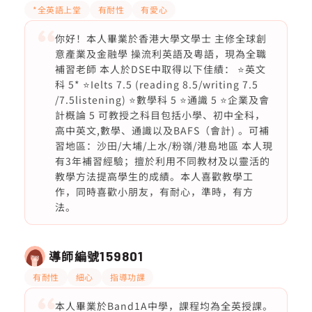
*全英語上堂
有耐性
有愛心
你好！本人畢業於香港大學文學士 主修全球創
意產業及金融學 操流利英語及粵語，現為全職
補習老師 本人於DSE中取得以下佳績： ⭐️英文
科 5* ⭐️Ielts 7.5 (reading 8.5/writing 7.5
/7.5listening) ⭐️數學科 5 ⭐️通識 5 ⭐️企業及會
計概論 5 可教授之科目包括小學、初中全科，
高中英文,數學、通識以及BAFS（會計) 。可補
習地區：沙田/大埔/上水/粉嶺/港島地區 本人現
有3年補習經驗；擅於利用不同教材及以靈活的
教學方法提高學生的成績。本人喜歡教學工
作，同時喜歡小朋友，有耐心，準時，有方
法。
導師編號
159801
有耐性
細心
指導功課
本人畢業於Band1A中學，課程均為全英授課。