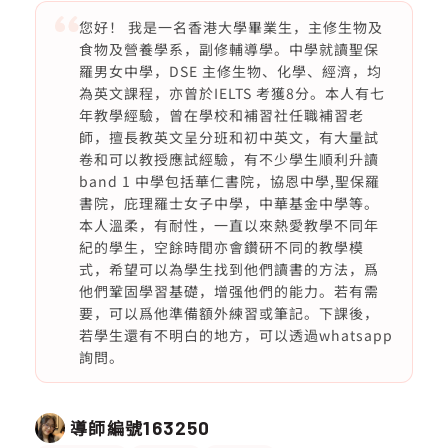
您好！ 我是一名香港大學畢業生，主修生物及
食物及營養學系，副修輔導學。中學就讀聖保
羅男女中學，DSE 主修生物、化學、經濟，均
為英文課程，亦曾於IELTS 考獲8分。本人有七
年教學經驗，曾在學校和補習社任職補習老
師，擅長教英文呈分班和初中英文，有大量試
卷和可以教授應試經驗，有不少學生順利升讀
band 1 中學包括華仁書院，協恩中學,聖保羅
書院，庇理羅士女子中學，中華基金中學等。
本人溫柔，有耐性，一直以來熱愛教學不同年
紀的學生，空餘時間亦會鑽研不同的教學模
式，希望可以為學生找到他們讀書的方法，爲
他們鞏固學習基礎，增强他們的能力。若有需
要，可以爲他準備額外練習或筆記。下課後，
若學生還有不明白的地方，可以透過whatsapp
詢問。
導師編號
163250