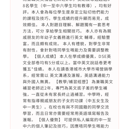
8名學生（中一至中六學生均有教導），均有好
評。本人會為每位學生度身定立貼切他們能力
的課程及技巧，學生成績的提升顯而易見，成
效頗佳。 本人對題目理解、解題獨有一套思考
方法，可分 享給學生相關技巧。 本人亦有為親
戚朋友的年幼子女義務進行英文 輔導，經驗豐
富，而且頗有成效。 本人有禮貌，對學生非常
有耐性，會針對唔同學生嘅能力及需要調整教
學。 【個人成績】 本人在學成績優異，DSE英
文全部卷均有5分或以上。當中英文說話卷更考
獲五*佳績。 本人在讀香港城市大學市場營銷學
系，經常需以 英文溝通及滙報，英語溝通能力
與外國人無異。 【教學/補習經歷】 為兼職英文
補習老師近2年，專門為英文底子差的學生補
強，一直從未有家長終止過補習。中學時，經
常有指導親戚朋友的子女的功課（中五女生及
中一男生）。在校也有與不同國籍的同學交流
學習，而且日常亦需要經常用英語填寫報告及
滙報。 【個人優勢】 可提供私人編寫的中一至
中六的個人筆記及技巧，因應唔同學生嘅能力