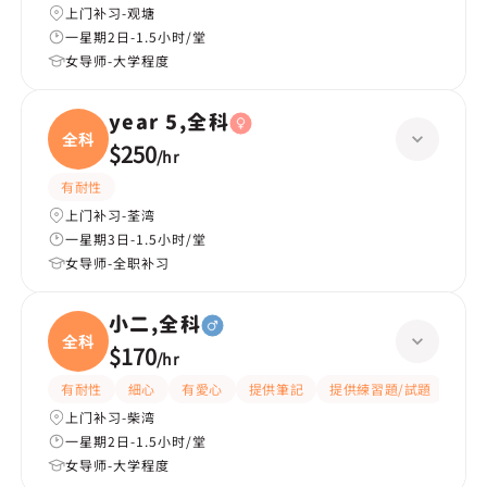
上门补习-观塘
一星期2日-1.5小时/堂
女导师-大学程度
year 5,全科
全科
$250
/
hr
有耐性
上门补习-荃湾
一星期3日-1.5小时/堂
女导师-全职补习
小二,全科
全科
$170
/
hr
有耐性
細心
有愛心
提供筆記
提供練習題/試題
指導
上门补习-柴湾
一星期2日-1.5小时/堂
女导师-大学程度