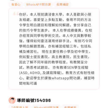
有愛心
WhatsAPP問功課
長期補習
你好，本人現就讀浸會大學，本人喜歡與小朋
友相處，喜愛堂上多點互動，會用不同的方法
令學生明白題目和理解如何解題，會分享自己
的技巧令學生進步。 本人在學成績優異，在校
亦經常與同學有學術交流。本人中文與數學較
強，懂得如何靈活運用修辭手法， 有技巧令同
學明白解題思路，亦有補習經驗三年，包括私
補及補習社。 現在主要任教小學及初中學生，
例如聖士提反書院，高主教書院，民生書院，
因此了解不同年級的教學程度，有教開呈分
試，熟悉考試題目。 亦有教導SEN學生經驗
(ASD, ADHD, 及讀寫障礙)。教育方式有耐性細
心。歡迎學生於課後whatsapp問功課，補習時
間地點可議
導師編號
154096
*全英語上堂
WhatsAPP問功課
長期補習