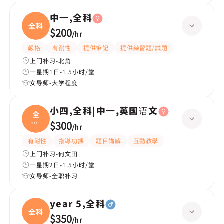
中一,全科
全科
$200
/
hr
嚴格
有耐性
提供筆記
提供練習題/試題
上门补习-北角
一星期1日-1.5小时/堂
女导师-大学程度
小四,全科|中一,英国语文
全
科|
$300
/
hr
中一
有耐性
指導功課
題目講解
互動教學
上门补习-何文田
一星期2日-1.5小时/堂
女导师-全职补习
year 5,全科
全科
$350
/
hr