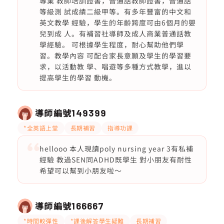
專業 教師培訓證書，普通話教師證書，普通話
等級測 試成績二級甲等。有多年豐富的中文和
英文教學 經驗，學生的年齡跨度可由6個月的嬰
兒到成 人。有補習社導師及成人商業普通話教
學經驗。 可根據學生程度，耐心幫助他們學
習。教學內容 可配合家長意願及學生的學習要
求，以活動教 學、唱遊等多種方式教學，進以
提高學生的學習 動機。
導師編號
149399
*全英語上堂
長期補習
指導功課
hellooo 本人現讀poly nursing year 3有私補
經驗 教過SEN同ADHD既學生 對小朋友有耐性
希望可以幫到小朋友啦～
導師編號
166667
*時間較彈性
*課後解答學生疑難
長期補習