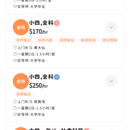
女导师-大学毕业
小四,全科
全科
$170
/
hr
提供筆記
指導功課
長期補習
解題思路
應試策略
提
上门补习-黄大仙
一星期2日-1.5小时/堂
女导师-大学毕业
小四,全科
全科
$250
/
hr
長期補習
上门补习-筲箕湾
一星期2日-1.5小时/堂
女导师-大学毕业