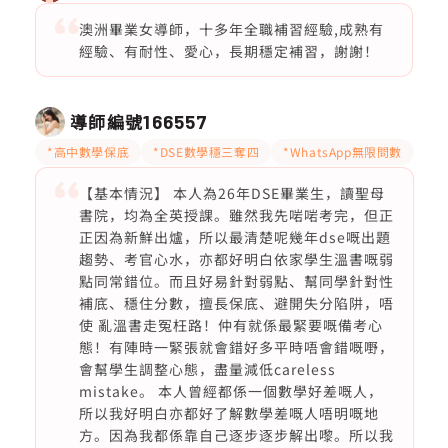
澳洲畢業女導師，十多年全職補習經驗,成熟有
經驗、有耐性、愛心，長期穩定補習，謝謝！
導師編號
166557
*高中數學保底
*DSE數學穩三奪四
*WhatsApp無限問數
【基本情況】 本人為26年DSE畢業生，讀聖母
書院，均為全英授課。雖然我先啱啱考完，但正
正因為新鮮出爐，所以最清楚呢幾年dse嘅出題
趨勢、考官心水，亦都好明白依家學生溫書嘅弱
點同常錯位。而且好易針對弱點、幫同學針對性
補底、穩住分數，擅長保底、避開失分陷阱，唔
使 亂溫書走冤枉路！仲有就係最緊要嘅備考心
態！有陣時一緊張就會錯好多平時唔會錯嘅嘢，
會幫學生調整心態，盡量減低careless
mistake。 本人曾經都係一個數學好差嘅人，
所以我好明白亦都好了解數學差嘅人唔明嘅地
方。因為我都係靠自己逐步逐步解出嚟。所以我