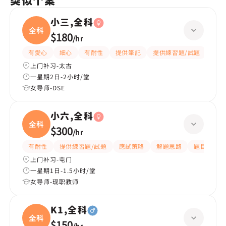
类似个案
小三,全科
全科
$180
/
hr
有愛心
細心
有耐性
提供筆記
提供練習題/試題
指導
上门补习-太古
一星期2日-2小时/堂
女导师-DSE
小六,全科
全科
$300
/
hr
有耐性
提供練習題/試題
應試策略
解題思路
題目講解
上门补习-屯门
一星期1日-1.5小时/堂
女导师-现职教师
K1,全科
全科
$150