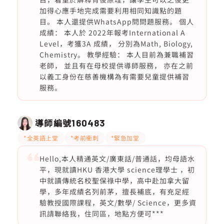
加得心應手地完成需要利用相同知識點的題
目。 本人還提供WhatsApp問問題服務。 個人
成績： 本人於 2022年報考International A
Level，考獲3A 成績， 分別為Math, Biology,
Chemistry。 教學經驗： 本人目前為兼職補習
老師， 並且有在母校提供導師服務， 亦在之前
以義工身份在慈善機構為有需要兒童提供補習
服務。
導師編號
160483
*全英語上堂
*考前衝刺
*緊急加堂
Hello,本人精通英文/廣東話/普通話，均母語水
平，現就讀HKU 香港大學 science理學士 ，初
中就讀傳統名校聖保祿中學，高中赴加拿大留
學，多年成績名列前茅，擅長補底，有充足經
驗教授國際課程，英文/數學/ Science，更多資
訊請聯絡我，住同區，地點方便可***