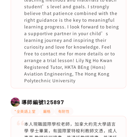
student’s level and goals. I strongly
believe that patience combined with the
right guidance is the key to meaningful
learning progress. I look forward to being
a supportive partner in your child’s
learning journey and inspiring their
curiosity and love for knowledge. Feel
free to contact me for more details or to
arrange a trial lesson! Lily Ng Ho Kwan
Registered Tutor, HKTA BEng (Hons)
Aviation Engineering, The Hong Kong
Polytechnic University
導師編號
125897
*全英語上堂
嚴格
有耐性
本人現職國際學校老師，加拿大約克大學語言
學 學士畢業，有國際蒙特梭利教師文憑，成人