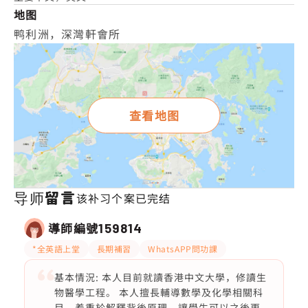
地图
鸭利洲，深灣軒會所
查看地图
导师留言
该补习个案已完结
導師編號
159814
*全英語上堂
長期補習
WhatsAPP問功課
基本情況: 本人目前就讀香港中文大學，修讀生
物醫學工程。 本人擅長輔導數學及化學相關科
目，着重於解釋背後原理，讓學生可以之後更