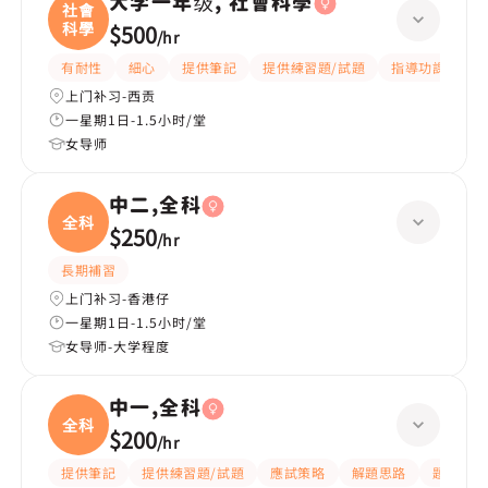
大学一年级, 社會科學
社會
科學
$500
/
hr
有耐性
細心
提供筆記
提供練習題/試題
指導功課
互
上门补习-西贡
一星期1日-1.5小时/堂
女导师
中二,全科
全科
$250
/
hr
長期補習
上门补习-香港仔
一星期1日-1.5小时/堂
女导师-大学程度
中一,全科
全科
$200
/
hr
提供筆記
提供練習題/試題
應試策略
解題思路
題目講解