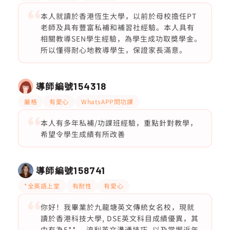
本人就讀於香港恆生大學，以前於母校擔任PT
老師及具有豐富私補和補習社經驗。本人具有
相關教導SEN學生經驗，為學生成功取獎學金。
所以懂得耐心地教導學生，保證家長滿意。
導師編號
154318
嚴格
有愛心
WhatsAPP問功課
本人有多年私補/功課班經驗，重點針對教學，
希望令學生成績有所改善
導師編號
158741
*全英語上堂
有耐性
有愛心
你好！我畢業於九龍塘英文傳統女名校，現就
讀於香港科技大學, DSE英文科目成績優異，其
中有為5**。 流利英文溝通技巧, 以及掌握近年