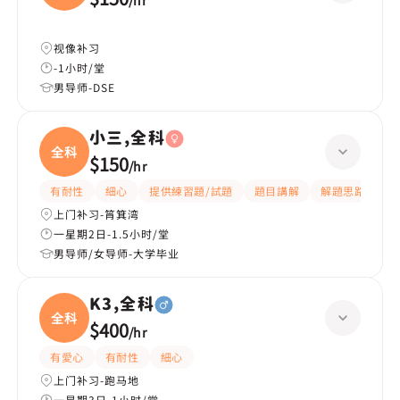
/
hr
视像补习
-1小时/堂
男导师-DSE
小三,全科
全科
$150
/
hr
有耐性
細心
提供練習題/試題
題目講解
解題思路
上门补习-筲箕湾
一星期2日-1.5小时/堂
男导师/女导师-大学毕业
K3,全科
全科
$400
/
hr
有愛心
有耐性
細心
上门补习-跑马地
一星期3日-1小时/堂