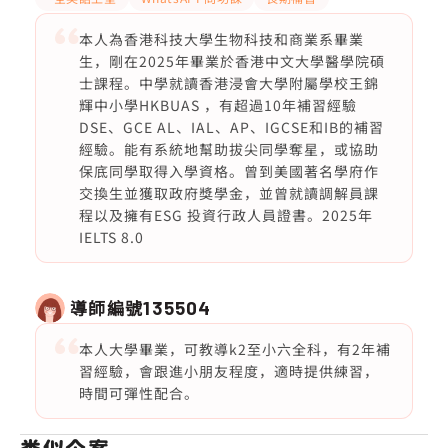
本人為香港科技大學生物科技和商業系畢業
生，剛在2025年畢業於香港中文大學醫學院碩
士課程。中學就讀香港浸會大學附屬學校王錦
輝中小學HKBUAS ，有超過10年補習經驗
DSE、GCE AL、IAL、AP、IGCSE和IB的補習
經驗。能有系統地幫助拔尖同學奪星，或協助
保底同學取得入學資格。曾到美國著名學府作
交換生並獲取政府獎學金，並曾就讀調解員課
程以及擁有ESG 投資行政人員證書。2025年
IELTS 8.0
導師編號
135504
本人大學畢業，可教導k2至小六全科，有2年補
習經驗，會跟進小朋友程度，適時提供練習，
時間可彈性配合。