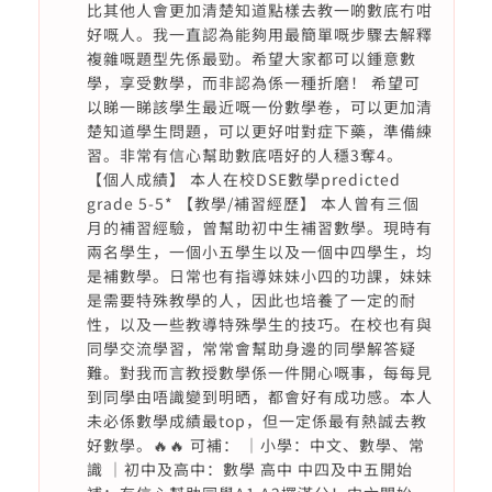
比其他人會更加清楚知道點樣去教一啲數底冇咁
好嘅人。我一直認為能夠用最簡單嘅步驟去解釋
複雜嘅題型先係最勁。希望大家都可以鍾意數
學，享受數學，而非認為係一種折磨！ 希望可
以睇一睇該學生最近嘅一份數學卷，可以更加清
楚知道學生問題，可以更好咁對症下藥，準備練
習。非常有信心幫助數底唔好的人穩3奪4。
【個人成績】 本人在校DSE數學predicted
grade 5-5* 【教學/補習經歷】 本人曾有三個
月的補習經驗，曾幫助初中生補習數學。現時有
兩名學生，一個小五學生以及一個中四學生，均
是補數學。日常也有指導妹妹小四的功課，妹妹
是需要特殊教學的人，因此也培養了一定的耐
性，以及一些教導特殊學生的技巧。在校也有與
同學交流學習，常常會幫助身邊的同學解答疑
難。對我而言教授數學係一件開心嘅事，每每見
到同學由唔識變到明晒，都會好有成功感。本人
未必係數學成績最top，但一定係最有熱誠去教
好數學。🔥🔥 可補： ｜小學：中文、數學、常
識 ｜初中及高中：數學 高中 中四及中五開始