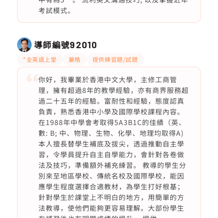
考試模式。
導師編號
92010
*全英語上堂
嚴格
提供練習題/試題
你好，我畢業於香港中文大學，主修工商管
理，擁有超過8年的教學經驗，亦有商界服務超
過二十五年的經驗。富耐性和經驗，態度認真
負責，熟悉香港中小學及國際學校課程內容。
在1988年中學會考取得5A3B1C的佳績（英、
數: B; 中、物理、生物、化學、地理均取得A)
本人擅長替學生補底及拔尖，透過推動自主學
習，令學員提升自主自學能力，會針對各卷做
法及技巧，準備額外補充練習。 教導的學生分
別來至地區學校、傳統名校及國際學校，能因
應學生程度選擇合適教材，為學生打好根基；
針對學生於課堂上不明白的地方，用簡單的方
法教導，使他們能夠更容易理解。大部份學生