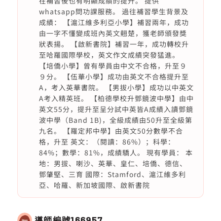
在補習後也有明顯成績的提升。 提供
whatsapp問功課服務。 過往補習學生背景及
成績： 【滬江維多利亞小學】補習兩年，成功
由一字不懂變成班內英文翹楚，獲老師頒發獎
狀表揚。 【啟新書院】補習一年，成功轉校升
至哈羅國際學校，英文作文成績突發猛進。
【培僑小學】曾有學員由中文不合格，升至９
９分。 【伍華小學】成功由英文不合格提升至
A，考入英華書院。 【男拔小學】成功以中英文
A考入精英班。 【柏德學校升鄧鏡波中學】由中
英文55分，提升至呈分試中英皆A成績入讀鄧鏡
波中學（Band 1B)，全級成績由50升至全級第
九名。 【羅定邦中學】由英文50分數學不合
格，升至 英文：（閱讀：86%）；科學：
84%；數學：81%，成績驕人。 現有學員： 本
地：男拔、喇沙、英華、皇仁、培僑、德信、
鄧肇堅、三育 國際：Stamford、滬江維多利
亞、哈羅、新加坡國際、啟新書院
導師編號
166957