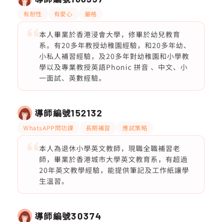
有耐性
有愛心
嚴格
本人畢業於香港浸會大學，修畢於幼兒教育
系。有20多年教授幼稚園經驗，和20多年幼、
小私人補習經驗，及20多年對幼稚園和小學教
學以及專業教授英語Phonic 拼音 、中文、小
一面試、英數經驗。
導師編號
152132
WhatsAPP問功課
長期補習
應試策略
本人為退休小學英文教師，現職全職補習老
師，畢業於香港城市大學英文教育系，有超過
20年英文教學經驗，能提供筆記及工作紙讓學
生溫習。
導師編號
30374