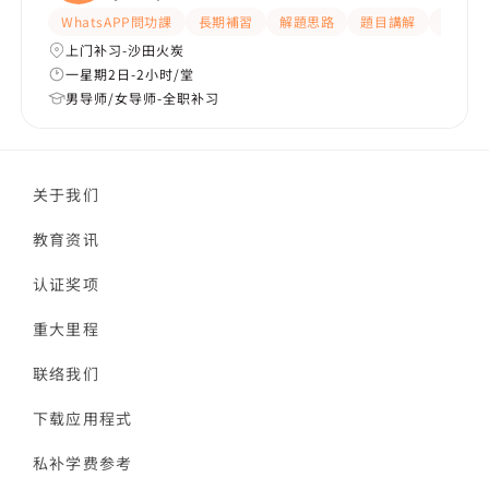
WhatsAPP問功課
長期補習
解題思路
題目講解
課程設
上门补习-沙田火炭
一星期2日-2小时/堂
男导师/女导师-全职补习
关于我们
教育资讯
认证奖项
重大里程
联络我们
下载应用程式
私补学费参考