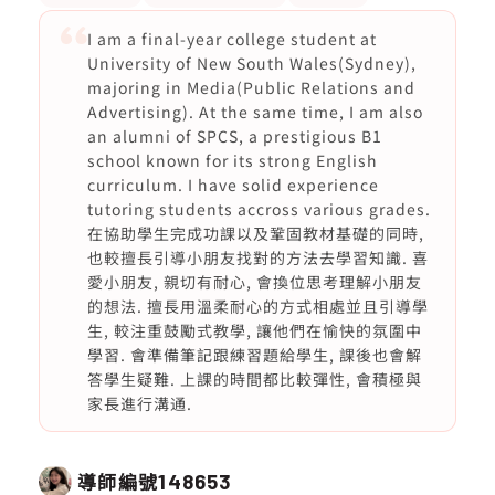
I am a final-year college student at
University of New South Wales(Sydney),
majoring in Media(Public Relations and
Advertising). At the same time, I am also
an alumni of SPCS, a prestigious B1
school known for its strong English
curriculum. I have solid experience
tutoring students accross various grades.
在協助學生完成功課以及鞏固教材基礎的同時,
也較擅長引導小朋友找對的方法去學習知識. 喜
愛小朋友, 親切有耐心, 會換位思考理解小朋友
的想法. 擅長用溫柔耐心的方式相處並且引導學
生, 較注重鼓勵式教學, 讓他們在愉快的氛圍中
學習. 會準備筆記跟練習題給學生, 課後也會解
答學生疑難. 上課的時間都比較彈性, 會積極與
家長進行溝通.
導師編號
148653