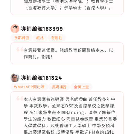
聞及傳播學士（香港珠海學院）；教育學碩士
（香港教育大學）；佛學碩士（香港大學）。
導師編號
163399
長期補習
嚴格
有耐性
有意接受這個案。懇請教育顧問聯絡本人，以
作商討。謝謝！
導師編號
161324
WhatsAPP問功課
長期補習
全英上堂
本人有意應徵為導師 男老師🧑‍🏫 曾任教多年中
學 專教數學，並熟悉DSE及國際學校之數學課
程 多年來學生來不同Banding，清楚了解每位
學生的能力 教授細心 海量試卷練習 畢業於香港
大學數學科，及後香理工大學碩士 中學及預科
畢於葵涌區名校 成績優異 🌟歡迎PM查詢1對1