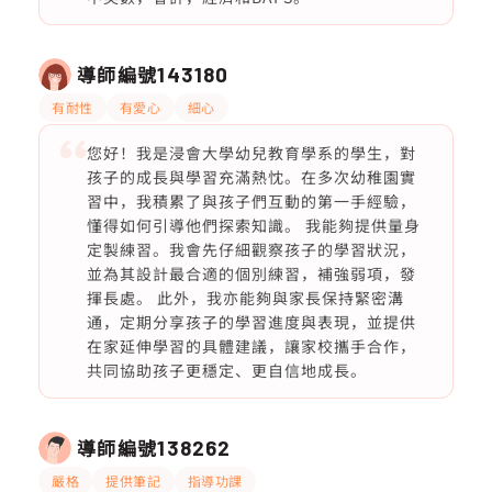
導師編號
143180
有耐性
有愛心
細心
您好！我是浸會大學幼兒教育學系的學生，對
孩子的成長與學習充滿熱忱。在多次幼稚園實
習中，我積累了與孩子們互動的第一手經驗，
懂得如何引導他們探索知識。 我能夠提供量身
定製練習。我會先仔細觀察孩子的學習狀況，
並為其設計最合適的個別練習，補強弱項，發
揮長處。 此外，我亦能夠與家長保持緊密溝
通，定期分享孩子的學習進度與表現，並提供
在家延伸學習的具體建議，讓家校攜手合作，
共同協助孩子更穩定、更自信地成長。
導師編號
138262
嚴格
提供筆記
指導功課