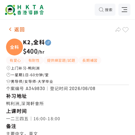
搜索
男-1名 K2,全科，鸭利洲 补习推介
返回
K2,全科
全科
$400
/
hr
有愛心
有耐性
提供練習題/試題
長期補習
上门补习-鸭利洲
一星期1日-60分钟/堂
男导师/女导师-大学毕业
个案编号
｜登记时间
A349830
2026/06/08
补习地址
鸭利洲,深灣軒會所
上课时间
一二三四五｜16:00-18:00
备注
主要中文，英文