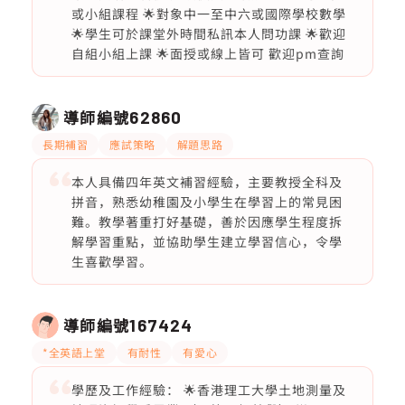
或小組課程 🌟對象中一至中六或國際學校數學
🌟學生可於課堂外時間私訊本人問功課 🌟歡迎
自組小組上課 🌟面授或線上皆可 歡迎pm查詢
導師編號
62860
長期補習
應試策略
解題思路
本人具備四年英文補習經驗，主要教授全科及
拼音，熟悉幼稚園及小學生在學習上的常見困
難。教學著重打好基礎，善於因應學生程度拆
解學習重點，並協助學生建立學習信心，令學
生喜歡學習。
導師編號
167424
*全英語上堂
有耐性
有愛心
學歷及工作經驗： 🌟香港理工大學土地測量及