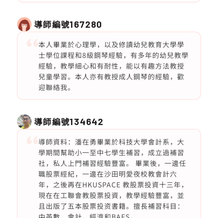
導師編號
167280
本人畢業於心理學，以及修讀幼兒教育大學學
士學位課程和8級鋼琴經驗，有多年的幼兒教學
經驗，教學細心和有耐性，能以有趣方法教授
兒童學習。本人亦有教授成人鋼琴的經驗，歡
迎聯絡我。
導師編號
134642
導師資料：潘在勇畢業於科技大學會計系，大
學期間幫助小一至中七學生補習，成立過補習
社，私人上門補習經驗豐富。 畢業後，一邊任
職股票經紀，一邊在沙田明愛夜校教會計六
年，之後再在HKUSPACE 教股票投資十三年，
現在在工聯會教股票投資，教學經驗豐富，並
且出版了五本股票投资書籍。擅長補習科目：
中英數，會計，經濟和BAFS。