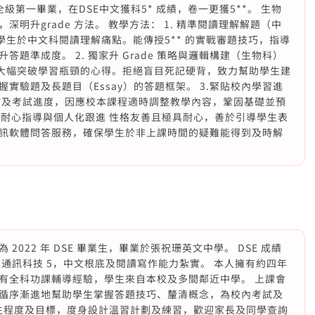
全級第一畢業，在DSE中文獲科5* 成績，卷一更獲5**。 生物
v5 ，深明升grade 方法。 教學方法： 1. 精準閱讀理解解題（中
解學生於中文科閱讀理解痛點。能傳授5** 的實戰審題技巧，指導
題準成度。 2. 獨家升 Grade 策略與邏輯構建（生物科）
過程，大幅突破學習瓶頸的心得。拒絕盲目死記硬背，致力幫助學生建
實驗題及長題目（Essay）的答題框架。 3.緊貼校內學習進
估及考試進度，因應校本課程適時調整教學內容，鞏固基礎並預
.耐心指導與個人化跟進 性格友善且極具耐心，善於引導學生表
訊軟體問答服務，確保學生於非上課時間的疑難能得到及時解
022 年 DSE 畢業生，畢業於張祝珊英文中學。 DSE 成績
及通訊科技 5，中文根底及閱讀寫作能力紮實。 本人擁有約四年
有全科功課輔導經驗，學生來自本校及多間鄰近中學。 上課會
循序漸進地幫助學生掌握答題技巧、釐清概念，為校內考試及
學生程度及目標，度身設計溫習計劃及練習，歡迎家長及同學查詢