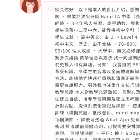
家長你好！以下是本人的自我介紹，感謝您
級 • 畢業於油尖旺區 Band 1A 中學
經驗 • 3-4年私人補習、課程助教、興
學生涵蓋小二至中六，能教授初中全科（例
學生成就 • 高中英文：由 U → Level
初中中文、歷史：由不合格 → 70–80% • 
99/100 個人成績 • 大學中、英文必修課程 
賽多次獲獎 教學理念與方法 我一向強
們更投入和有興趣。例如： 我會自製 P
背景知識，令學生更容易及全面地理解知
方法，訓練他們快速抓重點和清晰正確表
章更有說服力。另外我也注重作文技巧訓
教學態度 本人對教學充滿熱誠，具耐心
生建立自信、培養學習興趣及獨立思考能力
針對弱點，提供系統化筆記及練習 • 使
訓練（模擬試題、批改卷目、mind m
每個細節 • 課後可透過 WhatsApp
衝刺 於考試前關鍵時期，可按需要安排
表現。 可授課時間 • 平日：晚上 6:30