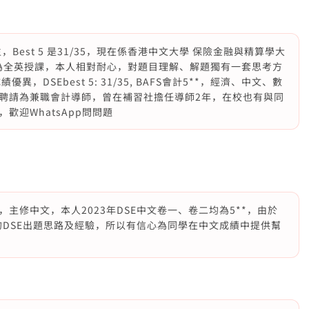
，Best 5 是31/35，現在係香港中文大學 保險金融與精算學大
均為全英授課，本人相對耐心，對題目理解、解題獨有一套思考方
DSEbest 5: 31/35, BAFS會計5**，經濟、中文、數
學聘請為兼職會計導師，曾在補習社擔任導師2年，在校也有與同
迎WhatsApp問問題
主修中文，本人2023年DSE中文卷一、卷二均為5**，由於
的DSE出題思路及經驗，所以有信心為同學在中文成績中提供幫