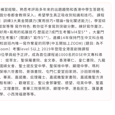
SE中文補習經驗，熟悉考評局多年來的出題趨勢和香港中學生答題毛
個分卷都會教得深入，希望學生真正吸收到知識和技巧。 課程
訓練3大黃金閱讀力(實用技巧+理論+強化闡述能力)，學習綜
、框架等等 寫作特色: 教你從不會寫到突破分數，練好寫作層次，
+易用的拓展技巧 歷屆近7成門生考獲lvl4至5** ，大量門
生考獲5* (閱讀5* 寫作5**)，連續14年保持門生中文科合格
為日校該班內唯一寫作奪星的同學(中五開始上ZOOM) (題目: 為不
oom）考獲level 5以上 2019年登陸全港首創微課程
2000位學員給予正評，成為首位課程逾1000名的DSE中文專科導
自： 拔萃女、聖保羅書院、金文泰、香港華仁、皇仁書院、九龍
國婦女會、聖士提反堂中學、聖保祿中學、顯理中學、瑪利
保祿六世書院、景嶺書院、屯門仁愛堂田家炳、沙田郭得勝、
、華英、嘉諾撒、庇理羅士、嘉諾撒聖家書院、嘉諾撒聖方濟
殷有娣）、觀塘官立、聖公會鄧肇堅、德望、培英中學、聖嘉
、文理書院、東華三院張明添、顯理中學、港島民生、匯基書
學、小西灣福建等等。