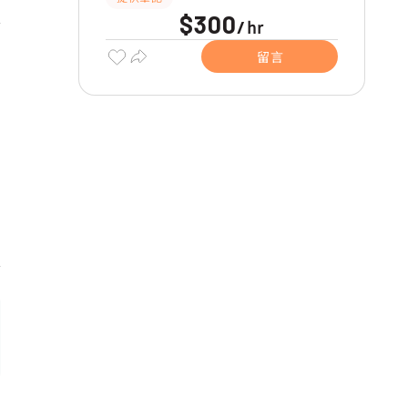
$300
hr
/
留言