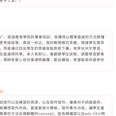
更早上堂。）
文5*。經過教育學院的專業培訓，我懂得以簡單直接的方式教懂
思考誤區等，再逐一糾正。我的教學模式多變，根據學生需求
，而是通过找出學生的思維盲點對症下藥，效率化中文學習。
生能運用所學。本人有耐心，善觀察學生狀態，調整學習節奏
。導師有愛心但也會適時嚴厲，歡迎補我，希望能為你提供你
功課
試技巧以及練習的資源，以及寫作佳作、優美句子詞語提供，
易構想寫作內容，直接套高分模板，寫作事半功倍，讓學生進
的方法去理解難的concept，能長期補習以及wts 24小時