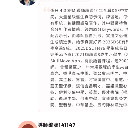
逢日 4:30PM 導師超過10年全職D
病，大量星級舊生真跡示例，練習足，每
有系統，包括閱讀及寫作，其中閱讀特色：
合分析作者情感、答題取分keywords
配合示例，由導師親自批改。實用文必備好用
生成績進步，給予真實好評 2026DSE有門
率高達9成。 2025DSE Hera 學生成
完美添色彩) 2021屆超過8成中六學生（Z
SkillMove App，開設語音課程，逾
師。 曾報讀至少一年常規課程的學生來
真光、香港真光中學、聖公會呂明才、中
曼、高主教、筲官、將軍澳官中、播道、
藍田聖保祿、浸信會呂明才、嘉諾撒聖心
各、伊利沙伯中學、英華、優才書院（楊
勒、衞理中學、何東中學、宣道會鄭榮之
院、聖若瑟、中華基金、五旬節林漢光中
導師編號
141147