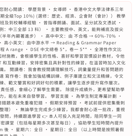
耐心閱讀： 學歷背景 • 女導師 • 香港中文大學法律系三年
（長期全級Top 10%) (選修：歷史、經濟、企會財（會計）） 教學
趣班及到校輔導經驗 • 曾指導朗誦、面試、呈分試及文憑試 •
：中三全部 13 科） • 主要教授中、英文，能夠補底及拔尖
 4（半年內顯著進步） • 高中中文：由 不合格 → 60%-70% •
高小英文：由中游水平 → Reading & Grammar Paper
A range • DSE 中文總卷 5*，卷一 5** • 全港性作文比
調因材施教，會根據學生的性格、喜好和學習習慣設計教材，令他
PT 和互動練習，安排密集且具針對性的練習，在溫習時加入文化
識。 閱讀卷：我會教授閱讀理解技巧，詞彙量提升和答問題的
達 寫作卷：我會加強結構訓練、例子庫建立和文法精練，令文
練、範文鑒賞和好詞好句的積累，讓學生逐步提升寫作層次。
及責任感，會細心了解學生需要。 除提升成績外，更希望幫助學
，能在未來自發學習。 學習支援 • 為學生制定專屬計劃 •
用錯題本避免重複犯錯 • 假期安排預習 • 考試前提供密集衝刺
ap整理） • 無論學生完成多少練習，我都會耐心逐一批改，重視
 免費發問，持續跟進學習 👉 本人可投入充足時間，陪同學生一同
頻密課堂（包括每星期多次甚至每日），協助學生短時間內提升
pm 後 • 星期六：全日 • 星期日：全日 （以上時間是按照暑假