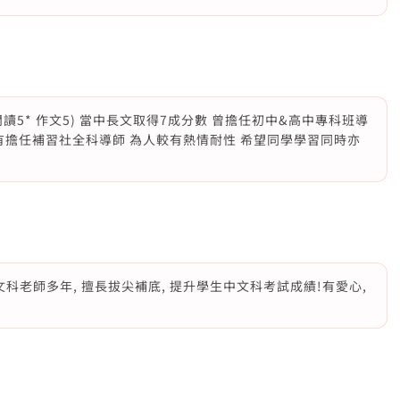
(閱讀5* 作文5) 當中長文取得7成分數 曾擔任初中&高中專科班導
有擔任補習社全科導師 為人較有熱情耐性 希望同學學習同時亦
科老師多年, 擅長拔尖補底, 提升學生中文科考試成績!有愛心,