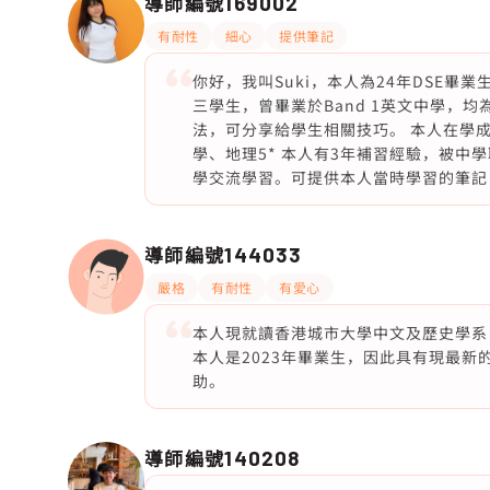
導師編號
169002
有耐性
細心
提供筆記
你好，我叫Suki，本人為24年DSE畢業生
三學生，曾畢業於Band 1英文中學，
法，可分享給學生相關技巧。 本人在學成績優異，
學、地理5* 本人有3年補習經驗，被中
學交流學習。可提供本人當時學習的筆記，歡
導師編號
144033
嚴格
有耐性
有愛心
本人現就讀香港城市大學中文及歷史學系，
本人是2023年畢業生，因此具有現最新
助。
導師編號
140208