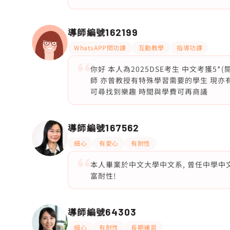
導師編號
162199
WhatsAPP問功課
互動教學
指導功課
你好 本人為2025DSE考生 中文考獲5*
師 亦曾教授有特殊學習需要的學生 現亦
可尋找到樂趣 時間與學費可再商議
導師編號
167562
細心
有愛心
有耐性
本人畢業於中文大學中文系, 曾任中學中文
富耐性!
導師編號
64303
細心
有耐性
長期補習