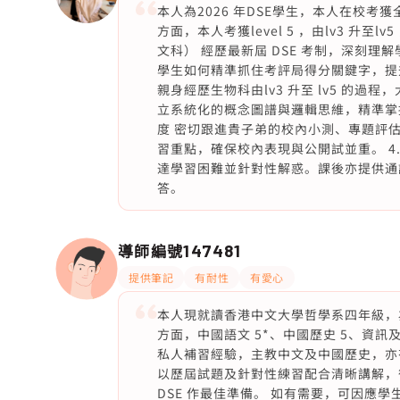
本人為2026 年DSE學生，本人在校考獲
方面，本人考獲level 5 ，由lv3 升至l
文科） 經歷最新屆 DSE 考制，深刻理
學生如何精準抓住考評局得分關鍵字，提升答
親身經歷生物科由lv3 升至 lv5 的
立系統化的概念圖譜與邏輯思維，精準掌握
度 密切跟進貴子弟的校內小測、專題評
習重點，確保校內表現與公開試並重。 4
達學習困難並針對性解惑。課後亦提供通
答。
導師編號
147481
提供筆記
有耐性
有愛心
本人現就讀香港中文大學哲學系四年級，為 2
方面，中國語文 5*、中國歷史 5、資訊
私人補習經驗，主教中文及中國歷史，亦
以歷屆試題及針對性練習配合清晰講解，
DSE 作最佳準備。 如有需要，可因應