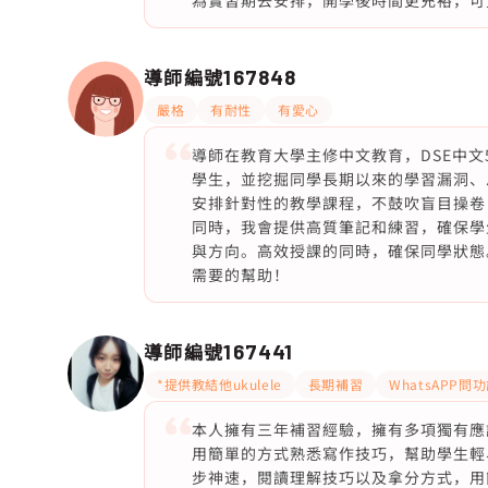
為實習期去安排，開學後時間更充裕，可
導師編號
167848
嚴格
有耐性
有愛心
導師在教育大學主修中文教育，DSE中
學生，並挖掘同學長期以來的學習漏洞、
安排針對性的教學課程，不鼓吹盲目操卷
同時，我會提供高質筆記和練習，確保學
與方向。高效授課的同時，確保同學狀態
需要的幫助！
導師編號
167441
*提供教結他ukulele
長期補習
WhatsAPP問
本人擁有三年補習經驗，擁有多項獨有應
用簡單的方式熟悉寫作技巧，幫助學生輕
步神速，閱讀理解技巧以及拿分方式，用簡單