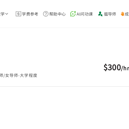
教学
学费参考
帮助中心
AI问功课
揾导师
成
$300
/
h
师/女导师-大学程度