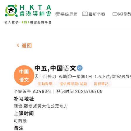
星级导师
最新个案
视像
男-1名 中五,中国语文，观塘 补习推介
返回
中五,中国语文
中国
上门补习-观塘
一星期1日-1.5小时/堂
男导
语文
互動教學
提供練習題/試題
提供筆記
个案编号
A349841
｜登记时间
2026/06/08
补习地址
观塘,觀塘或黃大仙公眾地方
上课时间
可商議
备注