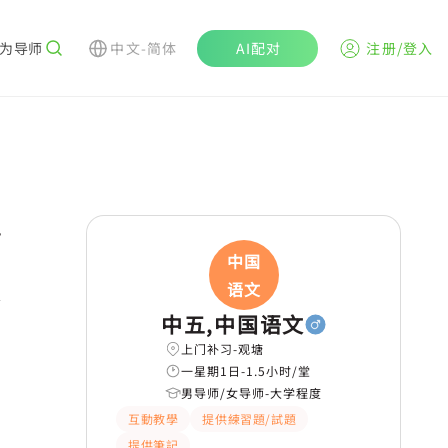
为导师
中文-简体
AI配对
注册/登入
r
中国
语文
中五,中国语文
上门补习-观塘
一星期1日-1.5小时/堂
男导师/女导师-大学程度
互動教學
提供練習題/試題
提供筆記