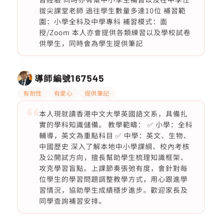
拔尖課堂老師 過往學生數量多達10位 補習範
圍：小學全科及中學專科 補習模式：面
授/Zoom 本人亦會提供各類練習以及學校試卷
供學生，同時會為學生提供筆記
導師編號
167545
有耐性
有愛心
提供筆記
本人現就讀香港中文大學英國語文系，具備扎
實的學科知識儲備。 教學範疇： ✅ 小學：全科
輔導，英文為重點科目 ✅ 中學：英文、生物、
中國歷史 深入了解本地中小學課綱、校內考核
及公開試方向，擅長幫助學生梳理知識框架、
攻克學習盲點。上課節奏張弛有度，會針對每
位學生的學習問題調整教學方式，用心跟進學
習情況，協助學生成績穩步進步。歡迎家長及
同學查詢補習安排。