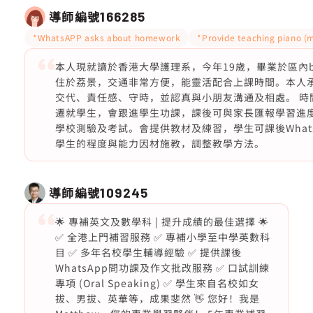
導師編號
166285
*WhatsAPP asks about homework
*Provide teaching piano (
本人現就讀於香港大學護理系，今年19歲，畢業於區內b
住於荔景，交通非常方便，能靈活配合上課時間。本人
交代、責任感、守時，並認真與小朋友溝通及相處。 時
遷就學生，會跟進學生功課，課後可與家長匯報學習進
學校測驗及考試。會提供教材及練習，學生可課後What
學生的程度與能力因材施教，調整教學方法。
導師編號
109245
🌟 專補英文及數學科 | 提升成績的最佳選擇 🌟
✅ 全港上門補習服務 ✅ 專補小學至中學英數科
目 ✅ 多年名校學生輔導經驗 ✅ 提供課後
WhatsApp問功課及作文批改服務 ✅ 口試訓練
專項 (Oral Speaking) ✅ 學生來自名校如女
拔、男拔、英華等，成果斐然 👋 您好！我是