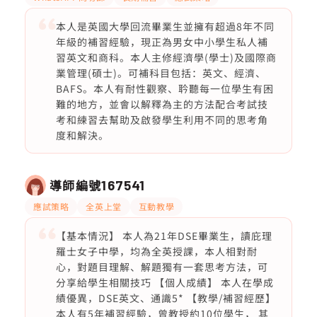
本人是英國大學回流畢業生並擁有超過8年不同
年級的補習經驗，現正為男女中小學生私人補
習英文和商科。本人主修經濟學(學士)及國際商
業管理(碩士)。可補科目包括：英文、經濟、
BAFS。本人有耐性觀察、耹聽每一位學生有困
難的地方，並會以解釋為主的方法配合考試技
考和練習去幫助及啟發學生利用不同的思考角
度和解決。
導師編號
167541
應試策略
全英上堂
互動教學
【基本情況】 本人為21年DSE畢業生，讀庇理
羅士女子中學，均為全英授課，本人相對耐
心，對題目理解、解題獨有一套思考方法，可
分享給學生相關技巧 【個人成績】 本人在學成
績優異，DSE英文、通識5* 【教學/補習經歷】
本人有5年補習經驗，曾教授約10位學生， 其