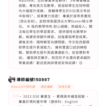
Matthew，您的專業學習夥伴！ 5年專業補習
經驗，專攻英文及數學，曾協助學生在短時間
內大幅提升成績。 曾輔導學生於DSE英文考試
中取得5*，成果實力見證！ 畢業於拔萃男書院
(頂尖名校)，並取得英國頂尖大學Exeter碩士學
位。 🎯 我的教學特色 耐心細緻、熱誠投入，關
注每位學生的學習需求。 提供個性化教學計
劃，每課安排額外練習，加強鞏固學習成果。
課後支持：隨時解答功課問題，作文批改服務
助學生提升表達能力。 擁有豐富口試訓練經
驗，幫助學生提升英語溝通能力，從容應對考
試。 讓我與您攜手，助您的子女邁向更卓越的
學業成績！歡迎查詢詳情或安排試課！😊
導師編號
150997
WhatsAPP問功課
題目講解
指導功課
• 2023 DSE 畢業生 • 累積兩年補習經驗 •
畢業於瑪利曼中學（選修科：English