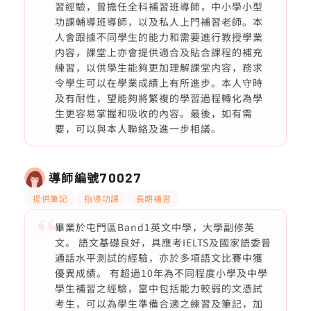
習經驗，曾擔任全科補習班導師，中小學小型
功課輔導班導師，以及私人上門補習老師。本
人會跟據不同學生的能力和需要進行教授學業
内容，課堂上亦會提供適合及貼合課程的補充
練習，以供學生能夠更加理解課堂内容，務求
令學生可以在學業成績上有所進步。本人守時
及有耐性，望能夠將繁複的學習過程轉化為學
生更容易掌握和吸收的內容。最後，如有需
要，可以與本人聯絡及進一步相議。
導師編號
70027
提供筆記
指導功課
長期補習
畢業於屯門區Band1英文中學，大學副修英
文。 語文基礎良好，具應考IELTS及國家語委普
通話水平測試的經驗，亦於多項語文比賽中獲
優異成績。 有超過10年為不同程度小學及中學
學生補習之經驗，當中包括能力較弱的文憑試
考生，可以為學生準備合適之練習及筆記，加