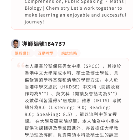
Comprehension, Public Speaking · Maths |
Biology | Chemistry Let's work together to
make learning an enjoyable and successful
journey!
導師編號
164737
課程設計
互動教學
應試策略
本人畢業於聖保羅男女中學（SPCC），其後於
香港中文大學完成本科、碩士及博士學位，具
備紮實的學科基礎和清晰的學習方法。本人於
香港中學文憑試（HKDSE）中文科（閱讀及寫
作均為5**）、英文科（閱讀及會話均為5**）
及數學科皆獲得5*級成績；雅思（IELTS）考試
總分為8.0（Listening：9.0；Reading：
8.0；Speaking：8.5），能以流利中英文授
課。 在大學及研究院期間，本人除為中小學生
提供功課輔導及學業跟進外，亦曾擔任大學教
學助理及導師，負責帶領本科及碩士生的課堂