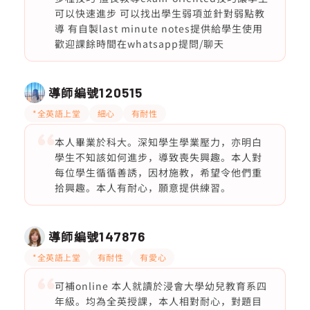
可以快速進步 可以找出學生弱項並針對弱點教
導 有自製last minute notes提供給學生使用
歡迎課餘時間在whatsapp提問/聊天
導師編號
120515
*全英語上堂
細心
有耐性
本人畢業於科大。深知學生學業壓力，亦明白
學生不知該如何進步，導致喪失興趣。本人對
每位學生循循善誘，因材施教，希望令他們重
拾興趣。本人有耐心，願意提供練習。
導師編號
147876
*全英語上堂
有耐性
有愛心
可補online 本人就讀於浸會大學幼兒教育系四
年級。均為全英授課，本人相對耐心，對題目