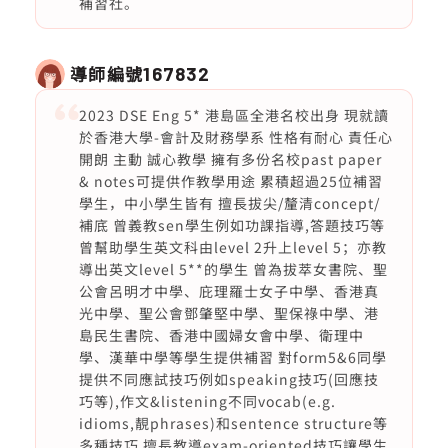
補習社。
導師編號
167832
2023 DSE Eng 5* 港島區全港名校出身 現就讀
於香港大學-會計及財務學系 性格有耐心 責任心
開朗 主動 誠心教學 擁有多份名校past paper
& notes可提供作教學用途 累積超過25位補習
學生，中小學生皆有 擅長拔尖/釐清concept/
補底 曾義教sen學生例如功課指導,答題技巧等
曾幫助學生英文科由level 2升上level 5；亦教
導出英文level 5**的學生 曾為拔萃女書院、聖
公會呂明才中學、庇理羅士女子中學、香港真
光中學、聖公會鄧肇堅中學、聖保祿中學、港
島民生書院、香港中國婦女會中學、衛理中
學、漢華中學等學生提供補習 對form5&6同學
提供不同應試技巧例如speaking技巧(回應技
巧等),作文&listening不同vocab(e.g.
idioms,靚phrases)和sentence structure等
多種技巧 擅長教導exam-oriented技巧讓學生