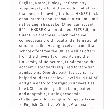
English, Maths, Biology, or Chemistry, I
adapt my style to fit their world—whether
that means following the local HKDSE track
or an international school curriculum. I'm a
native English speaker (American accent,
5** in HKDSE Oral, predicted IELTS 8.5) and
fluent in Cantonese, which helps me
connect easily with local and international
students alike. Having received a medical
school offer from the UK, as well as offers
from the University of Toronto and the
University of Melbourne, I understand the
academic standards required for top-tier
admissions. Over the past five years, I've
helped students achieve Level 5+ in HKDSE
and gain entry to prestigious universities
like UCL. I pride myself on being patient
and adaptable, turning academic
challenges into strengths. Subjects I cover:
· English: Creative Writing, Grammar,