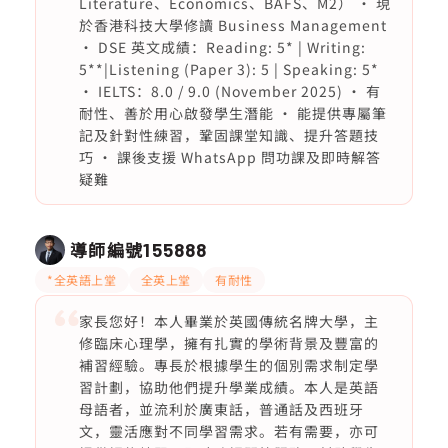
Literature、Economics、BAFS、M2） • 現
於香港科技大學修讀 Business Management
• DSE 英文成績：Reading: 5* | Writing:
5**|Listening (Paper 3): 5 | Speaking: 5*
• IELTS：8.0 / 9.0 (November 2025) • 有
耐性、善於用心啟發學生潛能 • 能提供專屬筆
記及針對性練習，鞏固課堂知識、提升答題技
巧 • 課後支援 WhatsApp 問功課及即時解答
疑難
導師編號
155888
*全英語上堂
全英上堂
有耐性
家長您好！本人畢業於英國傳統名牌大學，主
修臨床心理學，擁有扎實的學術背景及豐富的
補習經驗。專長於根據學生的個別需求制定學
習計劃，協助他們提升學業成績。本人是英語
母語者，並流利於廣東話，普通話及西班牙
文，靈活應對不同學習需求。若有需要，亦可