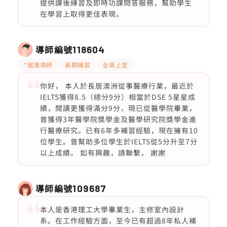
提供課後練習及即時功課問答服務，幫助學生
在學習上取得更佳表現。
導師編號
118604
*居澳導師
長期補習
全英上堂
你好， 本人於長居澳洲從事醫療行業，最近於
IELTS獲得8.5（總分9分）相當於DSE 5星星成
績，閱讀更獲得滿分9分，現已從醫學院畢業，
曾獲得3年醫學院獎學金及醫學研究院獎學金進
行醫療研究。已有6年多補習經驗，現在擁有10
位學生。曾幫助多位學生於IELTS從5分升至7分
以上成績。 如有興趣，請聯繫， 謝謝
導師編號
109687
本人是香港理工大學畢業生，主修室內設計
系。在工作經驗方面，至今已有超過8年私人補