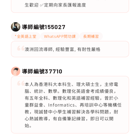
生歡迎 ✅定期向家長匯報進度
導師編號
155027
*全英語上堂
WhatsAPP問功課
長期補習
澳洲回流導師, 經驗豐富, 有耐性嚴格
導師編號
37710
本人為香港科大本科生、理大碩士生，主修電
腦、統計、數學。數理化英語會考成績優良，
有五年全科、數理化和英語補習經驗，曾於小
童群益會、Informatics、再培訓中心等機構任
教，現誠替中小學生補習解決各學科問題，耐
心熱誠教導，有自備筆記練習，即日可以開
始。