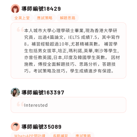
導師編號
18429
全英上堂
應試策略
解題思路
本人城市大學心理學碩士畢業,現為香港大學研
究員，出過4篇論文，IELTS 成績7.5，其中寫作
8，補習經驗超過10年,尤甚精補英數。 補習學
生包括男女拔萃,培正,瑪利諾,英華,喇沙等學生,
亦曾任教英國,日本,印度及韓國學生英數。 因材
施教，傅授全面解題技巧、思路分析，答題技
巧，考試策略及技巧，學生成績進步有保證。
導師編號
163397
Interested
導師編號
35089
WhatsAPP問功課
長期補習
應試策略