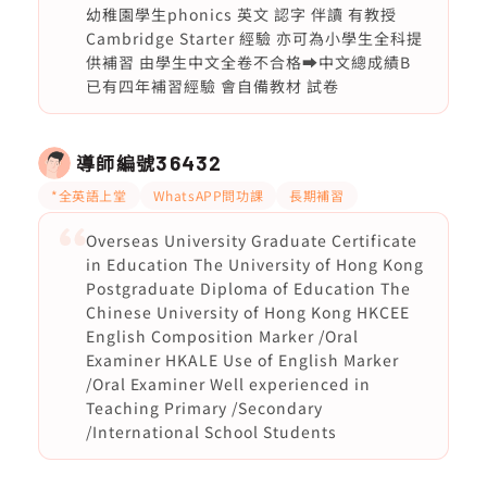
幼稚園學生phonics 英文 認字 伴讀 有教授
Cambridge Starter 經驗 亦可為小學生全科提
供補習 由學生中文全卷不合格➡️中文總成績B
已有四年補習經驗 會自備教材 試卷
導師編號
36432
*全英語上堂
WhatsAPP問功課
長期補習
Overseas University Graduate Certificate
in Education The University of Hong Kong
Postgraduate Diploma of Education The
Chinese University of Hong Kong HKCEE
English Composition Marker /Oral
Examiner HKALE Use of English Marker
/Oral Examiner Well experienced in
Teaching Primary /Secondary
/International School Students