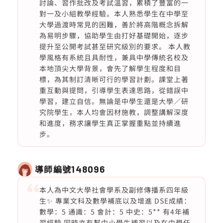
討論、習作批改及考試溫習，累積了豐富的一
對一及小組教學經驗。本人熟悉學生在中學至
大學過渡時常見的困難，善於將高階概念拆解
為易明步驟，協助學生由打好基礎開始，逐步
提升至公開考試甚至研究級別的要求。 本人教
學風格有系統且具耐性，兼具中學傳統名校及
本地頂尖大學背景，會先了解學生程度和目
標，為其制訂清晰可行的學習計劃。課堂上著
重互動與提問，引導學生表達思路，從錯誤中
學習，建立自信。無論是中學生還是大學／研
究院學生，本人均會因材施教，調整講解深度
和進度，務求讓學生真正掌握重點並持續進
步。
導師編號
148096
本人為中文大學社會學系及副修傳播系四年級
生✨ 專業文科及數學補底以及增進 DSE成績：
數學：5 通識：5 會計：5 中史：5** 有4年補
習經驗 同時亦有幫中小學生補習以及在中學任