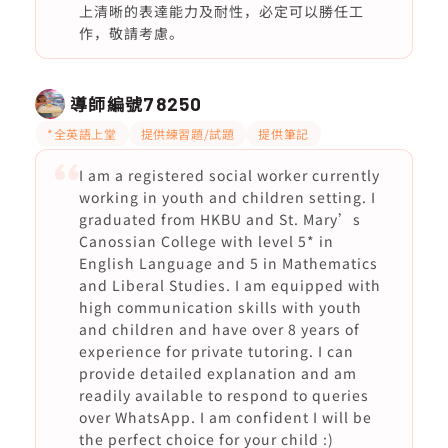
上清晰的表達能力及耐性，必定可以勝任工
作，敬請考慮。
導師編號
78250
*全英語上堂
提供練習題/試題
提供筆記
I am a registered social worker currently
working in youth and children setting. I
graduated from HKBU and St. Mary’s
Canossian College with level 5* in
English Language and 5 in Mathematics
and Liberal Studies. I am equipped with
high communication skills with youth
and children and have over 8 years of
experience for private tutoring. I can
provide detailed explanation and am
readily available to respond to queries
over WhatsApp. I am confident I will be
the perfect choice for your child :)