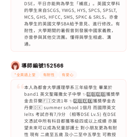
DSE，平日亦能夠為學生「補底」。英國文學科
的學生來自SCGS, YWGS, HYS, SPCS, SPSLT,
MCS, GHS, HFCC, SMS, SPKC & SRLS，亦會
為學生的英國文學SBA給予意見、進行修改。有
耐性，大學期間的暑假曾到發展中國家義教，
亦曾參與其他交流團。懂得與學生相處、溝
通。
導師編號
152566
*全英語上堂
有耐性
有愛心
本人為都會大學護理學系三年級學生 畢業於
band1 英文聖羅撒女子中學 ✨2️⃣0️⃣2️⃣0️⃣獲獎學
金去芬蘭🇫🇮交流1年 ✨2️⃣0️⃣1️⃣8️⃣獲獎學金去
丹麥🇩🇰 summer school 1個月 而國際英文
Ielts 考試亦有7/9分 （相等DSE Lv.5) 在DSE
文憑試中所有科目都獲等級四或以上成績 亦展
望未來可以成為兒童部護士 對小朋友更為有耐
性 現有 二歲至五歲 及小二至中五學生 可教授