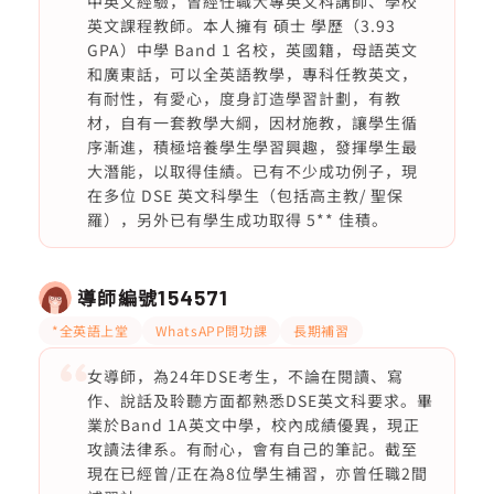
中英文經驗，曾經任職大專英文科講師、學校
英文課程教師。本人擁有 碩士 學歷（3.93
GPA）中學 Band 1 名校，英國籍，母語英文
和廣東話，可以全英語教學，專科任教英文，
有耐性，有愛心，度身訂造學習計劃，有教
材，自有一套教學大綱，因材施教，讓學生循
序漸進，積極培養學生學習興趣，發揮學生最
大潛能，以取得佳績。已有不少成功例子，現
在多位 DSE 英文科學生（包括高主教/ 聖保
羅），另外已有學生成功取得 5** 佳積。
導師編號
154571
*全英語上堂
WhatsAPP問功課
長期補習
女導師，為24年DSE考生，不論在閱讀、寫
作、說話及聆聽方面都熟悉DSE英文科要求。畢
業於Band 1A英文中學，校內成績優異，現正
攻讀法律系。有耐心，會有自己的筆記。截至
現在已經曾/正在為8位學生補習，亦曾任職2間