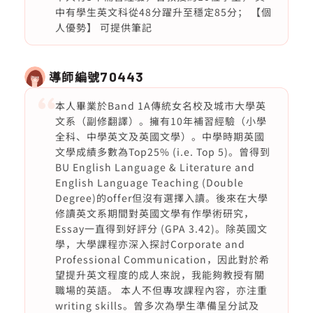
中有學生英文科從48分躍升至穩定85分； 【個
人優勢】 可提供筆記
導師編號
70443
本人畢業於Band 1A傳統女名校及城市大學英
文系（副修翻譯）。擁有10年補習經驗（小學
全科、中學英文及英國文學）。中學時期英國
文學成績多數為Top25% (i.e. Top 5)。曾得到
BU English Language & Literature and
English Language Teaching (Double
Degree)的offer但沒有選擇入讀。後來在大學
修讀英文系期間對英國文學有作學術研究，
Essay一直得到好評分 (GPA 3.42)。除英國文
學，大學課程亦深入探討Corporate and
Professional Communication，因此對於希
望提升英文程度的成人來說，我能夠教授有關
職場的英語。 本人不但專攻課程內容，亦注重
writing skills。曾多次為學生準備呈分試及