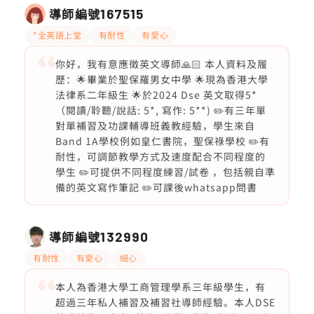
導師編號
167515
*全英語上堂
有耐性
有愛心
你好，我有意應徵英文導師🙏🏻 本人資料及履
歷：🌟畢業於聖保羅男女中學 🌟現為香港大學
法律系二年級生 🌟於2024 Dse 英文取得5*
（閱讀/聆聽/說話: 5*, 寫作: 5**) ✏️有三年單
對單補習及功課輔導班義教經驗，學生來自
Band 1A學校例如皇仁書院，聖保祿學校 ✏️有
耐性，可調節教學方式及速度配合不同程度的
學生 ✏️可提供不同程度練習/試卷 ，包括親自準
備的英文寫作筆記 ✏️可課後whatsapp問書
導師編號
132990
有耐性
有愛心
細心
本人為香港大學工商管理學系三年級學生，有
超過三年私人補習及補習社導師經驗。本人DSE