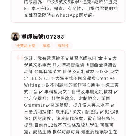
的成績為：中文5英文5數學4通識4經濟5*歷史
5。本人守時、盡責、有耐性，可提供需要的補
充練習及隨時在WhatsApp問功課。
導師編號
107293
*全英語上堂
嚴格
有耐性
你好，我有意應徵英文補習老師🙏🏻 🎓中文大
學英文系畢業 📑六年補習經驗 👩🏻‍🏫全職補習
老師 📖專科補英文 自備及定制教材 ✨DSE 英文
5* IELTS 7.5 ✨大學主修英國文學與Creative
Writing ✨對不同題材的寫作得心應手 ✨純正美
式口音 ✔️ 專科補英文：自備及專屬定制教材 ✔️
全方位提升：針對性改文、定制範文、鞏固
Grammar ✔️奠定基礎：提升個人英文水平 ✔️
三語流利授課：廣東話/ 英文/ 普通話 ✔️ 貼心跟
進：因材施教，隨時交代進度，歡迎課後私訊
提問 目前有12位不同性格及級別學生 可嚴可
寬，說話生動 教學可嚴可寬 最重要是讓學生在