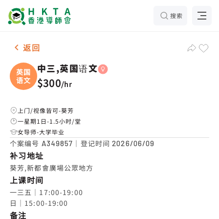
搜索
女-1名 中三,英国语文，葵芳 补习推介
返回
中三,英国语文
英国
语文
$300
/
hr
上门/视像皆可-葵芳
一星期1日-1.5小时/堂
女导师-大学毕业
个案编号
｜登记时间
A349857
2026/06/09
补习地址
葵芳,新都會廣場公眾地方
上课时间
一三五｜17:00-19:00

日｜15:00-19:00
备注