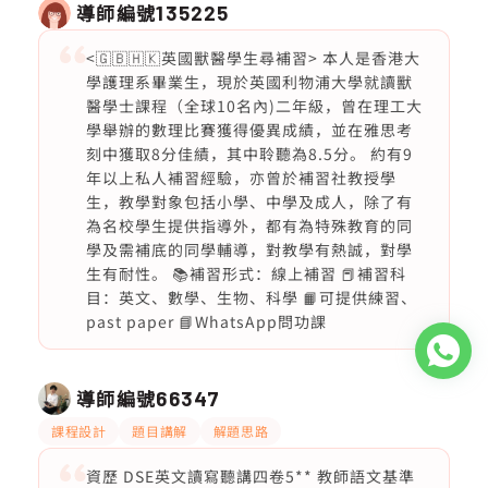
導師編號
135225
<🇬🇧🇭🇰英國獸醫學生尋補習> 本人是香港大
學護理系畢業生，現於英國利物浦大學就讀獸
醫學士課程（全球10名內)二年級，曾在理工大
學舉辦的數理比賽獲得優異成績，並在雅思考
刻中獲取8分佳績，其中聆聽為8.5分。 約有9
年以上私人補習經驗，亦曾於補習社教授學
生，教學對象包括小學、中學及成人，除了有
為名校學生提供指導外，都有為特殊教育的同
學及需補底的同學輔導，對教學有熱誠，對學
生有耐性。 📚補習形式：線上補習 📕補習科
目：英文、數學、生物、科學 📙可提供練習、
past paper 📘WhatsApp問功課
導師編號
66347
課程設計
題目講解
解題思路
資歷 DSE英文讀寫聽講四卷5** 教師語文基準