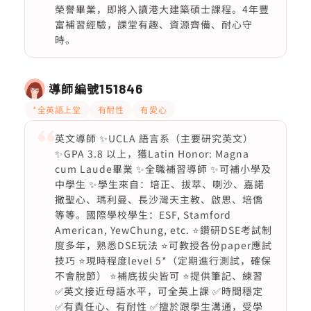
榮譽畢業，即將入讀港大建築碩士課程。4年豐
富補習經驗，課堂有趣、資源齊備、耐心守
時。
導師編號
151846
*全英語上堂
有耐性
有愛心
英文導師 ✨UCLA 語言系（主要研究英文）
✨GPA 3.8 以上，獲Latin Honor: Magna
cum Laude畢業 ✨全職補習導師 ✨可補小學及
中學生 ✨學生來自：培正、拔萃、喇沙、嘉諾
撒聖心、瑪利曼、長沙灣天主教、啟思、培僑
等等。國際學校學生：ESF, Stamford
American, YewChung, etc. ⭐️鑽研DSE考試制
度多年，熟悉DSE玩法 ⭐️可教授各份paper應試
技巧 ⭐️現時程度level 5*（定期進行測試，確保
不會脫節） ⭐️補底拔尖皆可 ⭐️提供筆記、練習
✅英文接近母語水平，可全英上課 ✅時間穩定
✅有責任心、有耐性 ✅擅於跟學生溝通，受學