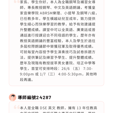
家長、學生你好，本人為全職鋼琴及補習女導
師，專長教授鋼琴、中文及英語朗誦，考獲皇
家音樂學院 ABRSM樂理、小提琴 及鋼琴八級，
已任教多年，學生橫越幼兒至成年，致力提供
學生細心而快樂學習的教學，給予有效建議提
升整體成績。課堂中可以全英語、廣東話或普
通話進行授課迎合不同母語的學生，歷年亦有
教授英語朗誦的豐富經驗，本人及學生於過往
多屆校際朗誦節中榮獲冠軍及取得優秀成績。
可就每堂內容授予學生演奏技巧及試卷拆題方
法，提供筆記及練習予學生、提升整體成績。
歷年及現階有教授拔萃男女書院、培正中學等
學生，首堂可安排時段：26/6 （五） 7:30-
9:00pm 或 1/7（三） 4:00-5:30pm，其他時
段再議。
導師編號
24287
本人是全職 DSE 英文 教師，擁有 13 年任教高