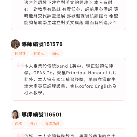
適合的環境下建立對英文的興趣🤍 本人有耐
心，對教學有熱誠 有責任心，課前用心備課 隨
時能夠交代課堂進展 亦歡迎課後私訊提問 希望
能夠幫助學生建立對英文興趣 繼而有所進步🤍
導師編號
151576
有耐性
有愛心
細心
本人畢業於傳統band 1英中，現正就讀法律
學，GPA3.7+，榮獲Principal Honour List；
此外，本人擁有兩年補習經驗，早前亦獲取牛
津大學英語課程證書，會以oxford English為
根本教學。
導師編號
116501
嚴格
細心
指導功課
你好，本人修讀特殊教育，畢業於香港教育大