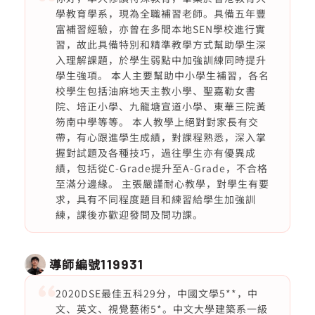
學教育學系，現為全職補習老師。具備五年豐
富補習經驗，亦曾在多間本地SEN學校進行實
習，故此具備特別和精準教學方式幫助學生深
入理解課題，於學生弱點中加強訓練同時提升
學生強項。 本人主要幫助中小學生補習，各名
校學生包括油麻地天主教小學、聖嘉勒女書
院、培正小學、九龍塘宣道小學、東華三院黃
笏南中學等等。 本人教學上絕對對家長有交
帶，有心跟進學生成績，對課程熟悉，深入掌
握對試題及各種技巧，過往學生亦有優異成
績，包括從C-Grade提升至A-Grade，不合格
至滿分邊緣。 主張嚴謹耐心教學，對學生有要
求，具有不同程度題目和練習給學生加強訓
練，課後亦歡迎發問及問功課。
導師編號
119931
2020DSE最佳五科29分，中國文學5**，中
文、英文、視覺藝術5*。中文大學建築系一級