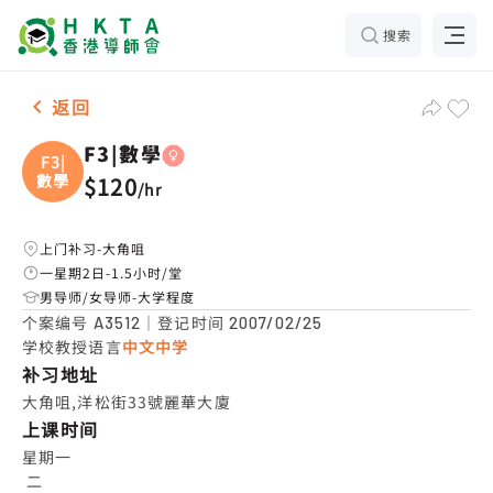
搜索
女-1名 F3|數學，大角咀 补习推介
返回
F3|數學
F3|
數學
$120
/
hr
上门补习-大角咀
一星期2日-1.5小时/堂
男导师/女导师-大学程度
个案编号
｜登记时间
A3512
2007/02/25
学校教授语言
中文中学
补习地址
大角咀,洋松街33號麗華大廈
上课时间
星期一

 二
