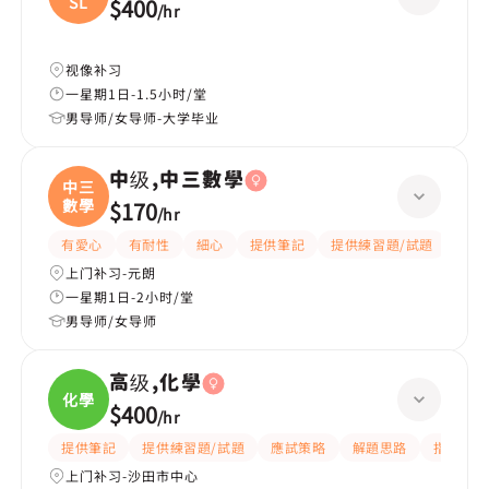
SL
$400
/
hr
视像补习
一星期1日-1.5小时/堂
男导师/女导师-大学毕业
中级,中三數學
中三
數學
$170
/
hr
有愛心
有耐性
細心
提供筆記
提供練習題/試題
指導
上门补习-元朗
一星期1日-2小时/堂
男导师/女导师
高级,化學
化學
$400
/
hr
提供筆記
提供練習題/試題
應試策略
解題思路
指導功課
上门补习-沙田市中心