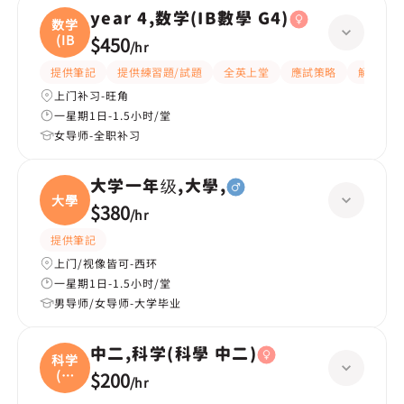
year 4,数学(IB數學 G4)
数学
(IB
$450
/
hr
提供筆記
提供練習題/試題
全英上堂
應試策略
解題思路
上门补习-旺角
一星期1日-1.5小时/堂
女导师-全职补习
大学一年级,大學,
大學
$380
/
hr
提供筆記
上门/视像皆可-西环
一星期1日-1.5小时/堂
男导师/女导师-大学毕业
中二,科学(科學 中二)
科学
(科
$200
/
hr
學