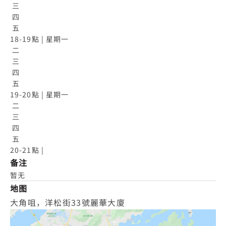
 三

 四

 五

18-19點 | 星期一

 二

 三

 四

 五

19-20點 | 星期一

 二

 三

 四

 五

20-21點 |
备注
暂无
地图
大角咀，洋松街33號麗華大廈