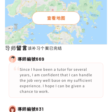
查看地图
导师留言
该补习个案已完结
導師編號
669
Since I have been a tutor for several
years, I am confident that I can handle
the job very well base on my sufficient
experience. I hope I can be given a
chance to work.
導師編號
831