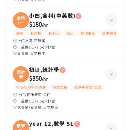
小四,全科(中英數)
全科
(中
$180
/
hr
英
嚴格
有耐性
有愛心
細心
提供筆記
提供練習題/試題
上门补习-石硖尾
一星期1日-1.5小时/堂
女导师-大学程度
初级,統計學
統計
學
$350
/
hr
WhatsAPP問功課
解題思路
提供練習題/試題
上门/视像皆可-屯门
一星期1日-1.5小时/堂
男导师/女导师-大学毕业
year 12,數學 SL
數學