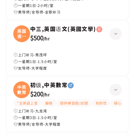
一星期1日-2小时/堂
男导师/女导师-全职补习
中三,英国语文(英國文學)
英国
语文
$500
/
hr
(
上门补习-秀茂坪
一星期1日-1.5小时/堂
女导师-大学程度
初级,中英數常
中英
數常
$200
/
hr
*全英語上堂
嚴格
提供練習題/試題
有耐性
細心
題
上门补习-九龙湾
一星期3日-1.5小时/堂
男导师/女导师-大学程度