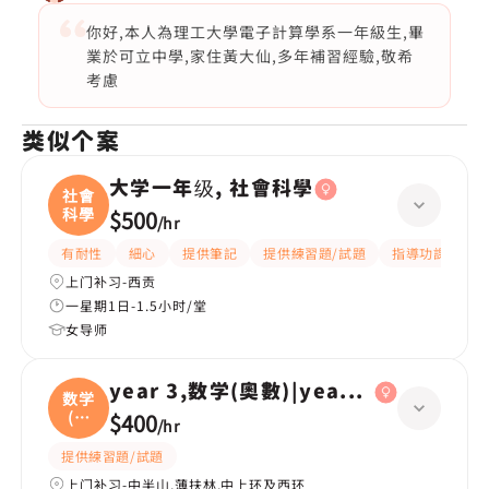
你好,本人為理工大學電子計算學系一年級生,畢
業於可立中學,家住黃大仙,多年補習經驗,敬希
考慮
类似个案
大学一年级, 社會科學
社會
科學
$500
/
hr
有耐性
細心
提供筆記
提供練習題/試題
指導功課
互
上门补习-西贡
一星期1日-1.5小时/堂
女导师
year 3,数学(奧數)|year 2,数学(奧數)
数学
(奧
$400
/
hr
數
提供練習題/試題
上门补习-中半山,薄扶林,中上环及西环