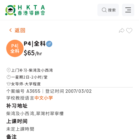
搜索
男2名 P4|全科，柴湾及小西湾 补习推介
返回
P4|全科
P4|
全科
$65
/
hr
上门补习-柴湾及小西湾
一星期2日-2小时/堂
女导师-大学程度
个案编号
｜登记时间
A3655
2007/03/02
学校教授语言
中文小学
补习地址
柴湾及小西湾,翠灣村翠寧樓
上课时间
未定上課時間
备注