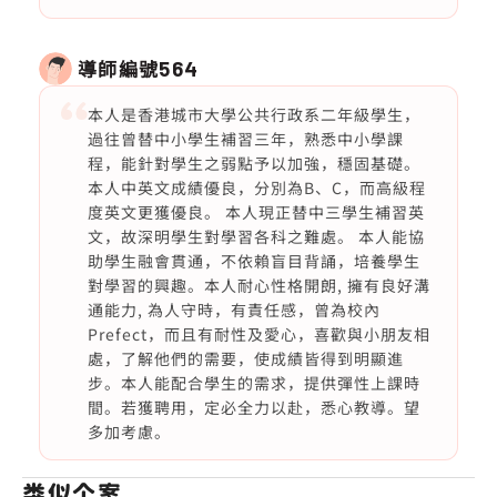
導師編號
564
本人是香港城市大學公共行政系二年級學生，
過往曾替中小學生補習三年，熟悉中小學課
程，能針對學生之弱點予以加強，穩固基礎。
本人中英文成績優良，分別為B、C，而高級程
度英文更獲優良。 本人現正替中三學生補習英
文，故深明學生對學習各科之難處。 本人能協
助學生融會貫通，不依賴盲目背誦，培養學生
對學習的興趣。本人耐心性格開朗, 擁有良好溝
通能力, 為人守時，有責任感，曾為校內
Prefect，而且有耐性及愛心，喜歡與小朋友相
處，了解他們的需要，使成績皆得到明顯進
步。本人能配合學生的需求，提供彈性上課時
間。若獲聘用，定必全力以赴，悉心教導。望
多加考慮。
类似个案