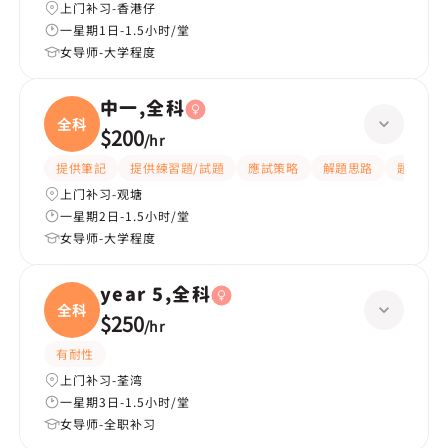
上门补习-香港仔
一星期1日-1.5小时/堂
女导师-大学程度
中一,全科
全科
$200
/
hr
提供筆記
提供練習題/試題
應試策略
解題思路
題目講解
上门补习-观塘
一星期2日-1.5小时/堂
女导师-大学程度
year 5,全科
全科
$250
/
hr
有耐性
上门补习-荃湾
一星期3日-1.5小时/堂
女导师-全职补习