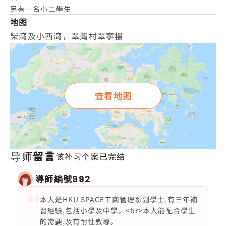
另有一名小二學生
地图
柴湾及小西湾，翠灣村翠寧樓
查看地图
导师留言
该补习个案已完结
導師編號
992
本人是HKU SPACE工商管理系副學士,有三年補
習經驗,包括小學及中學。<br>本人能配合學生
的需要,及有耐性教導。