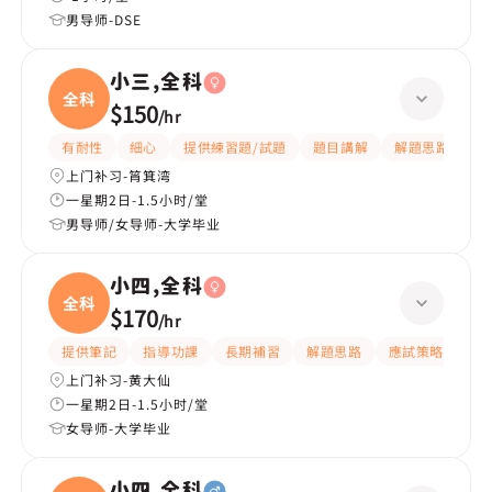
男导师-DSE
小三,全科
全科
$150
/
hr
有耐性
細心
提供練習題/試題
題目講解
解題思路
上门补习-筲箕湾
一星期2日-1.5小时/堂
男导师/女导师-大学毕业
小四,全科
全科
$170
/
hr
提供筆記
指導功課
長期補習
解題思路
應試策略
提
上门补习-黄大仙
一星期2日-1.5小时/堂
女导师-大学毕业
小四,全科