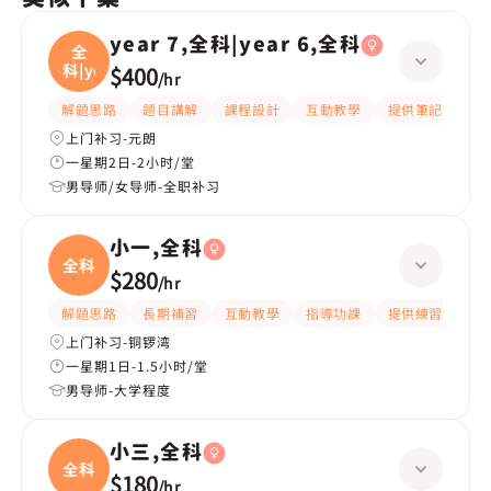
year 7,全科|year 6,全科
全
科|ye
$400
/
hr
解題思路
題目講解
課程設計
互動教學
提供筆記
嚴
上门补习-元朗
一星期2日-2小时/堂
男导师/女导师-全职补习
小一,全科
全科
$280
/
hr
解題思路
長期補習
互動教學
指導功課
提供練習題/試題
上门补习-铜锣湾
一星期1日-1.5小时/堂
男导师-大学程度
小三,全科
全科
$180
/
hr