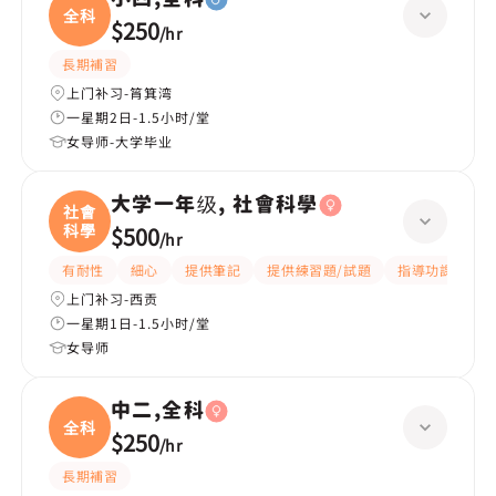
全科
$250
/
hr
長期補習
上门补习-筲箕湾
一星期2日-1.5小时/堂
女导师-大学毕业
大学一年级, 社會科學
社會
科學
$500
/
hr
有耐性
細心
提供筆記
提供練習題/試題
指導功課
互
上门补习-西贡
一星期1日-1.5小时/堂
女导师
中二,全科
全科
$250
/
hr
長期補習