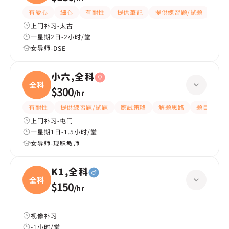
有愛心
細心
有耐性
提供筆記
提供練習題/試題
指導
上门补习-太古
一星期2日-2小时/堂
女导师-DSE
小六,全科
全科
$300
/
hr
有耐性
提供練習題/試題
應試策略
解題思路
題目講解
上门补习-屯门
一星期1日-1.5小时/堂
女导师-现职教师
K1,全科
全科
$150
/
hr
视像补习
-1小时/堂