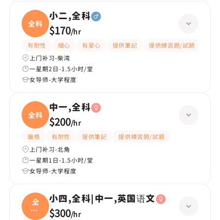
小二,全科
全科
$170
/
hr
有耐性
細心
有愛心
提供筆記
提供練習題/試題
指導
上门补习-柴湾
一星期2日-1.5小时/堂
女导师-大学程度
中一,全科
全科
$200
/
hr
嚴格
有耐性
提供筆記
提供練習題/試題
上门补习-北角
一星期1日-1.5小时/堂
女导师-大学程度
小四,全科|中一,英国语文
全
科|
$300
/
hr
中一