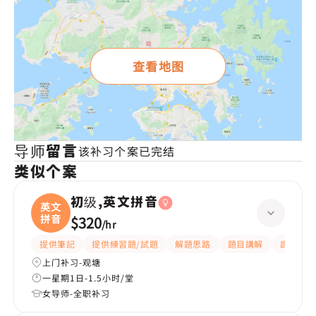
查看地图
导师留言
该补习个案已完结
类似个案
初级,英文拼音
英文
拼音
$320
/
hr
提供筆記
提供練習題/試題
解題思路
題目講解
課程設計
上门补习-观塘
一星期1日-1.5小时/堂
女导师-全职补习