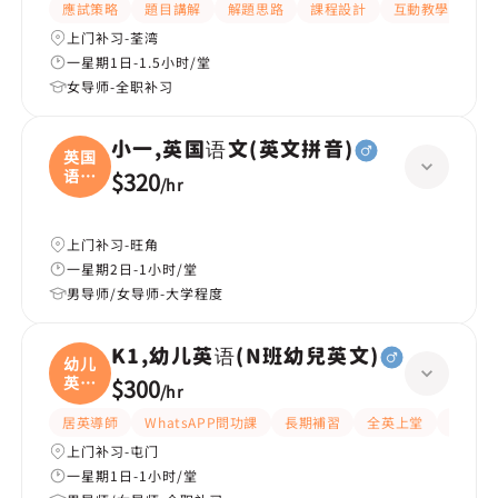
應試策略
題目講解
解題思路
課程設計
互動教學
指
上门补习-荃湾
一星期1日-1.5小时/堂
女导师-全职补习
小一,英国语文(英文拼音)
英国
语文
$320
/
hr
(
上门补习-旺角
一星期2日-1小时/堂
男导师/女导师-大学程度
K1,幼儿英语(N班幼兒英文)
幼儿
英语
$300
/
hr
(
居英導師
WhatsAPP問功課
長期補習
全英上堂
課程設
上门补习-屯门
一星期1日-1小时/堂