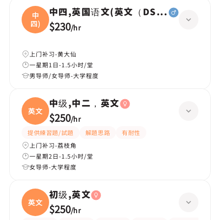
中四,英国语文(英文（DSE所有範疇），
中
四)
$230
/
hr
上门补习-黄大仙
一星期1日-1.5小时/堂
男导师/女导师-大学程度
中级,中二，英文
英文
$250
/
hr
提供練習題/試題
解題思路
有耐性
上门补习-荔枝角
一星期2日-1.5小时/堂
女导师-大学程度
初级,英文
英文
$250
/
hr