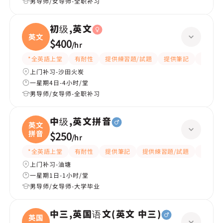
男导师/女导师-全职补习
初级,英文
英文
$400
/
hr
*全英語上堂
有耐性
提供練習題/試題
提供筆記
有愛心
上门补习-沙田火炭
一星期4日-4小时/堂
男导师/女导师-全职补习
中级,英文拼音
英文
拼音
$250
/
hr
*全英語上堂
有耐性
提供筆記
提供練習題/試題
互動教
上门补习-油塘
一星期1日-1小时/堂
男导师/女导师-大学毕业
中三,英国语文(英文 中三)
英国