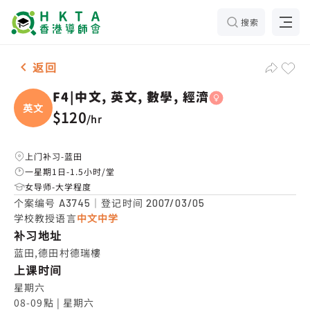
搜索
女-1名 F4|中文, 英文, 數學, 經濟，蓝田 补习推介
返回
F4|中文, 英文, 數學, 經濟
英文
$120
/
hr
上门补习-蓝田
一星期1日-1.5小时/堂
女导师-大学程度
个案编号
｜登记时间
A3745
2007/03/05
学校教授语言
中文中学
补习地址
蓝田,德田村德瑞樓
上课时间
星期六

08-09點 | 星期六
