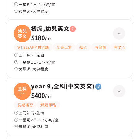
一星期1日-1小时/堂
女导师-大学程度
初级,幼兒英文
幼兒
英文
$180
/
hr
WhatsAPP問功課
全英上堂
細心
有耐性
有愛心
嚴
上门补习-元朗
一星期1日-1小时/堂
女导师-大学程度
year 9,全科(中文英文)
全科
(中
$400
/
hr
文
長期補習
解題思路
上门补习-荃湾
一星期2日-1.5小时/堂
男导师-全职补习