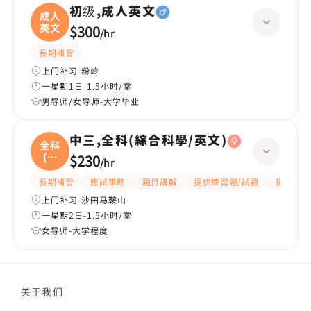
初级,成人英文
成人
英文
$300
/
hr
長期補習
上门补习-粉岭
一星期1日-1.5小时/堂
男导师/女导师-大学毕业
中三,全科(綜合科學/英文)
全科
(綜
$230
/
hr
合
長期補習
應試策略
題目講解
提供練習題/試題
提供筆記
上门补习-沙田马鞍山
一星期2日-1.5小时/堂
女导师-大学程度
关于我们