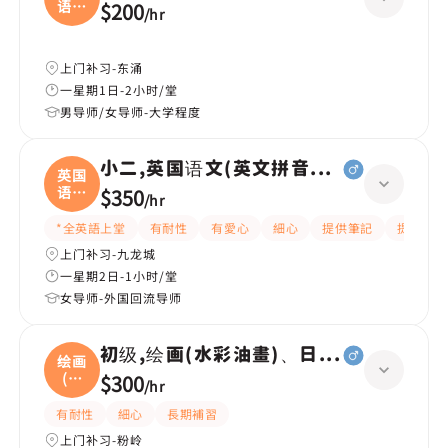
语文
$200
/
hr
(
上门补习-东涌
一星期1日-2小时/堂
男导师/女导师-大学程度
小二,英国语文(英文拼音+閱讀)
英国
语文
$350
/
hr
(
*全英語上堂
有耐性
有愛心
細心
提供筆記
提供練習
上门补习-九龙城
一星期2日-1小时/堂
女导师-外国回流导师
初级,绘画(水彩油畫)、日文|高级,成人
绘画
(水
$300
/
hr
彩
有耐性
細心
長期補習
上门补习-粉岭