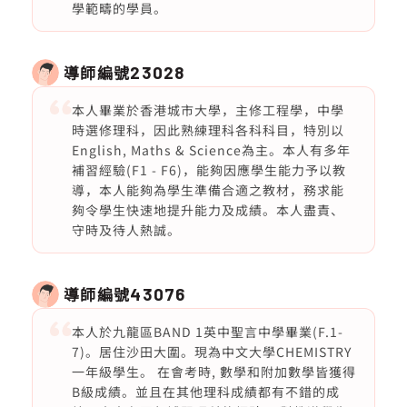
學範疇的學員。
導師編號
23028
本人畢業於香港城市大學，主修工程學，中學
時選修理科，因此熟練理科各科科目，特別以
English, Maths & Science為主。本人有多年
補習經驗(F1 - F6)，能夠因應學生能力予以教
導，本人能夠為學生準備合適之教材，務求能
夠令學生快速地提升能力及成績。本人盡責、
守時及待人熱誠。
導師編號
43076
本人於九龍區BAND 1英中聖言中學畢業(F.1-
7)。居住沙田大圍。現為中文大學CHEMISTRY
一年級學生。 在會考時, 數學和附加數學皆獲得
B級成績。並且在其他理科成績都有不錯的成