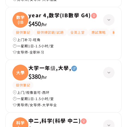
year 4,数学(IB數學 G4)
数学
(IB
$450
/
hr
提供筆記
提供練習題/試題
全英上堂
應試策略
解題思路
上门补习-旺角
一星期1日-1.5小时/堂
女导师-全职补习
大学一年级,大學,
大學
$380
/
hr
提供筆記
上门/视像皆可-西环
一星期1日-1.5小时/堂
男导师/女导师-大学毕业
中二,科学(科學 中二)
科学