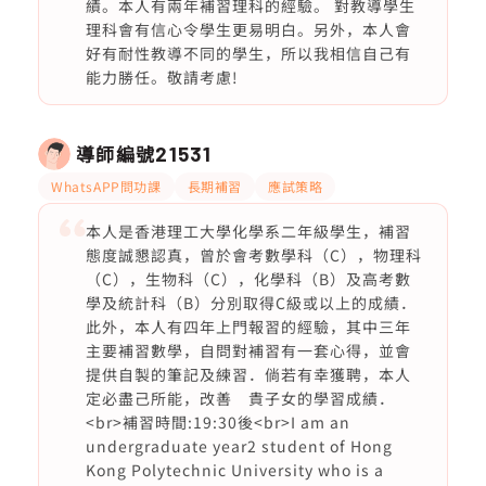
績。本人有兩年補習理科的經驗。 對教導學生
理科會有信心令學生更易明白。另外，本人會
好有耐性教導不同的學生，所以我相信自己有
能力勝任。敬請考慮!
導師編號
21531
WhatsAPP問功課
長期補習
應試策略
本人是香港理工大學化學系二年級學生，補習
態度誠懇認真，曾於會考數學科（C），物理科
（C），生物科（C），化學科（B）及高考數
學及統計科（B）分別取得C級或以上的成績．
此外，本人有四年上門報習的經驗，其中三年
主要補習數學，自問對補習有一套心得，並會
提供自製的筆記及練習．倘若有幸獲聘，本人
定必盡己所能，改善 貴子女的學習成績．
<br>補習時間:19:30後<br>I am an
undergraduate year2 student of Hong
Kong Polytechnic University who is a