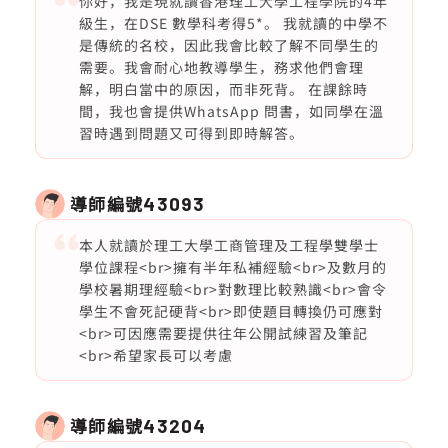
你好，我是現就讀香港理工大學工程學院的4年
級生，在DSE 數學科考得5*。 我就讀的中學不
是傳統的名校，因此我會比較了解不同學生的
需要。我會耐心地教導學生，務求他們會理
解，明白當中的原因，而非死背。 在課餘時
間，我也會提供WhatsApp 問書，如同學在溫
習時遇到問題又可得到即時解答。
導師編號
43093
本人就讀於理工大學工商管理及工程學雙學士
學位課程<br>擁有半年私補經驗<br>及數月的
學校暑期理經驗<br>對數理比較熟識<br>會令
學生不會死記硬背<br>即使題目轉換仍可應對
<br>可因應需要提供往年公開試練習及筆記
<br>希望家長可以考慮
導師編號
43204