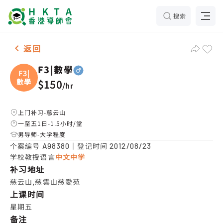
搜索
男2名 F3|數學，慈云山 补习推介
返回
F3|數學
F3|
數學
$150
/
hr
上门补习-慈云山
一至五1日-1.5小时/堂
男导师-大学程度
个案编号
｜登记时间
A98380
2012/08/23
学校教授语言
中文中学
补习地址
慈云山,慈雲山慈愛苑
上课时间
星期五
备注