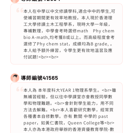
本人在中學以中文修讀學科,適合中中的學生,可
使補習期間更有效率地教授。本人現於香港理
工大學修讀土木工程學系，現時大學一年級，
專補數理，中學會考時選修math Phy chem
bio A-math,均考獲B或以上。而高級程度會考
選修了Phy chem stat，成績均為B grade, 。
本人給予額外練習，令學生更有效地溫習及應
付試題!<br><br>
導師編號
41565
本人為 本年度科大YEAR 1物理系學生。<br>雖
無補習經驗，但以往中學課堂亦會教授同學數
學和物理難題。<br>會針對學生能力，用不同
方法去解難。<br>本人喜歡研究數學，經常買
各種書本自修數學。亦有 數間 中學的 past
paper，如黃仁書院，Queen College等<br>
本人亦為本港政府舉辦的香港資優教育學院-數