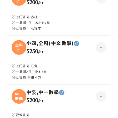
(科
$200
/
hr
學
上门补习-赤柱
一星期1日-1.5小时/堂
女导师-中七程度
小四,全科(中文數學)
全科
(中
$250
/
hr
文
上门补习-旺角
一星期2日-1小时/堂
女导师-全职补习
中级,中一數學
中一
數學
$200
/
hr
视像补习