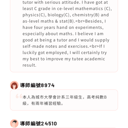
tutor with serious attitude. I have got at
least C grade in ce-level mathematics (C),
physics(C), biology(C), chemistry(B) and
as-level maths & stat(B).<br>Besides, I
have four years hand on experiments,
especially about maths. I believe I am
good at being a tutor and I would supply
self-made notes and exercises.<br>If I
luckily got employed, I will certainly try
my best to improve my tutee academic
result.
導師編號
8974
本人為城市大學會計系三年級生，高考純數B
級，有兩年補習經驗。
導師編號
24510