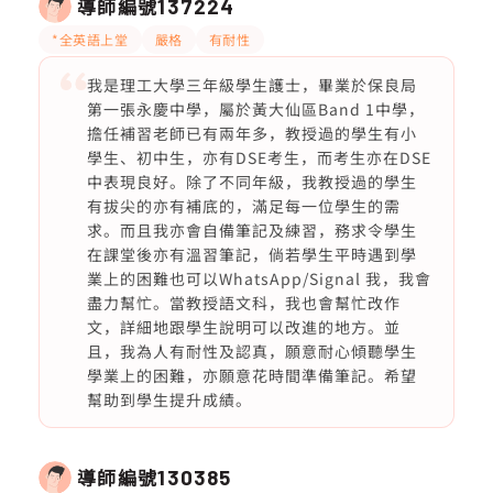
導師編號
137224
*全英語上堂
嚴格
有耐性
我是理工大學三年級學生護士，畢業於保良局
第一張永慶中學，屬於黃大仙區Band 1中學，
擔任補習老師已有兩年多，教授過的學生有小
學生、初中生，亦有DSE考生，而考生亦在DSE
中表現良好。除了不同年級，我教授過的學生
有拔尖的亦有補底的，滿足每一位學生的需
求。而且我亦會自備筆記及練習，務求令學生
在課堂後亦有溫習筆記，倘若學生平時遇到學
業上的困難也可以WhatsApp/Signal 我，我會
盡力幫忙。當教授語文科，我也會幫忙改作
文，詳細地跟學生說明可以改進的地方。並
且，我為人有耐性及認真，願意耐心傾聽學生
學業上的困難，亦願意花時間準備筆記。希望
幫助到學生提升成績。
導師編號
130385