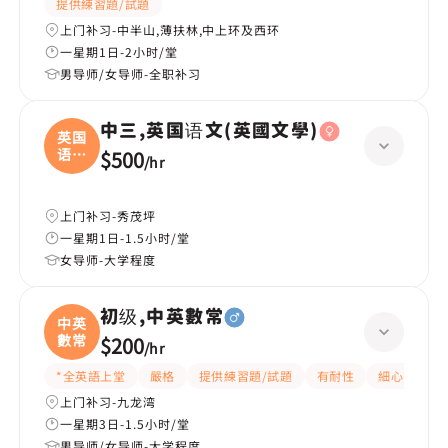
提供練習題/試題
上门补习-中半山,薄扶林,中上环及西环
一星期1日-2小时/堂
男导师/女导师-全职补习
中三,英国语文(英國文學)
英国
语文
$500
/
hr
(
上门补习-秀茂坪
一星期1日-1.5小时/堂
女导师-大学程度
初级,中英數常
中英
數常
$200
/
hr
*全英語上堂
嚴格
提供練習題/試題
有耐性
細心
題
上门补习-九龙湾
一星期3日-1.5小时/堂
男导师/女导师-大学程度