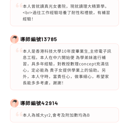
本人曾就讀真光女書院，現就讀理大精算學。
<br>過往工作經驗培養了耐性和禮貌，有補習
經驗！
導師編號
13785
本人是香港科技大學10年度畢業生,主修電子訊
息工程。本人在中六開始便 為學弟妹進行補
習，具多年經驗，對教授數理concept充滿信
心，定必能為 貴子女提供學業上的協助。另
外，本人守時，富責任心，做事細心，希望家
長能多多考慮，謝謝！
導師編號
42914
本人為城大yr2,會考及附加數均為B