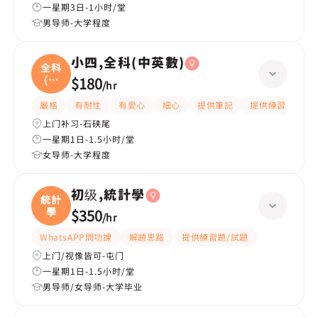
一星期3日-1小时/堂
男导师-大学程度
小四,全科(中英數)
全科
(中
$180
/
hr
英
嚴格
有耐性
有愛心
細心
提供筆記
提供練習題/試題
上门补习-石硖尾
一星期1日-1.5小时/堂
女导师-大学程度
初级,統計學
統計
學
$350
/
hr
WhatsAPP問功課
解題思路
提供練習題/試題
上门/视像皆可-屯门
一星期1日-1.5小时/堂
男导师/女导师-大学毕业