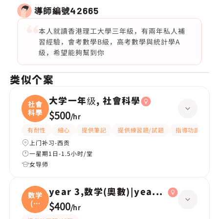
導師編號
42665
本人就讀香港理工大學三年級，有兩年私人補
習經驗，會考數學B級，高考數學與統計學A
級，希望能夠幫到你
类似个案
大学一年级, 社會科學
社會
科學
$500
/
hr
有耐性
細心
提供筆記
提供練習題/試題
指導功課
互
上门补习-西贡
一星期1日-1.5小时/堂
女导师
year 3,数学(奧數)|year 2,数学(奧數)
数学
(奧
$400
/
hr
數