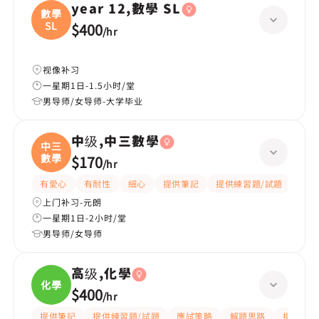
year 12,數學 SL
數學
SL
$400
/
hr
视像补习
一星期1日-1.5小时/堂
男导师/女导师-大学毕业
中级,中三數學
中三
數學
$170
/
hr
有愛心
有耐性
細心
提供筆記
提供練習題/試題
指導
上门补习-元朗
一星期1日-2小时/堂
男导师/女导师
高级,化學
化學
$400
/
hr
提供筆記
提供練習題/試題
應試策略
解題思路
指導功課