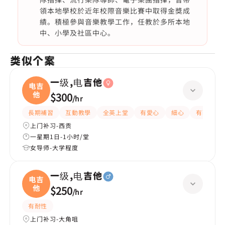
領本地學校於近年校際音樂比賽中取得金獎成
績。積極參與音樂教學工作，任教於多所本地
中、小學及社區中心。
类似个案
一级,电吉他
电吉
他
$300
/
hr
長期補習
互動教學
全英上堂
有愛心
細心
有耐性
上门补习-西贡
一星期1日-1小时/堂
女导师-大学程度
一级,电吉他
电吉
他
$250
/
hr
有耐性
上门补习-大角咀