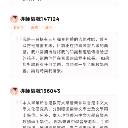
導師編號
147124
有耐性
嚴格
細心
我是一名擁有三年彈奏經驗的吉他教師，曾考
取吉他證書五級，目前正在持續練習八級的曲
譜。我非常期待能將我的知識和經驗傳授給您
的孩子，幫助他們在音樂的旅程中成長。 如果
您對課程有任何問題，或想進一步了解教學內
容，請隨時與我聯繫。
導師編號
136043
本人畢業於香港教育大學音樂系及香港中文大
學文化研究系，分別獲頒榮譽文學士及文學碩
士學位。另外，本人現於香港中文大學音樂系
攻讀碩士學位。 現為兼職中學音樂老師、手鈴
隊指揮、流行樂隊導師、電子樂團指揮，曾帶