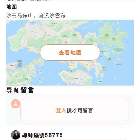
地图
沙田马鞍山，烏溪沙雲海
查看地图
导师留言
登入
後才可留言
導師編號
56775