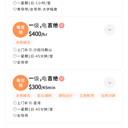
一星期1日-1小时/堂
男导师/女导师-大学程度
一级,电吉他
电吉
他
$400
/
hr
長期補習
上门补习-沙田马鞍山
一星期1日-45分钟/堂
女导师
一级,电吉他
电吉
他
$300
/
45min
長期補習
題目講解
課程設計
互動教學
指導功課
嚴
上门补习-荃湾
一星期1日-45分钟/堂
女导师