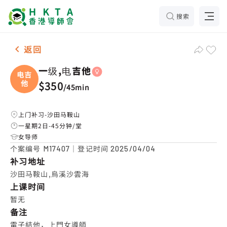
搜索
女-1名 一级,电吉他，沙田马鞍山 补习推介
返回
一级,电吉他
电吉
他
$350
/
45min
上门补习-沙田马鞍山
一星期2日-45分钟/堂
女导师
个案编号
｜登记时间
M17407
2025/04/04
补习地址
沙田马鞍山,烏溪沙雲海
上课时间
暂无
备注
電子結他，上門女導師