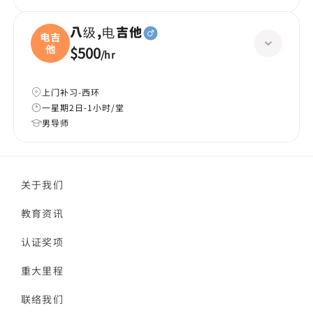
八级,电吉他
电吉
他
$500
/
hr
上门补习-西环
一星期2日-1小时/堂
男导师
关于我们
教育资讯
认证奖项
重大里程
联络我们