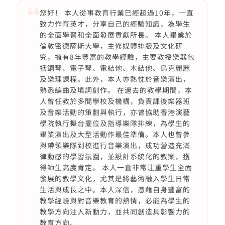
您好！ 本人從事教育行業已經超過10年，一直
致力作育英才，分享自己的經驗知識，為學生
的全面學習和全面發展貢獻所長。 本人畢業於
倫敦密德薩斯大學，主修媒體排版及文化研
究，擁有8年豐富的教學經驗，主要教授樂器包
括鋼琴、電子琴、電結他、木結他、烏克麗麗
及樂理課程。此外，本人亦熱忱於音樂演出，
熟悉編曲及填詞創作。 在過去的教學期間，本
人曾任教於多間學校及機構，負責課後樂器班
及音樂活動的策劃與執行，亦曾協助香港演藝
學院執行舞台擺位及指導樂隊排練，為學生的
畢業演出及大型活動作最佳準備。本人也曾參
與帶領樂隊到校進行音樂演出，成功營造充滿
律動感的學習氛圍，並設計系統化的教案，獲
得師生高度肯定。 本人一直非常注重學生全面
發展的教學文化，尤其是將藝術融入學生日常
生活與成長之中。本人深信，憑藉自身豐富的
教學經驗與對音樂教育的熱情，必能為學生的
教學方向注入新動力，並共同創造具影響力的
教育方向。