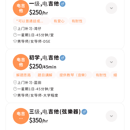
一级,电吉他
电吉
他
$250
/
hr
*可以普通話或英文
有愛心
有耐性
上门补习-湾仔
一星期1日-45分钟/堂
男导师/女导师-DSE
初学,电吉他
电吉
他
$250
/
45min
解題思路
題目講解
提供教琴（音樂）
有耐性
細心
上门补习-蓝田
一星期1日-45分钟/堂
男导师/女导师-大学程度
三级,电吉他(弦樂器)
电吉
他
$350
/
hr
(弦