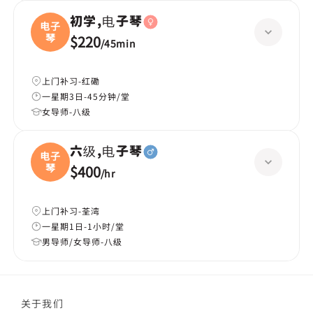
初学,电子琴
电子
琴
$220
/
45min
上门补习-红磡
一星期3日-45分钟/堂
女导师-八级
六级,电子琴
电子
琴
$400
/
hr
上门补习-荃湾
一星期1日-1小时/堂
男导师/女导师-八级
关于我们