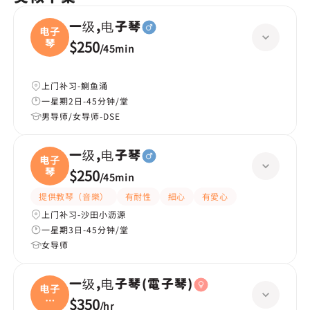
一级,电子琴
电子
琴
$250
/
45min
上门补习-鰂鱼涌
一星期2日-45分钟/堂
男导师/女导师-DSE
一级,电子琴
电子
琴
$250
/
45min
提供教琴（音樂）
有耐性
細心
有愛心
上门补习-沙田小沥源
一星期3日-45分钟/堂
女导师
一级,电子琴(電子琴)
电子
琴
$350
/
hr