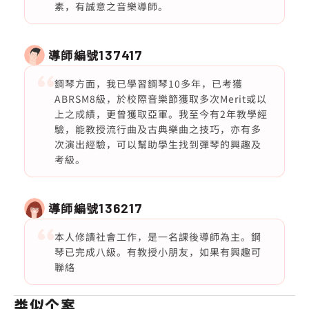
素，有誠意之音樂導師。
導師編號
137417
鋼琴方面，我已學習鋼琴10多年，已考獲
ABRSM8級，於校際音樂節獲取多次Merit或以
上之成績，更曾獲取亞軍。我至今有2年教學經
驗，能教授流行曲及古典樂曲之技巧，亦有多
次演出經驗，可以幫助學生找到彈琴的興趣及
考級。
導師編號
136217
本人修讀社會工作，是一名課後導師為主。鋼
琴已完成八級。有教授小朋友，如果有興趣可
聯絡
类似个案