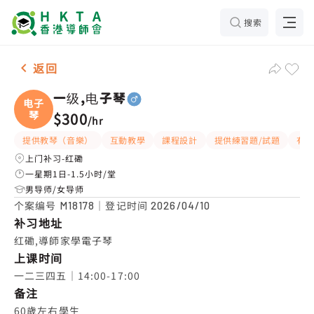
搜索
男-1名 一级,电子琴，红磡 补习推介
返回
一级,电子琴
电子
琴
$300
/
hr
提供教琴（音樂）
互動教學
課程設計
提供練習題/試題
有
上门补习-红磡
一星期1日-1.5小时/堂
男导师/女导师
个案编号
｜登记时间
M18178
2026/04/10
补习地址
红磡,導師家學電子琴
上课时间
一二三四五｜14:00-17:00
备注
60歲左右學生