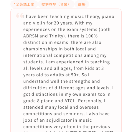
*全英語上堂
提供教琴（音樂）
嚴格
I have been teaching music theory, piano
and violin for 20 years. With my
experiences on the exam systems (both
ABRSM and Trinity), there is 100%
distinction in exams. there are also
championships in both local and
international competitions among my
students. I am experienced in teaching
all levels and all ages, from kids at 3
years old to adults at 50+. So I
understand well the strengths and
difficulties of different ages and levels. I
got distinctions in my own exams too in
grade 8 piano and ATCL. Personally, I
attended many local and overseas
competitions and seminors. I also have
jobs of an adjudicator in music
competitions very often in the previous