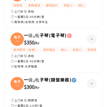
(電
有耐性
長期補習
課程設計
有愛心
細心
上门补习-赤柱
一星期2日-45分钟/堂
男导师/女导师-大学毕业
一级,电子琴(電子琴)
电子
琴
$350
/
hr
(電
提供教琴（音樂）
提供筆記
細心
有愛心
有耐性
嚴
上门补习-赤柱
一星期2日-45分钟/堂
女导师-大学程度
一级,电子琴(鍵盤樂器)
电子
琴
$300
/
hr
(鍵
上门补习-铜锣湾
一星期2日-1小时/堂