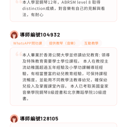
本人學習鋼琴12年，ABRSM level 8 取得
distinction成績，對音樂有自己的見解與看
法，有耐心
導師編號
104932
WhatsAPP問功課
提供教琴（音樂）
互動教學
本人畢業於香港公開大學並修讀幼兒教育: 領導
及特殊教育需要學士學位課程。 本人在教授主
流幼稚園超過五年經驗及小學功課輔導班經
驗，有相當豐富的幼兒教育經驗，可保持課程
流暢度，並能用不同教學法教導幼兒，確保幼
兒投入及掌握課堂內容。 本人已考取英國皇家
音樂學院鋼琴8級證書和北京舞蹈學院10級證
書。
導師編號
128105