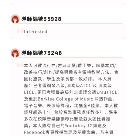
導師編號
35928
Interested
導師編號
73248
本人可教流行曲/古典音樂/爵士樂，練基本功/
改善技巧/創作/提高興趣皆有獨特教學方法，會
因材施教，學生及家長都一致好評。 本人資
歷：已考獲鋼琴八級,演奏級ATCL 及 演奏級
LTCL, 更已考獲最高級別之樂理文憑LmusTCL,
及後於Berklee College of Music 深造作曲、
電子音樂、表演等課程，均獲全A佳績，本人教
鋼琴超過十年, 曾於音樂事務處任教多年，學生
多次在校際音樂節鋼琴比賽及亞太區比賽獲
獎，本人設有自己的Youtube，IG頻道及
Facebook專頁教授樂理及示範樂曲，乃有質