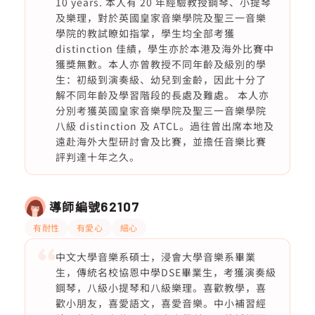
10 years. 本人有 20 年經驗教授鋼琴、小提琴
及樂理，對於英國皇家音樂學院及聖三一音樂
學院的教試瞭如指掌，學生均全部考獲
distinction 佳績，學生亦於本港及海外比賽中
獲獎無數。本人亦曾教授不同年齡及級別的學
生：初級到演奏級、幼兒到金齡，因此十分了
解不同年齡及學習階段的長處及難處。 本人亦
分別考獲英國皇家音樂學院及聖三一音樂學院
八級 distinction 及 ATCL。過往曾出席本地及
遠赴海外大型研討會及比賽，並擔任音樂比賽
評判達十年之久。
導師編號
62107
有耐性
有愛心
細心
中文大學音樂系碩士，浸會大學音樂系畢業
生，傳統名校協恩中學DSE畢業生，考獲演奏級
鋼琴，八級小提琴和八級樂理。喜歡教學，喜
歡小朋友，喜愛語文，喜愛音樂。中小補習經