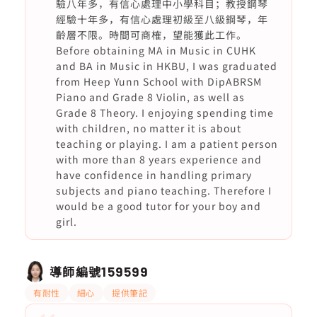
驗八年多，有信心處理中小學科目；教授鋼琴
經驗十年多，有信心處理初級至八級鋼琴，年
齡層不限。時間可商榷，望能獲此工作。
Before obtaining MA in Music in CUHK
and BA in Music in HKBU, I was graduated
from Heep Yunn School with DipABRSM
Piano and Grade 8 Violin, as well as
Grade 8 Theory. I enjoying spending time
with children, no matter it is about
teaching or playing. I am a patient person
with more than 8 years experience and
have confidence in handling primary
subjects and piano teaching. Therefore I
would be a good tutor for your boy and
girl.
導師編號
159599
有耐性
細心
提供筆記