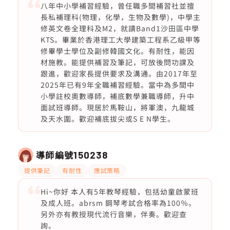
八年中小學補習經驗，曾任職多間補習社並擅
長私補理科(物理，化學，生物及數學)，中學主
修英文卷全理科及M2，就讀Band1沙田區中學
KTS。畢業於香港理工大學建築工程系乙級甲等
修畢學士學位及副修韓國文化。有耐性，能因
材施教。能提供補習及筆記，可放後問功課及
跟進，歡迎家長提供要求及溝通。由2017年至
2025年已有9年全職補習經驗。當中為多間中
小學註校奧數導師，補底數學兼職導師，升中
面試班導師。現居於馬鞍山，將軍澳，九龍城
及天水圍。歡迎補底拔尖或S E N學生。
導師編號
150238
提供筆記
有耐性
應試策略
Hi~你好 本人有5年教琴經驗，包括幼童啟蒙班
及成人班。abrsm 鋼琴考試合格率為100％。
另外亦有教授現代流行音樂，伴奏。歡迎查
詢。