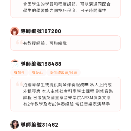
會因學生的學習和程度調節，可以溝通同配合
學生的學習能力同技巧程度。日子時間彈性
導師編號
167280
有教授經驗，可聯絡我
導師編號
138488
有耐性
有愛心
提供練習題/試題
招鋼琴學生或提供鋼琴伴奏服務🎹 私人上門或
外租琴房 本人主修社會科學學士課程 副修音樂
課程 已考獲英國皇家音樂學院ARSM演奏文憑
有2年教學及考試伴奏經驗 常任音樂表演琴手
導師編號
31462