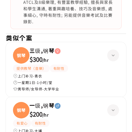
ATCL及8級樂理, 有豐富教學經驗, 擅長與家長
和學生溝通, 著重興趣培養、技巧及音樂感, 處
事細心, 守時有耐性; 另能提供音樂考試及比賽
錄影.
类似个案
三级,钢琴
钢琴
$300
/
hr
提供教琴（音樂）
有耐性
上门补习-青衣
一星期1日-1小时/堂
男导师/女导师-大学毕业
一级,钢琴
钢琴
$200
/
hr
有愛心
有耐性
上门补习-大埔