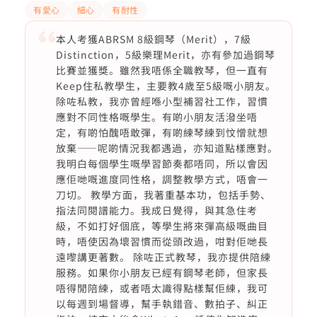
有愛心
細心
有耐性
本人考獲ABRSM 8級鋼琴（Merit），7級
Distinction，5級樂理Merit，亦有參加過鋼琴
比賽並獲獎。雖然我唔係全職教琴，但一直有
Keep住私教學生，主要教4歲至5級嘅小朋友。
除咗私教，我亦曾經喺小型補習社工作，習慣
應對不同性格嘅學生。有啲小朋友活潑坐唔
定，有啲怕醜唔敢彈，有啲練琴練到忟憎就想
放棄——呢啲情況我都遇過，亦知道點樣應對。
我明白每個學生嘅學習節奏都唔同，所以會因
應佢哋嘅進度同性格，調整教學方式，唔會一
刀切。 教學方面，我著重基本功，包括手勢、
指法同閱譜能力。我成日覺得，與其急住考
級，不如打好個底，等學生將來彈高級嘅曲目
時，唔使因為壞習慣而從頭改過，咁對佢哋長
遠嚟講更著數。 除咗正式教琴，我亦提供陪練
服務。如果你小朋友已經有鋼琴老師，但家長
唔得閒陪練，或者唔太識得點樣幫佢練，我可
以每週到場督導，幫手執錯音、數拍子、糾正