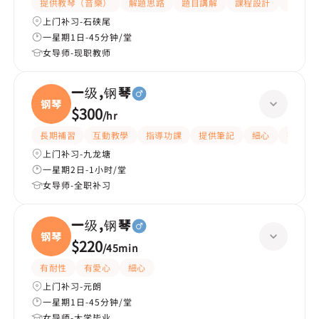
提供教琴（音樂）
解題思路
題目講解
課程設計
互動教
上门补习-石硖尾
一星期1日-45分钟/堂
女导师-现职教师
一级,钢琴
钢琴
$300
/
hr
長期補習
互動教學
指導功課
提供筆記
細心
有愛心
上门补习-九龙塘
一星期2日-1小时/堂
女导师-全职补习
一级,钢琴
钢琴
$220
/
45min
有耐性
有愛心
細心
上门补习-元朗
一星期1日-45分钟/堂
女导师-大学毕业