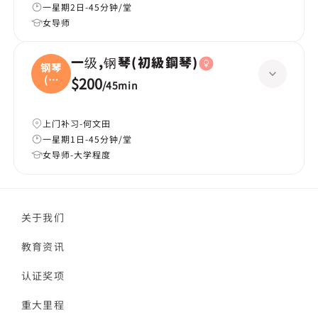
一星期2日-45分钟/堂
女导师
一级,钢琴(初級鋼琴)
钢琴
(初
$200
/
45min
級
上门补习-何文田
一星期1日-45分钟/堂
女导师-大学程度
关于我们
教育资讯
认证奖项
重大里程