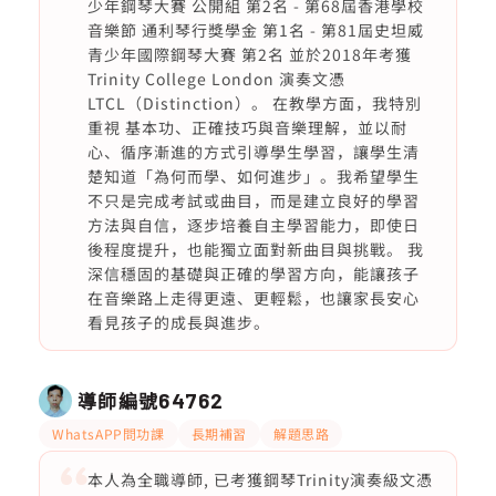
少年鋼琴大賽 公開組 第2名 - 第68屆香港學校
音樂節 通利琴行獎學金 第1名 - 第81屆史坦威
青少年國際鋼琴大賽 第2名 並於2018年考獲
Trinity College London 演奏文憑
LTCL（Distinction）。 在教學方面，我特別
重視 基本功、正確技巧與音樂理解，並以耐
心、循序漸進的方式引導學生學習，讓學生清
楚知道「為何而學、如何進步」。我希望學生
不只是完成考試或曲目，而是建立良好的學習
方法與自信，逐步培養自主學習能力，即使日
後程度提升，也能獨立面對新曲目與挑戰。 我
深信穩固的基礎與正確的學習方向，能讓孩子
在音樂路上走得更遠、更輕鬆，也讓家長安心
看見孩子的成長與進步。
導師編號
64762
WhatsAPP問功課
長期補習
解題思路
本人為全職導師, 已考獲鋼琴Trinity演奏級文憑