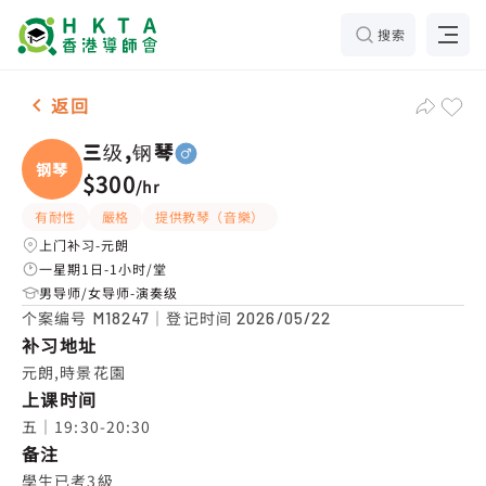
搜索
男-1名 三级,钢琴，元朗 补习推介
返回
三级,钢琴
钢琴
$300
/
hr
有耐性
嚴格
提供教琴（音樂）
上门补习-元朗
一星期1日-1小时/堂
男导师/女导师-演奏级
个案编号
｜登记时间
M18247
2026/05/22
补习地址
元朗,時景花園
上课时间
五｜19:30-20:30
备注
學生已考3級