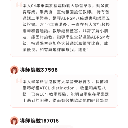
本人04年畢業於福建師範大學音樂系，鋼琴教
育專業。畢業後一直幼稚園擔任教師。 持有普
通話二甲證書，鋼琴ABRSM八級證書和樂理五
級證書。2010年來港後，一直在各大琴行教授
鋼琴和普通話。教學經驗豐富，非常了解小朋
友，能因材施教。指導學生全部通過ABRSM考
級。指導學生參加各大普通話和鋼琴比賽，成
績優良。如有興趣課聯繫我，謝謝！
導師編號
37598
本人畢業於香港教育大學音樂教育系，長笛和
鋼琴考獲ATCL distinction ，牧童和樂理八
級，已有10年教學經驗，能明白學生在學樂器
上遇到的困難，從而有效地協助他們輕鬆學習
導師編號
167015