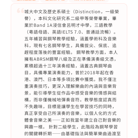
城大中文及歷史系碩士（Distinction，一級榮
譽），本科文化研究系二級甲等榮譽畢業，畢
業於Band 1A浸信會呂明才中學，三語教學
（粵語母語、英語IELTS 7.0、普通話流暢）。
五年補習與鋼琴教學經驗，涵蓋學術科及音樂
科，現有七名鋼琴學生，具備拔尖、保底、追
趕程度落後的豐富經驗。 鋼琴教學方面，本人
擁有ABRSM鋼琴八級及正在準備演奏級文憑，
累積超過十三年演奏經驗，涵蓋古典鋼琴曲
目，具備專業演奏能力，曾於2018年起在香
港、澳門、日本等多項比賽中獲獎。我不僅注
重演奏技巧，更深入理解樂曲的內涵與音樂背
景，能引導學生從作品中感受音樂的情感與結
構，而非僅機械地彈奏音符。教學態度認真而
不失趣味，目標是讓學生在學習技巧的同時，
真正享受自己所演奏的音樂，以個人化的方式
體會音樂之美——正如我當年建立自己對音樂的
興趣一樣。 針對二級學生，此階段為鋼琴學習
的關鍵轉折期——由基礎指法與簡單樂曲過渡至