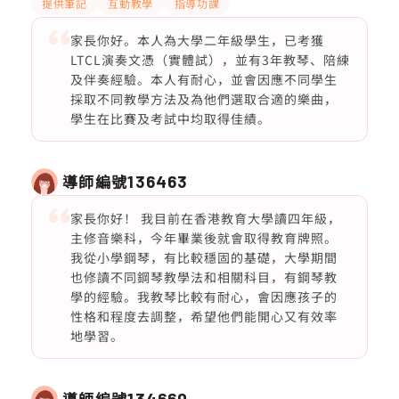
提供筆記
互動教學
指導功課
家長你好。本人為大學二年級學生，已考獲
LTCL演奏文憑（實體試），並有3年教琴、陪練
及伴奏經驗。本人有耐心，並會因應不同學生
採取不同教學方法及為他們選取合適的樂曲，
學生在比賽及考試中均取得佳績。
導師編號
136463
家長你好！ 我目前在香港教育大學讀四年級，
主修音樂科，今年畢業後就會取得教育牌照。
我從小學鋼琴，有比較穩固的基礎，大學期間
也修讀不同鋼琴教學法和相關科目，有鋼琴教
學的經驗。我教琴比較有耐心，會因應孩子的
性格和程度去調整，希望他們能開心又有效率
地學習。
導師編號
134660