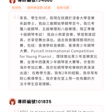
有耐性
提供練習題/試題
指導功課
家長、學生你好，我現在就讀於浸會大學音樂
系副學士，我由三歲開始學鋼琴至今，我已考
獲八級鋼琴、五級樂理和八級樂理，現正準備
十級鋼琴考試！ 我自小熱愛音樂，學習態度認
真，亦享受舞台演出。過去我曾獲得獎項的比
賽，包括：香港學校音樂節、香港青少年鋼琴
大賽、Purcell International Competition
for Young Pianist 、環球傑出青少年音樂家比
賽、全港中西匯青少年鋼琴家大賽等，亦曾到
海外參加比賽。我亦在鋼琴學校舉辦的表演演
出過！ 在教學方面，我有2年的經驗，我非常有
耐心教導學生，我亦會在堂上用一些有趣的方
法令學生容易理解。
導師編號
101835
ATCL in piano and vocal. PGDE in music,