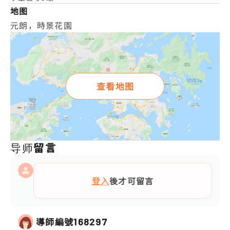
地图
元朗，時景花園
查看地图
导师留言
登入
後才可留言
導師編號
168297