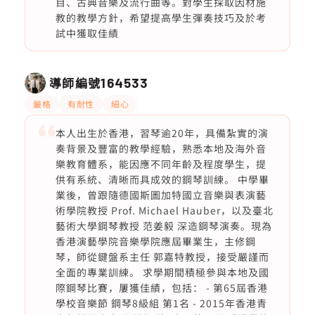
目、古典音樂及流行曲等。對學生採取因材施
教的教學方針，希望提高學生彈奏技巧及於考
試中獲取佳績
導師編號
164533
嚴格
有耐性
細心
本人出生於香港，習琴逾20年，具備紮實的演
奏背景及豐富的教學經驗，熟悉本地及海外音
樂教育體系，能因應不同年齡及程度學生，提
供有系統、清晰而具成效的鋼琴訓練。 中學畢
業後，曾跟隨德國斯圖加特國立音樂與表演藝
術學院教授 Prof. Michael Hauber，以及臺北
藝術大學鋼琴教授 范姜毅 深造鋼琴演奏。現為
香港演藝學院音樂學院應屆畢業生，主修鋼
琴，師從鍵盤系主任 郭嘉特教授，接受嚴謹而
全面的專業訓練。 求學期間積極參與本地及國
際鋼琴比賽，屢獲佳績，包括： - 第65屆香港
學校音樂節 鋼琴8級組 第1名 - 2015年香港青