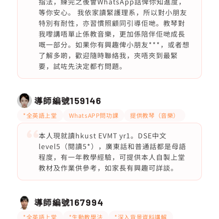
指法，練完之後會WhatsApp話俾你知進度，
等你安心。 我依家讀緊護理系，所以對小朋友
特別有耐性，亦習慣照顧同引導佢哋。教琴對
我嚟講唔單止係教音樂，更加係陪伴佢哋成長
嘅一部分。如果你有興趣俾小朋友***，或者想
了解多啲，歡迎隨時聯絡我，夾唔夾到最緊
要，試咗先決定都冇問題。
導師編號
159146
*全英語上堂
WhatsAPP問功課
提供教琴（音樂）
本人現就讀hkust EVMT yr1。DSE中文
level5（閱讀5*），廣東話和普通話都是母語
程度，有一年教學經驗，可提供本人自製上堂
教材及作業供參考，如家長有興趣可詳談。
導師編號
167994
*全英語上堂
*生動教學法
*深入背景資料講解