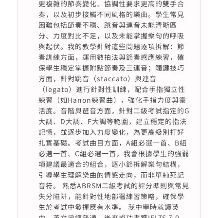
更複雜的節奏變化、協調性要求更高的雙手合
奏，以及初步接觸不同風格的樂曲。學生常見
困難包括節奏不穩、跳音與連音未能清晰區
分、力度對比不足，以及未能掌握樂句的呼吸
與起伏。我的教學針對這些問題逐項拆解：節
奏訓練方面，運用數拍法與節奏感應練習，確
保學生穩定掌握附點節奏及三連音；觸鍵技巧
方面，針對跳音（staccato）與連音
（legato）進行針對性訓練，配合手指獨立性
練習（如Hanon練習曲），強化手指力度與靈
活度。音階與琶音方面，針對二級考試指定的G
大調、D大調、F大調等範圍，建立穩定的指法
記憶，並逐步加入力度變化，為更高級別打好
扎實基礎。考試曲目方面，A組必選一首、B組
必選一首、C組必選一首，我會根據學生的強弱
項建議最適合的組合，逐小節拆解樂句結構，
引導學生理解樂曲的情感走向，而非單純死記
音符。 熟悉ABRSM二級考試的評分準則與常見
失分陷阱，能針對性地部署練習策略，確保學
生於考試中發揮應有水準。 我中學時就讀英
中，英文曾經普通，後來成功考獲IELTS 7.0，