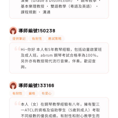
演奏（Grade 8 Distinction） • 鋼琴教學 •
基本樂理教授 • 雙語教學（粵語及英語） •
課程規劃 • 溝通
導師編號
150238
提供筆記
有耐性
應試策略
Hi~你好 本人有5年教琴經驗，包括幼童啟蒙班
及成人班。abrsm 鋼琴考試合格率為100％。
另外亦有教授現代流行音樂，伴奏。歡迎查
詢。
導師編號
133166
有耐性
嚴格
有愛心
本人（女）在鋼琴教學經驗有八年，擁有聖三
一ATCL的資格及協助學生（5歲到成人）考取
不同級數的優良成績。有耐性和耐心教學生而