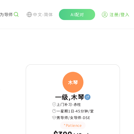
为导师
中文-简体
AI配对
注册/登入
n
木琴
一级,木琴
上门补习-赤柱
一星期1日-45分钟/堂
男导师/女导师-DSE
*Patience