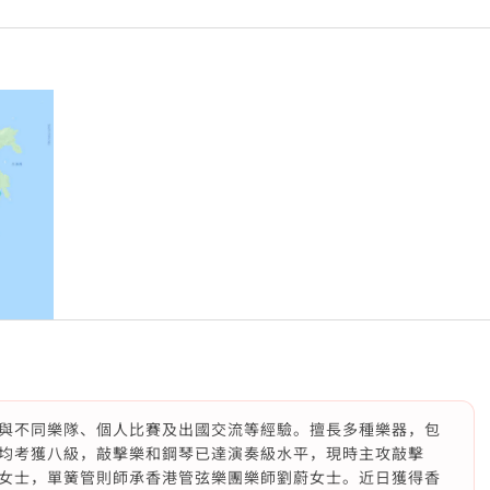
與不同樂隊、個人比賽及出國交流等經驗。擅長多種樂器，包
均考獲八級，敲擊樂和鋼琴已達演奏級水平，現時主攻敲擊
女士，單簧管則師承香港管弦樂團樂師劉蔚女士。近日獲得香