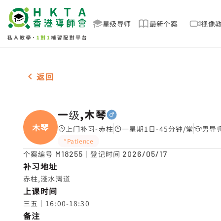
星级导师
最新个案
视像
男-1名 一级,木琴，赤柱 补习推介
返回
一级,木琴
木琴
上门补习-赤柱
一星期1日-45分钟/堂
男导师
*Patience
个案编号
M18255
｜登记时间
2026/05/17
补习地址
赤柱,淺水灣道
上课时间
三五｜16:00-18:30
备注