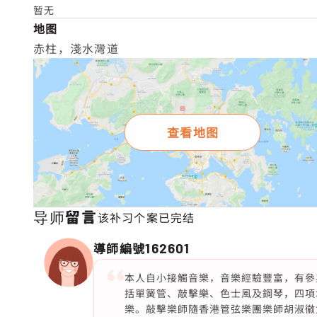
暂无
地图
赤柱，淺水灣道
查看地图
导师留言
该补习个案已完结
導師編號
162601
本人自小接觸音樂，音樂經驗豐富，有參
括單簧管、敲擊樂、色士風及鋼琴，四項
樂。敲擊樂師隨香港管弦樂團樂師胡淑徽