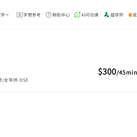
教学
学费参考
帮助中心
AI问功课
揾导师
成
$300
/
45mi
/女导师-DSE