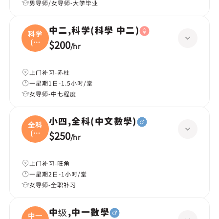
男导师/女导师-大学毕业
中二,科学(科學 中二)
科学
(科
$200
/
hr
學
上门补习-赤柱
一星期1日-1.5小时/堂
女导师-中七程度
小四,全科(中文數學)
全科
(中
$250
/
hr
文
上门补习-旺角
一星期2日-1小时/堂
女导师-全职补习
中级,中一數學
中一