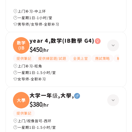
上门补习-中上环
一星期1日-1小时/堂
男导师/女导师-全职补习
year 4,数学(IB數學 G4)
数学
(IB
$450
/
hr
提供筆記
提供練習題/試題
全英上堂
應試策略
解題思路
上门补习-旺角
一星期1日-1.5小时/堂
女导师-全职补习
大学一年级,大學,
大學
$380
/
hr
提供筆記
上门/视像皆可-西环
一星期1日-1.5小时/堂