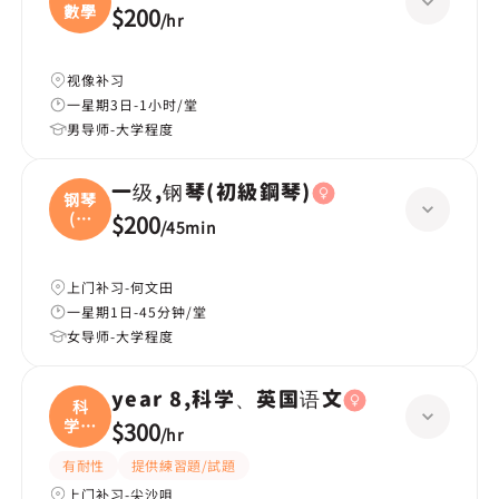
數學
$200
/
hr
视像补习
一星期3日-1小时/堂
男导师-大学程度
一级,钢琴(初級鋼琴)
钢琴
(初
$200
/
45min
級
上门补习-何文田
一星期1日-45分钟/堂
女导师-大学程度
year 8,科学、英国语文
科
学、
$300
/
hr
英国
有耐性
提供練習題/試題
上门补习-尖沙咀