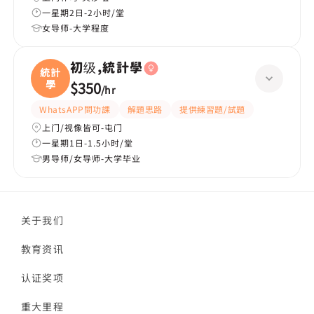
一星期2日-2小时/堂
女导师-大学程度
初级,統計學
統計
學
$350
/
hr
WhatsAPP問功課
解題思路
提供練習題/試題
上门/视像皆可-屯门
一星期1日-1.5小时/堂
男导师/女导师-大学毕业
关于我们
教育资讯
认证奖项
重大里程