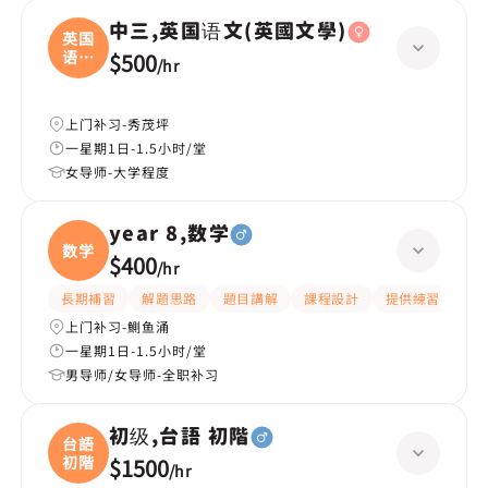
中三,英国语文(英國文學)
英国
语文
$500
/
hr
(
上门补习-秀茂坪
一星期1日-1.5小时/堂
女导师-大学程度
year 8,数学
数学
$400
/
hr
長期補習
解題思路
題目講解
課程設計
提供練習題/試題
上门补习-鰂鱼涌
一星期1日-1.5小时/堂
男导师/女导师-全职补习
初级,台語 初階
台語
初階
$1500
/
hr