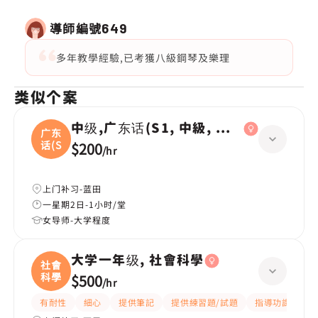
導師編號
649
多年教學經驗,已考獲八級鋼琴及樂理
类似个案
中级,广东话(S1, 中級, 學校課程)
广东
话(S
$200
/
hr
上门补习-蓝田
一星期2日-1小时/堂
女导师-大学程度
大学一年级, 社會科學
社會
科學
$500
/
hr
有耐性
細心
提供筆記
提供練習題/試題
指導功課
互