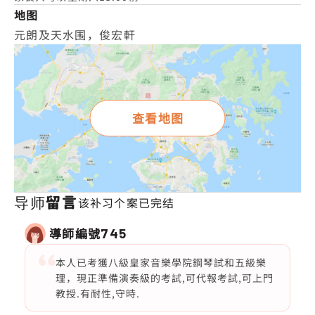
地图
元朗及天水围，俊宏軒
查看地图
导师留言
该补习个案已完结
導師編號
745
本人已考獲八級皇家音樂學院鋼琴試和五級樂
理，現正準備演奏級的考試,可代報考試,可上門
教授.有耐性,守時.