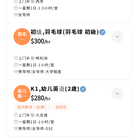
上门补习-西贡
一星期1日-1.5小时/堂
女导师
初级,羽毛球(羽毛球 初級)
羽毛
球
$300
/
hr
(羽
上门补习-鸭利洲
一星期1日-1小时/堂
男导师/女导师-大学程度
K1,幼儿英语(2歲)
幼儿
英语
$280
/
hr
(
提供教琴（音樂）
有耐性
上门补习-九龙城
一星期2日-1小时/堂
男导师/女导师-DSE