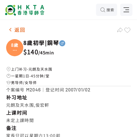
搜索
男-1名 8歲初學|鋼琴，元朗及天水围 补习推介
返回
8歲初學|鋼琴
8歲
初
$140
/
45min
學|
上门补习-元朗及天水围
一星期1日-45分钟/堂
男导师/女导师
个案编号
｜登记时间
M2046
2007/01/02
补习地址
元朗及天水围,俊宏軒
上课时间
未定上課時間
备注
家長只可以星期六13:00前