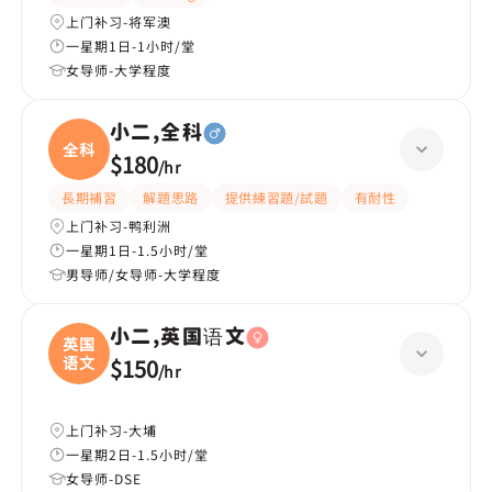
上门补习-将军澳
一星期1日-1小时/堂
女导师-大学程度
小二,全科
全科
$180
/
hr
長期補習
解題思路
提供練習題/試題
有耐性
上门补习-鸭利洲
一星期1日-1.5小时/堂
男导师/女导师-大学程度
小二,英国语文
英国
语文
$150
/
hr
上门补习-大埔
一星期2日-1.5小时/堂
女导师-DSE