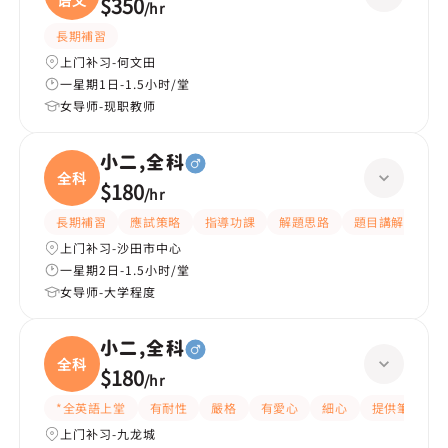
语文
$350
/
hr
長期補習
上门补习-何文田
一星期1日-1.5小时/堂
女导师-现职教师
小二,全科
全科
$180
/
hr
長期補習
應試策略
指導功課
解題思路
題目講解
課
上门补习-沙田市中心
一星期2日-1.5小时/堂
女导师-大学程度
小二,全科
全科
$180
/
hr
*全英語上堂
有耐性
嚴格
有愛心
細心
提供筆記
上门补习-九龙城