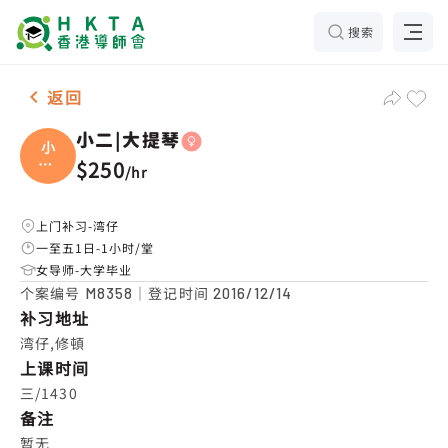
搜索
女-1名 小二|大提琴，湾仔 补习推介
返回
小二|大提琴
小
二|
$250
/
hr
大提
上门补习-湾仔
一至五1日-1小时/堂
女导师-大学毕业
个案编号
｜登记时间
M8358
2016/12/14
补习地址
湾仔,修頓
上课时间
三/1430
备注
暂无