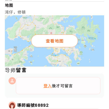
地图
湾仔，修頓
查看地图
导师留言
登入
後才可留言
導師編號
68892