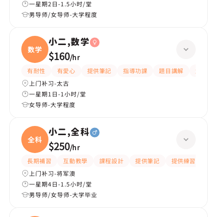
一星期2日-1.5小时/堂
男导师/女导师-大学程度
小二,数学
数学
$160
/
hr
有耐性
有愛心
提供筆記
指導功課
題目講解
解題思
上门补习-太古
一星期1日-1小时/堂
女导师-大学程度
小二,全科
全科
$250
/
hr
長期補習
互動教學
課程設計
提供筆記
提供練習題/試題
上门补习-将军澳
一星期4日-1.5小时/堂
男导师/女导师-大学毕业