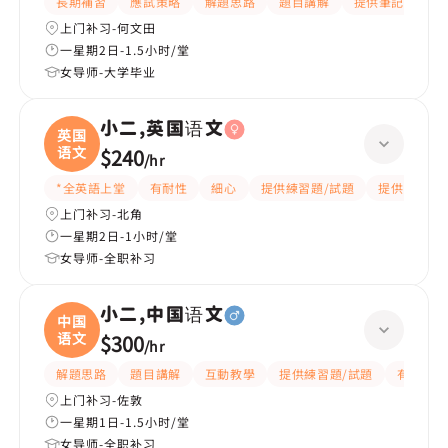
長期補習
應試策略
解題思路
題目講解
提供筆記
互
上门补习-何文田
一星期2日-1.5小时/堂
女导师-大学毕业
小二,英国语文
英国
语文
$240
/
hr
*全英語上堂
有耐性
細心
提供練習題/試題
提供筆記
上门补习-北角
一星期2日-1小时/堂
女导师-全职补习
小二,中国语文
中国
语文
$300
/
hr
解題思路
題目講解
互動教學
提供練習題/試題
有愛心
上门补习-佐敦
一星期1日-1.5小时/堂
女导师-全职补习