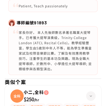
Patient, Teach passionately
導師編號
91893
家長你好， 本人先後師數名承著名職業大提琴
手。已考獲大提琴演奏級，Trinity College
London (ATCL Recital Cello)。教學經驗豐
富，學生由5歲到中年人不等，能為學生準備皇
家試及校際音樂節比賽。了解及有效應用教學
技巧，注重學生的基本功及興趣。現為全職大
提琴導師，於數所中、小學擔任大提琴導師; 並
積極參與各類型演出。
类似个案
小二,全科
全科
$250
/
hr