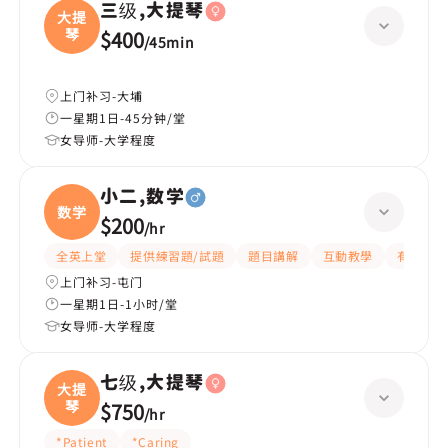
三级,大提琴
大提
琴
$400
/
45min
上门补习-大埔
一星期1日-45分钟/堂
女导师-大学程度
小二,数学
数学
$200
/
hr
全英上堂
提供練習題/試題
題目講解
互動教學
有耐性
上门补习-屯门
一星期1日-1小时/堂
女导师-大学程度
七级,大提琴
大提
琴
$750
/
hr
*Patient
*Caring