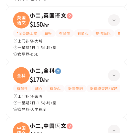
小二,英国语文
英国
语文
$150
/
hr
*全英語上堂
嚴格
有耐性
有愛心
提供筆記
提供練習
上门补习-大埔
一星期2日-1.5小时/堂
女导师-DSE
小二,全科
全科
$170
/
hr
有耐性
細心
有愛心
提供筆記
提供練習題/試題
指導
上门补习-柴湾
一星期2日-1.5小时/堂
女导师-大学程度
小二,中国语文
中国