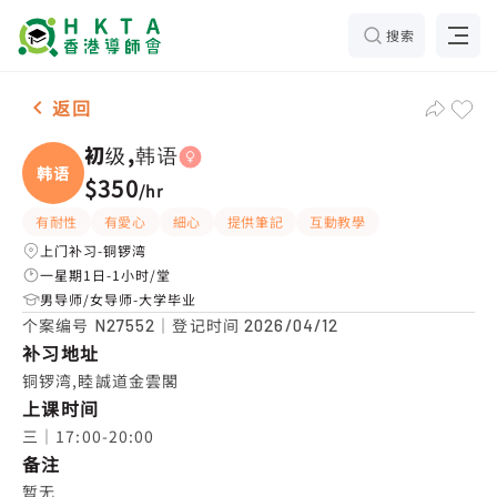
搜索
女-1名 初级,韩语，铜锣湾 补习推介
返回
初级,韩语
韩语
$350
/
hr
有耐性
有愛心
細心
提供筆記
互動教學
上门补习-铜锣湾
一星期1日-1小时/堂
男导师/女导师-大学毕业
个案编号
｜登记时间
N27552
2026/04/12
补习地址
铜锣湾,睦誠道金雲閣
上课时间
三｜17:00-20:00
备注
暂无