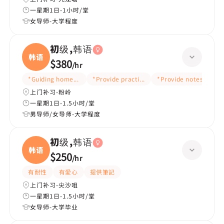
一星期1日-1小时/堂
女导师-大学程度
初级,韩语
韩语
$380
/
hr
*Guiding homework
*Provide practice questions/test question
*Provide notes
*C
上门补习-粉岭
一星期1日-1.5小时/堂
男导师/女导师-大学程度
初级,韩语
韩语
$250
/
hr
有耐性
有愛心
提供筆記
上门补习-尖沙咀
一星期1日-1.5小时/堂
女导师-大学毕业