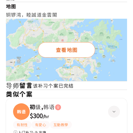
地图
铜锣湾，睦誠道金雲閣
查看地图
导师留言
该补习个案已完结
类似个案
初级,韩语
韩语
$300
/
hr
有耐性
有愛心
互動教學
上门补习-九龙塘