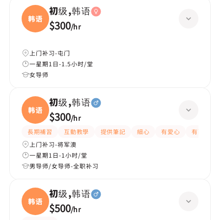
初级,韩语
韩语
$300
/
hr
上门补习-屯门
一星期1日-1.5小时/堂
女导师
初级,韩语
韩语
$300
/
hr
長期補習
互動教學
提供筆記
細心
有愛心
有耐性
上门补习-将军澳
一星期1日-1小时/堂
男导师/女导师-全职补习
初级,韩语
韩语
$500
/
hr