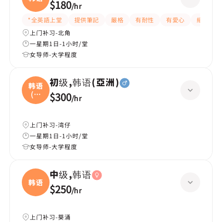
$180
/
hr
*全英語上堂
提供筆記
嚴格
有耐性
有愛心
細心
上门补习-北角
一星期1日-1小时/堂
女导师-大学程度
初级,韩语(亞洲)
韩语
(亞
$300
/
hr
洲
上门补习-湾仔
一星期1日-1小时/堂
女导师-大学程度
中级,韩语
韩语
$250
/
hr
上门补习-葵涌