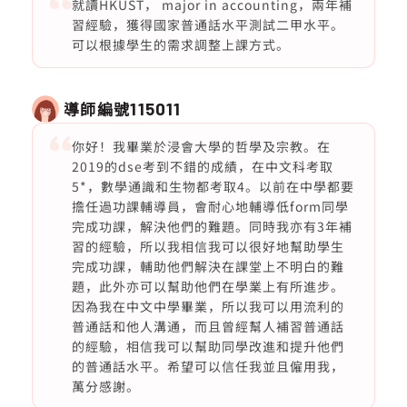
就讀HKUST， major in accounting，兩年補
習經驗，獲得國家普通話水平測試二甲水平。
可以根據學生的需求調整上課方式。
導師編號
115011
你好！我畢業於浸會大學的哲學及宗教。在
2019的dse考到不錯的成績，在中文科考取
5*，數學通識和生物都考取4。以前在中學都要
擔任過功課輔導員，會耐心地輔導低form同學
完成功課，解決他們的難題。同時我亦有3年補
習的經驗，所以我相信我可以很好地幫助學生
完成功課，輔助他們解決在課堂上不明白的難
題，此外亦可以幫助他們在學業上有所進步。
因為我在中文中學畢業，所以我可以用流利的
普通話和他人溝通，而且曾經幫人補習普通話
的經驗，相信我可以幫助同學改進和提升他們
的普通話水平。希望可以信任我並且僱用我，
萬分感謝。