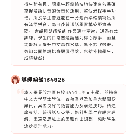
得生動有趣，讓學生輕鬆愉快地快速有效準確
掌握漢語拼音的發音和運用，整個過程事半功
倍。所授學生普遍能在一分鐘內準確讀寫出所
有漢語拼音，為日後普通話學習構築堅實基
礎。 會話與朗讀培訓 作品選材精當，通過有效
訓練，學生的日常普通話應對得心應手，而且
均能極大提升中文寫作水準，無不歡欣鼓舞。
參加公開朗誦比賽屢屢得獎，包括外籍學生，
成績斐然！
導師編號
134925
本人畢業於地區名校Band 1英文中學，並持有
中文大學碩士學位，曾為香港及加拿大新聞從
業員，具備良好的語言能力及溝通技巧。精通
廣東話、普通話及英語，能針對學生在語言理
解、表達及思維上的困難作出調整，協助學生
逐步提升能力。