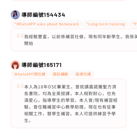
導師編號
154434
*WhatsAPP asks about homework
*Long-term tutoring
*P
我經驗豐富，以前係補習社做，現有同年齡學生。我係
開始
導師編號
165171
WhatsAPP問功課
題目講解
指導功課
本人為18年DSE畢業生，曾就讀嘉諾撒聖方濟
各書院，均為全英授課，本人相對耐心，也充
滿愛心，指導學生的學習。本人曾/現有補習經
驗，曾任職補習中心教學助理，現在也有從事
相關工作，替學生補習。本人可提供練習予學
生。