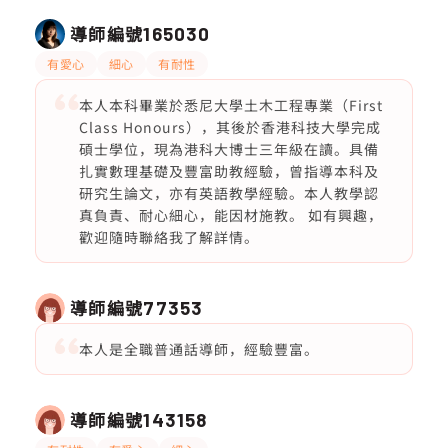
導師編號
165030
有愛心
細心
有耐性
本人本科畢業於悉尼大學土木工程專業（First
Class Honours），其後於香港科技大學完成
碩士學位，現為港科大博士三年級在讀。具備
扎實數理基礎及豐富助教經驗，曾指導本科及
研究生論文，亦有英語教學經驗。本人教學認
真負責、耐心細心，能因材施教。 如有興趣，
歡迎隨時聯絡我了解詳情。
導師編號
77353
本人是全職普通話導師，經驗豐富。
導師編號
143158