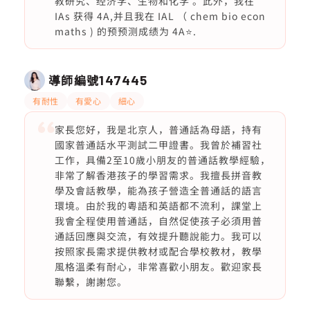
教研究、经济学、生物和化学 。此外，我在
IAs 获得 4A,并且我在 IAL （ chem bio econ
maths ) 的预预测成绩为 4A⭐️.
導師編號
147445
有耐性
有愛心
細心
家長您好，我是北京人，普通話為母語，持有
國家普通話水平測試二甲證書。我曾於補習社
工作，具備2至10歲小朋友的普通話教學經驗，
非常了解香港孩子的學習需求。我擅長拼音教
學及會話教學，能為孩子營造全普通話的語言
環境。由於我的粵語和英語都不流利，課堂上
我會全程使用普通話，自然促使孩子必須用普
通話回應與交流，有效提升聽說能力。我可以
按照家長需求提供教材或配合學校教材，教學
風格溫柔有耐心，非常喜歡小朋友。歡迎家長
聯繫，謝謝您。