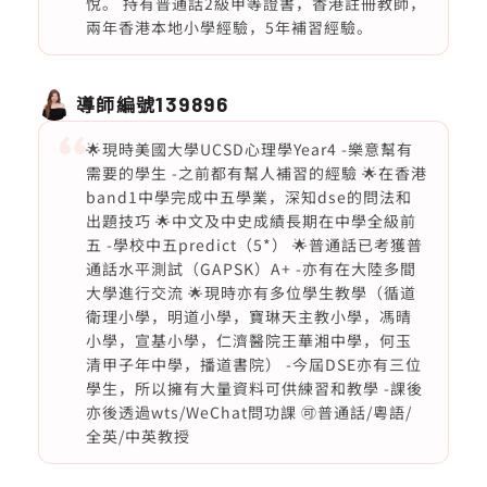
悅。 持有普通話2級甲等證書，香港註冊教師，
兩年香港本地小學經驗，5年補習經驗。
導師編號
139896
🌟現時美國大學UCSD心理學Year4 -樂意幫有
需要的學生 -之前都有幫人補習的經驗 🌟在香港
band1中學完成中五學業，深知dse的問法和
出題技巧 🌟中文及中史成績長期在中學全級前
五 -學校中五predict（5*） 🌟普通話已考獲普
通話水平測試（GAPSK）A+ -亦有在大陸多間
大學進行交流 🌟現時亦有多位學生教學（循道
衛理小學，明道小學，寶琳天主教小學，馮晴
小學，宣基小學，仁濟醫院王華湘中學，何玉
清甲子年中學，播道書院） -今屆DSE亦有三位
學生，所以擁有大量資料可供練習和教學 -課後
亦後透過wts/WeChat問功課 🉑️普通話/粵語/
全英/中英教授