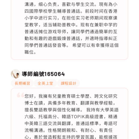
溝通，细心负责，喜歡与學生交流。現有為小
四國際學校學生輔導普通話。前段时间在香港
小学中进行实习，在担任实习老师期间观察课
堂教学，适当辅助普教中。现有在兼职中学的
普通话摊位游戏导师，讓同學們通過簡單的互
動和有趣的遊戲鍛煉普通話，并適時指導糾正
同學們普通話發音等。 希望可以有幸獲得這個
職位。
導師編號
165064
長期補習
全英上堂
課程設計
您好，我擁有兒童教育碩士學歷、跨文化研究
博士在讀，具備多年教育、翻譯與教學經驗，
擅長雙語教學與個性化輔導。 我持有大學英語
六級、托福高分、韓語TOPIK高級證書，精通
中英韓三語交流與翻譯，普通話標準，粵語可
流暢溝通。性格開朗親和、有耐心、有責任
心，善於營造輕鬆支持的學習氛圍，能根據孩