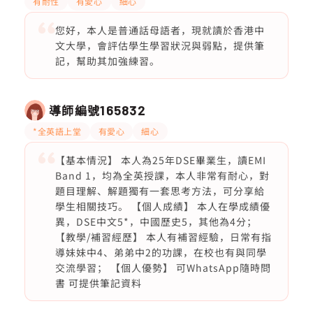
有耐性
有愛心
細心
您好，本人是普通話母語者，現就讀於香港中
文大學，會評估學生學習狀況與弱點，提供筆
記，幫助其加強練習。
導師編號
165832
*全英語上堂
有愛心
細心
【基本情況】 本人為25年DSE畢業生，讀EMI
Band 1，均為全英授課，本人非常有耐心，對
題目理解、解題獨有一套思考方法，可分享給
學生相關技巧。 【個人成績】 本人在學成績優
異，DSE中文5*，中國歷史5，其他為4分；
【教學/補習經歷】 本人有補習經驗，日常有指
導妹妹中4、弟弟中2的功課，在校也有與同學
交流學習； 【個人優勢】 可WhatsApp隨時問
書 可提供筆記資料