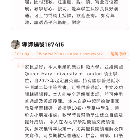
趣，因材施教，注重聽、說、讀、寫全方位發
展。教學耐心、親切，能與學生及家長良好溝
通。可上門或網上授課，歡迎查詢。 如有興
趣，請透過平台聯絡，謝謝！
導師編號
167415
*Caring
*WhatsAPP asks about homework
居英導師
家長您好，本人畢業於廣西師範大學，並獲英國
Queen Mary University of London 碩士學
位，自2023年起定居英國。持有國家普通話水
平測試二級甲等證書，可提供普通話、中文及功
課輔導課程。本人能完全理解廣東話，並可使用
普通話及英語授課。 本人自高中起開始從事家
教及學習輔導，曾指導10名小學至中學生，善
於與小朋友相處。教學時會幫助學生建立自信及
提升成績。 本人在內地求學期間語文成績優
異，多次獲得年級第一，尤其擅長閱讀理解及作
文寫作。可長期教授普通話、拼音、朗讀、口語