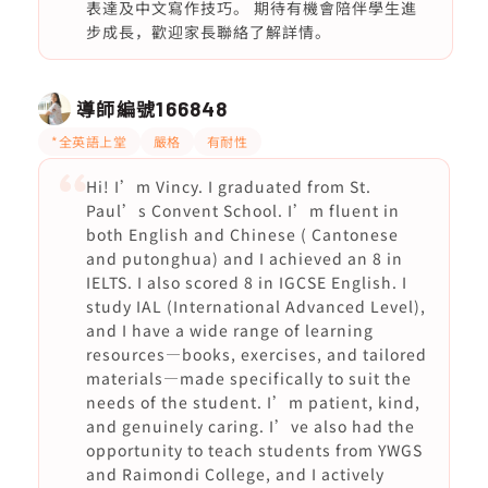
表達及中文寫作技巧。 期待有機會陪伴學生進
步成長，歡迎家長聯絡了解詳情。
導師編號
166848
*全英語上堂
嚴格
有耐性
Hi! I’m Vincy. I graduated from St.
Paul’s Convent School. I’m fluent in
both English and Chinese ( Cantonese
and putonghua) and I achieved an 8 in
IELTS. I also scored 8 in IGCSE English. I
study IAL (International Advanced Level),
and I have a wide range of learning
resources—books, exercises, and tailored
materials—made specifically to suit the
needs of the student. I’m patient, kind,
and genuinely caring. I’ve also had the
opportunity to teach students from YWGS
and Raimondi College, and I actively