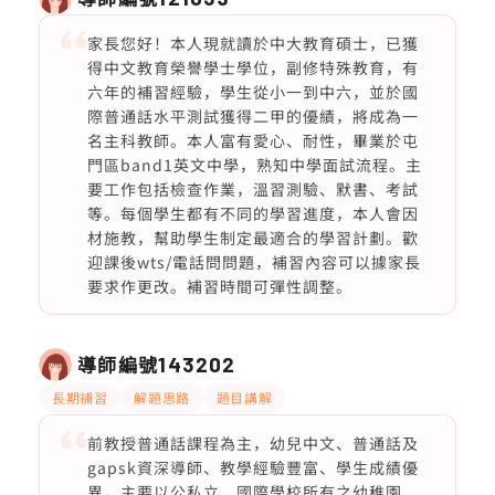
家長您好！本人現就讀於中大教育碩士，已獲
得中文教育榮譽學士學位，副修特殊教育，有
六年的補習經驗，學生從小一到中六，並於國
際普通話水平測試獲得二甲的優績，將成為一
名主科教師。本人富有愛心、耐性，畢業於屯
門區band1英文中學，熟知中學面試流程。主
要工作包括檢查作業，溫習測驗、默書、考試
等。每個學生都有不同的學習進度，本人會因
材施教，幫助學生制定最適合的學習計劃。歡
迎課後wts/電話問問題，補習內容可以據家長
要求作更改。補習時間可彈性調整。
導師編號
143202
長期補習
解題思路
題目講解
前教授普通話課程為主，幼兒中文、普通話及
gapsk資深導師、教學經驗豐富、學生成績優
異，主要以公私立、國際學校所有之幼稚園、