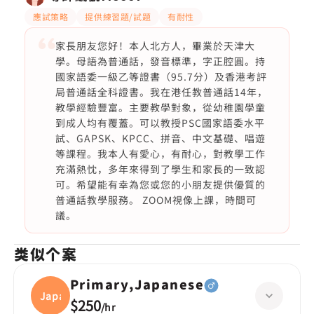
應試策略
提供練習題/試題
有耐性
家長朋友您好！本人北方人，畢業於天津大
學。母語為普通話，發音標準，字正腔圓。持
國家語委一級乙等證書（95.7分）及香港考評
局普通話全科證書。我在港任教普通話14年，
教學經驗豐富。主要教學對象，從幼稚園學童
到成人均有覆蓋。可以教授PSC國家語委水平
試、GAPSK、KPCC、拼音、中文基礎、唱遊
等課程。我本人有愛心，有耐心，對教學工作
充滿熱忱，多年來得到了學生和家長的一致認
可。希望能有幸為您或您的小朋友提供優質的
普通話教學服務。 ZOOM視像上課，時間可
議。
类似个案
Primary,Japanese
Japan
$250
/
hr