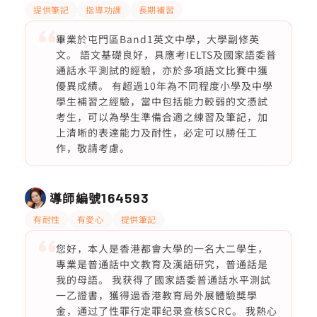
提供筆記
指導功課
長期補習
畢業於屯門區Band1英文中學，大學副修英
文。 語文基礎良好，具應考IELTS及國家語委普
通話水平測試的經驗，亦於多項語文比賽中獲
優異成績。 有超過10年為不同程度小學及中學
學生補習之經驗，當中包括能力較弱的文憑試
考生，可以為學生準備合適之練習及筆記，加
上清晰的表達能力及耐性，必定可以勝任工
作，敬請考慮。
導師編號
164593
有耐性
有愛心
提供筆記
您好，本人是香港都會大學的一名大二學生，
專業是普通話中文教育及漢語研究，普通話是
我的母語。 我获得了國家語委普通話水平測試
一乙證書，獲得過香港教育局外展體驗獎學
金，通过了性罪行定罪纪录查核SCRC。 我熱心