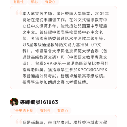
有耐性
細心
有愛心
本人危雯茵老師，廣州暨南大學畢業，2009年
開始在港從事補習工作。在公文式理思教育中
心任中文導師多年，能教授幼兒園至中學程度
之中文。曾任耀中國際學校語藝中心中文老
師。考獲國家語委普通話水平測試二級甲等，
以5星等級通過教師語文能力基准試（中文
科）。修讀浸會大學與北京師範大學合辦（普
通話高級教師文憑）和（中國語文教學專業文
憑）。曾穫GAPSK第一屆港島區朗誦比賽最佳
指導老師獎。獲指導學生參加KPCC和GAPSK
等普通話公開考試，皆穫卓越最高等級成績。
指導學生參加朗誦比賽也考獲佳績。
導師編號
161963
*全英語上堂
有耐性
有愛心
我是孫藝瑄，來自地廣州。現於香港城市大學