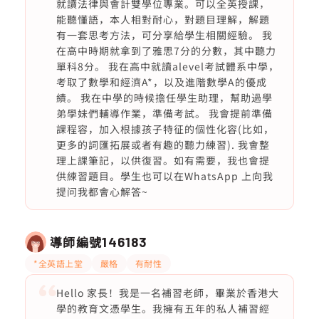
就讀法律與會計雙學位專業。可以全英授課，
能聽懂語，本人相對耐心，對題目理解，解題
有一套思考方法，可分享給學生相關經驗。 我
在高中時期就拿到了雅思7分的分數，其中聽力
單科8分。 我在高中就讀alevel考試體系中學，
考取了數學和經濟A*，以及進階數學A的優成
績。 我在中學的時候擔任學生助理，幫助過學
弟學妹們輔導作業，準備考試。 我會提前準備
課程容，加入根據孩子特征的個性化容(比如，
更多的詞匯拓展或者有趣的聽力練習). 我會整
理上課筆記，以供復習。如有需要，我也會提
供練習題目。學生也可以在WhatsApp 上向我
提问我都會心解答~
導師編號
146183
*全英語上堂
嚴格
有耐性
Hello 家長！我是一名補習老師，畢業於香港大
學的教育文憑學生。我擁有五年的私人補習經