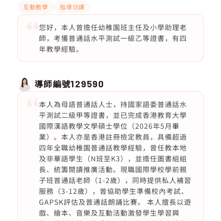
互動教學
指導功課
您好，本人曾擔任幼稚園班主任及小學助理老
師，考獲普通話水平測試一級乙等證書，有四
年教學經驗。
導師編號
129590
本人為母語普通話人士，持國家語委普通話水
平測試二級甲等證書，並已完成香港教育大學
國際漢語教學文學碩士學位（2026年5月畢
業）。本人亦是香港註冊檢定教員，具備超過
四年全職幼稚園普通話教學經驗，曾任教本地
及非華語學生（N班至K3），並擔任圖書組組
長、統籌閱讀推廣活動。現職國際學校學前親
子班普通話老師（1-2歲），同時提供私人補習
服務（3-12歲），曾協助學生準備校內考試、
GAPSK評估及普通話朗誦比賽。 本人擅長以遊
戲、繪本、音樂及互動活動激發學生學習興