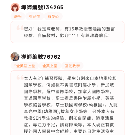
導師編號
134265
嚴格
有耐性
有愛心
您好！我是陳老師，有15年教授普通話的豐富
經驗。自備教材，歡迎***！有興趣聯繫我！
導師編號
76762
*全英語上堂
全英上堂
互動教學
本人有8年補習經驗，學生分別來自本地學校和
國際學校，例如拔萃男書院附屬小學，新加坡
國際學校，耀中國際學校，加拿大國際學校，
宣道國際學校，聖士提反書院附屬小學，英基
學校協會學校，京士頓國際學校(幼稚園)，九龍
真光中學(幼稚園),拔萃女小學等。另外本人有
教授SEN學生的經驗，例如自閉症，過度活躍
症，專注力不足，讀寫障礙等。本人現正有教
授外國人學習中文經驗，主要以日常生活為主