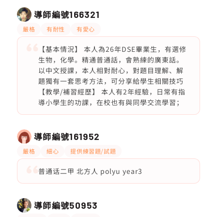
導師編號
166321
嚴格
有耐性
有愛心
【基本情況】 本人為26年DSE畢業生，有選修
生物，化學。精通普通話，會熟練的廣東話。
以中文授課，本人相對耐心，對題目理解、解
題獨有一套思考方法，可分享給學生相關技巧
【教學/補習經歷】 本人有2年經驗，日常有指
導小學生的功課，在校也有與同學交流學習；
導師編號
161952
嚴格
細心
提供練習題/試題
普通话二甲 北方人 polyu year3
導師編號
50953