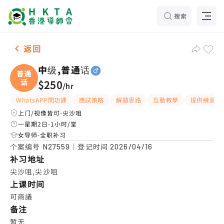
搜索
男-1名 中级,普通话，尖沙咀 补习推介
返回
中级,普通话
普通
话
$250
/
hr
WhatsAPP問功課
應試策略
解題思路
互動教學
提供練習題
上门/视像皆可-尖沙咀
一星期2日-1小时/堂
女导师-全职补习
个案编号
｜登记时间
N27559
2026/04/16
补习地址
尖沙咀,尖沙咀
上课时间
可商議
备注
暂无