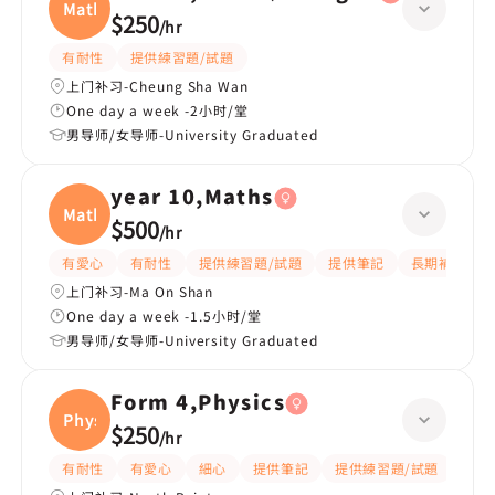
Maths
$250
/
hr
有耐性
提供練習題/試題
上门补习-Cheung Sha Wan
One day a week -2小时/堂
男导师/女导师-University Graduated
year 10,Maths
Maths
$500
/
hr
有愛心
有耐性
提供練習題/試題
提供筆記
長期補習
上门补习-Ma On Shan
One day a week -1.5小时/堂
男导师/女导师-University Graduated
Form 4,Physics
Physi
$250
/
hr
有耐性
有愛心
細心
提供筆記
提供練習題/試題
指導