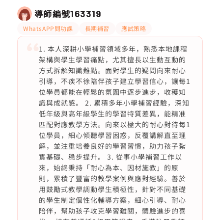
導師編號
163319
WhatsAPP問功課
長期補習
應試策略
1. 本人深耕小學補習領域多年，熟悉本地課程
架構與學生學習痛點，尤其擅長以生動互動的
方式拆解知識難點。面對學生的疑問向來耐心
引導，不疾不徐陪伴孩子建立學習信心，讓每1
位學員都能在輕鬆的氛圍中逐步進步，收穫知
識與成就感。 2. 累積多年小學補習經驗，深知
低年級與高年級學生的學習特質差異，能精准
匹配對應教學方法。向來以極大的耐心對待每1
位學員，細心傾聽學習困惑，反覆講解直至理
解，並注重培養良好的學習習慣，助力孩子紮
實基礎、稳步提升。 3. 從事小學補習工作以
來，始終秉持「耐心為本、因材施教」的原
則，累積了豐富的教學案例與應對經驗。善於
用鼓勵式教學調動學生積極性，針對不同基礎
的學生制定個性化輔導方案，細心引導、耐心
陪伴，幫助孩子攻克學習難關，體驗進步的喜