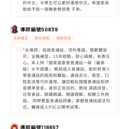
的中文，令學生可以更好運用中文。希望家長
能給予我一個機會教授貴 子弟。
導師編號
50839
長期補習
應試策略
解題思路
*女導師，母語普通話，流利粵語，簡繁體皆
可，全職補習，15年經驗，耐心細緻，有責任
心。本人持『國家語委會普通話一級（最高
級）水平證書』 教授成人普通話，能針對港人
學普通話的困惑和難點，通過舌位、唇型、口
腔氣流等巧妙運用，讓您輕松撐握普通話和拼
音標凖發音，達到正音目的。教授 漢語拼音，
日常會話，朗讀朗誦，閱讀理解，相關工作用
語， 同時豐富普通話詞彙，掌握普通話語法句
式，輔導成人PSC公開考試等。
導師編號
118657