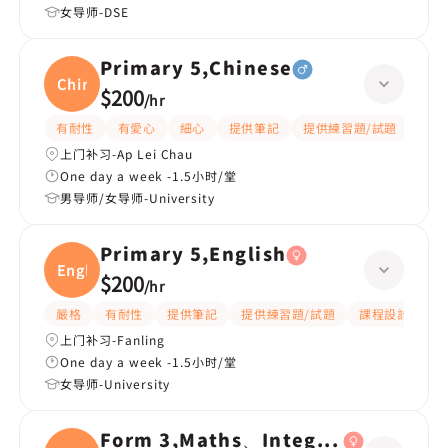
女导师-DSE
Primary 5,Chinese
Chine
$200
/
hr
有耐性
有愛心
細心
提供筆記
提供練習題/試題
題目
上门补习-Ap Lei Chau
One day a week -1.5小时/堂
男导师/女导师-University
Primary 5,English
Engli
$200
/
hr
嚴格
有耐性
提供筆記
提供練習題/試題
課程設計
應
上门补习-Fanling
One day a week -1.5小时/堂
女导师-University
Form 3,Maths、Integrated Scien