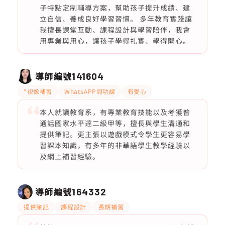
子特點定制輔導方案，幫助孩子提升成績、建
立自信、養成良好學習習慣。 多年教育實踐讓
我擅長課堂互動、課程設計與學習陪伴，我會
用專業與用心，讓孩子學得扎實、學得開心。
導師編號
141604
*視像補習
WhatsAPP問功課
有愛心
本人就讀教育系，有專業教育技能以及考獲普
通話國家水平達二級甲等，擅長與學生溝通和
提供筆記。更主張以遊戲模式令學生更容易學
習課本知識，有多年的非華語學生教學經驗以
及網上補習經驗。
導師編號
164332
提供筆記
課程設計
長期補習