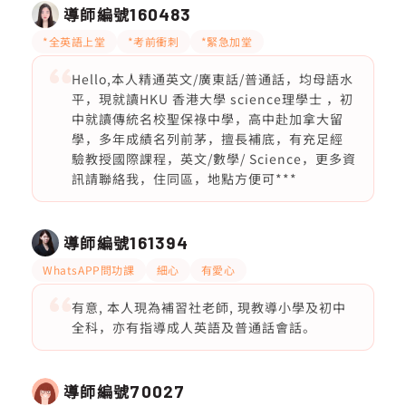
導師編號
160483
*全英語上堂
*考前衝刺
*緊急加堂
Hello,本人精通英文/廣東話/普通話，均母語水
平，現就讀HKU 香港大學 science理學士 ，初
中就讀傳統名校聖保祿中學，高中赴加拿大留
學，多年成績名列前茅，擅長補底，有充足經
驗教授國際課程，英文/數學/ Science，更多資
訊請聯絡我，住同區，地點方便可***
導師編號
161394
WhatsAPP問功課
細心
有愛心
有意, 本人現為補習社老師, 現教導小學及初中
全科，亦有指導成人英語及普通話會話。
導師編號
70027