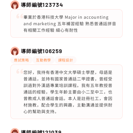
導師編號
123734
畢業於香港科技大學 Major in accounting
and marketing 五年補習經驗 熟悉普通話拼音
有相關工作經驗 細心有耐性
導師編號
106259
應試策略
互動教學
課程設計
您好，我持有香港中文大學碩士學歷，母語是
普通話，並持有國家普通話二甲證書，曾經受
訓過對外漢語專業培訓課程。我有五年教授普
通話的經驗，學生年齡主要由小二至中三，也
曾教成人普通話會話。本人是註冊社工，會因
材施教，配合學生的興趣，主動溝通並提供耐
心的幫助與支持。
導師編號
121039