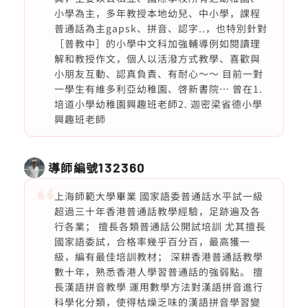
小學為主，多年教授本地幼兒、中小學，課程
普通話為主gapsk、拼音、認字..，也特別針對
［普教中］的小學中文科加強輔導例如閱讀理
解和教授作文，個人以活潑方式教學、喜歡與
小朋友互動、認真負責、有耐心～～ 目前一對
一學生有維多利亞幼稚園、啓新書院… 曾在1.
培道小學幼稚園興趣班老師2. 迦密梁省德小學
興趣班老師
導師編號
132360
上海師範大學畢業 國家語委普通話水平試一級
超過三十年香港普通話教學經驗，足跡遍及各
行各業； 擅長各類普通話公開試培訓 尤其擅長
國家語委試，合格率幾乎百分百，最高獲一
級，編有最佳培訓教材； 深耕香港普通話教學
數十年，熟悉香港人學習普通話的強弱點。 擅
長漢語拼音教學 運用數學方法對漢語拼音進行
科學化分類，使得枯燥乏味的漢語拼音學習變