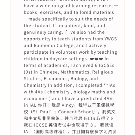
have a wide range of learning resources—
books, exercises, and tailored materials
—made specifically to suit the needs of
the student. I’m patient, kind, and
genuinely caring. I’ve also had the
opportunity to teach students from YWGS
and Raimondi College, and I actively
participate in volunteer work by teaching
children in daycare settings. ❤️❤️❤️ In
terms of academics, I achieved 6 IGCSEs
(9s) in Chinese, Mathematics, Religious
Studies, Economics, Biology, and
Chemistry In addition, I completed **IAs
with 4As ( chemistry , biology maths and
economics ) and I have a predicted 4A⭐️
in IAL 你好！我是 Vincy。我毕业于圣保祿學
校（St. Paul’s Convent School）。我英文
和中文都非常熟练，并且雅思 IELTS 取得了 8
我在 IGCSE 英语考试中也取得了 8 。 我就读
IAL（国际高级课程），并且拥有很多学习资源