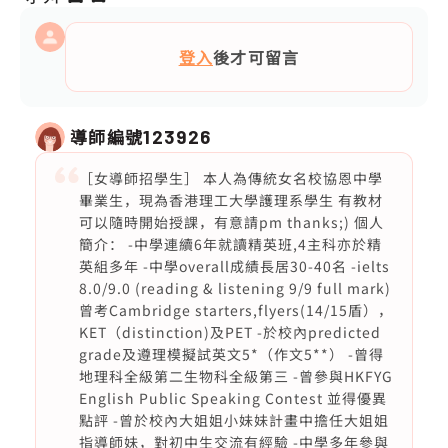
登入
後才可留言
導師編號
123926
［女導師招學生］ 本人為傳統女名校協恩中學
畢業生，現為香港理工大學護理系學生 有教材
可以隨時開始授課，有意請pm thanks;) 個人
簡介： -中學連續6年就讀精英班,4主科亦於精
英組多年 -中學overall成績長居30-40名 -ielts
8.0/9.0 (reading & listening 9/9 full mark)
曾考Cambridge starters,flyers(14/15盾），
KET（distinction)及PET -於校內predicted
grade及遵理模擬試英文5*（作文5**） -曾得
地理科全級第二生物科全級第三 -曾參與HKFYG
English Public Speaking Contest 並得優異
點評 -曾於校內大姐姐小妹妹計畫中擔任大姐姐
指導師妹，對初中生交流有經驗 -中學多年參與