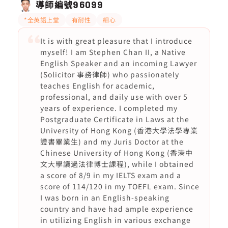
導師編號
96099
*全英語上堂
有耐性
細心
It is with great pleasure that I introduce
myself! I am Stephen Chan II, a Native
English Speaker and an incoming Lawyer
(Solicitor 事務律師) who passionately
teaches English for academic,
professional, and daily use with over 5
years of experience. I completed my
Postgraduate Certificate in Laws at the
University of Hong Kong (香港大學法學專業
證書畢業生) and my Juris Doctor at the
Chinese University of Hong Kong (香港中
文大學讀過法律博士課程), while I obtained
a score of 8/9 in my IELTS exam and a
score of 114/120 in my TOEFL exam. Since
I was born in an English-speaking
country and have had ample experience
in utilizing English in various exchange