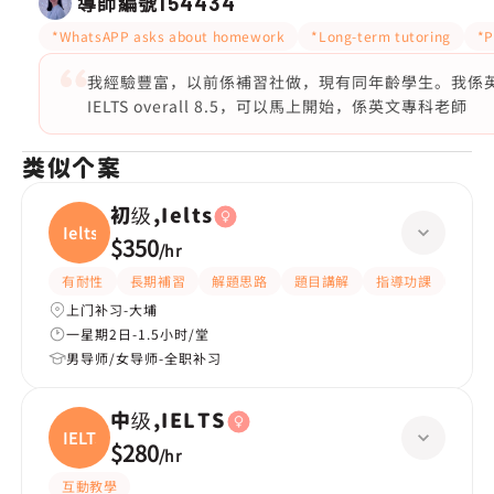
導師編號
154434
*WhatsAPP asks about homework
*Long-term tutoring
*P
我經驗豐富，以前係補習社做，現有同年齡學生。我係英文
IELTS overall 8.5，可以馬上開始，係英文專科老師
类似个案
初级,Ielts
Ielts
$350
/
hr
有耐性
長期補習
解題思路
題目講解
指導功課
提供
上门补习-大埔
一星期2日-1.5小时/堂
男导师/女导师-全职补习
中级,IELTS
IELTS
$280
/
hr
互動教學