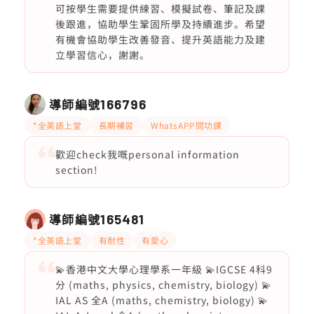
可按學生需要提供練習、模擬試卷、筆記及課
後跟進，協助學生鞏固所學及持續進步。希望
有機會協助學生改善發音、提升英語能力及建
立學習信心，謝謝。
導師編號
166796
*全英語上堂
長期補習
WhatsAPP問功課
歡迎check我嘅personal information
section!
導師編號
165481
*全英語上堂
有耐性
有愛心
💫香港中文大學心理學系一年級 💫IGCSE 4科9
分 (maths, physics, chemistry, biology) 💫
IAL AS 全A (maths, chemistry, biology) 💫