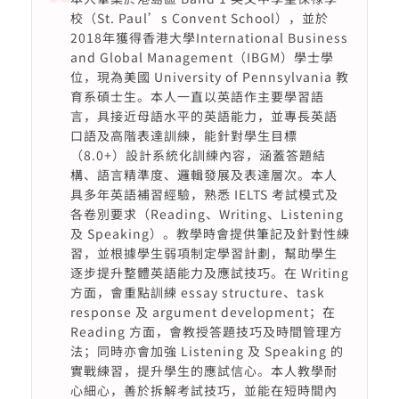
校（St. Paul’s Convent School），並於
2018年獲得香港大學International Business
and Global Management（IBGM）學士學
位，現為美國 University of Pennsylvania 教
育系碩士生。本人一直以英語作主要學習語
言，具接近母語水平的英語能力，並專長英語
口語及高階表達訓練，能針對學生目標
（8.0+）設計系統化訓練內容，涵蓋答題結
構、語言精準度、邏輯發展及表達層次。本人
具多年英語補習經驗，熟悉 IELTS 考試模式及
各卷別要求（Reading、Writing、Listening
及 Speaking）。教學時會提供筆記及針對性練
習，並根據學生弱項制定學習計劃，幫助學生
逐步提升整體英語能力及應試技巧。在 Writing
方面，會重點訓練 essay structure、task
response 及 argument development；在
Reading 方面，會教授答題技巧及時間管理方
法；同時亦會加強 Listening 及 Speaking 的
實戰練習，提升學生的應試信心。本人教學耐
心細心，善於拆解考試技巧，並能在短時間內