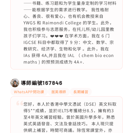
——书籍、练习题和为学生量身定制的学习材料
——能根据学生的需求进行教学。 我性格耐
心、善良、很有爱心，也有机会教授来自
YWGS 和 Raimondi College 的学生。此外，
我也积极参与志愿服务，在托儿所/幼儿园里教
孩子们学习。❤️❤️❤️ 在学术方面，我在 6 门
IGCSE 科目中都取得了 9 分：中文、数学、宗
教研究、经济学、生物和化学 。此外，我在
IAs 获得 4A,并且我在 IAL （ chem bio econ
maths ) 的预预测成绩为 4A⭐️.
導師編號
167846
WhatsAPP問功課
居英導師
長期補習
您好，本人於香港中學文憑試（DSE）英文科取
得5**成績，並於IELTS考獲總分8.5，擁有約3
至4年英文補習經驗。曾於英國升學多年，熟悉
英式英語發音、文法及會話技巧。 本人現只提
供網上補習，時間可商議。除恆常課堂外，亦