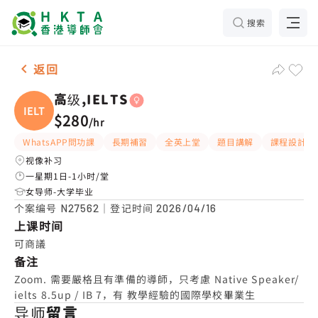
搜索
女-1名 高级,IELTS，黄大仙 补习推介
返回
高级,IELTS
IELTS
$280
/
hr
WhatsAPP問功課
長期補習
全英上堂
題目講解
課程設計
视像补习
一星期1日-1小时/堂
女导师-大学毕业
个案编号
｜登记时间
N27562
2026/04/16
上课时间
可商議
备注
Zoom. 需要嚴格且有準備的導師，只考慮 Native Speaker/
ielts 8.5up / IB 7，有 教學經驗的國際學校畢業生
导师留言