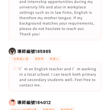
and internship opportunities during my
university life and also in workplace
settings such as in law firms, English is
therefore my mother tongue. If my
background matches your requirements,
please do not hesitate to reach out.
Thank you!
導師編號
165965
*全英語上堂
有耐性
有愛心
I’m an English teacher and I’m working
in a local school. I can teach both primary
and secondary students well. Feel free to
contact me.
導師編號
164012
WhatsAPP問功課
長期補習
解題思路