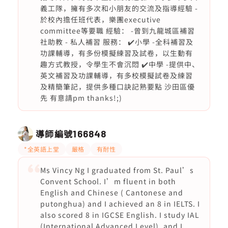
義工隊，擁有多次和小朋友的交流及指導經驗 -
於校內擔任班代表，樂團executive
committee等要職 經驗： -曾到九龍城區補習
社助教 - 私人補習 服務： ✔️小學 -全科補習及
功課輔導，有多份模擬練習及試卷，以生動有
趣方式教授，令學生不會沉悶 ✔️中學 -提供中、
英文補習及功課輔導，有多校模擬試卷及練習
及精簡筆記，提供多種口訣記熟要點 沙田區優
先 有意請pm thanks!;)
導師編號
166848
*全英語上堂
嚴格
有耐性
Ms Vincy Ng I graduated from St. Paul’s
Convent School. I’m fluent in both
English and Chinese ( Cantonese and
putonghua) and I achieved an 8 in IELTS. I
also scored 8 in IGCSE English. I study IAL
(International Advanced Level), and I