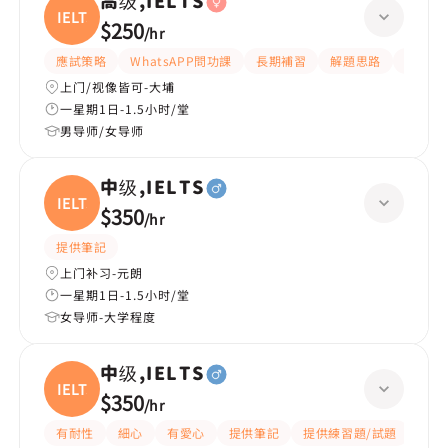
高级,IELTS
IELTS
$250
/
hr
應試策略
WhatsAPP問功課
長期補習
解題思路
題目講
上门/视像皆可-大埔
一星期1日-1.5小时/堂
男导师/女导师
中级,IELTS
IELTS
$350
/
hr
提供筆記
上门补习-元朗
一星期1日-1.5小时/堂
女导师-大学程度
中级,IELTS
IELTS
$350
/
hr
有耐性
細心
有愛心
提供筆記
提供練習題/試題
互動