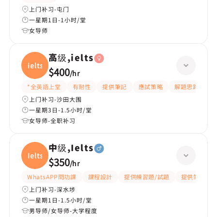
上门补习-屯门
一星期1日-1小时/堂
女导师
高级,ielts
ielts
$400
/
hr
*全英語上堂
有耐性
提供筆記
應試策略
解題思路
課
上门补习-沙田大围
一星期3日-1.5小时/堂
女导师-全职补习
中级,Ielts
Ielts
$350
/
hr
WhatsAPP問功課
課程設計
提供練習題/試題
提供筆記
上门补习-深水埗
一星期1日-1.5小时/堂
男导师/女导师-大学程度