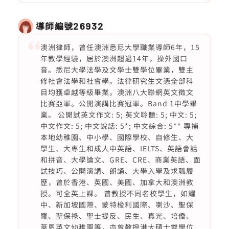
導師編號
26932
澳洲律師，曾任澳洲悉尼大學職業導師6年，15
年教學經驗，居於澳洲超過14年，操外國口
音。悉尼大學法學及文學士雙學位畢業，雙主
修社會法學和社會學。法律研究生文憑全部科
目均獲卓越等級畢業。澳洲八大聯網英文徵文
比賽亞軍。公開演講比賽冠軍。Band 1中學畢
業。 公開試英文作文: 5; 英文聆聽: 5; 中文: 5;
中文作文: 5; 中文說話: 5*; 中文綜合: 5** 專補
本地幼稚園、中小學、國際學校、自修生、大
學生、大專生和成人中英語、IELTS、英語會話
和拼音、大學論文、GRE、CRE、商業英語、面
試技巧、公開演講、朗誦、大學入學及求職履
歷，曾於香港、英國、美國、加拿大和澳洲教
授。可全英上課。 曾教授不同名校學生，如耀
中、新加坡國際、蒙特梭利國際、喇沙、聖保
羅、聖保祿、聖士提反、民生、真光、培僑、
萊恩英文幼稚園等，亦曾教授港大碩士雙學位