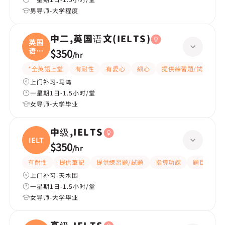
男导师-大学程度
中二,英国语文(IELTS)
英国
语文
$350
/
hr
(
*全英語上堂
有耐性
有愛心
細心
提供練習題/試題
上门补习-马湾
一星期1日-1.5小时/堂
女导师-大学毕业
中级,IELTS
IELTS
$350
/
hr
有耐性
提供筆記
提供練習題/試題
指導功課
題目講解
上门补习-天水围
一星期1日-1.5小时/堂
女导师-大学毕业