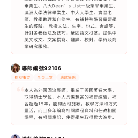
畢業生、八大Dean’s List一級榮譽畢業生、
澳洲大學法律畢業生、中大大學生、實習老
師、教學助理和自修生。有補特殊學習需要學
生的經驗。 教授文法、生字、句式、會話等，
針對各卷做法及技巧，鞏固語文根基。提供中
英文改文、文案撰寫、翻譯、校對、學術及商
業研究服務。
導師編號
92106
長期補習
全英上堂
應試策略
本人為外國回流導師，畢業于英國著名大學，
取得碩士學位，本人具備豐富的補習經驗，補
習超過15年，能夠因材施教，教學方法和方式
靈活，而且多年編寫相關課程資料和任教相關
課程，有相關筆記，使得學生取得極大進步。