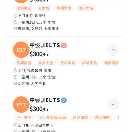
提供筆記
有耐性
解題思路
應試策略
上门补习-香港仔
一星期2日-1.5小时/堂
男导师/女导师-大学毕业
中级,IELTS
IELTS
$300
/
hr
長期補習
全英上堂
應試策略
解題思路
題目講解
課
上门/视像皆可-柴湾
一星期1日-1.5小时/堂
女导师-大学毕业
中级,IELTS
IELTS
$300
/
hr
提供筆記
提供練習題/試題
題目講解
應試策略
有耐性
上门补习-沙田市中心
一星期1日-1.5小时/堂