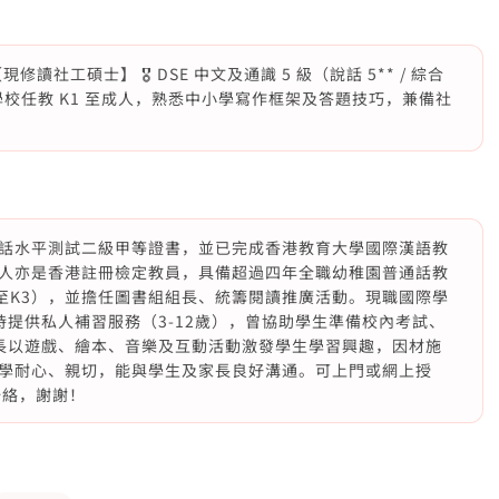
現修讀社工碩士】 🎖️ DSE 中文及通識 5 級（說話 5** / 綜合
學校任教 K1 至成人，熟悉中小學寫作框架及答題技巧，兼備社
話水平測試二級甲等證書，並已完成香港教育大學國際漢語教
。本人亦是香港註冊檢定教員，具備超過四年全職幼稚園普通話教
至K3），並擔任圖書組組長、統籌閱讀推廣活動。現職國際學
時提供私人補習服務（3-12歲），曾協助學生準備校內考試、
擅長以遊戲、繪本、音樂及互動活動激發學生學習興趣，因材施
學耐心、親切，能與學生及家長良好溝通。可上門或網上授
聯絡，謝謝！