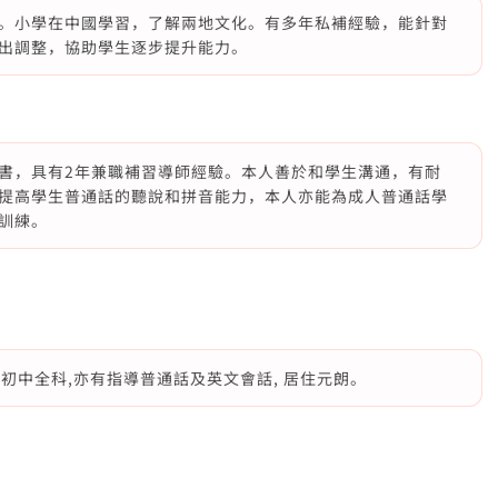
。小學在中國學習，了解兩地文化。有多年私補經驗，能針對
出調整，協助學生逐步提升能力。
書，具有2年兼職補習導師經驗。本人善於和學生溝通，有耐
提高學生普通話的聽說和拼音能力，本人亦能為成人普通話學
訓練。
及初中全科,亦有指導普通話及英文會話, 居住元朗。