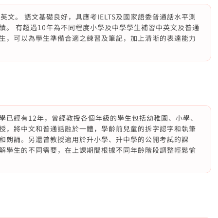
英文。 語文基礎良好，具應考IELTS及國家語委普通話水平測
績。 有超過10年為不同程度小學及中學學生補習中英文及普通
生，可以為學生準備合適之練習及筆記，加上清晰的表達能力
學已經有12年，曾經教授各個年級的學生包括幼稚園、小學、
授，將中文和普通話融於一體，學齡前兒童的拆字認字和執筆
和朗誦。另還曾教授適用於升小學、升中學的公開考試的課
解學生的不同需要，在上課期間根據不同年齡階段調整輕鬆愉