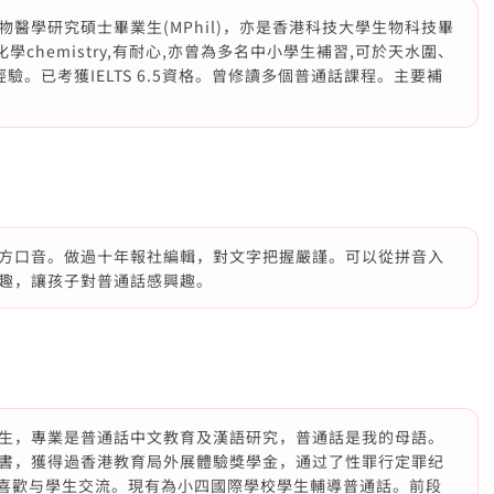
醫學研究碩士畢業生(MPhil)，亦是香港科技大學生物科技畢
副修化學chemistry,有耐心,亦曾為多名中小學生補習,可於天水圍、
。已考獲IELTS 6.5資格。曾修讀多個普通話課程。主要補
方口音。做過十年報社編輯，對文字把握嚴謹。可以從拼音入
趣，讓孩子對普通話感興趣。
生，專業是普通話中文教育及漢語研究，普通話是我的母語。
書，獲得過香港教育局外展體驗獎學金，通过了性罪行定罪纪
，喜歡与學生交流。現有為小四國際學校學生輔導普通話。前段