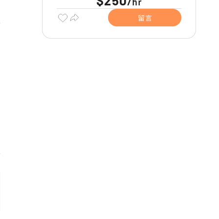
$250
hr
/
留言