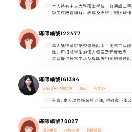
本人持有中文大學碩士學位，普通話二甲
學生在語言理解、表達及思維上的困難作
導師編號
122477
本人獲得國家語委普通話水平測試二級證
性，可根據學生的個人需要及程度教學，
習者提供日常生活及與職場相關的普通話
導師編號
161394
WhatsAPP問功課
細心
有愛心
有意, 本人現為補習社老師, 現教導小學
導師編號
70027
提供筆記
指導功課
長期補習