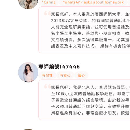
*Caring
*WhatsAPP asks about homework
家長您好，本人畢業於廣西師範大學，並獲英國 Qu
2023年起定居英國。持有國家普通話
人能完全理解廣東話，並可使用普通話及
名小學至中學生，善於與小朋友相處。教
文成績優異，多次獲得年級第一，尤其擅
語表達及中文寫作技巧。 期待有機會陪
導師編號
147445
有耐性
有愛心
細心
家長您好，我是北京人，普通話為母語，
至10歲小朋友的普通話教學經驗，非常
子營造全普通話的語言環境。由於我的粵
子必須用普通話回應與交流，有效提升聽
風格溫柔有耐心，非常喜歡小朋友。歡迎