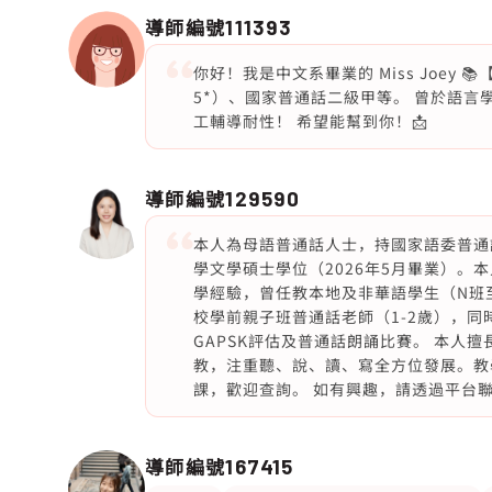
導師編號
111393
你好！我是中文系畢業的 Miss Joey 📚【
5*）、國家普通話二級甲等。 曾於語言
工輔導耐性！ 希望能幫到你！📩
導師編號
129590
本人為母語普通話人士，持國家語委普通
學文學碩士學位（2026年5月畢業）
學經驗，曾任教本地及非華語學生（N班
校學前親子班普通話老師（1-2歲），同
GAPSK評估及普通話朗誦比賽。 本人
教，注重聽、說、讀、寫全方位發展。教
課，歡迎查詢。 如有興趣，請透過平台
導師編號
167415