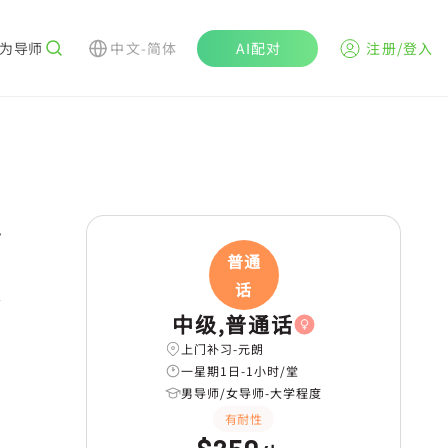
为导师
中文-简体
AI配对
注册/登入
r
普通
话
中级,普通话
上门补习-元朗
一星期1日-1小时/堂
男导师/女导师-大学程度
有耐性