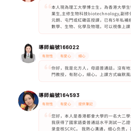
本人現為理工大學博士生，為香港大學生物
業生,主修生物科技biotechnology,
元朗、屯門或紅磡區授課，已有5年私補經驗
數學、生物、化學及物理。可以視像上課
導師編號
166022
有耐性
有愛心
細心
你好，我是北方人，母語普通話，沒有地
門教授，有耐心，細心。上課方式幽默風
導師編號
164593
有耐性
有愛心
提供筆記
您好，本人是香港都會大學的一名大二學
我获得了國家語委普通話水平測試一乙證
录查核SCRC。 我熱心溝通，细心负责