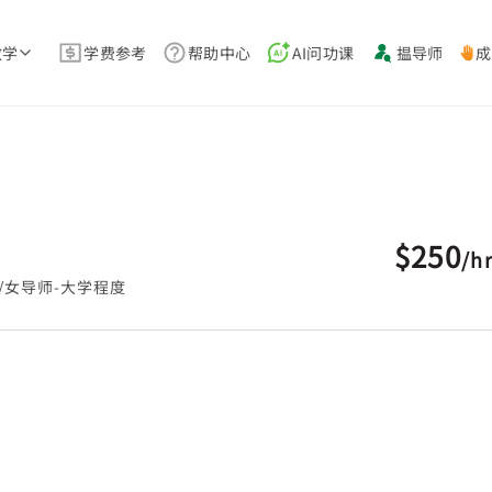
教学
学费参考
帮助中心
AI问功课
揾导师
成
$250
/
h
/女导师-大学程度