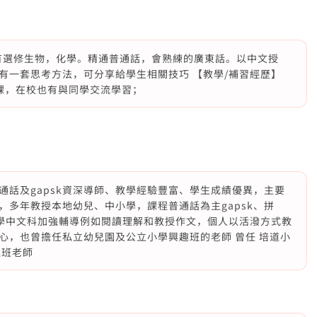
，有選修生物，化學。精通普通話，會熟練的廣東話。以中文授
有一套思考方法，可分享給學生相關技巧 【教學/補習經歷】
課，在校也有與同學交流學習；
通話及gapsk資深導師、教學經驗豐富、學生成績優異，主要
，多年教授本地幼兒、中小學，課程普通話為主gapsk、拼
小學中文科加強輔導例如閱讀理解和教授作文，個人以活潑方式教
心，也曾擔任私立幼兒園及公立小學興趣班的老師 曾任 培道小
趣班老師