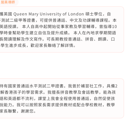
居英導師
een Mary University of London 碩士學位，自
水平測試二級甲等證書，可提供普通話、中文及功課輔導課程。本
英語授課。 本人自高中起開始從事家教及學習輔導，曾指導10
學時會幫助學生建立自信及提升成績。 本人在內地求學期間語
長閱讀理解及作文寫作。可長期教授普通話、拼音、朗讀、口
伴學生進步成長，歡迎家長聯絡了解詳情。
持有國家普通話水平測試二甲證書。我曾於補習社工作，具備2
了解香港孩子的學習需求。我擅長拼音教學及會話教學，能為孩
語和英語都不流利，課堂上我會全程使用普通話，自然促使孩
說能力。我可以按照家長需求提供教材或配合學校教材，教學
家長聯繫，謝謝您。