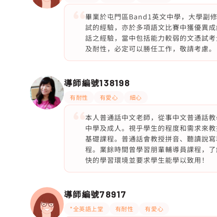
畢業於屯門區Band1英文中學，大學副修
試的經驗，亦於多項語文比賽中獲優異成
話之經驗，當中包括能力較弱的文憑試考
及耐性，必定可以勝任工作，敬請考慮。
導師編號
138198
有耐性
有愛心
細心
本人普通話中文老師，從事中文普通話教
中學及成人。視乎學生的程度和需求來教
基礎課程。普通話會教授拼音、聽讀說寫
程。業餘時間曾學習朋輩輔導員課程，了
快的學習環境並要求學生能學以致用！
導師編號
78917
*全英語上堂
有耐性
有愛心