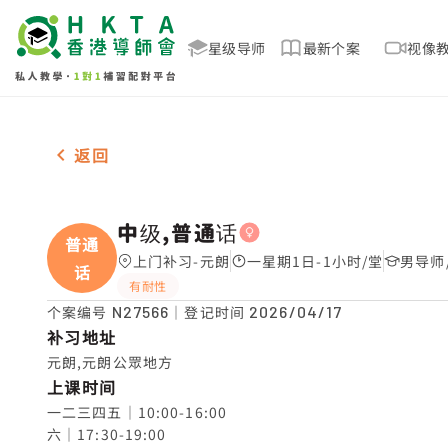
星级导师
最新个案
视像
女-1名 中级,普通话，元朗 补习推介
返回
中级,普通话
普通
上门补习-元朗
一星期1日-1小时/堂
男导师
话
有耐性
个案编号
N27566
｜登记时间
2026/04/17
补习地址
元朗,元朗公眾地方
上课时间
一二三四五｜10:00-16:00

六｜17:30-19:00