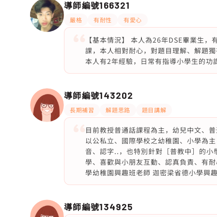
導師編號
166321
嚴格
有耐性
有愛心
【基本情況】 本人為26年DSE畢業生
課，本人相對耐心，對題目理解、解題獨
本人有2年經驗，日常有指導小學生的功
導師編號
143202
長期補習
解題思路
題目講解
目前教授普通話課程為主，幼兒中文、普
以公私立、國際學校之幼稚園、小學為主
音、認字..，也特別針對［普教中］的
學、喜歡與小朋友互動、認真負責、有耐
學幼稚園興趣班老師 迦密梁省德小學興
導師編號
134925