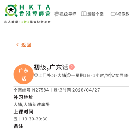
星级导师
最新个案
视像
女-1名 初级,广东话，大埔 补习推介
返回
初级,广东话
广东
上门补习-大埔
一星期1日-1小时/堂
女导师
话
个案编号
N27584
｜登记时间
2026/04/27
补习地址
大埔,大埔新達廣場
上课时间
五｜19:30-20:30
备注