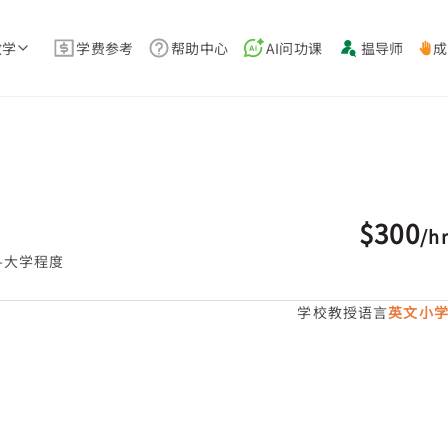
教学
学费参考
帮助中心
AI问功课
揾导师
成
$300
/
h
-大学程度
学校教授语言
英文小