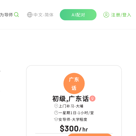
为导师
中文-简体
AI配对
注册/登入
r
广东
话
学
初级,广东话
上门补习-大埔
一星期1日-1小时/堂
女导师-大学程度
$300
hr
/