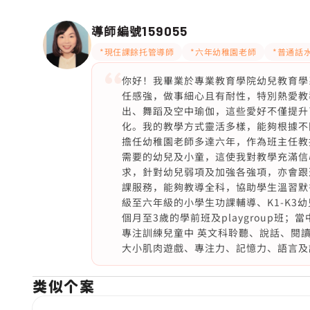
導師編號
159055
*現仼課餘托管導師
*六年幼稚園老師
*普通話
你好！我畢業於專業教育學院幼兒教育學
任感強，做事細心且有耐性，特別熱愛教
出、舞蹈及空中瑜伽，這些愛好不僅提升
化。我的教學方式靈活多樣，能夠根據不
擔任幼稚園老師多達六年，作為班主任教
需要的幼兒及小童，這使我對教學充滿信
求，針對幼兒弱項及加強各強項，亦會跟
課服務，能夠教導全科，協助學生溫習默
級至六年級的小學生功課輔導、K1-K3幼
個月至3歲的學前班及playgroup
專注訓練兒童中 英文科聆聽、說話、閱
大小肌肉遊戲、專注力、記憶力、語言及
类似个案