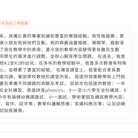
水平測試三甲證書
系，具備扎實的專業知識和豐富的實踐經驗。我性格踏實，責
導小朋友和與他們互動。我的興趣涵蓋唱歌、彈鋼琴、戲劇演
了我在教學中的表現，還令我的教學內容變得更有趣及生動
同學生的需求進行調整，並耐心解答學生問題。 在過去，我曾
授K1至K3的幼兒。在多年的教學經驗中，我曾多次教導有特殊
心，並積累了豐富的經驗。 在補習課堂上，我會配合家長要
進功課，鞏固學校教授的課堂內容。 我提供視像教學和上門授
書及準備不同課題的測驗及考試。 目前亦包括提供教授：一年
兒全科補習、英語拼音phonics、小一至小六學生全科補習、6
班；當中亦有操練幼稚園面試、小一面試、學術鞏固及補底教學內容；
讀、寫作、認字等；數學科邏輯思維；常識科概念等；以及訓練
認知發展等。