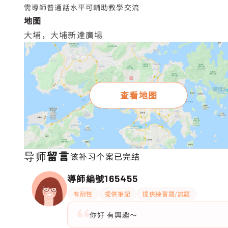
需導師普通話水平可輔助教學交流
地图
大埔，大埔新達廣場
查看地图
导师留言
该补习个案已完结
導師編號
165455
有耐性
提供筆記
提供練習題/試題
你好 有興趣～