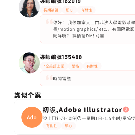
導師編號
162019
長期補習
細心
有耐性
你好！ 我係加拿大西門菲沙大學電影系畢業生
畫/motion graphics/ etc.
既咩嘢？ 詳情請DM! 🤙🏽
導師編號
135488
*全英語上堂
嚴格
有耐性
時間需議
类似个案
初级,Adobe Illustrator
Adobe
上门补习-湾仔
一星期1日-1.5小时/堂
有耐性
細心