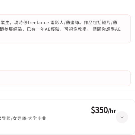
，現時係freelance 電影人/動畫師。作品包括短片/動
，有國際電影節參展經驗，已有十年AE經驗，可視像教學。 請問你想學AE
$350
/
hr
男导师/女导师-大学毕业