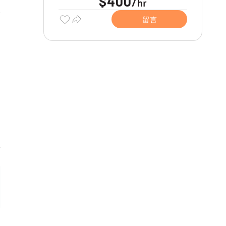
$400
hr
/
留言