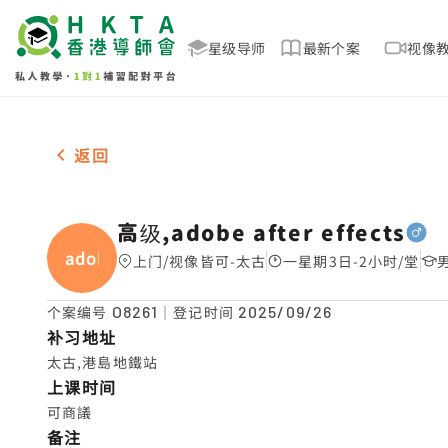
星级导师
最新个案
视像
男-1名 高级,adobe after effects，太古 补习推介
返回
高级,adobe after effects
adobe
上门/视像皆可-太古
一星期3日-2小时/堂
个案编号
O8261
｜登记时间
2025/09/26
补习地址
太古,港島地鐵站
上课时间
可商議
备注