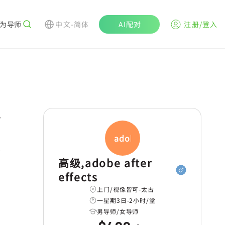
为导师
中文-简体
AI配对
注册/登入
r
adobe
高级,adobe after
effects
上门/视像皆可-太古
一星期3日-2小时/堂
男导师/女导师