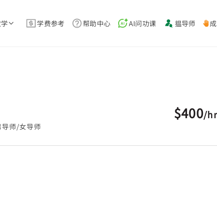
教学
学费参考
帮助中心
AI问功课
揾导师
成
$400
/
h
男导师/女导师