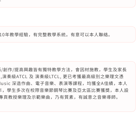
10年教學經驗，有完整教學系統。有意可以本人聯絡。
巧/創作/提高興趣皆有獨特教學方法，會因材施教，學生及家長
奏級ATCL 及 演奏級LTCL, 更已考獲最高級別之樂理文憑
ege of Music 深造作曲、電子音樂、表演等課程，均獲全A佳績，本人
多年，學生多次在校際音樂節鋼琴比賽及亞太區比賽獲獎，本人設
book專頁教授樂理及示範樂曲，乃有質素，有誠意之音樂導師。