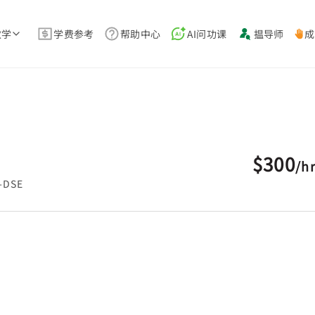
教学
学费参考
帮助中心
AI问功课
揾导师
成
$300
/
h
DSE