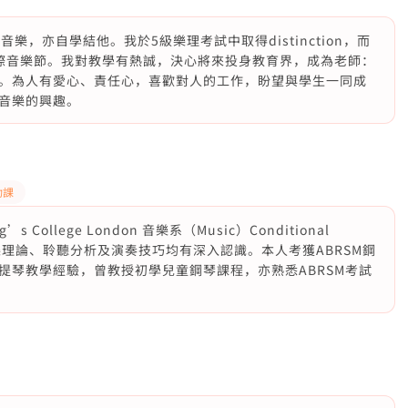
樂，亦自學結他。我於5級樂理考試中取得distinction，而
際音樂節。我對教學有熱誠，決心將來投身教育界，成為老師：
。為人有愛心、責任心，喜歡對人的工作，盼望與學生一同成
音樂的興趣。
功課
s College London 音樂系（Music）Conditional
對音樂理論、聆聽分析及演奏技巧均有深入認識。本人考獲ABRSM鋼
提琴教學經驗，曾教授初學兒童鋼琴課程，亦熟悉ABRSM考試