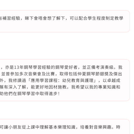
都有補習經驗，睇下會唔會想了解下，可以配合學生程度制定教學
生一位，亦是13年鋼琴學習經驗的鋼琴愛好者，並正備考演奏級。我
格，並曾參加多次音樂會及比賽，取得包括仲夏鋼琴節銀獎及傑出
外，我修讀過「應用學習課程：幼兒教育與護理」，以卓越成
展有深入了解，能更好地因材施教。我希望以我的專業知識和
助他們在鋼琴學習中取得進步！
可讓小朋友從上課中理解基本樂理知識，培養對音樂興趣。時