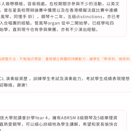
。本人做嘢積極，容易相處。在校期間亦參與不少的活動，以英文
。曾在星島校際辯論賽中獲獎以及在香港模擬法庭比賽中連續
，同埋手 鈴），鋼琴十二年，五級distinctions，亦已考
合唱團的經驗。管風琴organ 從中二開始學，已經學咗四
始學，直到現今也有參與樂團，亦有不少演出經驗。
格調整方法 - 不勉強式學習：重視建立興趣同持續動力 - 讓學生「學得到、做
CL 演奏級資歷 ，訓練學生考試及演奏能力，考試學生成績表現理想（多數達M
迎聯絡，謝謝！
大學就讀會計學Year 4，擁有ABRSM 8級鋼琴及5級樂理資
直熱愛鋼琴，可以細心詳細地為學生講解，希望和家長愉快合
！