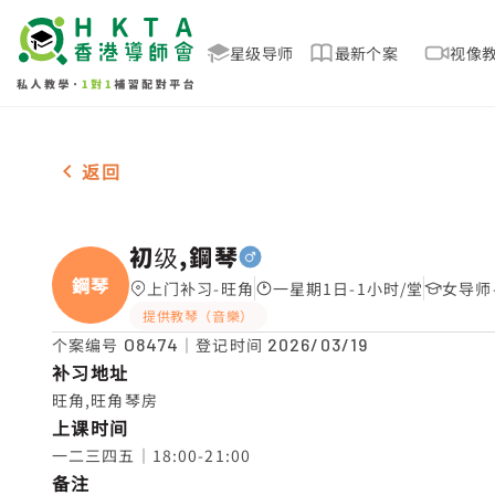
星级导师
最新个案
视像
男-1名 初级,鋼琴，旺角 补习推介
返回
初级,鋼琴
鋼琴
上门补习-旺角
一星期1日-1小时/堂
女导师-
提供教琴（音樂）
个案编号
O8474
｜登记时间
2026/03/19
补习地址
旺角,旺角琴房
上课时间
一二三四五｜18:00-21:00
备注