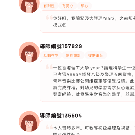
有耐性
有愛心
細心
你好呀，我讀緊浸大護理Year2，之前
模式😉
導師編號
157929
互動教學
課程設計
提供筆記
一位香港理工大學 year 3護理科學
已考獲ABRSM鋼琴八級及樂理五級資
青年音樂比賽公開組亞軍等優異成績。此
績完成課程，對幼兒的學習需求及心理發
豐富經驗，啟發學生對音樂的熱愛，並幫
導師編號
135504
本人習琴多年。可教導初级樂理及視譜，
間可彈性配合