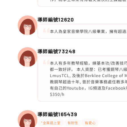
導師編號
12620
本人為皇家音樂學院八級畢業，擁有超過
導師編號
73248
本人有多年教琴經驗，練基本功/改善技
都一致好評。 本人資歷：已考獲鋼琴八級,演
LmusTCL, 及後於Berklee Coll
教鋼琴超過十年, 曾於音樂事務處任教
有自己的Youtube，IG頻道及Face
$350/h
導師編號
165439
*全英語上堂
有耐性
有愛心