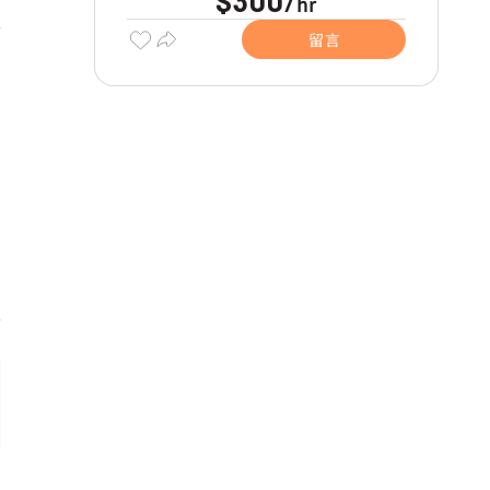
$300
hr
/
留言