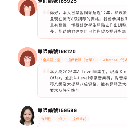
導師編號
165925
你好，本人已學習鋼琴超過12年，熱衷於音
且現在擁有8級鋼琴的資格。我曾參與校
且有耐性，懂得針對學生弱點去作出調整
長，能助他們達到自己的期望及提升對該
導師編號
168120
*全英語上堂
提供教琴（音樂）
WhatsAPP問
本人為2026年A-Level畢業生，現獲 King’
Offer，並於A-Level修讀音樂科，
琴八級及大提琴八級資格，擁有鋼琴及大
要求及評分準則。
導師編號
159599
有耐性
細心
提供筆記