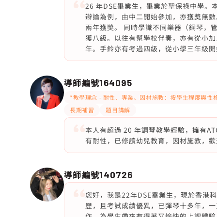
26 年DSE畢業生，畢業於聖保祿中學
辯論為例，由中二開始參加，亦獲獎無數
兩年獲獎。 同時學識不同樂器（鋼琴，管風琴
獲八級。以往有幫學校伴奏，亦有從小加入
年。手鈴亦有考過四級，從小學三年級開
導師編號
164095
*教學理念 - 耐性、專業、因材施教：按學生程度與性
長期補習
題目講解
本人有超過 20 年鋼琴教學經驗，擁有AT
有耐性，已修讀幼兒教育，因材施教，歡
導師編號
140726
您好，我是22年DSE畢業生，現於香港科技
歷，且考試成績優異，已彈琴十多年，一
作，為學生帶來有得著又愉快的上課體驗