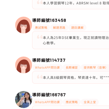
本人學習鋼琴12年，ABRSM level 8
導師編號
163458
應試策略
解題思路
題目講解
本人為25年DSE畢業生，現正就讀物理治療
心教學。
導師編號
114737
WhatsAPP問功課
長期補習
提供教琴（音樂）
本人具8級鋼琴資格，琴資達十年。可**
導師編號
166767
WhatsAPP問功課
應試策略
全英上堂