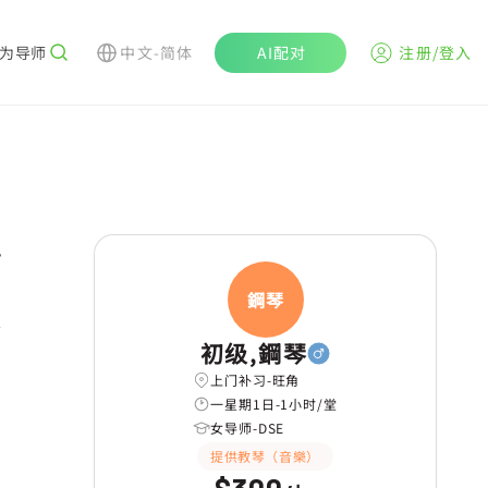
为导师
中文-简体
AI配对
注册/登入
r
鋼琴
初级,鋼琴
上门补习-旺角
一星期1日-1小时/堂
女导师-DSE
提供教琴（音樂）