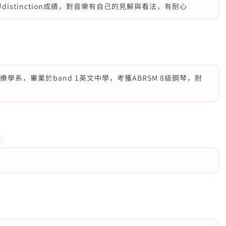
 取得distinction成績，對音樂有自己的見解與看法，有耐心
學系，畢業於band 1英文中學，考獲ABRSM 8級鋼琴，耐
*