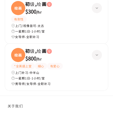
初级,绘画
绘画
$300
/
hr
有耐性
上门/视像皆可-太古
一星期1日-1小时/堂
女导师-全职补习
初级,绘画
绘画
$800
/
hr
*全英語上堂
細心
有愛心
上门补习-中半山
一星期1日-1小时/堂
男导师/女导师-全职补习
关于我们