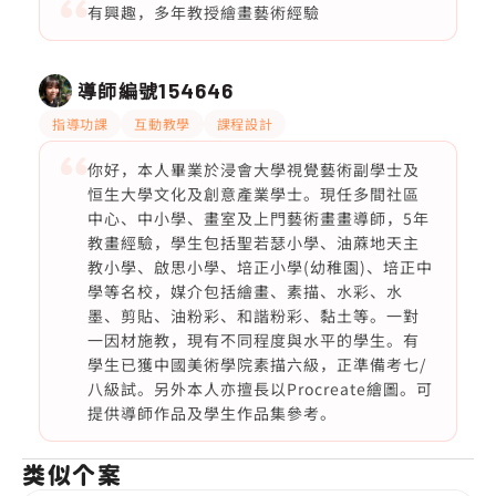
有興趣，多年教授繪畫藝術經驗
導師編號
154646
指導功課
互動教學
課程設計
你好，本人畢業於浸會大學視覺藝術副學士及
恒生大學文化及創意產業學士。現任多間社區
中心、中小學、畫室及上門藝術畫畫導師，5年
教畫經驗，學生包括聖若瑟小學、油蔴地天主
教小學、啟思小學、培正小學(幼稚園)、培正中
學等名校，媒介包括繪畫、素描、水彩、水
墨、剪貼、油粉彩、和諧粉彩、黏土等。一對
一因材施教，現有不同程度與水平的學生。有
學生已獲中國美術學院素描六級，正準備考七/
八級試。另外本人亦擅長以Procreate繪圖。可
提供導師作品及學生作品集參考。
类似个案