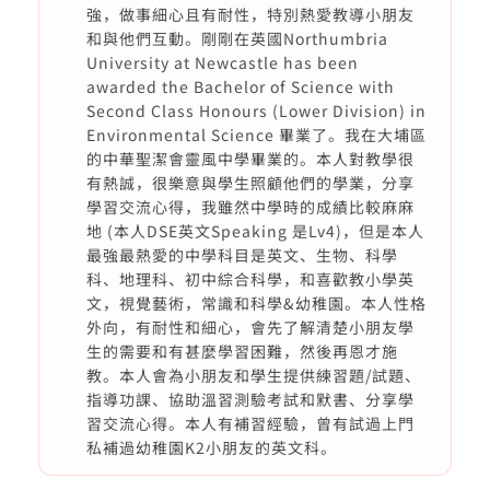
強，做事細心且有耐性，特別熱愛教導小朋友
和與他們互動。剛剛在英國Northumbria
University at Newcastle has been
awarded the Bachelor of Science with
Second Class Honours (Lower Division) in
Environmental Science 畢業了。我在大埔區
的中華聖潔會靈風中學畢業的。本人對教學很
有熱誠，很樂意與學生照顧他們的學業，分享
學習交流心得，我雖然中學時的成績比較麻麻
地 (本人DSE英文Speaking 是Lv4)，但是本人
最強最熱愛的中學科目是英文、生物、科學
科、地理科、初中綜合科學，和喜歡教小學英
文，視覺藝術，常識和科學&幼稚園。本人性格
外向，有耐性和細心，會先了解清楚小朋友學
生的需要和有甚麼學習困難，然後再恩才施
教。本人會為小朋友和學生提供練習題/試題、
指導功課、協助溫習測驗考試和默書、分享學
習交流心得。本人有補習經驗，曾有試過上門
私補過幼稚園K2小朋友的英文科。