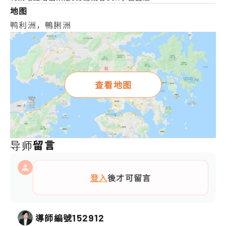
地图
鸭利洲，鴨脷洲
查看地图
导师留言
登入
後才可留言
導師編號
152912