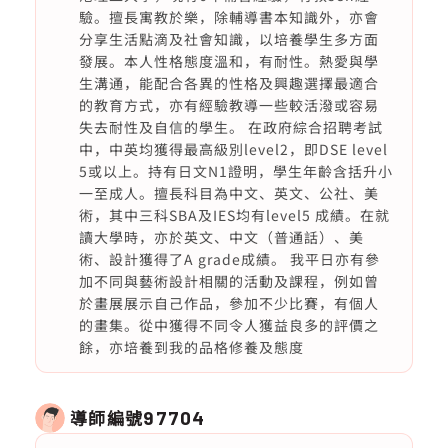
驗。擅長寓教於樂，除輔導書本知識外，亦會
分享生活點滴及社會知識，以培養學生多方面
發展。本人性格態度溫和，有耐性。熱愛與學
生溝通，能配合各異的性格及興趣選擇最適合
的教育方式，亦有經驗教導一些較活潑或容易
失去耐性及自信的學生。 在政府綜合招聘考試
中，中英均獲得最高級別level2，即DSE level
5或以上。持有日文N1證明，學生年齡含括升小
一至成人。擅長科目為中文、英文、公社、美
術，其中三科SBA及IES均有level5 成績。在就
讀大學時，亦於英文、中文（普通話）、美
術、設計獲得了A grade成績。 我平日亦有參
加不同與藝術設計相關的活動及課程，例如曾
於畫展展示自己作品，參加不少比賽，有個人
的畫集。從中獲得不同令人獲益良多的評價之
餘，亦培養到我的品格修養及態度
導師編號
97704