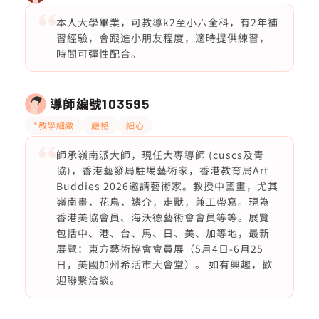
本人大學畢業，可教導k2至小六全科，有2年補
習經驗，會跟進小朋友程度，適時提供練習，
時間可彈性配合。
導師編號
103595
*教學細緻
嚴格
細心
師承嶺南派大師，現任大專導師 (cuscs及青
協)，香港藝發局駐埸藝術家，香港教育局Art
Buddies 2026邀請藝術家。教授中國畫，尤其
嶺南畫，花鳥，鱗介，走獸，兼工帶寫。現為
香港美協會員、海沃德藝術會會員等等。展覽
包括中、港、台、馬、日、美、加等地，最新
展覽：東方藝術協會會員展（5月4日-6月25
日，美國加州希活市大會堂）。 如有興趣，歡
迎聯繫洽談。