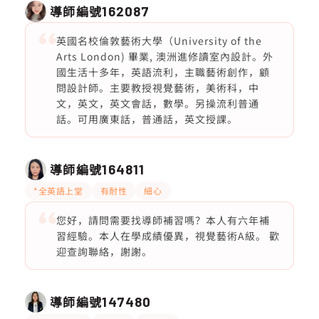
導師編號
162087
英國名校倫敦藝術大學（University of the
Arts London) 畢業, 澳洲進修讀室內設計。外
國生活十多年，英語流利，主職藝術創作，顧
問設計師。主要教授視覺藝術，美術科，中
文，英文，英文會話，數學。另操流利普通
話。可用廣東話，普通話，英文授課。
導師編號
164811
*全英語上堂
有耐性
細心
您好，請問需要找導師補習嗎？本人有六年補
習經驗。本人在學成績優異，視覺藝術A級。 歡
迎查詢聯絡，謝謝。
導師編號
147480