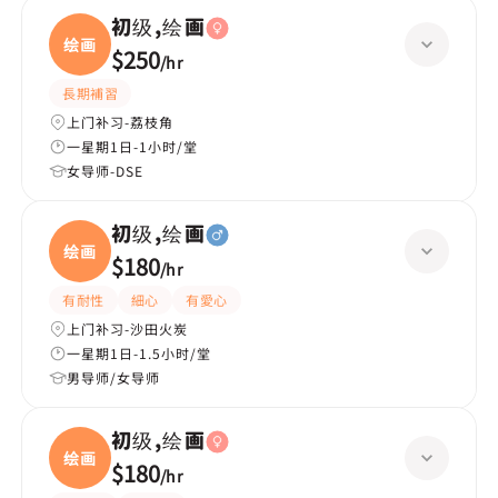
初级,绘画
绘画
$250
/
hr
長期補習
上门补习-荔枝角
一星期1日-1小时/堂
女导师-DSE
初级,绘画
绘画
$180
/
hr
有耐性
細心
有愛心
上门补习-沙田火炭
一星期1日-1.5小时/堂
男导师/女导师
初级,绘画
绘画
$180
/
hr