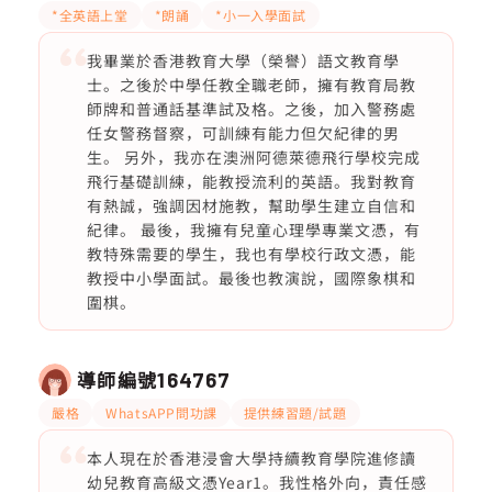
*全英語上堂
*朗誦
*小一入學面試
我畢業於香港教育大學（榮譽）語文教育學
士。之後於中學任教全職老師，擁有教育局教
師牌和普通話基準試及格。之後，加入警務處
任女警務督察，可訓練有能力但欠紀律的男
生。 另外，我亦在澳洲阿德萊德飛行學校完成
飛行基礎訓練，能教授流利的英語。我對教育
有熱誠，強調因材施教，幫助學生建立自信和
紀律。 最後，我擁有兒童心理學專業文憑，有
教特殊需要的學生，我也有學校行政文憑，能
教授中小學面試。最後也教演說，國際象棋和
圍棋。
導師編號
164767
嚴格
WhatsAPP問功課
提供練習題/試題
本人現在於香港浸會大學持續教育學院進修讀
幼兒教育高級文憑Year1。我性格外向，責任感