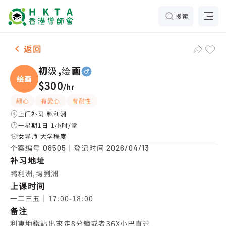
搜索
男-1名 初级,绘画，鸭利洲 补习推介
返回
初级,绘画
绘画
$300
/
hr
細心
有愛心
有耐性
上门补习-鸭利洲
一星期1日-1小时/堂
女导师-大学程度
个案编号
｜登记时间
O8505
2026/04/13
补习地址
鸭利洲,鴨脷洲
上课时间
一二三五｜17:00-18:00
备注
利東地鐵站出來走8分鐘或者36X小巴直達