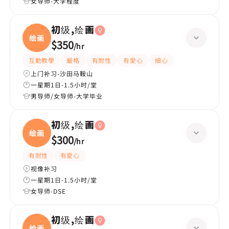
女导师-大学程度
初级,绘画
绘画
$350
/
hr
互動教學
嚴格
有耐性
有愛心
細心
上门补习-沙田马鞍山
一星期1日-1.5小时/堂
男导师/女导师-大学毕业
初级,绘画
绘画
$300
/
hr
有耐性
有愛心
视像补习
一星期1日-1.5小时/堂
女导师-DSE
初级,绘画
绘画