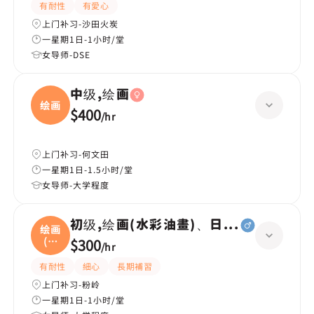
有耐性
有愛心
上门补习-沙田火炭
一星期1日-1小时/堂
女导师-DSE
中级,绘画
绘画
$400
/
hr
上门补习-何文田
一星期1日-1.5小时/堂
女导师-大学程度
初级,绘画(水彩油畫)、日文|高级,成人
绘画
(水
$300
/
hr
彩
有耐性
細心
長期補習
上门补习-粉岭
一星期1日-1小时/堂