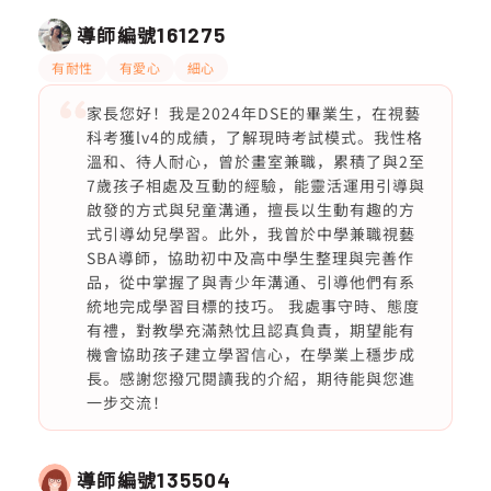
導師編號
161275
有耐性
有愛心
細心
家長您好！我是2024年DSE的畢業生，在視藝
科考獲lv4的成績，了解現時考試模式。我性格
溫和、待人耐心，曾於畫室兼職，累積了與2至
7歲孩子相處及互動的經驗，能靈活運用引導與
啟發的方式與兒童溝通，擅長以生動有趣的方
式引導幼兒學習。此外，我曾於中學兼職視藝
SBA導師，協助初中及高中學生整理與完善作
品，從中掌握了與青少年溝通、引導他們有系
統地完成學習目標的技巧。 我處事守時、態度
有禮，對教學充滿熱忱且認真負責，期望能有
機會協助孩子建立學習信心，在學業上穩步成
長。感謝您撥冗閱讀我的介紹，期待能與您進
一步交流！
導師編號
135504