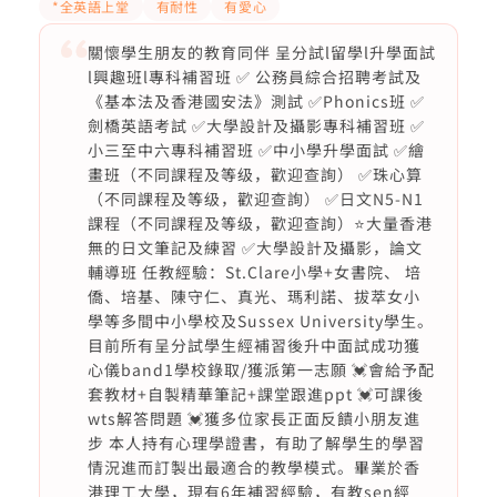
*全英語上堂
有耐性
有愛心
關懷學生朋友的教育同伴 ️呈分試l留學l升學面試
l興趣班l專科補習班 ✅ 公務員綜合招聘考試及
《基本法及香港國安法》測試 ✅Phonics班 ✅
劍橋英語考試 ✅大學設計及攝影專科補習班 ✅
小三至中六專科補習班 ✅中小學升學面試 ✅繪
畫班（不同課程及等级，歡迎查詢） ✅珠心算
（不同課程及等级，歡迎查詢） ✅日文N5-N1
課程（不同課程及等级，歡迎查詢）⭐️大量香港
無的日文筆記及練習 ✅大學設計及攝影，論文
輔導班 任教經驗：St.Clare小學+女書院、 培
僑、培基、陳守仁、真光、瑪利諾、拔萃女小
學等多間中小學校及Sussex University學生。
目前所有呈分試學生經補習後升中面試成功獲
心儀band1學校錄取/獲派第一志願 💓會給予配
套教材+自製精華筆記+課堂跟進ppt 💓可課後
wts解答問題 💓獲多位家長正面反饋小朋友進
步 本人持有心理學證書，有助了解學生的學習
情況進而訂製出最適合的教學模式。畢業於香
港理工大學，現有6年補習經驗，有教sen經