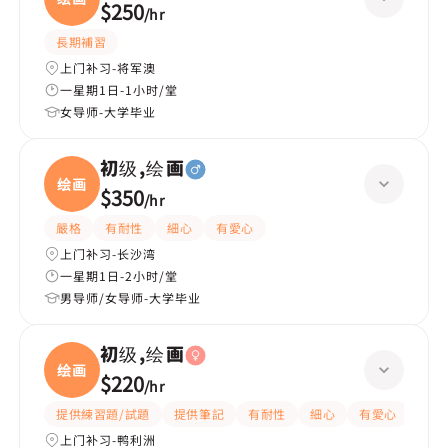
$250
/
hr
長期補習
上门补习-将军澳
一星期1日-1小时/堂
女导师-大学毕业
初级,绘画
绘画
$350
/
hr
嚴格
有耐性
細心
有愛心
上门补习-长沙湾
一星期1日-2小时/堂
男导师/女导师-大学毕业
初级,绘画
绘画
$220
/
hr
提供練習題/試題
提供筆記
有耐性
細心
有愛心
上门补习-鸭利洲