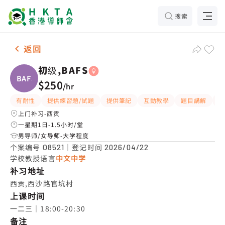
搜索
女-1名 初级,BAFS，西贡 补习推介
返回
初级,BAFS
BAFS
$250
/
hr
有耐性
提供練習題/試題
提供筆記
互動教學
題目講解
解
上门补习-西贡
一星期1日-1.5小时/堂
男导师/女导师-大学程度
个案编号
｜登记时间
O8521
2026/04/22
学校教授语言
中文中学
补习地址
西贡,西沙路官坑村
上课时间
一二三｜18:00-20:30
备注