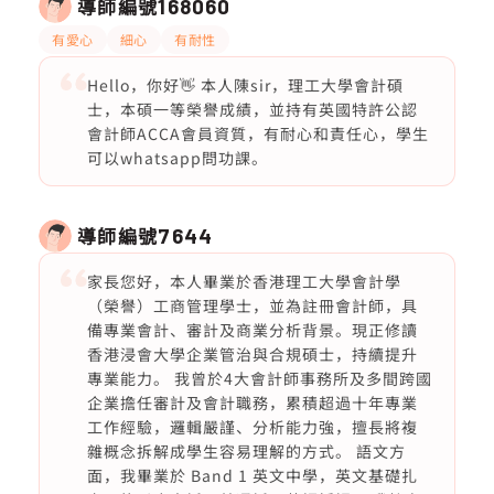
導師編號
168060
有愛心
細心
有耐性
Hello，你好👋 本人陳sir，理工大學會計碩
士，本碩一等榮譽成績，並持有英國特許公認
會計師ACCA會員資質，有耐心和責任心，學生
可以whatsapp問功課。
導師編號
7644
家長您好，本人畢業於香港理工大學會計學
（榮譽）工商管理學士，並為註冊會計師，具
備專業會計、審計及商業分析背景。現正修讀
香港浸會大學企業管治與合規碩士，持續提升
專業能力。 我曾於4大會計師事務所及多間跨國
企業擔任審計及會計職務，累積超過十年專業
工作經驗，邏輯嚴謹、分析能力強，擅長將複
雜概念拆解成學生容易理解的方式。 語文方
面，我畢業於 Band 1 英文中學，英文基礎扎