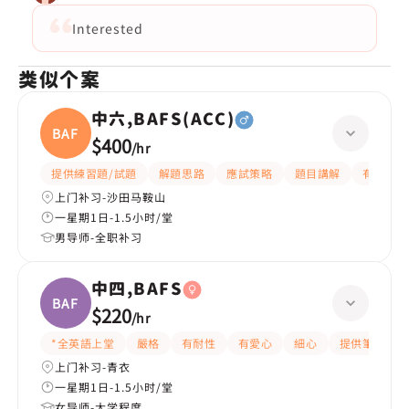
Interested
类似个案
中六,BAFS(ACC)
BAFS(
$400
/
hr
提供練習題/試題
解題思路
應試策略
題目講解
有耐性
上门补习-沙田马鞍山
一星期1日-1.5小时/堂
男导师-全职补习
中四,BAFS
BAFS
$220
/
hr
*全英語上堂
嚴格
有耐性
有愛心
細心
提供筆記
上门补习-青衣
一星期1日-1.5小时/堂
女导师-大学程度