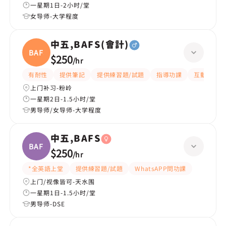
一星期1日-2小时/堂
女导师-大学程度
中五,BAFS(會計)
BAFS(
$250
/
hr
有耐性
提供筆記
提供練習題/試題
指導功課
互動教學
上门补习-粉岭
一星期2日-1.5小时/堂
男导师/女导师-大学程度
中五,BAFS
BAFS
$250
/
hr
*全英語上堂
提供練習題/試題
WhatsAPP問功課
上门/视像皆可-天水围
一星期1日-1.5小时/堂
男导师-DSE