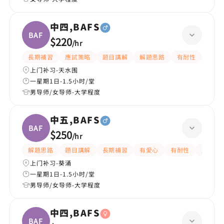
中四,BAFS
BAFS
$220
/
hr
長期補習
應試策略
題目講解
解題思路
有耐性
有愛
上门补习-天水围
一星期1日-1.5小时/堂
男导师/女导师-大学程度
中五,BAFS
BAFS
$250
/
hr
解題思路
題目講解
長期補習
有愛心
有耐性
嚴格
上门补习-葵涌
一星期1日-1.5小时/堂
男导师/女导师-大学程度
中四,BAFS
BAFS