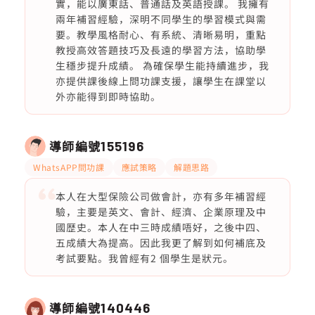
實，能以廣東話、普通話及英語授課。 我擁有
兩年補習經驗，深明不同學生的學習模式與需
要。教學風格耐心、有系統、清晰易明，重點
教授高效答題技巧及長遠的學習方法，協助學
生穩步提升成績。 為確保學生能持續進步，我
亦提供課後線上問功課支援，讓學生在課堂以
外亦能得到即時協助。
導師編號
155196
WhatsAPP問功課
應試策略
解題思路
本人在大型保險公司做會計，亦有多年補習經
驗，主要是英文、會計、經濟、企業原理及中
國歴史。本人在中三時成績唔好，之後中四、
五成績大為提高。因此我更了解到如何補底及
考試要點。我曾經有2 個學生是狀元。
導師編號
140446