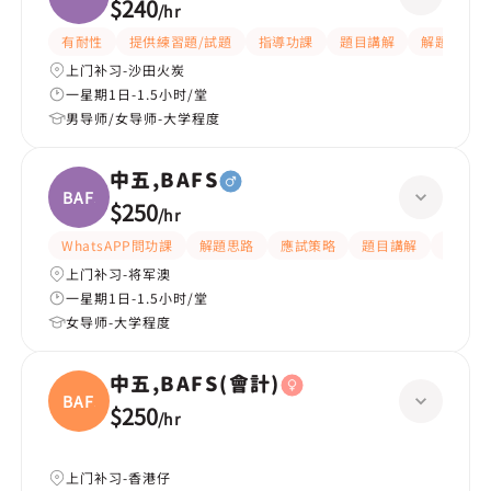
$240
/
hr
有耐性
提供練習題/試題
指導功課
題目講解
解題思路
上门补习-沙田火炭
一星期1日-1.5小时/堂
男导师/女导师-大学程度
中五,BAFS
BAFS
$250
/
hr
WhatsAPP問功課
解題思路
應試策略
題目講解
課程設
上门补习-将军澳
一星期1日-1.5小时/堂
女导师-大学程度
中五,BAFS(會計)
BAFS(
$250
/
hr
上门补习-香港仔