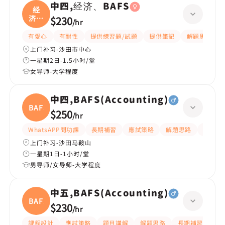
中四,经济、BAFS
经
济、
$230
/
hr
BA
有愛心
有耐性
提供練習題/試題
提供筆記
解題思路
上门补习-沙田市中心
一星期2日-1.5小时/堂
女导师-大学程度
中四,BAFS(Accounting)
BAFS(
$250
/
hr
WhatsAPP問功課
長期補習
應試策略
解題思路
題目講
上门补习-沙田马鞍山
一星期1日-1小时/堂
男导师/女导师-大学程度
中五,BAFS(Accounting)
BAFS(
$230
/
hr
課程設計
應試策略
題目講解
解題思路
長期補習
提