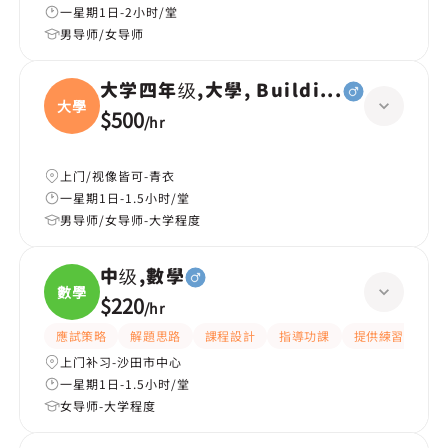
一星期1日-2小时/堂
男导师/女导师
大学四年级,大學, Building services
大學
$500
/
hr
上门/视像皆可-青衣
一星期1日-1.5小时/堂
男导师/女导师-大学程度
中级,數學
數學
$220
/
hr
應試策略
解題思路
課程設計
指導功課
提供練習題/試題
上门补习-沙田市中心
一星期1日-1.5小时/堂
女导师-大学程度