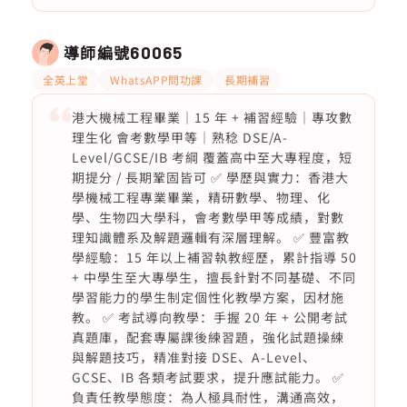
導師編號
60065
全英上堂
WhatsAPP問功課
長期補習
港大機械工程畢業｜15 年 + 補習經驗｜專攻數
理生化 會考數學甲等｜熟稔 DSE/A-
Level/GCSE/IB 考綱 覆蓋高中至大專程度，短
期提分 / 長期鞏固皆可 ✅ 學歷與實力：香港大
學機械工程專業畢業，精研數學、物理、化
學、生物四大學科，會考數學甲等成績，對數
理知識體系及解題邏輯有深層理解。 ✅ 豐富教
學經驗：15 年以上補習執教經歷，累計指導 50
+ 中學生至大專學生，擅長針對不同基礎、不同
學習能力的學生制定個性化教學方案，因材施
教。 ✅ 考試導向教學：手握 20 年 + 公開考試
真題庫，配套專屬課後練習題，強化試題操練
與解題技巧，精准對接 DSE、A-Level、
GCSE、IB 各類考試要求，提升應試能力。 ✅
負責任教學態度：為人極具耐性，溝通高效，