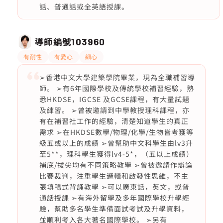
話、普通話或全英語授課。
導師編號
103960
有耐性
有愛心
細心
➢香港中文大學建築學院畢業，現為全職補習導
師。 ➢有6年國際學校及傳統學校補習經驗，熟
悉HKDSE，IGCSE 及GCSE課程，有大量試題
及練習。 ➢曾被邀請到中學教授理科課程，亦
有在補習社工作的經驗，清楚知道學生的真正
需求 ➢在HKDSE數學/物理/化學/生物皆考獲等
級五或以上的成績 ➢曾幫助中文科學生由lv3升
至5**，理科學生獲得lv4-5*，（五以上成績）
補底/拔尖均有不同策略教學 ➢曾被邀請作辯論
比賽裁判，注重學生邏輯和啟發性思維，不主
張填鴨式背誦教學 ➢可以廣東話，英文，或普
通話授課 ➢有海外留學及多年國際學校升學經
驗，幫助多名學生準備面試考試及升學資料，
並順利考入各大著名國際學校。 ➢另有