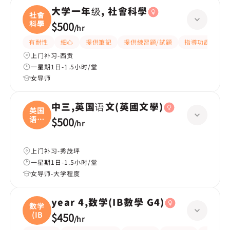
大学一年级, 社會科學
社會
科學
$500
/
hr
有耐性
細心
提供筆記
提供練習題/試題
指導功課
互
上门补习-西贡
一星期1日-1.5小时/堂
女导师
中三,英国语文(英國文學)
英国
语文
$500
/
hr
(
上门补习-秀茂坪
一星期1日-1.5小时/堂
女导师-大学程度
year 4,数学(IB數學 G4)
数学
(IB
$450
/
hr