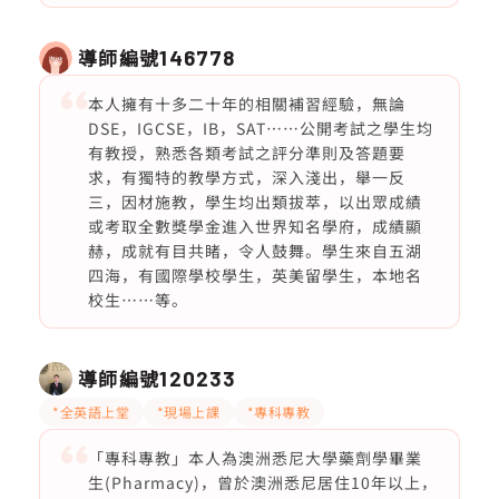
導師編號
146778
本人擁有十多二十年的相關補習經驗，無論
DSE，IGCSE，IB，SAT⋯⋯公開考試之學生均
有教授，熟悉各類考試之評分準則及答題要
求，有獨特的教學方式，深入淺出，舉一反
三，因材施教，學生均出類拔萃，以出眾成績
或考取全數獎學金進入世界知名學府，成績顯
赫，成就有目共睹，令人鼓舞。學生來自五湖
四海，有國際學校學生，英美留學生，本地名
校生⋯⋯等。
導師編號
120233
*全英語上堂
*現場上課
*專科專教
「專科專教」本人為澳洲悉尼大學藥劑學畢業
生(Pharmacy)，曾於澳洲悉尼居住10年以上，