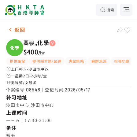
搜索
女-1名 高级,化學，沙田市中心 补习推介
返回
高级,化學
化學
$400
/
hr
提供筆記
提供練習題/試題
應試策略
解題思路
指導功課
上门补习-沙田市中心
一星期2日-2小时/堂
男导师/女导师
个案编号
｜登记时间
O8548
2026/05/17
补习地址
沙田市中心,沙田市中心
上课时间
一三五｜17:30-21:00
备注
暂无