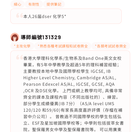
細心
有耐性
提供筆記
本人26届dser 化学5*
導師編號
131329
*主攻化學
*熟悉各種考試課程和試卷齊全
*各類考試試卷齊全
香港大學理科化學系/生物系及Band One英文女校
畢業，有5年中學教學及超過5年的理科補習經驗；
主要教授本地中學及國際學校學生 IGCSE, IB
Higher Level Chemistry, Cambridge AS/AL,
Pearson Edexcel AS/AL, IGCSE, GCSE, AQA
,OCR 及DSE化學。 上門或網上教學均可, 具備非常
齊全的課本及課程內容（不同出版社的）、練習。
部分學生成績優異(IB 7分）（AS/A level UMS
120/120 和59/60)有家長高度嘉許評價（存檔在補
習中介公司）。 曾教過不同國際學校的學生包括弘
立、ESF及星加坡國際學校等；中學則包括拔萃女書
院，聖保羅男女中學及聖保羅書院等。 可以用廣東