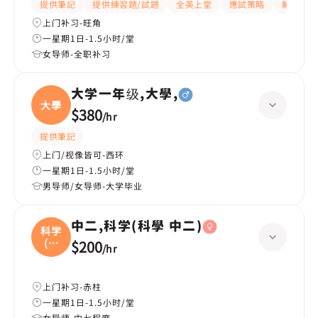
提供筆記
提供練習題/試題
全英上堂
應試策略
解題思路
上门补习-旺角
一星期1日-1.5小时/堂
女导师-全职补习
大学一年级,大學,
大學
$380
/
hr
提供筆記
上门/视像皆可-西环
一星期1日-1.5小时/堂
男导师/女导师-大学毕业
中二,科学(科學 中二)
科学
(科
$200
/
hr
學
上门补习-赤柱
一星期1日-1.5小时/堂
女导师-中七程度