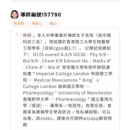
導師編號
157790
有耐性
有愛心
細心
你好 ，本人中學畢業於傳統女子名校（高中理
科前三名），現就讀於香港理工大學生物醫學
工程學系（目前cgpa過3.7）。 公開試成績如
下： IELTS overall 8.0/9 IGCSE - Phy 9/9 -
Bio 9/9 - Chem 9/9 Edexcel IAL - Maths A*
- Chem A* - Bio A* 曾收獲大學有條件錄取通
知書 * Imperial College London 帝國理工學
院 — Medical Biosciences * King’s
College London 倫敦國王學院 —
Pharmacology * University of Manchester
曼徹斯特大學 — Pharmacology * 國立臺灣大
學（保送）— 藥學系 ✅有耐性，有責任感，會
跟家長匯報學生學習狀況 ✅有私補經驗，可以
出卷、寫notes，課後也可隨時wtsapp解答問
題