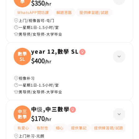
學
$350
/
hr
WhatsAPP問功課
解題思路
提供練習題/試題
上门/视像皆可-屯门
一星期1日-1.5小时/堂
男导师/女导师-大学毕业
year 12,數學 SL
數學
SL
$400
/
hr
视像补习
一星期1日-1.5小时/堂
男导师/女导师-大学毕业
中级,中三數學
中三
數學
$170
/
hr
有愛心
有耐性
細心
提供筆記
提供練習題/試題
指導
上门补习-元朗