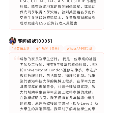
DSE、GCE AL、IAL、AP、IGCSE和IB的補習
經驗。能有系統地幫助拔尖同學奪星，或協助
保底同學取得入學資格。曾到美國著名學府作
交換生並獲取政府獎學金，並曾就讀調解員課
程以及擁有ESG 投資行政人員證書
導師編號
100961
*全英語上堂
提供教琴（音樂）
WhatsAPP問功課
尊敬的家長及學生您好， 我是一位專業的補習
老師及工程師，擁有9年豐富的教學經驗，現正
於University of London進修法律系，專注於
教授數理科目，包括數學、物理和化學。我畢
業於香港科技大學的機械工程系，在學術方面
具備深厚的專業背景，並結合理論與實踐，致
力於幫助學生在學術道路上取得卓越的成績。
在教學經驗方面，我不僅擁有多年輔導中學生
的經驗，還熟悉教授國際課程（如A-Level）及
大學生的高階課程。我深刻了解每位學生的學