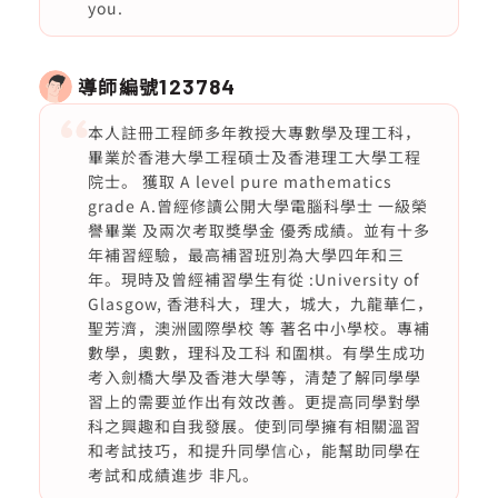
you.
導師編號
123784
本人註冊工程師多年教授大專數學及理工科，
畢業於香港大學工程碩士及香港理工大學工程
院士。 獲取 A level pure mathematics
grade A.曾經修讀公開大學電腦科學士 一級榮
譽畢業 及兩次考取獎學金 優秀成績。並有十多
年補習經驗，最高補習班別為大學四年和三
年。現時及曾經補習學生有從 :University of
Glasgow, 香港科大，理大，城大，九龍華仁，
聖芳濟，澳洲國際學校 等 著名中小學校。專補
數學，奧數，理科及工科 和圍棋。有學生成功
考入劍橋大學及香港大學等，清楚了解同學學
習上的需要並作出有效改善。更提高同學對學
科之興趣和自我發展。使到同學擁有相關溫習
和考試技巧，和提升同學信心，能幫助同學在
考試和成績進步 非凡。