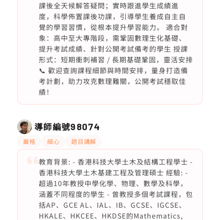
課後全天候解答疑問；實時跟進學生成績進
度，科學佈置課後功課，引導學生養成自主自
覺的學習習慣，從根本提升學習能力。 適合對
象：高中至大專階段，需鞏固數理生化基礎、
提升考試成績、針對公開考試備考的學生 授課
形式：短期衝刺補習 / 長期基礎鞏固，靈活安排
📞 歡迎查詢課程細節與時間安排，量身打造備
考計劃，助力攻克數理難關，公開考試穩取佳
績！
導師編號
98074
嚴格
細心
題目講解
教育背景: - 香港科技大學土木及結構工程學士 -
香港科技大學土木基建工程及管理碩士 經驗: -
超過10年教授中學化學、物理、數學及科學，
涵蓋不同程度的學生 - 曾教授多個考試課程，包
括AP、GCE AL、IAL、IB、GCSE、IGCSE、
HKALE、HKCEE、HKDSE的Mathematics,