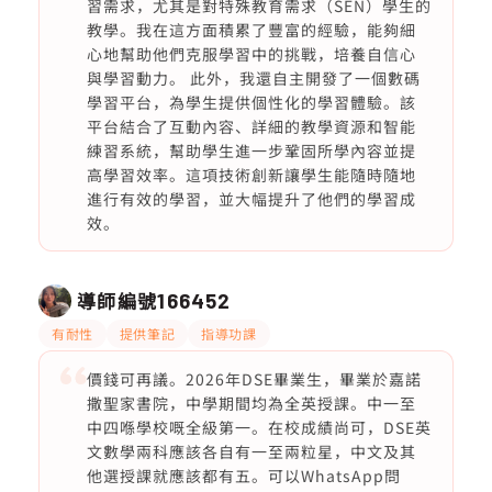
習需求，尤其是對特殊教育需求（SEN）學生的
教學。我在這方面積累了豐富的經驗，能夠細
心地幫助他們克服學習中的挑戰，培養自信心
與學習動力。 此外，我還自主開發了一個數碼
學習平台，為學生提供個性化的學習體驗。該
平台結合了互動內容、詳細的教學資源和智能
練習系統，幫助學生進一步鞏固所學內容並提
高學習效率。這項技術創新讓學生能隨時隨地
進行有效的學習，並大幅提升了他們的學習成
效。
導師編號
166452
有耐性
提供筆記
指導功課
價錢可再議。2026年DSE畢業生，畢業於嘉諾
撒聖家書院，中學期間均為全英授課。中一至
中四喺學校嘅全級第一。在校成績尚可，DSE英
文數學兩科應該各自有一至兩粒星，中文及其
他選授課就應該都有五。可以WhatsApp問