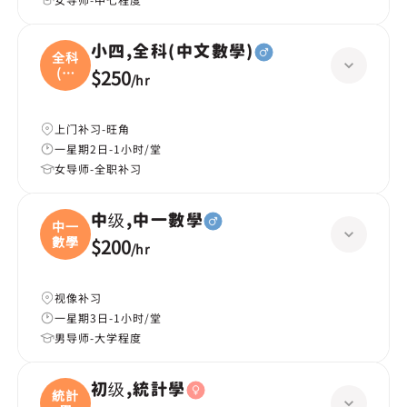
小四,全科(中文數學)
全科
(中
$250
/
hr
文
上门补习-旺角
一星期2日-1小时/堂
女导师-全职补习
中级,中一數學
中一
數學
$200
/
hr
视像补习
一星期3日-1小时/堂
男导师-大学程度
初级,統計學
統計