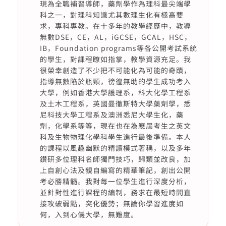
現為全職補習導師，藥劑學作為理科最尖端學
科之一，對理科知識尤其數理生化有極高要
求，專科專教。在十多年的教學經歷中，教導
無數DSE，CE，AL，iGCSE，GCAL，HSC，
IB，Foundation programs等各公開考試系統
的學生，對課程瞭如指掌，教學資源充足。我
很榮幸創造了不少把不可能化為可能的奇蹟，
指導無數陷於瓶頸，徬徨無助的學生成功考入
大學，例如香港大學護理系，科大化學工程系
及土木工程系，英國曼徹斯特大學藥劑學，悉
尼科技大學工程系及澳洲悉尼大學生化，藥
劑，化學系等等，現在也在為應屆考生之英文
科及生物物理化學科學生進行最後準備。本人
的課程以風趣幽默的精讀模式著稱，以及多年
鑽研多位理科名師獨門技巧，歸類並改良，加
上自創心法及親自編寫的精華筆記，創出公開
考必勝精髓。我對每一位學生進行深度分析，
並針對性進行課程的編制，務求在最短時間直
接攻破弱點，突化優勢；無論你學習進度如
何，入到心儀大學，無難度。