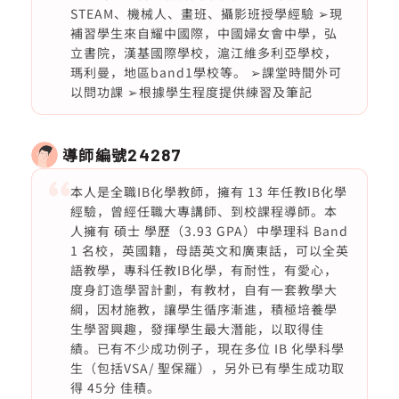
STEAM、機械人、畫班、攝影班授學經驗 ➢現
補習學生來自耀中國際，中國婦女會中學，弘
立書院，漢基國際學校，滬江維多利亞學校，
瑪利曼，地區band1學校等。 ➢課堂時間外可
以問功課 ➢根據學生程度提供練習及筆記
導師編號
24287
本人是全職IB化學教師，擁有 13 年任教IB化學
經驗，曾經任職大專講師、到校課程導師。本
人擁有 碩士 學歷（3.93 GPA）中學理科 Band
1 名校，英國籍，母語英文和廣東話，可以全英
語教學，專科任教IB化學，有耐性，有愛心，
度身訂造學習計劃，有教材，自有一套教學大
綱，因材施教，讓學生循序漸進，積極培養學
生學習興趣，發揮學生最大潛能，以取得佳
績。已有不少成功例子，現在多位 IB 化學科學
生（包括VSA/ 聖保羅），另外已有學生成功取
得 45分 佳積。