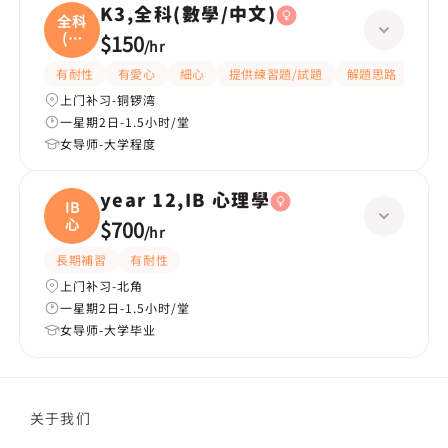
K3,全科(數學/中文)
全科
(數
$150
/
hr
學
有耐性
有愛心
細心
提供練習題/試題
解題思路
題目
上门补习-铜锣湾
一星期2日-1.5小时/堂
女导师-大学程度
year 12,IB 心理學
IB
心
$700
/
hr
長期補習
有耐性
上门补习-北角
一星期2日-1.5小时/堂
女导师-大学毕业
关于我们