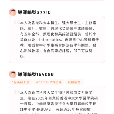
導師編號
37710
本人為香港科大本科生、理大碩士生，主修電
腦、統計、數學。數理化英語會考成績優良，
有五年全科、數理化和英語補習經驗，曾於小
童群益會、Informatics、再培訓中心等機構任
教，現誠替中小學生補習解決各學科問題，耐
心熱誠教導，有自備筆記練習，即日可以開
始。
導師編號
154096
*全英語上堂
WhatsAPP問功課
長期補習
本人為香港科技大學生物科技和商業系畢業
生，剛在2025年畢業於香港中文大學醫學院碩
士課程。中學就讀香港浸會大學附屬學校王錦
輝中小學HKBUAS ，有超過10年補習經驗