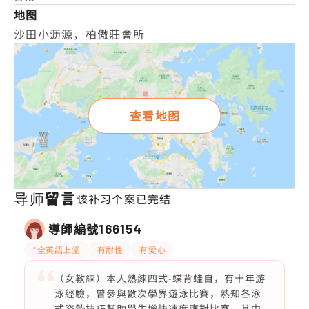
地图
沙田小沥源，柏傲莊會所
查看地图
导师留言
该补习个案已完结
導師編號
166154
*全英語上堂
有耐性
有愛心
（女教練）本人熟練四式-蝶背蛙自，有十年游
泳經驗，曾參與數次學界遊泳比賽，熟知各泳
式姿勢技巧幫助學生增快速度應對比賽，其中