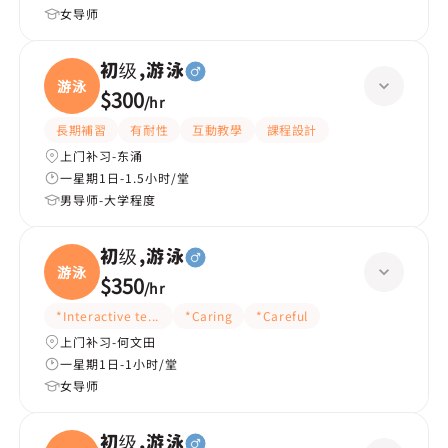
女导师
初级,游泳
游泳
$300
/
hr
長期補習
有耐性
互動教學
課程設計
上门补习-东涌
一星期1日-1.5小时/堂
男导师-大学程度
初级,游泳
游泳
$350
/
hr
*Interactive teaching
*Caring
*Careful
上门补习-何文田
一星期1日-1小时/堂
女导师
初级,游泳