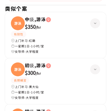
类似个案
中级,游泳
游泳
$350
/
hr
有耐性
上门补习-红磡
一星期1日-1小时/堂
女导师-大学程度
初级,游泳
游泳
$300
/
hr
長期補習
上门补习-黄大仙
一星期1日-1小时/堂
女导师-大学程度