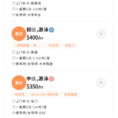
上门补习-筲箕湾
一星期1日-1小时/堂
女导师-大学毕业
初级,游泳
游泳
$400
/
hr
*資格證書：有教練牌
有耐性
有愛心
上门补习-葵涌
一星期1日-1.5小时/堂
男导师/女导师-大学程度
中级,游泳
游泳
$350
/
hr
有耐性
WhatsAPP問功課
長期補習
上门补习-屯门
一星期3日-1小时/堂
男导师/女导师-DSE