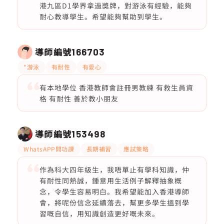
港九區D1學界拿過獎牌，對游泳有經驗，能夠
耐心教導學生。希望能夠幫助到學生。
導師編號
166703
*游泳
有耐性
有愛心
有本地學位 香港教師會註冊男教練 有救生員資
格 有耐性 善於教小朋友
導師編號
153498
WhatsAPP問功課
長期補習
應試策略
作為科大四年級生，我唔單止有學科知識，仲
有耐性同熱誠，鍾意用生活例子解釋抽象概
念，令學生容易明白。我希望能加入香港導師
會，將呢份信念延續落去，幫更多學生搵到學
習嘅自信，用知識創造更好嘅未來。