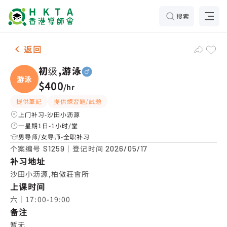
搜索
男-1名 初级,游泳，沙田小沥源 补习推介
返回
初级,游泳
游泳
$400
/
hr
提供筆記
提供練習題/試題
上门补习-沙田小沥源
一星期1日-1小时/堂
男导师/女导师-全职补习
个案编号
｜登记时间
S1259
2026/05/17
补习地址
沙田小沥源,柏傲莊會所
上课时间
六｜17:00-19:00
备注
暂无