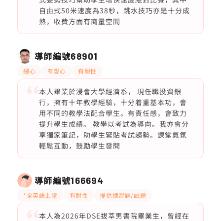
自由式50米速度為38秒，跳水技巧亦是十分成
熟，收費方面有商量空間
導師編號
68901
細心
有愛心
有耐性
本人畢業於浸會大學經濟系， 現任職投資銀
行，擁有十年教學經驗，十分着重基本功，會
用不同的教學法配合學生。有責任感，會致力
提升學生成績。 教學以考試為導向。我亦會分
享獨家筆記，助學生緊貼考試趨勢。課堂氣氛
輕鬆互動，鼓勵學生發問
導師編號
166694
*全英語上堂
有耐性
提供練習題/試題
本人為2026年DSE拔萃男書院畢業生，曾經在