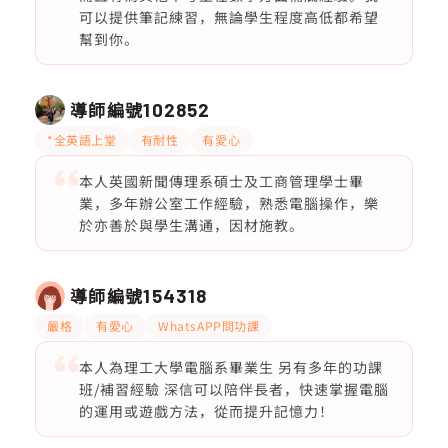
可以提供筆記練習，無論學生程度高低都希望
幫到你。
導師編號
102852
*全英語上堂
有耐性
有愛心
本人英國新聞傳理系碩士及工商管理學士畢
業，多年辦公室工作經驗，熟悉電腦操作，樂
於亦善於與學生溝通，因材施教。
導師編號
154318
嚴格
有愛心
WhatsAPP問功課
本人為理工大學電腦系畢業生 另有多年的功課
班/補習經驗 深信可以陪伴長者，快速掌握電腦
的運用或遊戲方法，從而提升記憶力！