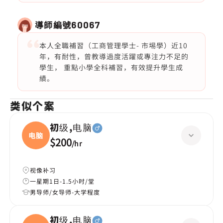
導師編號
60067
本人全職補習（工商管理學士- 市埸學）近10
年，有耐性，曾教導過度活躍或專注力不足的
學生， 重點小學全科補習，有效提升學生成
績。
类似个案
初级,电脑
电脑
$200
/
hr
视像补习
一星期1日-1.5小时/堂
男导师/女导师-大学程度
初级,电脑