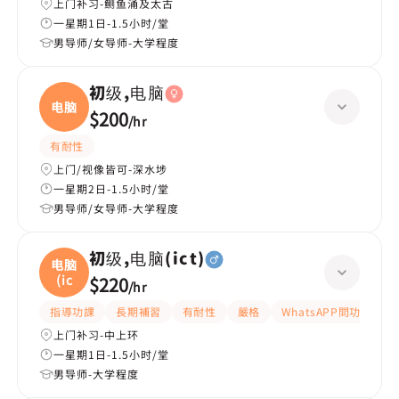
上门补习-鲗鱼涌及太古
一星期1日-1.5小时/堂
男导师/女导师-大学程度
初级,电脑
电脑
$200
/
hr
有耐性
上门/视像皆可-深水埗
一星期2日-1.5小时/堂
男导师/女导师-大学程度
初级,电脑(ict)
电脑
(ic
$220
/
hr
指導功課
長期補習
有耐性
嚴格
WhatsAPP問功課
上门补习-中上环
一星期1日-1.5小时/堂
男导师-大学程度