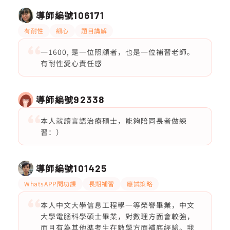
導師編號
106171
有耐性
細心
題目講解
一1600, 是一位照顧者，也是一位補習老師。
有耐性愛心責任感
導師編號
92338
本人就讀言語治療碩士，能夠陪同長者做練
習：）
導師編號
101425
WhatsAPP問功課
長期補習
應試策略
本人中文大學信息工程學一等榮譽畢業，中文
大學電腦科學碩士畢業，對數理方面會較強，
而且有為其他準考生在數學方面補底經驗。我