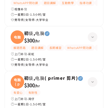
WhatsAPP問功課
題目講解
互動教學
指導功課
提供練
视像补习
一星期3日-1.5小时/堂
男导师/女导师-大学毕业
初级,电脑
电脑
$300
/
hr
解題思路
題目講解
長期補習
WhatsAPP問功課
互動教
上门补习-彩虹
一星期2日-1.5小时/堂
男导师/女导师-大学毕业
初级,电脑( primer 剪片)
电脑
( p
$300
/
hr
有愛心
有耐性
上门补习-湾仔
一星期1日-1.5小时/堂