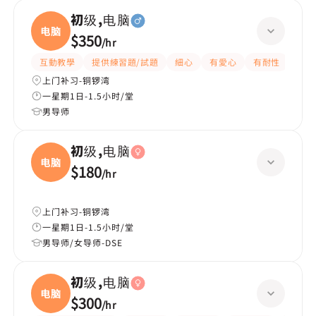
初级,电脑
电脑
$350
/
hr
互動教學
提供練習題/試題
細心
有愛心
有耐性
上门补习-铜锣湾
一星期1日-1.5小时/堂
男导师
初级,电脑
电脑
$180
/
hr
上门补习-铜锣湾
一星期1日-1.5小时/堂
男导师/女导师-DSE
初级,电脑
电脑
$300
/
hr