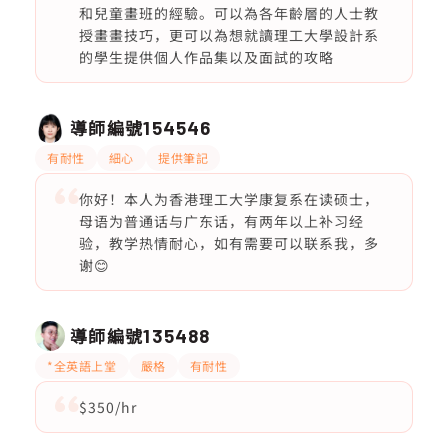
和兒童畫班的經驗。可以為各年齡層的人士教
授畫畫技巧，更可以為想就讀理工大學設計系
的學生提供個人作品集以及面試的攻略
導師編號
154546
有耐性
細心
提供筆記
你好！本人为香港理工大学康复系在读硕士，
母语为普通话与广东话，有两年以上补习经
验，教学热情耐心，如有需要可以联系我，多
谢😊
導師編號
135488
*全英語上堂
嚴格
有耐性
$350/hr