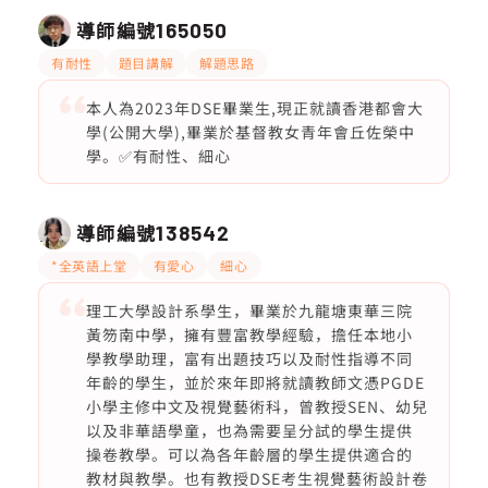
導師編號
165050
有耐性
題目講解
解題思路
本人為2023年DSE畢業生,現正就讀香港都會大
學(公開大學),畢業於基督教女青年會丘佐榮中
學。✅有耐性、細心
導師編號
138542
*全英語上堂
有愛心
細心
理工大學設計系學生，畢業於九龍塘東華三院
黃笏南中學，擁有豐富教學經驗，擔任本地小
學教學助理，富有出題技巧以及耐性指導不同
年齡的學生，並於來年即將就讀教師文憑PGDE
小學主修中文及視覺藝術科，曾教授SEN、幼兒
以及非華語學童，也為需要呈分試的學生提供
操卷教學。可以為各年齡層的學生提供適合的
教材與教學。也有教授DSE考生視覺藝術設計卷