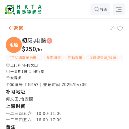
搜索
女-1名 初级,电脑，何文田 补习推介
返回
初级,电脑
电脑
$250
/
hr
*正訧讀職業治療/言語治療優先
長期補習
互動教學
提供練習題/試題
細
上门补习-何文田
一星期1日-1小时/堂
女导师
个案编号
｜登记时间
T10147
2025/04/06
补习地址
何文田,怡安閣
上课时间
一二三四五六｜10:00-11:00

一二三四五六｜16:00-17:00
备注