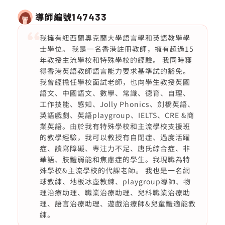
導師編號
147433
我擁有紐西蘭奧克蘭大學語言學和英語教學學
士學位。 我是一名香港註冊教師，擁有超過15
年教授主流學校和特殊學校的經驗。 我同時獲
得香港英語教師語言能力要求基準試的豁免。
我曾經擔任學校面試老師，也向學生教授英國
語文、中國語文、數學、常識、德育、自理、
工作技能、感知、Jolly Phonics、劍橋英語、
英語戲劇、英語playgroup、IELTS、CRE &商
業英語。由於我有特殊學校和主流學校支援班
的教學經驗，我可以教授有自閉症、過度活躍
症、讀寫障礙、專注力不足、唐氏綜合症、非
華語、肢體弱能和焦慮症的學生。我現職為特
殊學校&主流學校的代課老師。 我也是一名網
球教練、地板冰壺教練、playgroup導師、物
理治療助理、職業治療助理、兒科職業治療助
理、語言治療助理、遊戲治療師&兒童體適能教
練。