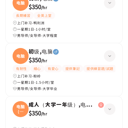
电脑
$350
/
hr
長期補習
全英上堂
上门补习-鸭利洲
一星期1日-1小时/堂
男导师/女导师-大学程度
初级,电脑
电脑
$350
/
hr
有耐性
細心
有愛心
提供筆記
提供練習題/試題
互動
上门补习-粉岭
一星期1日-1.5小时/堂
男导师/女导师-大学毕业
成人（大学一年级）,电脑(大學Year1 電
电脑
(大
$350
/
hr
學