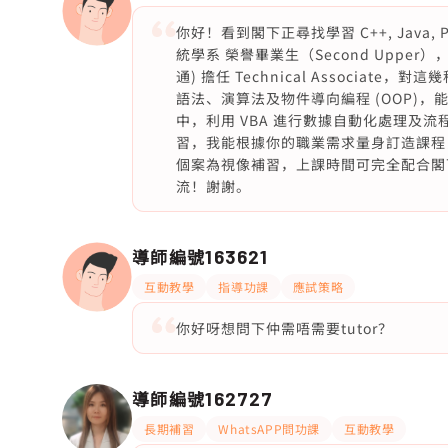
你好！看到閣下正尋找學習 C++, Java, P
統學系 榮譽畢業生（Second Upper）
通) 擔任 Technical Associate，
語法、演算法及物件導向編程 (OOP)，
中，利用 VBA 進行數據自動化處理及流
習，我能根據你的職業需求量身訂造課程，並分享
個案為視像補習，上課時間可完全配合閣
流！謝謝。
導師編號
163621
互動教學
指導功課
應試策略
你好呀想問下仲需唔需要tutor？
導師編號
162727
長期補習
WhatsAPP問功課
互動教學