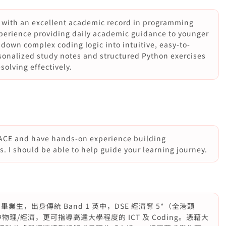
r with an excellent academic record in programming
xperience providing daily academic guidance to younger
down complex coding logic into intuitive, easy-to-
sonalized study notes and structured Python exercises
olving effectively.
SPACE and have hands‑on experience building
. I should be able to help guide your learning journey.
生，出身傳統 Band 1 英中，DSE 經濟奪 5*（全港頭
理/經濟，更可指導高達大學程度的 ICT 及 Coding。憑藉大