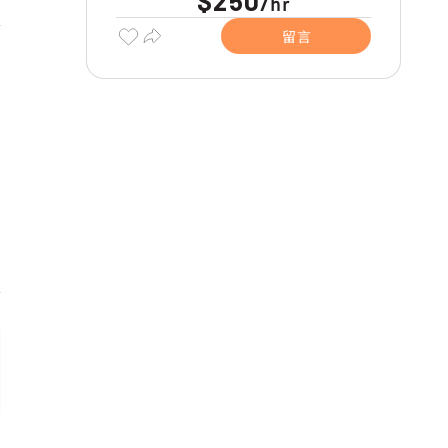
$250
hr
/
留言