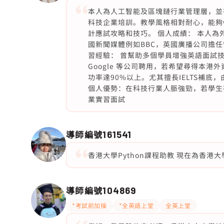
本人為人工智能及區塊鏈行業管理層，並
科技企業培訓。教學風格相對耐心，能夠w
計應試攻略和技巧。 個人成績： 本人
國新聞媒體例如BBC，英國廣播公司擔任
習經驗： 曾幫助多個學員增強英語面試
Google 等公司聘用，若希望尋得本
功率達90%以上。尤其擅長IELTS補底，
個人優勢：在科技行業人脈強勁，若學生
業實習面試
導師編號
161541
香港大學Python課程助教 現在為香港
導師編號
104869
*考試前加操
*全英語上堂
全英上堂