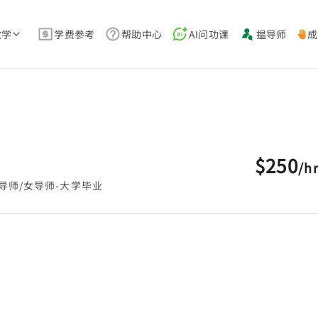
教学
学费参考
帮助中心
AI问功课
揾导师
成
$250
/
h
导师/女导师-大学毕业