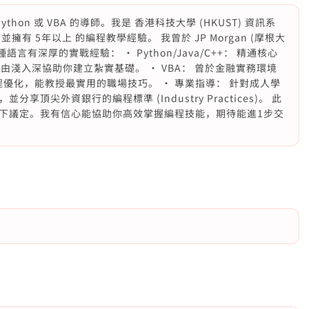
ython 或 VBA 的導師。我是 香港科技大學 (HKUST) 資訊系
，並擁有 5年以上 的編程教學經驗。 我曾於 JP Morgan (摩根大
對這幾種語言有深厚的實戰經驗： • Python/Java/C++： 精通核心
能由淺入深協助你建立紮實基礎。 • VBA： 曾於金融實務環境
程優化，能教授最實用的職場技巧。 • 專業指導： 針對成人學
頂尖外資銀行的編程標準 (Industry Practices)。 此
下議定。我有信心能協助你高效掌握編程技能，期待能進1步交