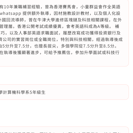
有10年兼職補習經驗，曾為香港賽馬會，小童群益會作全英語
hatsapp 提供額外執導，因材施教設計教材，以及個人化設
為外國回流導師，曾在牛津大學進修區塊鏈及科技相關課程，在外
管理層。香港公開考試成績優異，會考英語科成為A等級。 補
技巧，以及人事部英語求職面試，履歷改寫成功獲得投資銀行及
港外資公司的實習崗位或全職崗位，特別與科技相關，經過執導後成
由5分升至7.5分，也擅長拔尖，多個學院從7.5分升至8.5分。
在執導後獲顯著進步，可給予推薦信，參加升學面試或科技行
大學計算機科學系5年級生