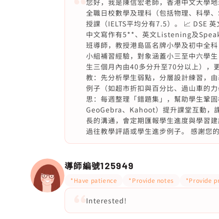
您好，我是陳信宏老師，香港中文大學地球
全職日校數學及理科（包括物理、科學、
授課（IELTS平均分有7.5）。 📈 DSE 
中文寫作有5**、英文Listening及Sp
班導師，教授港島區名牌小學及初中全科
小組補習經驗，對象涵蓋小三至中六學生
生三個月內由40多分升至70分以上），更
教：先分析學生弱點，分層設計練習，由
例子（如超市折扣與百分比、過山車的力
思：每週整理「錯題集」，幫助學生鞏固概念並
GeoGebra、Kahoot）提升課堂互動
長的溝通，會定期匯報學生進度與學習建
過往教學評語或學生進步例子。 感謝您
導師編號
125949
*Have patience
*Provide notes
*Provide p
Interested!