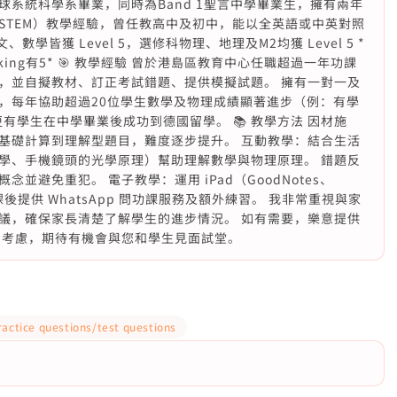
系統科學系畢業，同時為Band 1聖言中學畢業生，擁有兩年
STEM）教學經驗，曾任教高中及初中，能以全英語或中英對照
英文、數學皆獲 Level 5，選修科物理、地理及M2均獲 Level 5 *
eaking有5* 🎯 教學經驗 曾於港島區教育中心任職超過一年功課
，並自擬教材、訂正考試錯題、提供模擬試題。 擁有一對一及
，每年協助超過20位學生數學及物理成績顯著進步（例：有學
有學生在中學畢業後成功到德國留學。 📚 教學方法 因材施
基礎計算到理解型題目，難度逐步提升。 互動教學：結合生活
學、手機鏡頭的光學原理）幫助理解數學與物理原理。 錯題反
避免重犯。 電子教學：運用 iPad（GoodNotes、
，課後提供 WhatsApp 問功課服務及額外練習。 我非常重視與家
議，確保家長清楚了解學生的進步情況。 如有需要，樂意提供
的考慮，期待有機會與您和學生見面試堂。
ractice questions/test questions