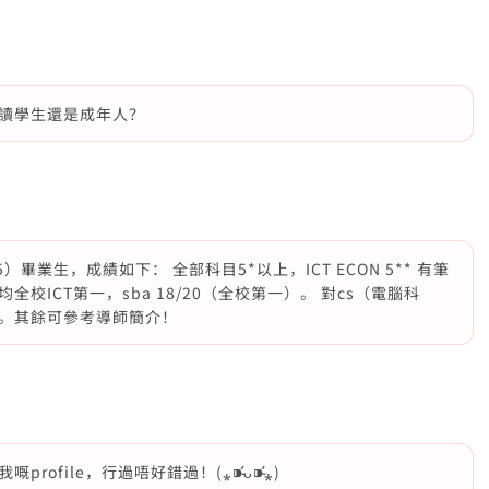
讀學生還是成年人？
畢業生，成績如下： 全部科目5*以上，ICT ECON 5** 有筆
ICT第一，sba 18/20（全校第一）。 對cs（電腦科
。其餘可參考導師簡介！
file，行過唔好錯過！(⁎⁍̴̛ᴗ⁍̴̛⁎)