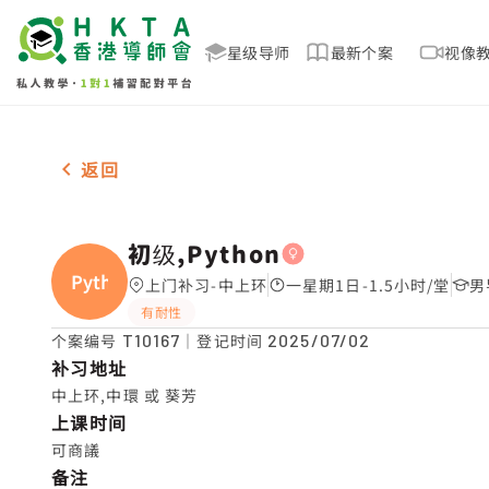
星级导师
最新个案
视像
女-1名 初级,Python，中上环 补习推介
返回
初级,Python
Pytho
上门补习-中上环
一星期1日-1.5小时/堂
男
有耐性
个案编号
T10167
｜登记时间
2025/07/02
补习地址
中上环,中環 或 葵芳
上课时间
可商議
备注