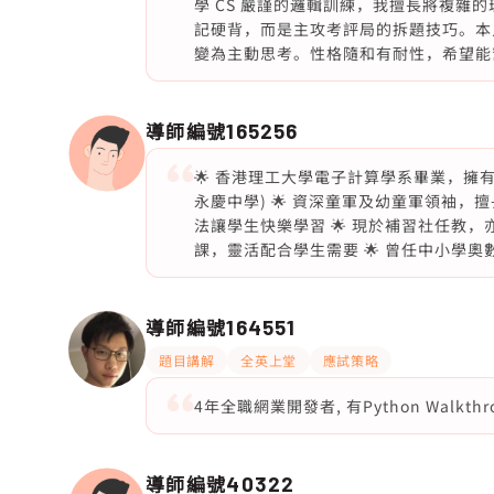
學 CS 嚴謹的邏輯訓練，我擅長將複雜
記硬背，而是主攻考評局的拆題技巧。本
變為主動思考。性格隨和有耐性，希望能幫
導師編號
165256
🌟 香港理工大學電子計算學系畢業，擁有多
永慶中學) 🌟 資深童軍及幼童軍領袖，
法讓學生快樂學習 🌟 現於補習社任教，
課，靈活配合學生需要 🌟 曾任中小學奧
導師編號
164551
題目講解
全英上堂
應試策略
4年全職網業開發者, 有Python Walkthrou
導師編號
40322