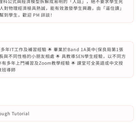
的理科公式與經濟模型拆解成易明的「人話」，絕不要求學生死
人對物理經濟極具熱誠，能有效激發學生興趣，由「逼住讀」
到學生，歡迎 PM 詳談！
年IT工作及補習經驗 🌟 畢業於Band 1A英中(保良局第1張
擅長與不同性格的小朋友相處 🌟 具教導SEN學生經驗，以不同方
亦有多年上門補習及Zoom教學經驗 🌟 課堂可全英語或中文授
數班導師
gh Tutorial