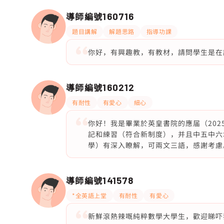
導師編號
160716
題目講解
解題思路
指導功課
你好，有興趣教，有教材，請問學生是在
導師編號
160212
有耐性
有愛心
細心
你好！我是畢業於英皇書院的應届（2025）
記和練習（符合新制度），并且中五中六均全校
學）有深入瞭解，可兩文三語，感謝考慮
導師編號
141578
*全英語上堂
有耐性
有愛心
新鮮滾熱辣嘅純粹數學大學生，歡迎睇吓我嘅pro