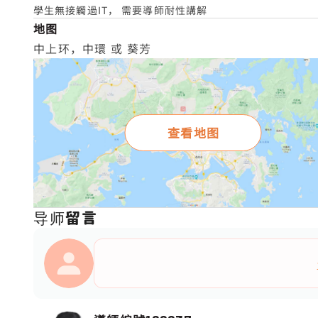
學生無接觸過IT， 需要導師耐性講解
地图
中上环，中環 或 葵芳
查看地图
导师留言