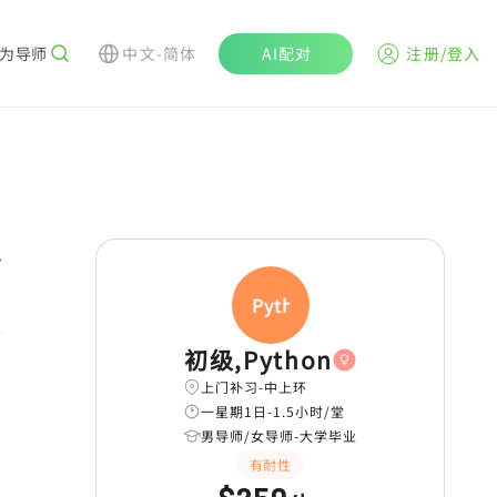
为导师
中文-简体
AI配对
注册/登入
r
Pytho
初级,Python
上门补习-中上环
一星期1日-1.5小时/堂
男导师/女导师-大学毕业
有耐性