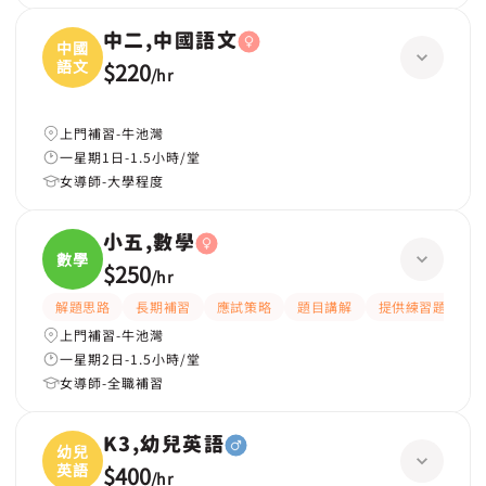
中二,中國語文
中國
語文
$220
/
hr
上門補習-牛池灣
一星期1日-1.5小時/堂
女導師-大學程度
小五,數學
數學
$250
/
hr
解題思路
長期補習
應試策略
題目講解
提供練習題/試題
上門補習-牛池灣
一星期2日-1.5小時/堂
女導師-全職補習
K3,幼兒英語
幼兒
英語
$400
/
hr