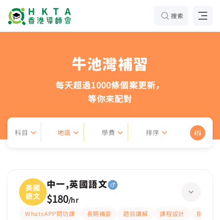
搜索
牛池灣補習
每天超過1000條個案更新，
等你來配對
科目
地區
學費
排序
中一,英國語文
英國
語文
$180
/
hr
WhatsAPP問功課
長期補習
題目講解
課程設計
指導功