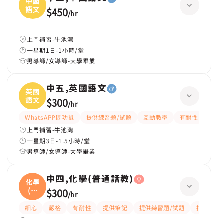
中國
語文
$450
/
hr
上門補習-牛池灣
一星期1日-1小時/堂
男導師/女導師-大學畢業
中五,英國語文
英國
語文
$300
/
hr
WhatsAPP問功課
提供練習題/試題
互動教學
有耐性
細
上門補習-牛池灣
一星期3日-1.5小時/堂
男導師/女導師-大學畢業
中四,化學(普通話教)
化學
(普
$300
/
hr
通
細心
嚴格
有耐性
提供筆記
提供練習題/試題
指導功