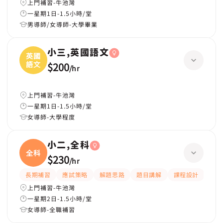
上門補習-牛池灣
一星期1日-1.5小時/堂
男導師/女導師-大學畢業
小三,英國語文
英國
語文
$200
/
hr
上門補習-牛池灣
一星期1日-1.5小時/堂
女導師-大學程度
小二,全科
全科
$230
/
hr
長期補習
應試策略
解題思路
題目講解
課程設計
互
上門補習-牛池灣
一星期2日-1.5小時/堂
女導師-全職補習