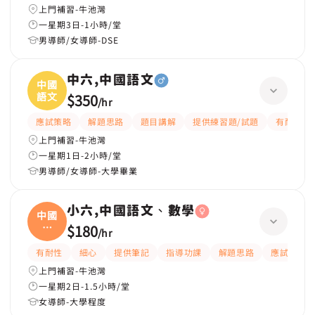
上門補習-牛池灣
一星期3日-1小時/堂
男導師/女導師-DSE
中六,中國語文
中國
語文
$350
/
hr
應試策略
解題思路
題目講解
提供練習題/試題
有耐性
上門補習-牛池灣
一星期1日-2小時/堂
男導師/女導師-大學畢業
小六,中國語文、數學
中國
語
$180
/
hr
文、
有耐性
細心
提供筆記
指導功課
解題思路
應試策略
上門補習-牛池灣
一星期2日-1.5小時/堂
女導師-大學程度