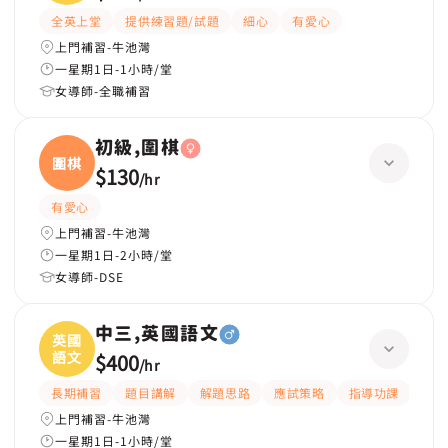
全英上堂
提供練習題/試題
細心
有愛心
上門補習-牛池灣
一星期1日-1小時/堂
女導師-全職補習
初級,圍棋
圍棋
$130
/
hr
有愛心
上門補習-牛池灣
一星期1日-2小時/堂
女導師-DSE
中三,英國語文
英國
語文
$400
/
hr
長期補習
題目講解
解題思路
應試策略
指導功課
提供
上門補習-牛池灣
一星期1日-1小時/堂