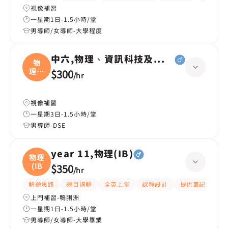
視像補習
一星期1日-1.5小時/堂
男導師/女導師-大學程度
中六,物理、資訊科技及通訊（ICT）、
物
理、
$300
/
hr
資訊
視像補習
一星期3日-1.5小時/堂
男導師-DSE
year 11,物理(IB)
物理
(IB
$350
/
hr
解題思路
題目講解
全英上堂
課程設計
提供筆記
有
上門補習-鴨脷洲
一星期1日-1.5小時/堂
男導師/女導師-大學畢業