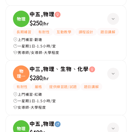
中五,物理
物理
$250
/
hr
長期補習
有耐性
互動教學
課程設計
題目講解
提供
上門補習-觀塘
一星期1日-1.5小時/堂
男導師/女導師-大學程度
中三,物理、生物、化學
物
理、
$280
/
hr
生物
有耐性
嚴格
提供練習題/試題
題目講解
上門補習-紅磡
一星期1日-1.5小時/堂
女導師-大學程度
中五,物理
物理