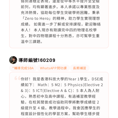
弱到達穩定表現，還是從中等水平提升至全級
前列，均有顯著進步。本人承諾以專業態度及
充沛熱情，協助每位學生突破學術困難，秉承
「Zero to Hero」的精神，助力學生實現理想
成績。 如需進一步了解或安排課程，歡迎聯絡
本人！ 本人現亦有剛讀完中四的物理名校學
生，對中四物理課程十分熟悉，亦可幫學生重
溫中三課題。
導師編號
160209
*輔導完成SBA
WhatsAPP問功課
長期補習
你好！我是香港科技大學的Year 1學生，DSE成
績如下： Math：5 M2：5 Physics(Elective 2
& 3)：5 ICT(Elective A & C)：5 本人為人耐
心，熟悉初中及高中課程，有過補習教學經
驗，在校其間曾成功協助同學將數學成績從 2
級提升至 4 級。教學過程中，我會因應學生的
程度設計個性化的學習方案，幫助學生穩步提