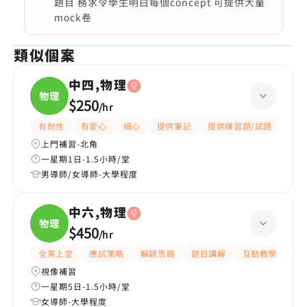
題目 務求令學生明白每個concept 可提供大量
mock卷
類似個案
中四,物理
物理
$250
/
hr
有耐性
有愛心
細心
提供筆記
提供練習題/試題
指導
上門補習-北角
一星期1日-1.5小時/堂
男導師/女導師-大學程度
中六,物理
物理
$450
/
hr
全英上堂
應試策略
解題思路
題目講解
互動教學
有
視像補習
一星期5日-1.5小時/堂
女導師-大學程度