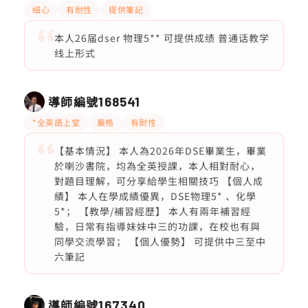
細心
有耐性
提供筆記
本人26届dser 物理5** 可提供成绩 普通话教学
线上形式
導師編號
168541
*全英語上堂
嚴格
有耐性
【基本情況】 本人為2026年DSE畢業生，畢業
於喇沙書院，均為全英授課，本人相對耐心，
對題目理解，可分享給學生相關技巧 【個人成
績】 本人在學成績優異，DSE物理5* 、化學
5*； 【教學/補習經歷】 本人有兩年補習經
驗，日常有指導妹妹中三的功課，在校也有與
同學交流學習； 【個人優勢】 可提供中三至中
六筆記
導師編號
167340