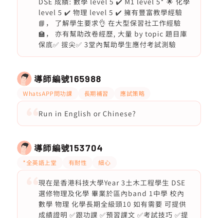
DSE 成績: 數學 level 5 ✔️ M1 level 5* 🌟 化學
level 5 ✔️ 物理 level 5 ✔️ 擁有豐富教學經驗
📘， 了解學生要求👌 在大型保習社工作經驗
🏫， 亦有幫助改卷經歷, 大量 by topic 題目庫
保底✅ 拔尖✅ 3堂內幫助學生應付考試測驗
導師編號
165988
WhatsAPP問功課
長期補習
應試策略
Run in English or Chinese?
導師編號
153704
*全英語上堂
有耐性
細心
現在是香港科技大學Year 3土木工程學生 DSE
選修物理及化學 畢業於區內band 1中學 校內
數學 物理 化學長期全級頭10 如有需要 可提供
成績證明 ✅跟功課 ✅預習課文 ✅考試技巧 ✅提