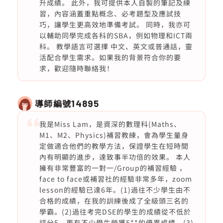
升成績。 此外，我可提供本人自製的筆記及練
習，內容涵蓋重點概念、必考題型及應試技
巧，讓學生更高效地準備考試。 同時，我亦可
以輔助同學完成各科的SBA，例如物理和ICT兩
科。 教學語言可選擇 中文、英文或普通話，靈
活配合學生需求。如果我的背景符合你的要
求，歡迎隨時聯絡我！
導師編號
14895
我是Miss Lam，是資深的數理科(Maths、
M1、M2、Physics)補習教練，會為學生量身
定做適合他們的教學方法，保證學生在短時間
內有明顯的進步，達致事半功倍的效果。 本人
擁有非常豐富的一對一/Group的補習經驗 ，
face to face或補習社的經驗非常多年，zoom
lesson的經驗已達6年。(1)過往不少學生由不
合格的成績，在我的訓練後成了全級頭三名的
學霸。(2)過往考完DSE的學生的成績從不低於
評分5，更有不少學生榮獲5**的優異成績。(3)