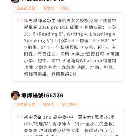
*全英語上堂
有耐性
細心
📝男導師尋學生 傳統男女名校旅港開平商會中
學畢業 2026 pre DSE 成績 + 其他技能： ✨英
文：5 (Reading 5*, Writing 4, Listening 4,
Speaking 5*) ✨化學 : 4 ✨物理：5 ✨M2：5*
✨數學 : 5* ✨一年私補經驗 📌友善、細心、有
耐性、有責任心、守時 📌線上/面授皆可 📌可補
小學、初中、高中 📌可隨時Whatsapp問書問
功課 📌優先考慮：九龍區 時間、地點、科目、
價錢可商議，有興趣請DM
導師編號
166336
*全英語上堂
有耐性
提供筆記
初中🧑‍🏫 and 高中📚(中一至中六) 數學/化學
(中)/物理/M1 男導師 & （小一至小六的全科）
📘📘📘 現就讀香港科技大學工程學系(Year 2)