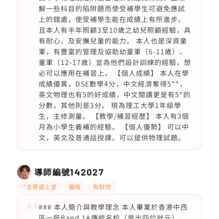
解一些科目的陷阱題而使受補學生可避免應試
上的錯處，使受補學生能在成績上有所進步。
且本人有半年照顧3至10歲之幼兒照顧經驗，具
有耐心，及安撫兒童的能力。 本人也是深資童
軍，有豐富的管理及協助幼童軍（6-11歲）、
童軍（12-17歲）並為他們設計訓練的經驗，想
必可以應用在補習上。 【個人成績】 本人在學
成績優異，DSE數學4分，中文經濟奪得5**，
英文物理也有5的好成績，中文閱讀更是有5*的
分數，其他則是3分。 現為理工大學1年級學
生，主修測量。 【教學/補習經歷】 本人有3個
月為小學生義補的經驗。 【個人優勢】 可以中
文，英文及普通話授課。可以提供物理試題。
導師編號
142027
*全英語上堂
嚴格
有耐性
### 本人簡介與教學理念 本人畢業於香港中西
區一所Band 1A傳統名校（曾出四位狀元），