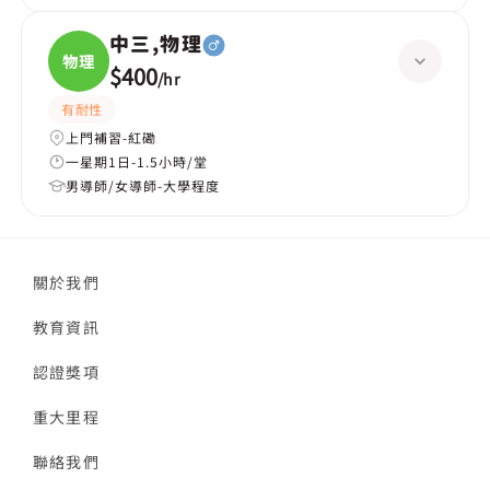
中三,物理
物理
$400
/
hr
有耐性
上門補習-紅磡
一星期1日-1.5小時/堂
男導師/女導師-大學程度
關於我們
教育資訊
認證獎項
重大里程
聯絡我們