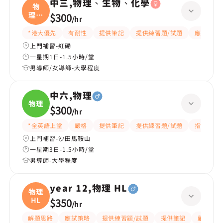
中三,物理、生物、化學
物
理、
$300
/
hr
生物
*港大優先
有耐性
提供筆記
提供練習題/試題
應試策略
上門補習-紅磡
一星期1日-1.5小時/堂
男導師/女導師-大學程度
中六,物理
物理
$300
/
hr
*全英語上堂
嚴格
提供筆記
提供練習題/試題
指導功課
上門補習-沙田馬鞍山
一星期3日-1.5小時/堂
男導師-大學程度
year 12,物理 HL
物理
HL
$350
/
hr
解題思路
應試策略
提供練習題/試題
提供筆記
嚴格