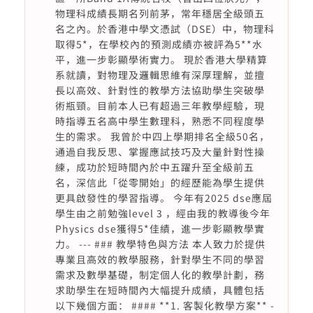
物理科成績長期名列前茅，常年穩居全級頭五
名之內。於香港中學文憑試（DSE）中，物理科
取得5*，在學校內的預測成績亦被評為5**水
平，進一步彰顯學術實力。 現於香港大學精算
系就讀，對物理及邏輯思維有深厚理解，並擅
長以高效、針對性的教學方法協助學生突破學
術瓶頸。目前本人已有超過三年教學經驗，現
時指導五名高中學生數理科，熟悉不同程度學
生的需求。 我曾於中四上學期排名全級50名，
通過自我反思、掌握應試技巧及大量針對性操
練，成功於短時間內於中五躍升至全級前五
名，深信此「從零開始」的經歷能為學生提供
更具啟發性的學習指導。 今年有2025 dse應屆
學生由之前勉強level 3 ，經由我的教導後今年
Physics dse獲得5*佳績，進一步彰顯教學實
力。 --- ### 教學特色與方法 本人致力於提供
專業且高效的教學服務，針對學生不同的學習
需求及數學基礎，制定個人化的教學計劃，務
求助學生在短時間內大幅提升成績，具體包括
以下幾個方面： #### **1. 客製化教學方案** -