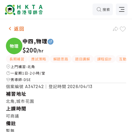
搜索
男-1名 中四,物理，北角 補習推介
返回
中四,物理
物理
$200
/
hr
長期補習
應試策略
解題思路
題目講解
課程設計
互動教
上門補習-北角
一星期1日-2小時/堂
男導師-DSE
個案編號
｜登記時間
A347242
2026/04/13
補習地址
北角,城市花園
上課時間
可商議
備註
暫無