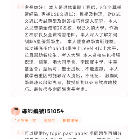
家長你好！ 本人是退休電腦工程師，8年全職補
習經驗, 專補DSE文憑試： 數學及物理，對DSE
文憑試考試題型及對答技巧有深入研究。本人
女兒曾讀全港前20名校，現已入讀大學，作為
名校家長及全職補習老師，本人深入了解如何
訓練5星優質學生。. 本人豐富教學實戰經驗，
成功補底多位band3學生上Level 4以上水平，
並且幫助名校生，考入大學, 本人名校生包括張
祝珊、德望、港大同學會、李國寶中學，中華
基金會，聖馬可，聖士提反...不能盡錄。 本人
教學著重因材施教深入淺出，不死記， 激勵同
學興趣及啟發思考，教授針對DSE考試攻略技
巧。最後很多謝同學家長考慮。
導師編號
151054
*全英語上堂
有耐性
提供筆記
可以提供by topic past paper 唔同題型再細分