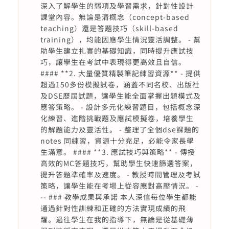
深入了解學生的弱項及學習需求，針對性設計
課堂內容。無論是清概念（concept-based
teaching）還是答題技巧（skill-based
training），均能因應學生情況靈活調整。 - 幫
助學生建立扎實的基礎知識，同時提升應試技
巧，讓學生在考試中表現得更高效且自信。
#### **2. 大量優質精製筆記練習資源** - 提供
超過150多份模擬試卷，涵蓋不同名校、出版社
及DSE歷屆試題，讓學生能全面掌握出題模式及
應答策略。 - 設計多元化練習題目，包括概念深
化練習、進階挑戰題及應試模擬卷，培養學生
的解題能力及靈活性。 - 整理了全個dse課題的
notes 同練習，資源十分充足，必能令家長學
生滿意。 #### **3. 應試技巧與策略** - 傳授
高效的MC答題技巧，幫助學生快速篩選答案，
提升答題準確率及速度。 - 教授時間管理及考試
策略，讓學生能在考場上從容應對高壓情況。 -
-- ### 教學成果與承諾 本人深信每位學生都能
通過針對性訓練和正確的方法實現成績的飛
躍。過往學生在我的指導下，無論是從基礎薄