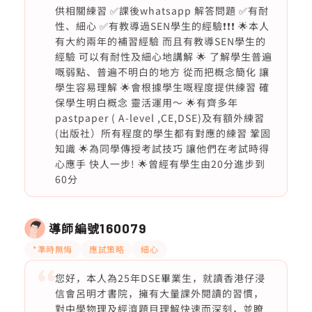
供相關練習 ✅課後whatsapp 解答問題 ✅有耐
性、細心 ✅有教導過SEN學生的經驗❗️❗️❗️ 🌟本人
有大約兩年的補習經驗 而且有教導SEN學生的
經驗 可以有耐性及細心地講解 🌟 了解學生普遍
嘅弱點、普遍不明白的地方 從而把概念簡化 讓
學生容易理解 🌟會根據學生嘅程度提供練習 確
保學生明白概念 靈活運用～ 🌟有齊多年
pastpaper ( A-level ,CE,DSE)及有額外練習
(出版社）所有程度的學生都有對應的練習 鞏固
知識 🌟為同學傳授考試技巧 讓他們在考試時得
心應手 快人一步! 🌟曾經有學生由20分進步到
60分
導師編號
160079
*準時無悔
應試策略
細心
您好，本人為25年DSE畢業生，就讀香港仔浸
信會呂明才書院，擁有大量課外閱讀的習慣，
對中學物理及經濟題目理解快速而深刻，並瞭