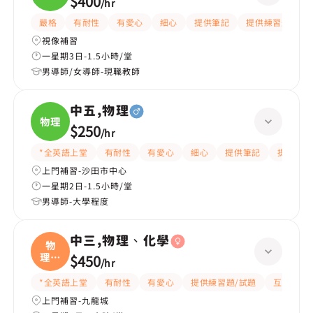
$400
/
hr
嚴格
有耐性
有愛心
細心
提供筆記
提供練習題/試題
視像補習
一星期3日-1.5小時/堂
男導師/女導師-現職教師
中五,物理
物理
$250
/
hr
*全英語上堂
有耐性
有愛心
細心
提供筆記
提供練習
上門補習-沙田市中心
一星期2日-1.5小時/堂
男導師-大學程度
中三,物理、化學
物
理、
$450
/
hr
化學
*全英語上堂
有耐性
有愛心
提供練習題/試題
互動教學
上門補習-九龍城