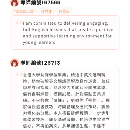
導師編號
167566
*全英語上堂
有耐性
有愛心
I am committed to delivering engaging,
full-English lessons that create a positive
and supportive learning environment for
young learners.
導師編號
123713
香港大學翻譯學位畢業，精通中英文邏輯轉
換，助你破解英文閱讀理解及寫作迷宮。曾任
學校課程指導，熟悉校內考試及公開試套路。
備有自製練習、模擬試卷，針對弱點密集操
練。不只教你「讀懂」，更教你「答對」。獨
家傳授溫書技巧、時間管理及應試策略，將勤
力轉化為分數。本人擅長拆解難題，一步步引
導學習技巧。即使基礎薄弱，也陪你由零建立
信心，不再怕英文。多年補習生涯，不離不