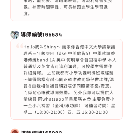
策略，能扼要、清晰地表達，可流利粵普英授
課。補習時間彈性，可長補跟進學生學習進
度。
導師編號
165534
Hello我叫Shiny～ 而家係香港中文大學讀緊護
理系三年級🫶🏻（dse 中英數皆5）中學就讀香
港傳統band 1A 英中 何明華會督銀禧中學 本人
普通話及英文皆可流利溝通，可按學生需要作
詳細解釋。 之前我都有小學功課輔導班嘅經驗
～識得點樣有耐心同正確咁教同學仔做功課/溫
習🤞🏻我相信補習絕對唔係同照讀答案/責罵，
而係耐心嘅教導同鼓勵。 另外我都可以提供大
量練習 同whatsapp問書服務🔥😎 主要負責小
一至小六補習（全科/跟功課） 可補習時間：星
期二（18:00-21:00）四、五 16:30-21:00
導師編號
165092