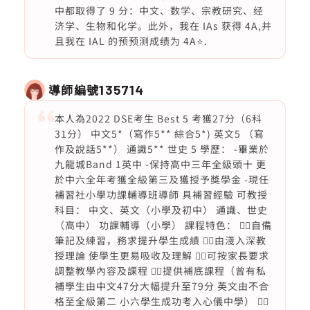
中都取得了 9 分：中文、数学、宗教研究、经
济学、生物和化学。此外，我在 IAs 获得 4A,并
且我在 IAL 的预预测成绩为 4A⭐️.
導師編號
135714
本人為2022 DSE考生 Best 5 考獲27分（6科
31分） 中文5*（寫作5** 綜合5*) 英文5 （寫
作及說話5**） 通識5** 世史 5 學歷： -畢業於
九龍城Band 1英中 -保持高中三年全級頭十 更
於中六全年考獲全級第三及獲授予獎學金 -現任
補習社小學功課輔導班導師 具補習經驗 可教授
科目： 中文、英文（小學及初中） 通識、世史
（高中） 功課輔導（小學） 課程特色： 👉🏻自備
筆記及練習，務求提升學生成績 👉🏻由淺入深教
授理論 使學生更易吸收及理解 👉🏻可按家長要求
調整教學內容及課程 👉🏻提供補底課程（曾有私
補學生由中文47分大幅提升至79分 英文由不合
格至全級第二 小六學生成功考入心儀中學） 👉🏻