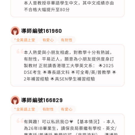
本人曾教授非華語學生中文，其中文成績亦由
不合格大幅提升至80分
導師編號
161960
*全英語上堂
有愛心
有耐性
本人熱愛與小朋友相處，對教學十分有熱誠，
有耐性，平易近人，願意為小朋友提供度身訂
製教材 正就讀香港理工大學英文系： 🌟2025
DSE考生 🌟專長語文科 🌟可全粵/英/普教學 🌟
2年補習經驗 🌟具SEN學生補習經驗
導師編號
166829
*全英語上堂
有耐性
有愛心
有興趣！可以私訊我😊💗 【基本情況】 - 本人
為26年IB畢業生，讀保良局蔡繼有學校 - 英文/
廣東話/普通話 教學均可 （非常流利） - 溝通能