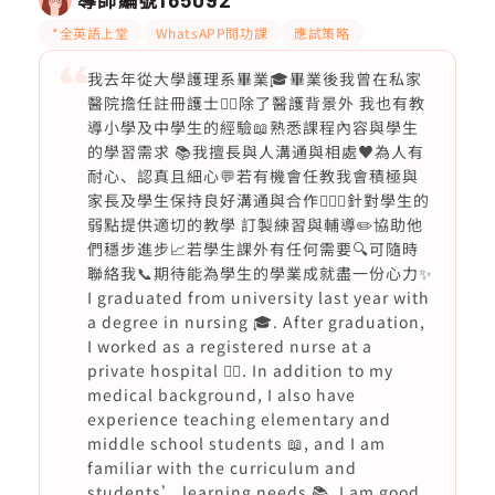
*全英語上堂
WhatsAPP問功課
應試策略
我去年從大學護理系畢業🎓畢業後我曾在私家
醫院擔任註冊護士👩‍⚕️除了醫護背景外 我也有教
導小學及中學生的經驗📖熟悉課程內容與學生
的學習需求 📚我擅長與人溝通與相處♥️為人有
耐心、認真且細心💬若有機會任教我會積極與
家長及學生保持良好溝通與合作🙇🏻‍♀️針對學生的
弱點提供適切的教學 訂製練習與輔導✏️協助他
們穩步進步📈若學生課外有任何需要🔍可隨時
聯絡我📞期待能為學生的學業成就盡一份心力✨
I graduated from university last year with
a degree in nursing 🎓. After graduation,
I worked as a registered nurse at a
private hospital 👩‍⚕️. In addition to my
medical background, I also have
experience teaching elementary and
middle school students 📖, and I am
familiar with the curriculum and
students’ learning needs 📚. I am good