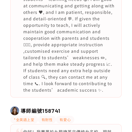
at communicating and getting along with
others ♥️, and I am patient, responsible,
and detail-oriented 💬. If given the
opportunity to teach, I will actively
maintain good communication and
cooperation with parents and students
🙇🏻‍♀️, provide appropriate instruction
,customised exercise and support
tailored to students’ weaknesses ✏️,
and help them make steady progress 📈.
If students need any extra help outside
of class 🔍, they can contact me at any
time 📞. I look forward to contributing to
the students’ academic success ✨.
導師編號
158741
*全英語上堂
有耐性
有愛心
你好！我畢業於九龍塘英文傳統女名校，現就