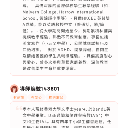
導。 - 具備深厚的國際學校學生教學經驗（如：
Malvern College, Harrow International
School, 黃錦輝小學等） - 具備HKCEE 英普雙
A成績，能以英語教授中文（普通話，繁/簡
體）。 - 從大學期間開始至今，長期累積私補與
機構教學經驗，熟悉不同教育制度。專長包括
英文寫作（小五至中學）、公開試應試技巧及
口語培訓。 - 對於 ADHD、閱讀障礙、自閉症
及情緒困擾的學生具輔導經驗。 - 具備高度耐心
與愛心，曾多次參與草根家庭義教，深信教育
是改善學生生命的重要渠道。
導師編號
143801
有耐性
有愛心
提供筆記
🌟本人現修香港大學文學士year4, 於Band1英
文中學畢業。DSE通識和倫理與宗教LV5*；中
文和生物LV4。具有四年中小學生補習經驗，任
教學生包括瑪利諾、德望、庇理羅和聖保祿。