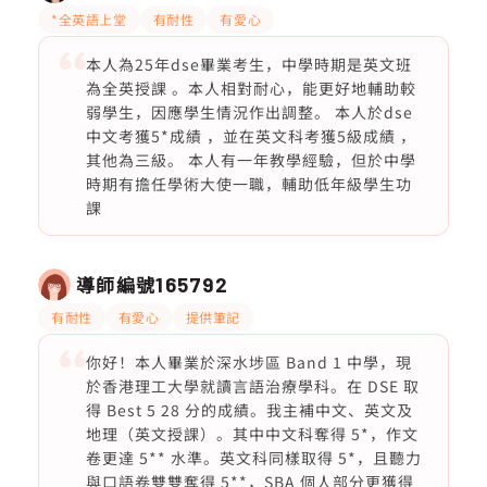
*全英語上堂
有耐性
有愛心
本人為25年dse畢業考生，中學時期是英文班
為全英授課 。本人相對耐心，能更好地輔助較
弱學生，因應學生情況作出調整。 本人於dse
中文考獲5*成績 ，並在英文科考獲5級成績 ，
其他為三級。 本人有一年教學經驗，但於中學
時期有擔任學術大使一職，輔助低年級學生功
課
導師編號
165792
有耐性
有愛心
提供筆記
你好！本人畢業於深水埗區 Band 1 中學，現
於香港理工大學就讀言語治療學科。在 DSE 取
得 Best 5 28 分的成績。我主補中文、英文及
地理（英文授課）。其中中文科奪得 5*，作文
卷更達 5** 水準。英文科同樣取得 5*，且聽力
與口語卷雙雙奪得 5**，SBA 個人部分更獲得