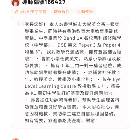
導師編號
166427
WhatsAPP問功課
課程設計
互動教學
家長您好！ 本人為香港城市大學英文系一級榮
譽畢業生，同時持有香港教育大學教育學副修
資格。中學畢業於 Band 1A 名校瑪利諾修院學
校（中學部），DSE 英文 Paper 3 及 Paper 4
均獲 5*。 我對教學充滿熱誠，擁有豐富補習經
驗： • 曾於小學任教英文，熟悉小學課程及教
學要求； • 擁有 1 年上門一對一補習經驗，成
功協助學生顯著提升成績； • 於補習社任教 4
年，教授英文、數學及小學全科； • 曾在 Eye
Level Learning Centre 教授數學 1 年，擅長
為 K1 至初中學生打好基礎及提升解題能力；
• 亦曾擔任功課輔導老師，幫助學生處理各科
功課並培養良好學習習慣。 本人耐心細心，樂
意因材施教，幫助學生建立自信及穩固基礎。
如有需要，歡迎聯絡我查詢，謝謝！