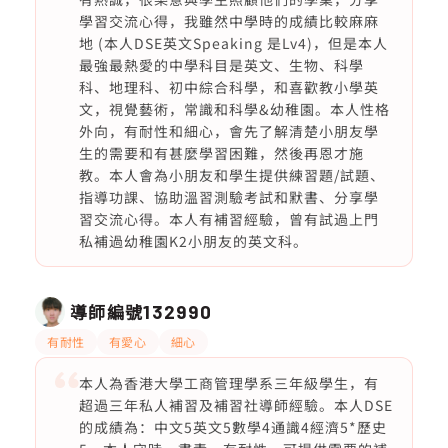
學習交流心得，我雖然中學時的成績比較麻麻
地 (本人DSE英文Speaking 是Lv4)，但是本人
最強最熱愛的中學科目是英文、生物、科學
科、地理科、初中綜合科學，和喜歡教小學英
文，視覺藝術，常識和科學&幼稚園。本人性格
外向，有耐性和細心，會先了解清楚小朋友學
生的需要和有甚麼學習困難，然後再恩才施
教。本人會為小朋友和學生提供練習題/試題、
指導功課、協助溫習測驗考試和默書、分享學
習交流心得。本人有補習經驗，曾有試過上門
私補過幼稚園K2小朋友的英文科。
導師編號
132990
有耐性
有愛心
細心
本人為香港大學工商管理學系三年級學生，有
超過三年私人補習及補習社導師經驗。本人DSE
的成績為：中文5英文5數學4通識4經濟5*歷史