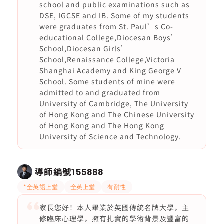
school and public examinations such as
DSE, IGCSE and IB. Some of my students
were graduates from St. Paul’s Co-
educational College,Diocesan Boys’
School,Diocesan Girls’
School,Renaissance College,Victoria
Shanghai Academy and King George V
School. Some students of mine were
admitted to and graduated from
University of Cambridge, The University
of Hong Kong and The Chinese University
of Hong Kong and The Hong Kong
University of Science and Technology.
導師編號
155888
*全英語上堂
全英上堂
有耐性
家長您好！本人畢業於英國傳統名牌大學，主
修臨床心理學，擁有扎實的學術背景及豐富的