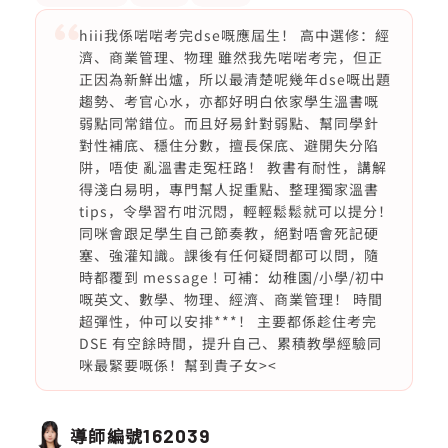
hiii我係啱啱考完dse嘅應屆生！ 高中選修：經
濟、商業管理、物理 雖然我先啱啱考完，但正
正因為新鮮出爐，所以最清楚呢幾年dse嘅出題
趨勢、考官心水，亦都好明白依家學生溫書嘅
弱點同常錯位。而且好易針對弱點、幫同學針
對性補底、穩住分數，擅長保底、避開失分陷
阱，唔使 亂溫書走冤枉路！ 教書有耐性，講解
得淺白易明，專門幫人捉重點、整理獨家溫書
tips，令學習冇咁沉悶，輕輕鬆鬆就可以提分！
同咪會跟足學生自己節奏教，絕對唔會死記硬
塞、強灌知識。課後有任何疑問都可以問，隨
時都覆到 message ! 可補：幼稚園/小學/初中
嘅英文、數學、物理、經濟、商業管理！ 時間
超彈性，仲可以安排***！ 主要都係趁住考完
DSE 有空餘時間，提升自己、累積教學經驗同
咪最緊要嘅係！幫到貴子女><
導師編號
162039