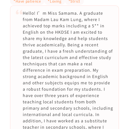
*Have patience
*Loving
*Strict
Hello! I’m Miss Samama. A graduate
from Madam Lau Kam Lung, where I
achieved top marks including a 5** in
English on the HKDSE I am excited to
share my knowledge and help students
thrive academically. Being a recent
graduate, I have a fresh understanding of
the latest curriculum and effective study
techniques that can make a real
difference in exam preparation. My
strong academic background in English
and other subjects equips me to provide
a robust foundation for my students. I
have over three years of experience
teaching local students from both
primary and secondary schools, including
international and local curricula. In
addition, I have worked as a substitute
teacher in secondary schools, where I