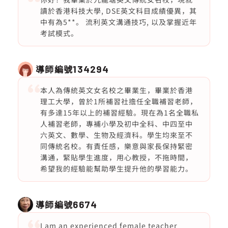
讀於香港科技大學, DSE英文科目成績優異，其
中有為5**。 流利英文溝通技巧, 以及掌握近年
考試模式。
導師編號
134294
本人為傳統英文女名校之畢業生，畢業於香港
理工大學，曾於1所補習社擔任全職補習老師，
有多達15年以上的補習經驗。現在為1名全職私
人補習老師，專補小學及初中全科、中四至中
六英文、數學、生物及經濟科。學生均來至不
同傳統名校。有責任感，樂意與家長保持緊密
溝通，緊貼學生進度，用心教授，不拖時間，
希望我的經驗能幫助學生提升他的學習能力。
導師編號
6674
I am an experienced female teacher