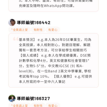
5。本人守時、盡責、有耐性，可提供需要的補
充練習及隨時在WhatsApp問功課。
導師編號
166442
*全英語上堂
有耐性
有愛心
基本情況】 e.g.本人為26年DSE畢業生，均為
全英授課，本人相對耐心，對題目理解、解題
獨有一套思考方法，可分享給學生相關技巧
【個人成績】 e.g.本人在學成績優異，DSE預
計數學和化學4分，英文和健康和社會管理5*
分，生物5-5*分。中文教IGCSE (9) 和A-
level(B)。 在一位Band 2英文中學畢業, 學校
考試每年top 10%。 【個人優勢】 e.g.可提供
本人所寫的中一至中六人筆記
導師編號
166327
*全英語上堂
有耐性
有愛心