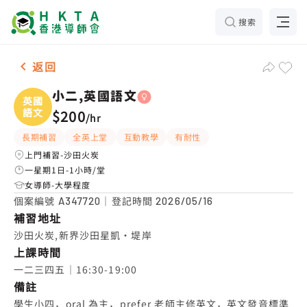
搜索
女-1名 小二,英國語文，沙田火炭 補習推介
返回
小二,英國語文
英國
語文
$200
/
hr
長期補習
全英上堂
互動教學
有耐性
上門補習-沙田火炭
一星期1日-1小時/堂
女導師-大學程度
個案編號
｜登記時間
A347720
2026/05/16
補習地址
沙田火炭,新界沙田星凱‧堤岸
上課時間
一二三四五｜16:30-19:00
備註
學生小四，oral 為主，prefer 老師主修英文，英文發音標準