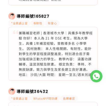
導師編號
165827
*全英語上堂
有耐性
有愛心
兼職補習老師 | 香港城市大學｜具備多年教學經
驗 你好！本人為 21 年 DSE 考生，現為大學
生，具備 1年補習經驗，曾教導多名 小學學
生。 因材施教： 本人性格開朗、有耐性，能針
對學生的學習程度調整進度，特別適合底子需
加強或缺乏動力的學生。 教學內容： 涵蓋功課
輔導、溫習測驗及默書。 穩定負責： 準時、不
無故缺課，致力與學生及家長建立良好溝通。
地區： 沙田/大圍 時間： 星期一至五/週末另議
導師編號
36432
*全英語上堂
WhatsAPP問功課
長期補習