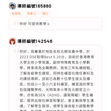
導師編號
165880
有耐性
有愛心
細心
你好 可提供教學☺️
導師編號
142546
你好，我畢業於地區名校元朗信義中學，於
2023 DSE取得Best 5 20分，目前於香港教育
大學主修小學常識，副修特殊教育及小學數
學，將會成為全職教師。我有三年私補經驗，
了解各級學生課程，同時在補習社擔任專科及
功課班導師，目前已為數十位學生拔尖及補
底，包括小一至小六全科補習，補習過的學生
包括鐘聲學校、光明英來小學及元朗官立小
學，亦有為SEN（ADHD，讀寫障礙）學生補
習。提供出版社練習和筆記，會主動與學生溝
通，了解學生弱項，視學生接收能力調整教學