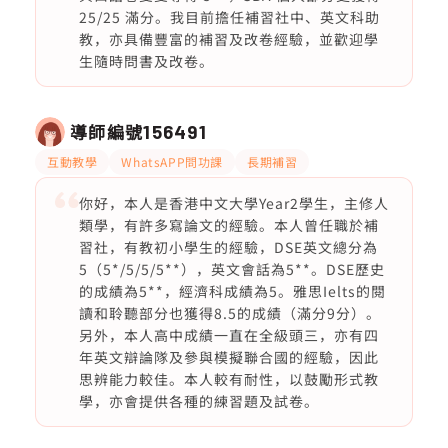
25/25 滿分。我目前擔任補習社中、英文科助
教，亦具備豐富的補習及改卷經驗，並歡迎學
生隨時問書及改卷。
導師編號
156491
互動教學
WhatsAPP問功課
長期補習
你好，本人是香港中文大學Year2學生，主修人
類學，有許多寫論文的經驗。本人曾任職於補
習社，有教初小學生的經驗，DSE英文總分為
5（5*/5/5/5**），英文會話為5**。DSE歷史
的成績為5**，經濟科成績為5。雅思Ielts的閱
讀和聆聽部分也獲得8.5的成績（滿分9分）。
另外，本人高中成績一直在全級頭三，亦有四
年英文辯論隊及參與模擬聯合國的經驗，因此
思辨能力較佳。本人較有耐性，以鼓勵形式教
學，亦會提供各種的練習題及試卷。