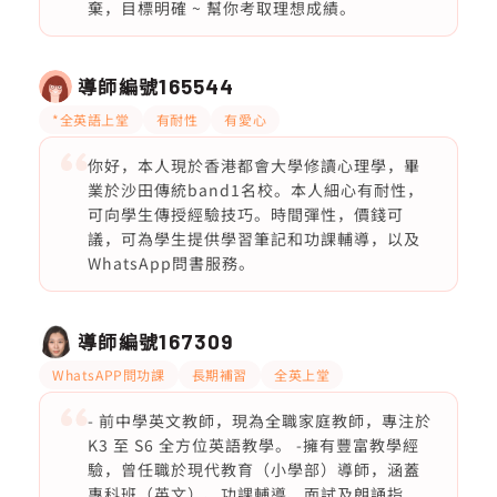
棄，目標明確 ~ 幫你考取理想成績。
導師編號
165544
*全英語上堂
有耐性
有愛心
你好，本人現於香港都會大學修讀心理學，畢
業於沙田傳統band1名校。本人細心有耐性，
可向學生傳授經驗技巧。時間彈性，價錢可
議，可為學生提供學習筆記和功課輔導，以及
WhatsApp問書服務。
導師編號
167309
WhatsAPP問功課
長期補習
全英上堂
- 前中學英文教師，現為全職家庭教師，專注於
K3 至 S6 全方位英語教學。 -擁有豐富教學經
驗，曾任職於現代教育（小學部）導師，涵蓋
專科班（英文）、功課輔導、面試及朗誦指