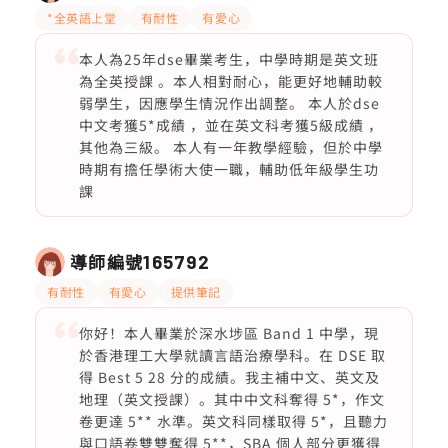
*全英語上堂
有耐性
有愛心
本人為25年dse畢業考生，中學時期是英文班
為全英授課 。本人相對耐心，能更好地輔助較
弱學生，因應學生情況作出調整。 本人於dse
中文考獲5*成績 ，並在英文科考獲5級成績 ，
其他為三級。 本人有一年教學經驗，但於中學
時期有擔任學術大使一職，輔助低年級學生功
課
導師編號
165792
有耐性
有愛心
提供筆記
你好！本人畢業於深水埗區 Band 1 中學，現
於香港理工大學就讀言語治療學科。在 DSE 取
得 Best 5 28 分的成績。我主補中文、英文及
地理（英文授課）。其中中文科奪得 5*，作文
卷更達 5** 水準。英文科同樣取得 5*，且聽力
與口語卷雙雙奪得 5**，SBA 個人部分更獲得