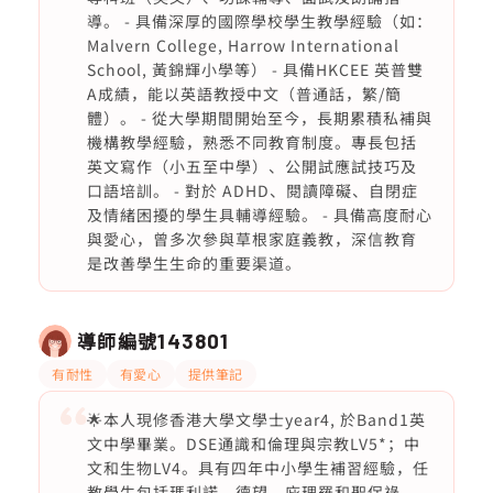
導。 - 具備深厚的國際學校學生教學經驗（如：
Malvern College, Harrow International
School, 黃錦輝小學等） - 具備HKCEE 英普雙
A成績，能以英語教授中文（普通話，繁/簡
體）。 - 從大學期間開始至今，長期累積私補與
機構教學經驗，熟悉不同教育制度。專長包括
英文寫作（小五至中學）、公開試應試技巧及
口語培訓。 - 對於 ADHD、閱讀障礙、自閉症
及情緒困擾的學生具輔導經驗。 - 具備高度耐心
與愛心，曾多次參與草根家庭義教，深信教育
是改善學生生命的重要渠道。
導師編號
143801
有耐性
有愛心
提供筆記
🌟本人現修香港大學文學士year4, 於Band1英
文中學畢業。DSE通識和倫理與宗教LV5*；中
文和生物LV4。具有四年中小學生補習經驗，任
教學生包括瑪利諾、德望、庇理羅和聖保祿。