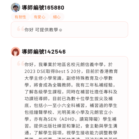
導師編號
165880
有耐性
有愛心
細心
你好 可提供教學☺️
導師編號
142546
你好，我畢業於地區名校元朗信義中學，於
2023 DSE取得Best 5 20分，目前於香港教育
大學主修小學常識，副修特殊教育及小學數
學，將會成為全職教師。我有三年私補經驗，
了解各級學生課程，同時在補習社擔任專科及
功課班導師，目前已為數十位學生拔尖及補
底，包括小一至小六全科補習，補習過的學生
包括鐘聲學校、光明英來小學及元朗官立小
學，亦有為SEN（ADHD，讀寫障礙）學生補
習。提供出版社練習和筆記，會主動與學生溝
通，了解學生弱項，視學生接收能力調整教學