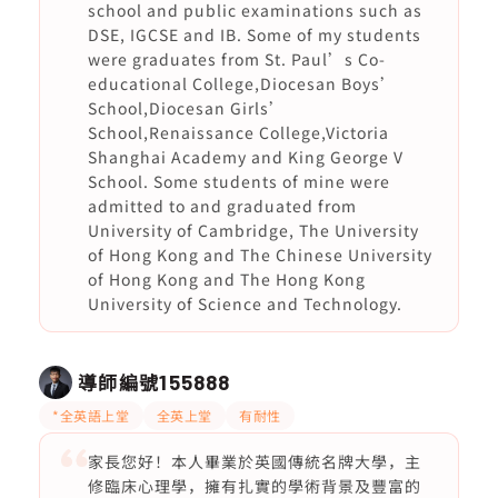
school and public examinations such as
DSE, IGCSE and IB. Some of my students
were graduates from St. Paul’s Co-
educational College,Diocesan Boys’
School,Diocesan Girls’
School,Renaissance College,Victoria
Shanghai Academy and King George V
School. Some students of mine were
admitted to and graduated from
University of Cambridge, The University
of Hong Kong and The Chinese University
of Hong Kong and The Hong Kong
University of Science and Technology.
導師編號
155888
*全英語上堂
全英上堂
有耐性
家長您好！本人畢業於英國傳統名牌大學，主
修臨床心理學，擁有扎實的學術背景及豐富的