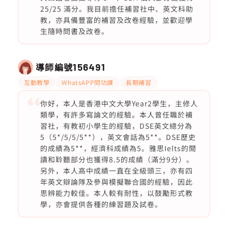
25/25 滿分。我目前擔任補習社中、英文科助
教，亦具備豐富的補習及改卷經驗，並歡迎學
生隨時問書及改卷。
導師編號
156491
互動教學
WhatsAPP問功課
長期補習
你好，本人是香港中文大學Year2學生，主修人
類學，有許多寫論文的經驗。本人曾任職於補
習社，有教初小學生的經驗，DSE英文總分為
5（5*/5/5/5**），英文會話為5**。DSE歷史
的成績為5**，經濟科成績為5。雅思Ielts的閱
讀和聆聽部分也獲得8.5的成績（滿分9分）。
另外，本人高中成績一直在全級頭三，亦有四
年英文辯論隊及參與模擬聯合國的經驗，因此
思辨能力較佳。本人較有耐性，以鼓勵形式教
學，亦會提供各種的練習題及試卷。