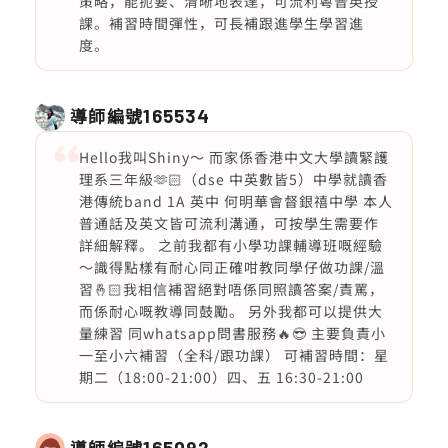
策略，能扼要、清晰地表達，可流利粵普英授
課。補習時間彈性，可長補跟進學生學習進
度。
導師編號
165534
Hello我叫Shiny～ 而家係香港中文大學讀緊護
理系三年級🫶🏻（dse 中英數皆5）中學就讀香
港傳統band 1A 英中 何明華會督銀禧中學 本人
普通話及英文皆可流利溝通，可按學生需要作
詳細解釋。 之前我都有小學功課輔導班嘅經驗
～識得點樣有耐心同正確咁教同學仔做功課/溫
習🤞🏻我相信補習絕對唔係同照讀答案/責罵，
而係耐心嘅教導同鼓勵。 另外我都可以提供大
量練習 同whatsapp問書服務🔥😎 主要負責小
一至小六補習（全科/跟功課） 可補習時間：星
期二（18:00-21:00）四、五 16:30-21:00
導師編號
165092