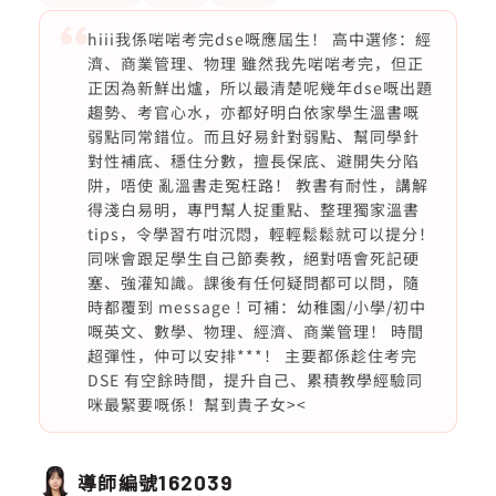
hiii我係啱啱考完dse嘅應屆生！ 高中選修：經
濟、商業管理、物理 雖然我先啱啱考完，但正
正因為新鮮出爐，所以最清楚呢幾年dse嘅出題
趨勢、考官心水，亦都好明白依家學生溫書嘅
弱點同常錯位。而且好易針對弱點、幫同學針
對性補底、穩住分數，擅長保底、避開失分陷
阱，唔使 亂溫書走冤枉路！ 教書有耐性，講解
得淺白易明，專門幫人捉重點、整理獨家溫書
tips，令學習冇咁沉悶，輕輕鬆鬆就可以提分！
同咪會跟足學生自己節奏教，絕對唔會死記硬
塞、強灌知識。課後有任何疑問都可以問，隨
時都覆到 message ! 可補：幼稚園/小學/初中
嘅英文、數學、物理、經濟、商業管理！ 時間
超彈性，仲可以安排***！ 主要都係趁住考完
DSE 有空餘時間，提升自己、累積教學經驗同
咪最緊要嘅係！幫到貴子女><
導師編號
162039