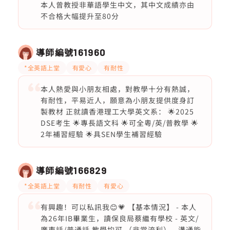
本人曾教授非華語學生中文，其中文成績亦由
不合格大幅提升至80分
導師編號
161960
*全英語上堂
有愛心
有耐性
本人熱愛與小朋友相處，對教學十分有熱誠，
有耐性，平易近人，願意為小朋友提供度身訂
製教材 正就讀香港理工大學英文系： 🌟2025
DSE考生 🌟專長語文科 🌟可全粵/英/普教學 🌟
2年補習經驗 🌟具SEN學生補習經驗
導師編號
166829
*全英語上堂
有耐性
有愛心
有興趣！可以私訊我😊💗 【基本情況】 - 本人
為26年IB畢業生，讀保良局蔡繼有學校 - 英文/
廣東話/普通話 教學均可 （非常流利） - 溝通能