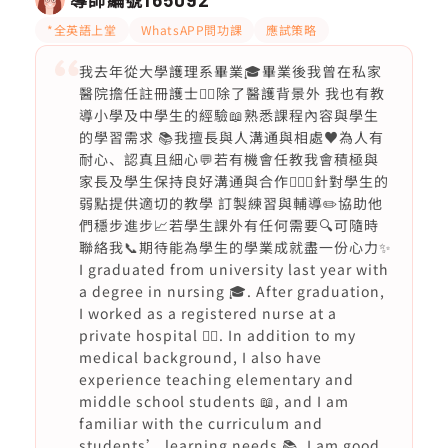
*全英語上堂
WhatsAPP問功課
應試策略
我去年從大學護理系畢業🎓畢業後我曾在私家
醫院擔任註冊護士👩‍⚕️除了醫護背景外 我也有教
導小學及中學生的經驗📖熟悉課程內容與學生
的學習需求 📚我擅長與人溝通與相處♥️為人有
耐心、認真且細心💬若有機會任教我會積極與
家長及學生保持良好溝通與合作🙇🏻‍♀️針對學生的
弱點提供適切的教學 訂製練習與輔導✏️協助他
們穩步進步📈若學生課外有任何需要🔍可隨時
聯絡我📞期待能為學生的學業成就盡一份心力✨
I graduated from university last year with
a degree in nursing 🎓. After graduation,
I worked as a registered nurse at a
private hospital 👩‍⚕️. In addition to my
medical background, I also have
experience teaching elementary and
middle school students 📖, and I am
familiar with the curriculum and
students’ learning needs 📚. I am good