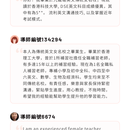
讀於香港科技大學, DSE英文科目成績優異，其
中有為5**。 流利英文溝通技巧, 以及掌握近年
考試模式。
導師編號
134294
本人為傳統英文女名校之畢業生，畢業於香港
理工大學，曾於1所補習社擔任全職補習老師，
有多達15年以上的補習經驗。現在為1名全職私
人補習老師，專補小學及初中全科、中四至中
六英文、數學、生物及經濟科。學生均來至不
同傳統名校。有責任感，樂意與家長保持緊密
溝通，緊貼學生進度，用心教授，不拖時間，
希望我的經驗能幫助學生提升他的學習能力。
導師編號
6674
I am an experienced female teacher