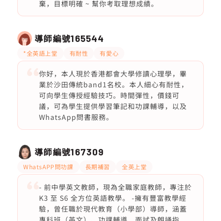
棄，目標明確 ~ 幫你考取理想成績。
導師編號
165544
*全英語上堂
有耐性
有愛心
你好，本人現於香港都會大學修讀心理學，畢
業於沙田傳統band1名校。本人細心有耐性，
可向學生傳授經驗技巧。時間彈性，價錢可
議，可為學生提供學習筆記和功課輔導，以及
WhatsApp問書服務。
導師編號
167309
WhatsAPP問功課
長期補習
全英上堂
- 前中學英文教師，現為全職家庭教師，專注於
K3 至 S6 全方位英語教學。 -擁有豐富教學經
驗，曾任職於現代教育（小學部）導師，涵蓋
專科班（英文）、功課輔導、面試及朗誦指