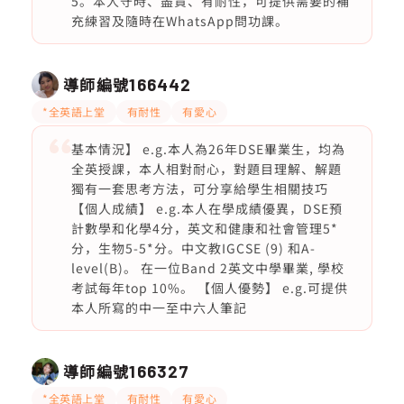
5。本人守時、盡責、有耐性，可提供需要的補
充練習及隨時在WhatsApp問功課。
導師編號
166442
*全英語上堂
有耐性
有愛心
基本情況】 e.g.本人為26年DSE畢業生，均為
全英授課，本人相對耐心，對題目理解、解題
獨有一套思考方法，可分享給學生相關技巧
【個人成績】 e.g.本人在學成績優異，DSE預
計數學和化學4分，英文和健康和社會管理5*
分，生物5-5*分。中文教IGCSE (9) 和A-
level(B)。 在一位Band 2英文中學畢業, 學校
考試每年top 10%。 【個人優勢】 e.g.可提供
本人所寫的中一至中六人筆記
導師編號
166327
*全英語上堂
有耐性
有愛心