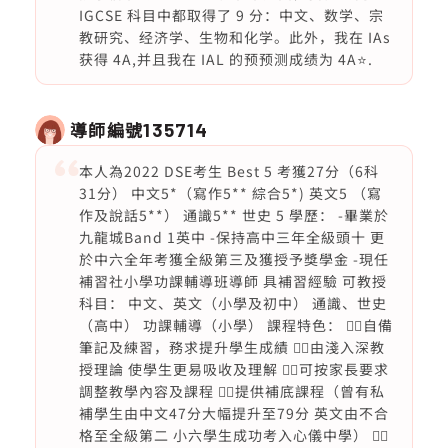
IGCSE 科目中都取得了 9 分：中文、数学、宗
教研究、经济学、生物和化学。此外，我在 IAs
获得 4A,并且我在 IAL 的预预测成绩为 4A⭐️.
導師編號
135714
本人為2022 DSE考生 Best 5 考獲27分（6科
31分） 中文5*（寫作5** 綜合5*) 英文5 （寫
作及說話5**） 通識5** 世史 5 學歷： -畢業於
九龍城Band 1英中 -保持高中三年全級頭十 更
於中六全年考獲全級第三及獲授予獎學金 -現任
補習社小學功課輔導班導師 具補習經驗 可教授
科目： 中文、英文（小學及初中） 通識、世史
（高中） 功課輔導（小學） 課程特色： 👉🏻自備
筆記及練習，務求提升學生成績 👉🏻由淺入深教
授理論 使學生更易吸收及理解 👉🏻可按家長要求
調整教學內容及課程 👉🏻提供補底課程（曾有私
補學生由中文47分大幅提升至79分 英文由不合
格至全級第二 小六學生成功考入心儀中學） 👉🏻