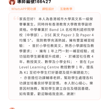
導師編號
166427
WhatsAPP問功課
課程設計
互動教學
家長您好！ 本人為香港城市大學英文系一級榮
譽畢業生，同時持有香港教育大學教育學副修
資格。中學畢業於 Band 1A 名校瑪利諾修院學
校（中學部），DSE 英文 Paper 3 及 Paper 4
均獲 5*。 我對教學充滿熱誠，擁有豐富補習經
驗： • 曾於小學任教英文，熟悉小學課程及教
學要求； • 擁有 1 年上門一對一補習經驗，成
功協助學生顯著提升成績； • 於補習社任教 4
年，教授英文、數學及小學全科； • 曾在 Eye
Level Learning Centre 教授數學 1 年，擅長
為 K1 至初中學生打好基礎及提升解題能力；
• 亦曾擔任功課輔導老師，幫助學生處理各科
功課並培養良好學習習慣。 本人耐心細心，樂
意因材施教，幫助學生建立自信及穩固基礎。
如有需要，歡迎聯絡我查詢，謝謝！