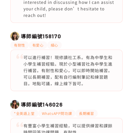
interested in discussing how I can assist
your child, please don’t hesitate to
reach out!
導師編號
158170
有耐性
有愛心
細心
可以進行補習！現修讀社工系。有為中學生和
小學生補習經驗。現於小型補習社為中學生進
行補習。有耐性和愛心，可以即時開始補習。
可以長期補習，配有自行編制筆記和練習題
目。地點可議，線上線下皆可。
導師編號
146026
*全英語上堂
WhatsAPP問功課
長期補習
有豐富小學生補習經驗，可以提供練習和課餘
時間回答功課問題，有耐性