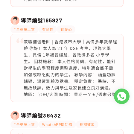
導師編號
165827
*全英語上堂
有耐性
有愛心
兼職補習老師 | 香港城市大學｜具備多年教學經
驗 你好！本人為 21 年 DSE 考生，現為大學
生，具備 1年補習經驗，曾教導多名 小學學
生。 因材施教： 本人性格開朗、有耐性，能針
對學生的學習程度調整進度，特別適合底子需
加強或缺乏動力的學生。 教學內容： 涵蓋功課
輔導、溫習測驗及默書。 穩定負責： 準時、不
無故缺課，致力與學生及家長建立良好溝通。
地區： 沙田/大圍 時間： 星期一至五/週末另議
導師編號
36432
*全英語上堂
WhatsAPP問功課
長期補習