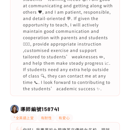
at communicating and getting along with
others ♥️, and I am patient, responsible,
and detail-oriented 💬. If given the
opportunity to teach, I will actively
maintain good communication and
cooperation with parents and students
🙇🏻‍♀️, provide appropriate instruction
,customised exercise and support
tailored to students’ weaknesses ✏️,
and help them make steady progress 📈.
If students need any extra help outside
of class 🔍, they can contact me at any
time 📞. I look forward to contributing to
the students’ academic success ✨.
導師編號
158741
*全英語上堂
有耐性
有愛心
你好！我畢業於九龍塘英文傳統女名校，現就