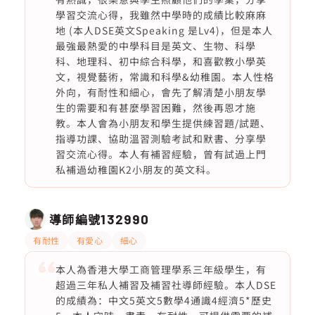
學習交流心得，我雖然中學時的成績比較麻麻
地 (本人DSE英文Speaking 是Lv4)，但是本人
最強最熱愛的中學科目是英文、生物、科學
科、地理科、初中綜合科學，和喜歡教小學英
文，視覺藝術，常識和科學&幼稚園。本人性格
外向，有耐性和細心，會先了解清楚小朋友學
生的需要和有甚麼學習困難，然後再恩才施
教。本人會為小朋友和學生提供練習題/試題、
指導功課、協助溫習測驗考試和默書、分享學
習交流心得。本人有補習經驗，曾有試過上門
私補過幼稚園K2小朋友的英文科。
導師編號
132990
有耐性
有愛心
細心
本人為香港大學工商管理學系三年級學生，有
超過三年私人補習及補習社導師經驗。本人DSE
的成績為：中文5英文5數學4通識4經濟5*歷史