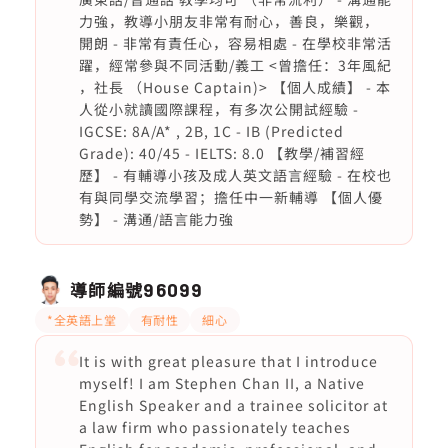
力強，教導小朋友非常有耐心，善良，樂觀，
開朗 - 非常有責任心，容易相處 - 在學校非常活
躍，經常參與不同活動/義工 <曾擔任：3年風紀
，社長 （House Captain)> 【個人成績】 - 本
人從小就讀國際課程，有多次公開試經驗 -
IGCSE: 8A/A* , 2B, 1C - IB (Predicted
Grade): 40/45 - IELTS: 8.0 【教學/補習經
歷】 - 有輔導小孩及成人英文語言經驗 - 在校也
有與同學交流學習；擔任中一新輔導 【個人優
勢】 - 溝通/語言能力強
導師編號
96099
*全英語上堂
有耐性
細心
It is with great pleasure that I introduce
myself! I am Stephen Chan II, a Native
English Speaker and a trainee solicitor at
a law firm who passionately teaches