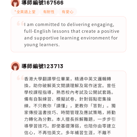
導師編號
167566
*全英語上堂
有耐性
有愛心
I am committed to delivering engaging,
full-English lessons that create a positive
and supportive learning environment for
young learners.
導師編號
123713
香港大學翻譯學位畢業，精通中英文邏輯轉
換，助你破解英文閱讀理解及寫作迷宮。曾任
學校課程指導，熟悉校內考試及公開試套路。
備有自製練習、模擬試卷，針對弱點密集操
練。不只教你「讀懂」，更教你「答對」。獨
家傳授溫書技巧、時間管理及應試策略，將勤
力轉化為分數。本人擅長拆解難題，一步步引
導學習技巧。即使基礎薄弱，也陪你由零建立
信心，不再怕英文。多年補習生涯，不離不