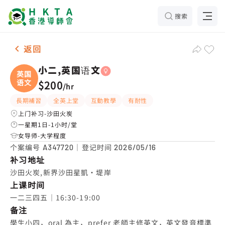
搜索
女-1名 小二,英国语文，沙田火炭 补习推介
返回
小二,英国语文
英国
语文
$200
/
hr
長期補習
全英上堂
互動教學
有耐性
上门补习-沙田火炭
一星期1日-1小时/堂
女导师-大学程度
个案编号
｜登记时间
A347720
2026/05/16
补习地址
沙田火炭,新界沙田星凱‧堤岸
上课时间
一二三四五｜16:30-19:00
备注
學生小四，oral 為主，prefer 老師主修英文，英文發音標準