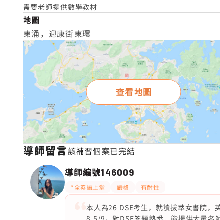
需要老師提供數學教材
地圖
東涌，迎康街東環
查看地圖
導師留言
該補習個案已完結
導師編號
146009
*全英語上堂
嚴格
有耐性
本人為26 DSE考生，就讀拔萃女書院，英文se
8.5/9。對DSE答題熟悉，能提供大量