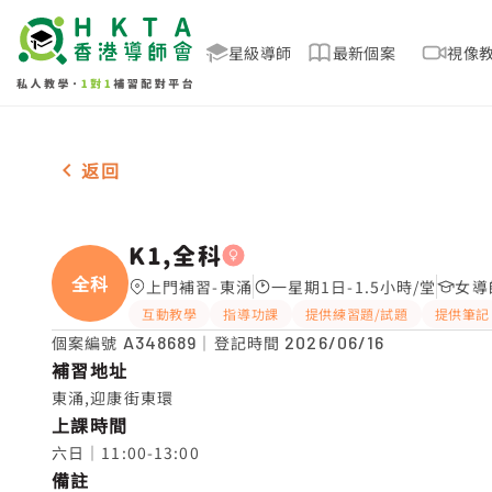
星級導師
最新個案
視像
女-1名 K1,全科，東涌 補習推介
返回
K1,全科
全科
上門補習-東涌
一星期1日-1.5小時/堂
女導
互動教學
指導功課
提供練習題/試題
提供筆記
個案編號
A348689
｜登記時間
2026/06/16
補習地址
東涌,迎康街東環
上課時間
六日｜11:00-13:00
備註