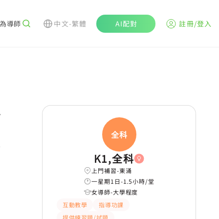
為導師
中文-繁體
AI配對
註冊/登入
r
全科
K1,全科
上門補習-東涌
一星期1日-1.5小時/堂
女導師-大學程度
互動教學
指導功課
提供練習題/試題