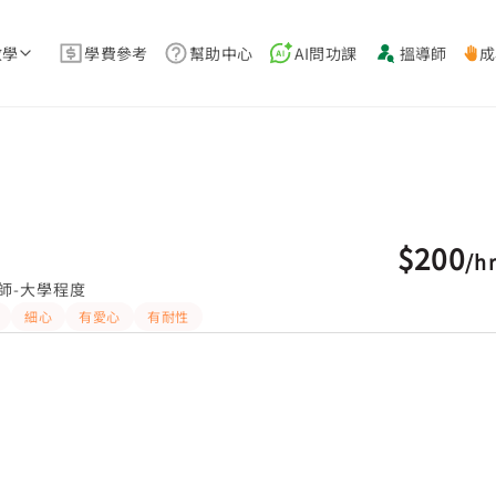
教學
學費參考
幫助中心
AI問功課
搵導師
成
$200
/
h
師-大學程度
細心
有愛心
有耐性