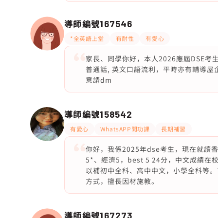
導師編號
167546
*全英語上堂
有耐性
有愛心
家長、同學你好，本人2026應屆DSE
普通話, 英文口語流利，平時亦有輔導
意請dm
導師編號
158542
有愛心
WhatsAPP問功課
長期補習
你好，我係2025年dse考生，現在就
5*、經濟5，best 5 24分，中文
以補初中全科、高中中文，小學全科等。
方式，擅長因材施教。
導師編號
167273