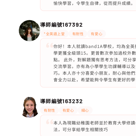
愉快學習，令學生自律，從而提升成績。
導師編號
167392
*全英語上堂
有耐性
有愛心
你好！本人就讀band1A學校，均為全
學更獲全級頭15。更曾數次參加過校外
點。 此外，對解題獨有思考方法，可分
交流學習。亦有為小學學生功課輔導以及
巧。本人亦十分喜愛小朋友，耐心與他們
會全力以赴，希望能夠令學生有更好的學
導師編號
163232
有耐性
有愛心
細心
本人為現職幼稚園老師並於教育大學修讀
法，可分享給學生相關技巧