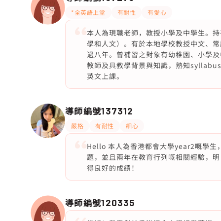
*全英語上堂
有耐性
有愛心
本人為現職老師，教授小學及中學生。持
學和人文）。有於本地學校教授中文、常
過八年。曾補習之對象有幼稚園、小學及
教師及具教學背景與知識，熟知sylla
英文上課。
導師編號
137312
嚴格
有耐性
細心
Hello 本人為香港都會大學year2
題，並且兩年在教育行列嘅相關經驗，明
得良好的成績！
導師編號
120335