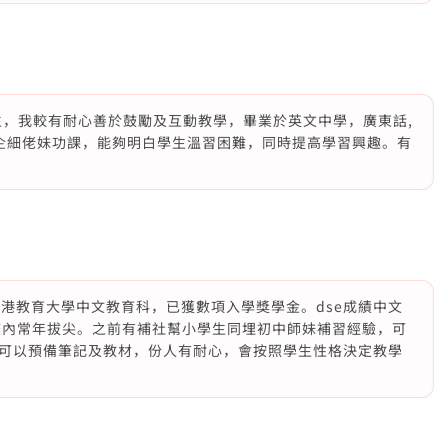
考生，我較有耐心善於鼓勵及互動教學，畢業於英文中學，廣東話,
屋企細佬妹功課，能夠明白學生溫習困難，同時提高學習興趣。有
讀香港教育大學中文教育科，已獲數項入學獎學金。dse成績中文
成績在校內常年拔尖。之前有補社幫小學生同埋初中師妹補習經驗，可
可以預備筆記及教材，份人有耐心，會按照學生性格決定教學