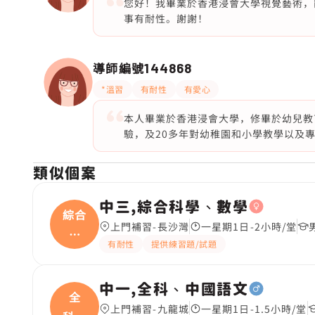
您好！我畢業於香港浸會大學視覺藝術，
事有耐性。謝謝！
導師編號
144868
*溫習
有耐性
有愛心
本人畢業於香港浸會大學，修畢於幼兒教
驗，及20多年對幼稚園和小學教學以及專業
類似個案
中三,綜合科學、數學
綜合
上門補習-長沙灣
一星期1日-2小時/堂
科
有耐性
提供練習題/試題
學、
中一,全科、中國語文
全
上門補習-九龍城
一星期1日-1.5小時/堂