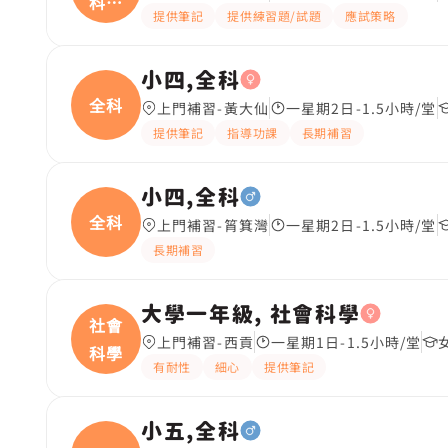
科、
提供筆記
提供練習題/試題
應試策略
中國
小四,全科
全科
上門補習-黃大仙
一星期2日-1.5小時/堂
提供筆記
指導功課
長期補習
小四,全科
全科
上門補習-筲箕灣
一星期2日-1.5小時/堂
長期補習
大學一年級, 社會科學
社會
上門補習-西貢
一星期1日-1.5小時/堂
科學
有耐性
細心
提供筆記
小五,全科