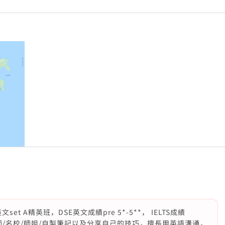
t A精英班，DSE英文成績pre 5*-5**， IELTS成績
名師/名校/師姐/自製筆記以及分享自己的技巧，擅長用英語溝通，