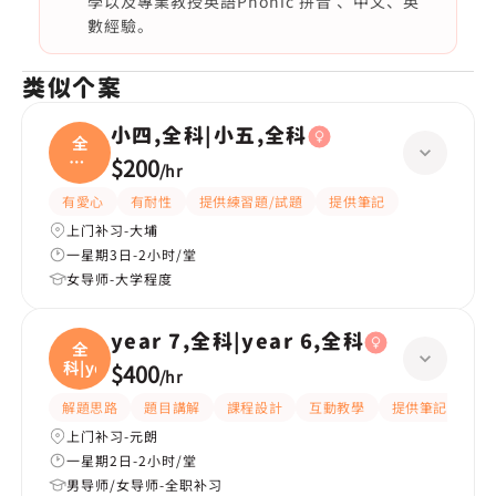
學以及專業教授英語Phonic 拼音 、中文、英
數經驗。
类似个案
小四,全科|小五,全科
全
科|
$200
/
hr
小五
有愛心
有耐性
提供練習題/試題
提供筆記
上门补习-大埔
一星期3日-2小时/堂
女导师-大学程度
year 7,全科|year 6,全科
全
科|ye
$400
/
hr
解題思路
題目講解
課程設計
互動教學
提供筆記
嚴
上门补习-元朗
一星期2日-2小时/堂
男导师/女导师-全职补习