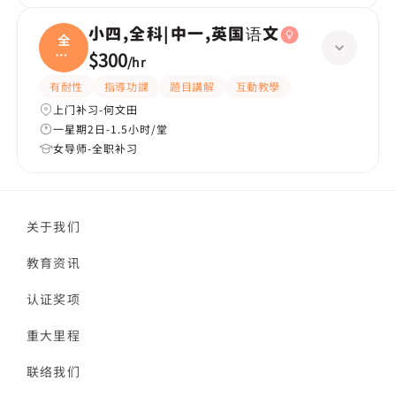
小四,全科|中一,英国语文
全
科|
$300
/
hr
中一
有耐性
指導功課
題目講解
互動教學
上门补习-何文田
一星期2日-1.5小时/堂
女导师-全职补习
关于我们
教育资讯
认证奖项
重大里程
联络我们