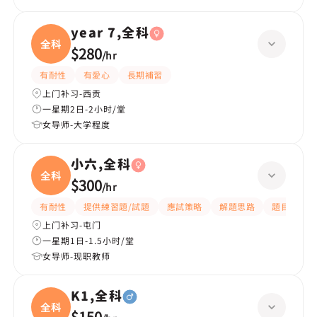
year 7,全科
全科
$280
/
hr
有耐性
有愛心
長期補習
上门补习-西贡
一星期2日-2小时/堂
女导师-大学程度
小六,全科
全科
$300
/
hr
有耐性
提供練習題/試題
應試策略
解題思路
題目講解
上门补习-屯门
一星期1日-1.5小时/堂
女导师-现职教师
K1,全科
全科
$150