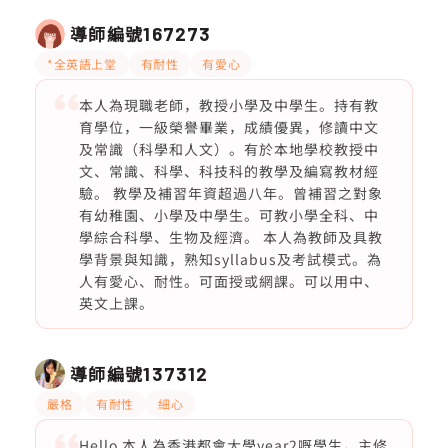
導師編號
167273
*全英語上堂
有耐性
有愛心
本人為現職老師，教授小學及中學生。持有教
育學位，一級榮譽畢業，成績優異，修讀中文
及常識（科學和人文）。有於本地學校教授中
文、常識、科學、科技科的教學及編寫教材經
驗。 教學及補習年資超過八年。曾補習之對象
有幼稚園、小學及中學生。可教小學全科、中
學綜合科學、生物及經濟。 本人為教師及具教
學背景與知識，熟知syllabus及考試模式。為
人有愛心、耐性。可面授或網課。可以用中、
英文上課。
導師編號
137312
嚴格
有耐性
細心
Hello 本人為香港都會大學year2嘅學生，主修