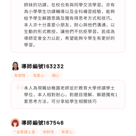
師妹的功課，在校也有與同學交流學習。亦有
為小學學生功課輔導以及全科補習經驗，能夠
給予學生解題思路及獨有得思考方式和技巧。
本人亦十分喜愛小朋友，耐心與他們溝通，以
生動的形式教授，讓他們不抗拒學習。若成為
導師定會全力以赴，希望能夠令學生有更好的
學習。
導師編號
163232
有耐性
有愛心
細心
本人為現職幼稚園老師並於教育大學修讀學士
學位，本人相對耐心，對題目理解、解題獨有1
套思考方法，可分享給學生相關技巧
導師編號
167546
*全英語上堂
有耐性
有愛心