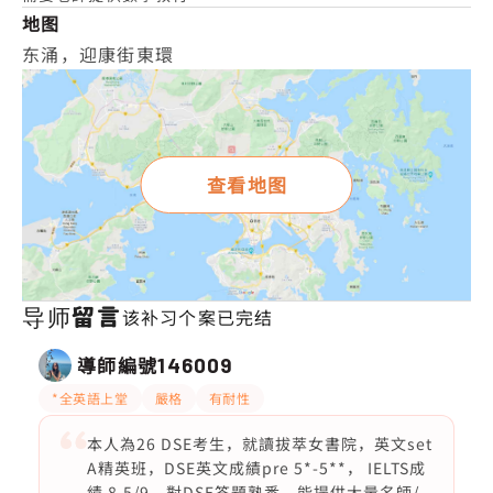
地图
东涌，迎康街東環
查看地图
导师留言
该补习个案已完结
導師編號
146009
*全英語上堂
嚴格
有耐性
本人為26 DSE考生，就讀拔萃女書院，英文set
A精英班，DSE英文成績pre 5*-5**， IELTS成
績 8.5/9。對DSE答題熟悉，能提供大量名師/