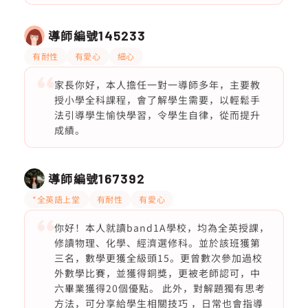
導師編號
145233
有耐性
有愛心
細心
家長你好，本人擔任一對一導師多年，主要教
授小學全科課程，會了解學生需要，以輕鬆手
法引導學生愉快學習，令學生自律，從而提升
成績。
導師編號
167392
*全英語上堂
有耐性
有愛心
你好！本人就讀band1A學校，均為全英授課，
修讀物理、化學、經濟選修科。並於該班獲第
三名，數學更獲全級頭15。更曾數次參加過校
外數學比賽，並獲得銅獎，更被老師認可，中
六畢業獲得20個優點。 此外，對解題獨有思考
方法，可分享給學生相關技巧 ，日常也會指導