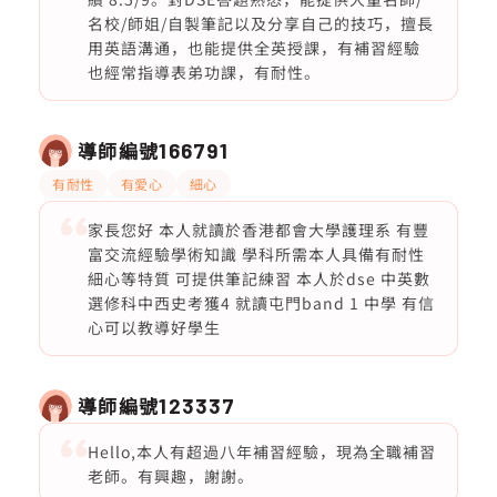
名校/師姐/自製筆記以及分享自己的技巧，擅長
用英語溝通，也能提供全英授課，有補習經驗
也經常指導表弟功課，有耐性。
導師編號
166791
有耐性
有愛心
細心
家長您好 本人就讀於香港都會大學護理系 有豐
富交流經驗學術知識 學科所需本人具備有耐性
細心等特質 可提供筆記練習 本人於dse 中英數
選修科中西史考獲4 就讀屯門band 1 中學 有信
心可以教導好學生
導師編號
123337
Hello,本人有超過八年補習經驗，現為全職補習
老師。有興趣，謝謝。