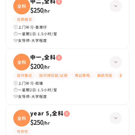
中二,全科
全科
$250
/
hr
長期補習
上门补习-香港仔
一星期1日-1.5小时/堂
女导师-大学程度
中一,全科
全科
$200
/
hr
提供筆記
提供練習題/試題
應試策略
解題思路
題目講解
上门补习-观塘
一星期2日-1.5小时/堂
女导师-大学程度
year 5,全科
全科
$250
/
hr
有耐性