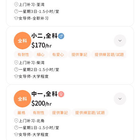
上门补习-荃湾
一星期3日-1.5小时/堂
女导师-全职补习
小二,全科
全科
$170
/
hr
有耐性
細心
有愛心
提供筆記
提供練習題/試題
指導
上门补习-柴湾
一星期2日-1.5小时/堂
女导师-大学程度
中一,全科
全科
$200
/
hr
嚴格
有耐性
提供筆記
提供練習題/試題
上门补习-北角
一星期1日-1.5小时/堂
女导师-大学程度