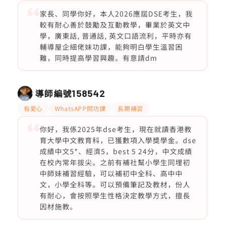
家長、同學你好，本人2026應屆DSE考生，我
較有耐心善於鼓勵及互動教學，畢業於英文中
學，廣東話, 普通話, 英文口語流利，平時亦有
輔導屋企細佬妹功課，能夠明白學生溫習困
難，同時提高學習興趣。有意請dm
導師編號
158542
有愛心
WhatsAPP問功課
長期補習
你好，我係2025年dse考生，現在就讀香港教
育大學中文教育科，已獲數項入學獎學金。dse
成績中文5*、經濟5，best 5 24分，中文成績
在校內常年拔尖。之前有補社幫小學生同埋初
中師妹補習經驗，可以補初中全科、高中中
文，小學全科等。可以預備筆記及教材，份人
有耐心，會按照學生性格決定教學方式，擅長
因材施教。