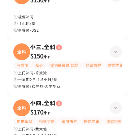
/
hr
视像补习
-1小时/堂
男导师-DSE
小三,全科
全科
$150
/
hr
有耐性
細心
提供練習題/試題
題目講解
解題思路
上门补习-筲箕湾
一星期2日-1.5小时/堂
男导师/女导师-大学毕业
小四,全科
全科
$170
/
hr
提供筆記
指導功課
長期補習
解題思路
應試策略
提
上门补习-黄大仙