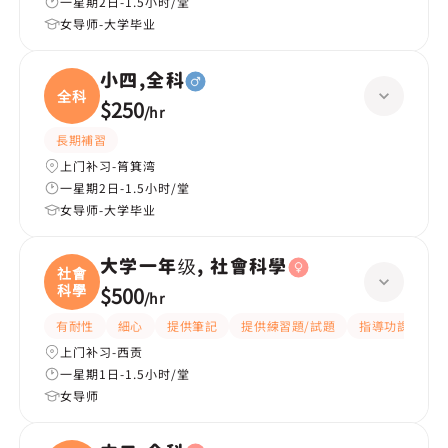
一星期2日-1.5小时/堂
女导师-大学毕业
小四,全科
全科
$250
/
hr
長期補習
上门补习-筲箕湾
一星期2日-1.5小时/堂
女导师-大学毕业
大学一年级, 社會科學
社會
科學
$500
/
hr
有耐性
細心
提供筆記
提供練習題/試題
指導功課
互
上门补习-西贡
一星期1日-1.5小时/堂
女导师