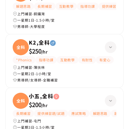
解題思路
長期補習
互動教學
指導功課
提供練習題/試題
上門補習-銅鑼灣
一星期1日-1.5小時/堂
男導師-大學程度
K2,全科
全科
$250
/
hr
*Phonics
指導功課
互動教學
有耐性
有愛心
上門補習-薄扶林
一星期2日-1小時/堂
男導師/女導師-全職補習
小五,全科
全科
$200
/
hr
長期補習
提供練習題/試題
應試策略
解題思路
題目講解
上門補習-屯門
一星期3日-1.5小時/堂