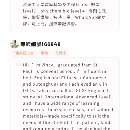
港理工大學建築科學及工程系 dse 數學
level5，phy chem bio level 4 會耐心教
學，優質講解，按時上堂，WhatsApp問功
課，可上門，提供筆記練習。
導師編號
166848
*全英語上堂
嚴格
有耐性
Hi! I’m Vincy. I graduated from St.
Paul’s Convent School. I’m fluent in
both English and Chinese ( Cantonese
and putonghua) and I achieved an 8 in
IELTS. I also scored 8 in IGCSE English. I
study IAL (International Advanced Level),
and I have a wide range of learning
resources—books, exercises, and tailored
materials—made specifically to suit the
needs of the student. I’m patient, kind,
and genuinely caring. I’ve also had the