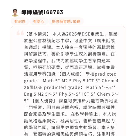
導師編號
166763
有耐性
有愛心
提供練習題/試題
【基本情況】 本人為2026年DSE畢業生，畢業
於聖公會林護紀念中學，可全中文（廣東話或
普通話）授課。本人擁有一套獨特的邏輯思維
與解題技巧，善於引導學生深入剖析題意。在
教學過程中，我致力於協助學生看穿問題本
質，拒絕死記硬背，從而真正理解、掌握並靈
活運用學科知識 【個人成績】 學校predicted
grade： Math 5* M2 5 Phy 5 ICT 5* Chem 4
26屆DSE predicted grade： Math 5*～5**
Eng 5 M2 5～5* Phy 5～5* ICT 5* Chem 5～
5* 【個人優勢】 課堂可安排於九龍或新界地區
上門補習，因目前時間充裕，課堂時間可彈性
配合家長及學生需求。 在教學特質上，本人說
話風格溫柔親切，極具耐性，善於營造無壓力
的學習氛圍，讓學生更願意主動學習。本人擁
有一套獨特的邏輯思維與解題技巧，注重引導