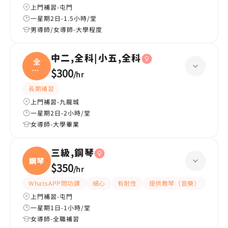
上門補習-屯門
一星期2日-1.5小時/堂
男導師/女導師-大學程度
中二,全科|小五,全科
全
科|
$300
/
hr
小五
長期補習
上門補習-九龍城
一星期2日-2小時/堂
女導師-大學畢業
三級,鋼琴
鋼琴
$350
/
hr
WhatsAPP問功課
細心
有耐性
提供教琴（音樂）
上門補習-屯門
一星期1日-1小時/堂
女導師-全職補習