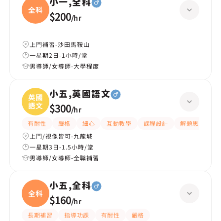
小一,全科
全科
$200
/
hr
上門補習-沙田馬鞍山
一星期2日-1小時/堂
男導師/女導師-大學程度
小五,英國語文
英國
語文
$300
/
hr
有耐性
嚴格
細心
互動教學
課程設計
解題思路
上門/視像皆可-九龍城
一星期3日-1.5小時/堂
男導師/女導師-全職補習
小五,全科
全科
$160
/
hr
長期補習
指導功課
有耐性
嚴格