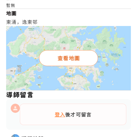
暫無
地圖
東涌，逸東邨
查看地圖
導師留言
登入
後才可留言