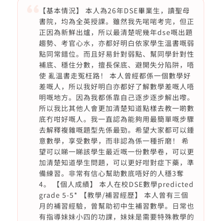
【基本情況】 本人為26年DSE畢業生，讀聖母
書院，均為全英授課。雖然我先啱啱考完，但正
正因為新鮮出爐，所以最清楚呢幾年dse嘅出題
趨勢、考官心水，亦都好明白依家學生溫書嘅弱
點同常錯位。而且好易針對弱點、幫同學針對性
補底、穩住分數，擅長保底、避開失分陷阱，唔
使 亂溫書走冤枉路！ 本人曾經都係一個數學好
差嘅人，所以我好明白亦都好了解數學差嘅人唔
明嘅地方。因為我都係靠自己逐步逐步解出嚟。
所以我比其他人會更加清楚知道點樣去教一啲數
底冇咁好嘅人。我一直認為能夠用最簡單嘅步驟
去解釋複雜嘅題型先係最勁。希望大家都可以鍾
意數學，享受數學，而非認為係一種折磨！ 希
望可以睇一睇該學生最近嘅一份數學卷，可以更
加清楚知道學生問題，可以更好咁對症下藥，準
備練習。非常有信心幫助數底唔好的人穩3奪
4。 【個人成績】 本人在校DSE數學predicted
grade 5-5* 【教學/補習經歷】 本人曾有三個
月的補習經驗，曾幫助初中生補習數學。日常也
有指導妹妹小四的功課，妹妹是需要特殊教學的