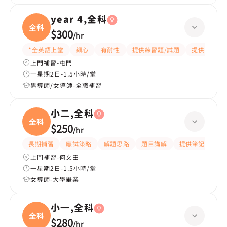
year 4,全科
全科
$300
/
hr
*全英語上堂
細心
有耐性
提供練習題/試題
提供筆記
上門補習-屯門
一星期2日-1.5小時/堂
男導師/女導師-全職補習
小二,全科
全科
$250
/
hr
長期補習
應試策略
解題思路
題目講解
提供筆記
互
上門補習-何文田
一星期2日-1.5小時/堂
女導師-大學畢業
小一,全科
全科
$280
/
hr