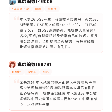
導師編號
146009
*全英語上堂
嚴格
有耐性
本人為26 DSE考生，就讀拔萃女書院，英文set
A精英班，DSE英文成績pre 5*-5**， IELTS成
績 8.5/9。對DSE答題熟悉，能提供大量名師/
名校/師姐/自製筆記以及分享自己的技巧，擅長
用英語溝通，也能提供全英授課，有補習經驗
也經常指導表弟功課，有耐性。
導師編號
166791
有耐性
有愛心
細心
家長您好 本人就讀於香港都會大學護理系 有豐
富交流經驗學術知識 學科所需本人具備有耐性
細心等特質 可提供筆記練習 本人於dse 中英數
選修科中西史考獲4 就讀屯門band 1 中學 有信
心可以教導好學生