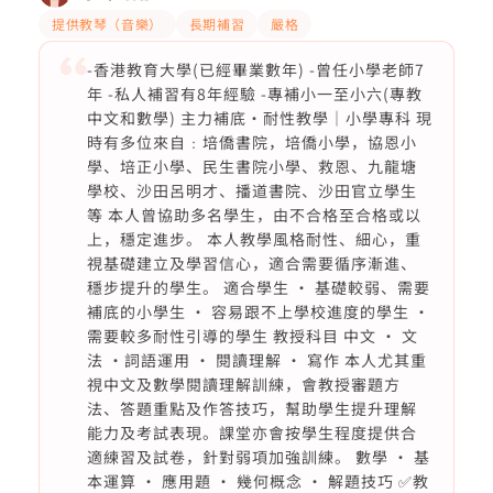
提供教琴（音樂）
長期補習
嚴格
-香港教育大學(已經畢業數年) -曾任小學老師7
年 -私人補習有8年經驗 -專補小一至小六(專教
中文和數學) 主力補底・耐性教學｜小學專科 現
時有多位來自﹕培僑書院，培僑小學，協恩小
學、培正小學、民生書院小學、救恩、九龍塘
學校、沙田呂明才、播道書院、沙田官立學生
等 本人曾協助多名學生，由不合格至合格或以
上，穩定進步。 本人教學風格耐性、細心，重
視基礎建立及學習信心，適合需要循序漸進、
穩步提升的學生。 適合學生 • 基礎較弱、需要
補底的小學生 • 容易跟不上學校進度的學生 •
需要較多耐性引導的學生 教授科目 中文 • 文
法 •詞語運用 • 閱讀理解 • 寫作 本人尤其重
視中文及數學閱讀理解訓練，會教授審題方
法、答題重點及作答技巧，幫助學生提升理解
能力及考試表現。課堂亦會按學生程度提供合
適練習及試卷，針對弱項加強訓練。 數學 • 基
本運算 • 應用題 • 幾何概念 • 解題技巧 ✅教