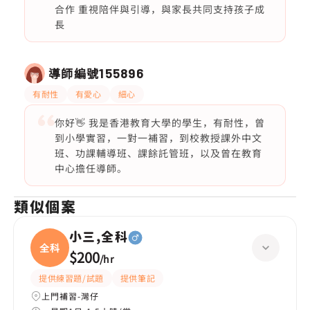
合作 重視陪伴與引導，與家長共同支持孩子成
長
導師編號
155896
有耐性
有愛心
細心
你好👋 我是香港教育大學的學生，有耐性，曾
到小學實習，一對一補習，到校教授課外中文
班、功課輔導班、課餘託管班，以及曾在教育
中心擔任導師。
類似個案
小三,全科
全科
$200
/
hr
提供練習題/試題
提供筆記
上門補習-灣仔