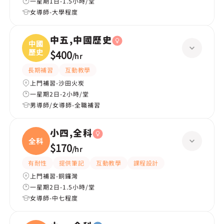
一星期1日-1.5小時/堂
女導師-大學程度
中五,中國歷史
中國
歷史
$400
/
hr
長期補習
互動教學
上門補習-沙田火炭
一星期2日-2小時/堂
男導師/女導師-全職補習
小四,全科
全科
$170
/
hr
有耐性
提供筆記
互動教學
課程設計
上門補習-銅鑼灣
一星期2日-1.5小時/堂
女導師-中七程度