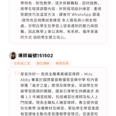
學特色 - 耐性教學，逐步拆解難點 - 因材施教，
按學生程度調整內容 - 針對弱項設計練習 - 重視
答題技巧及溫習方法 - 課後可 WhatsApp 跟進
-提供充足相應試卷練習 本人擅長與小朋友相
處，亦明白學生在學習上容易遇到的壓力與困
難，因此教學上會以清晰、有系統、循序漸進
的方式 協助學生建立信心。
導師編號
151502
*全英語上堂
題目講解
解題思路
家長你好～ 我係全職專業補習導師 – Miss
Abby 畢業於國際基督教優質音樂中學 校內曾
榮獲「進步之星」獎項及獎學金，深諳學生突
破學習瓶頸的關鍵，擅長引導學生持續進步 具
備 1.5 年補習經驗，包括補習社導師及私人上
門授課。現為全職私人補習導師，專注提供個
別化教學 自備教材及練習，緊貼學生學習進度
每堂課後主動向家長匯報學習情況，促進家校