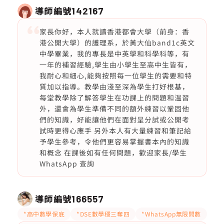
導師編號
142167
家長你好，本人就讀香港都會大學（前身：香
港公開大學）的護理系，於黃大仙band1c英文
中學畢業，我的專長是中英學和科學科等，有
一年的補習經驗,學生由小學生至高中生皆有，
我耐心和細心,能夠按照每一位學生的需要和特
質加以指導。教學由淺至深為學生打好根基，
每堂教學除了解答學生在功課上的問題和温習
外，還會為學生準備不同的額外練習以鞏固他
們的知識，好能讓他們在面對呈分試或公開考
試時更得心應手 另外本人有大量練習和筆記給
予學生參考，令他們更容易掌握書本內的知識
和概念 在課後如有任何問題，歡迎家長/學生
WhatsApp 查詢
導師編號
166557
*高中數學保底
*DSE數學穩三奪四
*WhatsApp無限問數