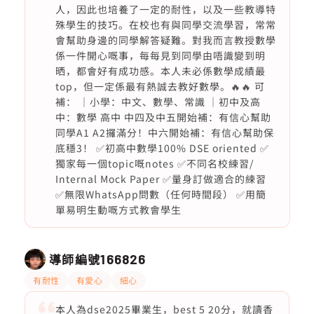
人，因此也培養了一定的耐性，以及一些教導特
殊學生的技巧。在校也有與同學交流學習，常常
會幫助身邊的同學解答疑難。對我而言教授數學
係一件開心嘅事，每每見到同學由唔識變到明
晒，都會好有成功感。本人未必係數學成績最
top，但一定係最有熱誠去教好數學。🔥🔥 可
補： ｜小學：中文、數學、常識 ｜初中及高
中：數學 高中 中四及中五開始補：有信心幫助
同學A1 A2攞滿分！中六開始補：有信心幫助保
底穩3！ ✅初高中數學100% DSE oriented ✅
獨家每一個topic嘅notes ✅不同名校練習/
Internal Mock Paper ✅量身訂做適合的練習
✅無限WhatsApp問數（任何時間段） ✅用簡
單易明生動嘅方式教會學生
導師編號
166826
有耐性
有愛心
細心
本人為dse2025畢業生，best 5 20分，就讀香