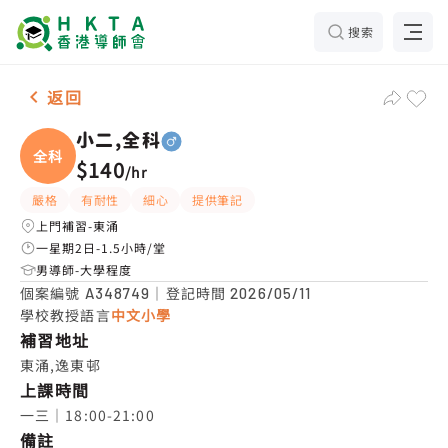
搜索
男-1名 小二,全科，東涌 補習推介
返回
小二,全科
全科
$140
/
hr
嚴格
有耐性
細心
提供筆記
上門補習-東涌
一星期2日-1.5小時/堂
男導師-大學程度
個案編號
｜登記時間
A348749
2026/05/11
學校教授語言
中文小學
補習地址
東涌,逸東邨
上課時間
一三｜18:00-21:00
備註