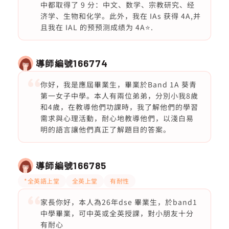
中都取得了 9 分：中文、数学、宗教研究、经
济学、生物和化学。此外，我在 IAs 获得 4A,并
且我在 IAL 的预预测成绩为 4A⭐️.
導師編號
166774
你好，我是應屆畢業生，畢業於Band 1A 葵青
第一女子中學。本人有兩位弟弟，分別小我8歲
和4歲，在教導他們功課時，我了解他們的學習
需求與心理活動，耐心地教導他們，以淺白易
明的語言讓他們真正了解題目的答案。
導師編號
166785
*全英語上堂
全英上堂
有耐性
家長你好，本人為26年dse 畢業生，於band1
中學畢業，可中英或全英授課，對小朋友十分
有耐心