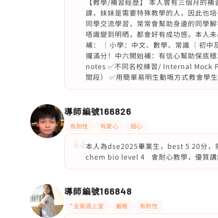
【教學/補習經歷】 本人曾有三個月的
課，妹妹是需要特殊教學的人，因此也培
同學交流學習，常常會幫助身邊的同學解
唔識變到明晒，都會好有成功感。本人未必
補： ｜小學：中文、數學、常識 ｜初中及
攞滿分！中六開始補：有信心幫助保底穩3！ ✅初
notes ✅不同名校練習/ Internal M
間段） ✅用簡單易明生動嘅方式教會學生
導師編號
166826
有耐性
有愛心
細心
本人為dse2025畢業生，best 5 20
chem bio level 4 會耐心教學
導師編號
166848
*全英語上堂
嚴格
有耐性