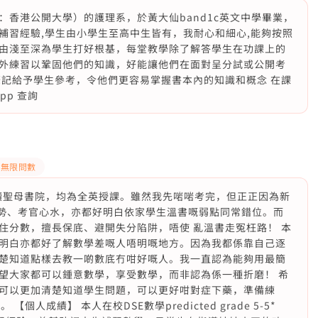
香港公開大學）的護理系，於黃大仙band1c英文中學畢業，
補習經驗,學生由小學生至高中生皆有，我耐心和細心,能夠按照
由淺至深為學生打好根基，每堂教學除了解答學生在功課上的
外練習以鞏固他們的知識，好能讓他們在面對呈分試或公開考
筆記給予學生參考，令他們更容易掌握書本內的知識和概念 在課
pp 查詢
pp無限問數
，讀聖母書院，均為全英授課。雖然我先啱啱考完，但正正因為新
趨勢、考官心水，亦都好明白依家學生溫書嘅弱點同常錯位。而
住分數，擅長保底、避開失分陷阱，唔使 亂溫書走冤枉路！ 本
明白亦都好了解數學差嘅人唔明嘅地方。因為我都係靠自己逐
楚知道點樣去教一啲數底冇咁好嘅人。我一直認為能夠用最簡
望大家都可以鍾意數學，享受數學，而非認為係一種折磨！ 希
可以更加清楚知道學生問題，可以更好咁對症下藥，準備練
人成績】 本人在校DSE數學predicted grade 5-5*