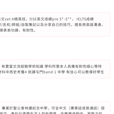
t A精英班，DSE英文成績pre 5*-5**， IELTS成績
名師/名校/師姐/自製筆記以及分享自己的技巧，擅長用英語溝通，
導表弟功課，有耐性。
 有豐富交流經驗學術知識 學科所需本人具備有耐性細心等特
修科中西史考獲4 就讀屯門band 1 中學 有信心可以教導好學生
業生，畢業於聖公會林護紀念中學，可全中文（廣東話或普通話）授
技巧，善於引導學生深入剖析題意。在教學過程中，我致力於