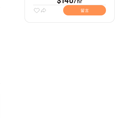
$140
hr
/
留言