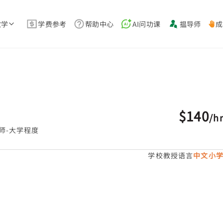
教学
学费参考
帮助中心
AI问功课
揾导师
成
$140
/
h
师-大学程度
学校教授语言
中文小