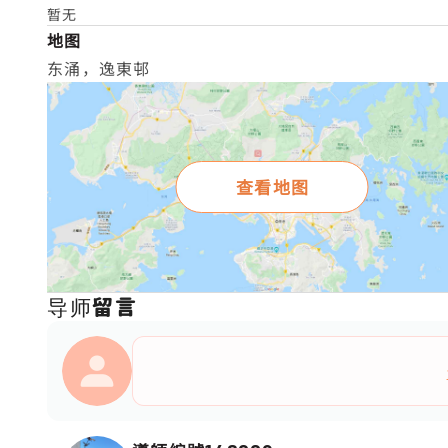
暂无
地图
东涌，逸東邨
查看地图
导师留言