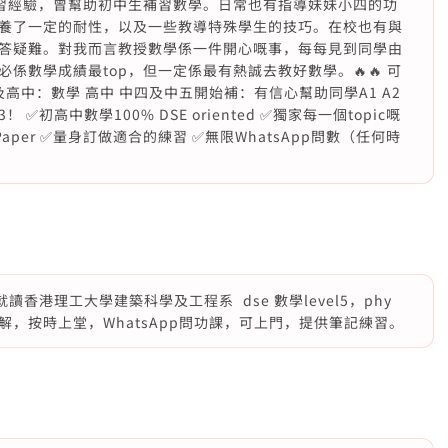
補習經驗，曾幫助初中生補習數學。日常也有指導妹妹小四的功
養了一定的耐性，以及一些教導特殊學生的技巧。在校也有與
答疑難。對我而言教授數學係一件開心嘅事，每每見到同學由
係數學成績最top，但一定係最有熱誠去教好數學。🔥🔥 可
高中：數學 高中 中四及中五開始補：有信心幫助同學A1 A2
高中數學100% DSE oriented ✅獨家每一個topic嘅
ock Paper ✅量身訂做適合的練習 ✅無限WhatsApp問數（任何時
分，就讀香港理工大學建築科學及工程系 dse 數學level5，phy
，優質講解，按時上堂，WhatsApp問功課，可上門，提供筆記練習。