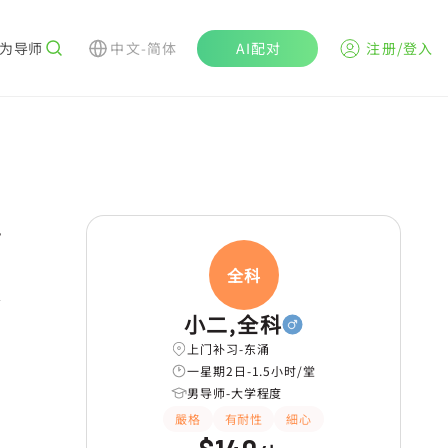
为导师
中文-简体
AI配对
注册/登入
r
全科
学
小二,全科
上门补习-东涌
一星期2日-1.5小时/堂
男导师-大学程度
嚴格
有耐性
細心