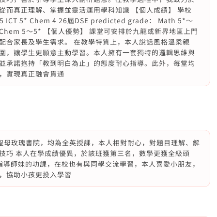
從而真正理解、掌握並靈活運用學科知識 【個人成績】 學校
 5 ICT 5* Chem 4 26屆DSE predicted grade： Math 5*～
 ICT 5* Chem 5～5* 【個人優勢】 課堂可安排於九龍或新界地區上門
配合家長及學生需求。 在教學特質上，本人說話風格溫柔親
圍，讓學生更願意主動學習。本人擁有一套獨特的邏輯思維與
並承諾抱持「教到明白為止」的態度耐心指導。此外，每堂均
，實現真正融會貫通
nd1A聖母玫瑰書院，均為全英授課，本人相對耐心，對題目理解、解
技巧 本人在學成績優異，於該班獲第三名，數學更獲全級頭
也會指導師妹的功課，在校也有與同學交流學習，本人喜愛小朋友，
，協助小孩更投入學習