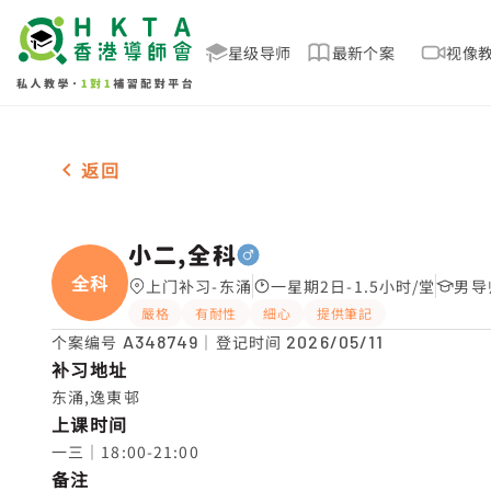
星级导师
最新个案
视像
男-1名 小二,全科，东涌 补习推介
返回
小二,全科
全科
上门补习-东涌
一星期2日-1.5小时/堂
男导
嚴格
有耐性
細心
提供筆記
个案编号
A348749
｜登记时间
2026/05/11
补习地址
东涌,逸東邨
上课时间
一三｜18:00-21:00
备注