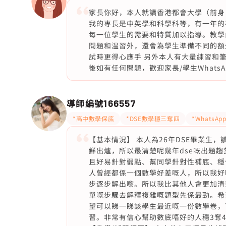
家長你好，本人就讀香港都會大學（前身：
我的專長是中英學和科學科等，有一年的
每一位學生的需要和特質加以指導。教學
問題和温習外，還會為學生準備不同的額
試時更得心應手 另外本人有大量練習和
後如有任何問題，歡迎家長/學生WhatsA
導師編號
166557
*高中數學保底
*DSE數學穩三奪四
*WhatsA
【基本情況】 本人為26年DSE畢業生
鮮出爐，所以最清楚呢幾年dse嘅出題
且好易針對弱點、幫同學針對性補底、穩
人曾經都係一個數學好差嘅人，所以我好
步逐步解出嚟。所以我比其他人會更加清
單嘅步驟去解釋複雜嘅題型先係最勁。希
望可以睇一睇該學生最近嘅一份數學卷，
習。非常有信心幫助數底唔好的人穩3奪4。 【個