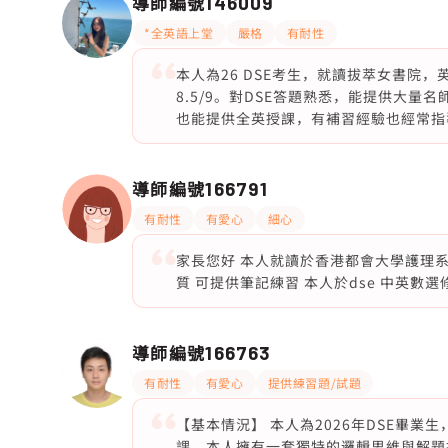
導師編號
146009
*全英語上堂
嚴格
有耐性
本人為26 DSE考生，就讀拔萃女書院，英文se
8.5/9。對DSE答題熟悉，能提供大量
也能提供全英授課，有補習經驗也經常指
導師編號
166791
有耐性
有愛心
細心
家長您好 本人就讀於香港都會大學護理系
質 可提供筆記練習 本人於dse 中英數選
導師編號
166763
有耐性
有愛心
提供練習題/試題
【基本情況】 本人為2026年DSE畢
課。本人擁有一套獨特的邏輯思維與解題