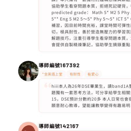
協助學生看穿問題本質，拒絕死記硬背，
predicted grade： Math 5* M2 5 Phy
5** Eng 5 M2 5～5* Phy 5～5*
補習，因目前時間充裕，課堂時間可彈性
切，極具耐性，善於營造無壓力的學習氛
解題技巧，注重引導學生看穿問題本質，
會提供自製精煉筆記，協助學生摘錄重點
導師編號
167392
*全英語上堂
有耐性
有愛心
hiii本人為26年DSE畢業生，讀ba
題獨有一套思考方法，可分享給學生相關
15，DSE預計分數約20多 本人日常
願意耐心教導，望能讓教學變得有趣易明
導師編號
142167