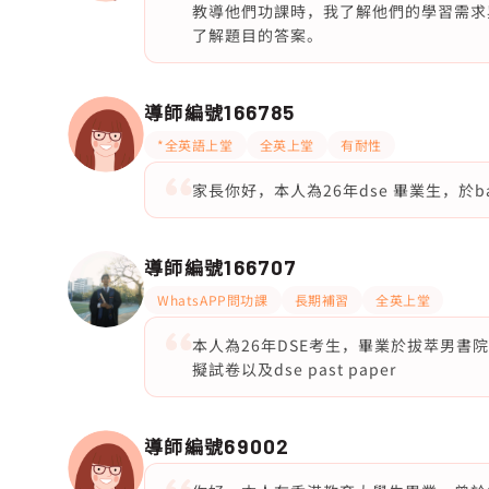
教導他們功課時，我了解他們的學習需求
了解題目的答案。
導師編號
166785
*全英語上堂
全英上堂
有耐性
家長你好，本人為26年dse 畢業生，於
導師編號
166707
WhatsAPP問功課
長期補習
全英上堂
本人為26年DSE考生，畢業於拔萃男
擬試卷以及dse past paper
導師編號
69002